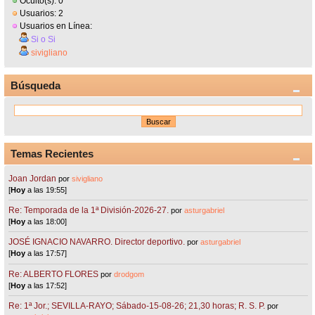
Oculto(s): 0
Usuarios: 2
Usuarios en Línea:
Si o Si
sivigliano
Búsqueda
Temas Recientes
Joan Jordan
por
sivigliano
[
Hoy
a las 19:55]
Re: Temporada de la 1ª División-2026-27.
por
asturgabriel
[
Hoy
a las 18:00]
JOSÉ IGNACIO NAVARRO. Director deportivo.
por
asturgabriel
[
Hoy
a las 17:57]
Re: ALBERTO FLORES
por
drodgom
[
Hoy
a las 17:52]
Re: 1ª Jor.; SEVILLA-RAYO; Sábado-15-08-26; 21,30 horas; R. S. P.
por