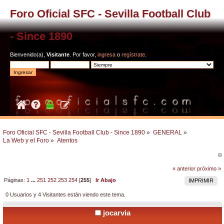
Foro Oficial SFC - Sevilla Football Club
- Since 1890
Bienvenido(a),
Visitante
. Por favor,
ingresa
o
regístrate
.
Foro Oficial SFC - Sevilla Football Club - Since 1890
»
GENERAL
»
La Web y el Foro
»
Atentos
« anterior
próximo »
Páginas:
1
...
251
252
253
254
[
255
]
Ir Abajo
IMPRIMIR
0 Usuarios y 4 Visitantes están viendo este tema.
jocarvia