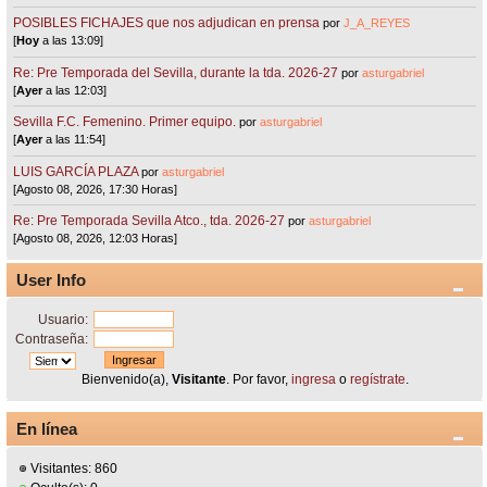
POSIBLES FICHAJES que nos adjudican en prensa
por
J_A_REYES
[
Hoy
a las 13:09]
Re: Pre Temporada del Sevilla, durante la tda. 2026-27
por
asturgabriel
[
Ayer
a las 12:03]
Sevilla F.C. Femenino. Primer equipo.
por
asturgabriel
[
Ayer
a las 11:54]
LUIS GARCÍA PLAZA
por
asturgabriel
[Agosto 08, 2026, 17:30 Horas]
Re: Pre Temporada Sevilla Atco., tda. 2026-27
por
asturgabriel
[Agosto 08, 2026, 12:03 Horas]
User Info
Usuario:
Contraseña:
Bienvenido(a),
Visitante
. Por favor,
ingresa
o
regístrate
.
En línea
Visitantes: 860