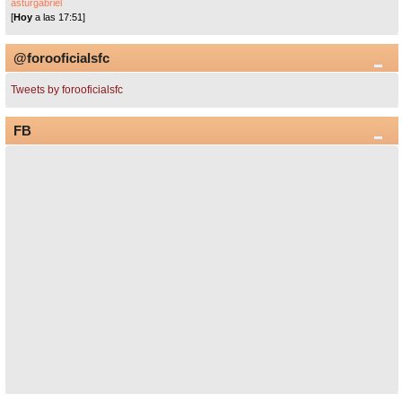
asturgabriel
[
Hoy
a las 17:51]
@forooficialsfc
Tweets by forooficialsfc
FB