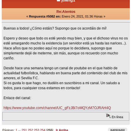
Re:Atentos
«
Respuesta #5082 en:
Enero 24, 2021, 01:36 Horas »
Buenas a todos! ¿Cómo estáis? Supongo que os acordáis de mí!
Espero y deseo que todo os esté yendo muy bien, y que el dichoso virus no os
esté amargando mucho la existencia (un servidor está ya hasta las narices...).
Hace años que no posteo aquí no porque lo decidiera, supongo que
simplemente dejé de meterme, sin más, aunque os recuerdo con mucho
cariño.
Desde hace una semana tengo un canal de youtube en el que hablo de
actualidad futbolística, hablando en buena parte del contenido del club de mis
amores, el Sevilla F.C.
Si os gusta lo que hago, no dudéis en suscribiros a mi canal. Un saludo a
todos, para cualquier cosa estamos en contacto!
Enlace del canal:
https://www.youtube.com/channel/UC_gFzJBi7oMQYzM7OJRAH4Q
En línea
Páginas:
1
...
251
252
253
254
[
255
]
Ir Arriba
IMPRIMIR