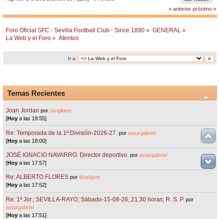
« anterior
próximo »
Foro Oficial SFC - Sevilla Football Club - Since 1890
»
GENERAL
»
La Web y el Foro
»
Atentos
Ir a:
Temas Recientes
Joan Jordan
por
sivigliano
[
Hoy
a las 19:55]
Re: Temporada de la 1ª División-2026-27.
por
asturgabriel
[
Hoy
a las 18:00]
JOSÉ IGNACIO NAVARRO. Director deportivo.
por
asturgabriel
[
Hoy
a las 17:57]
Re: ALBERTO FLORES
por
drodgom
[
Hoy
a las 17:52]
Re: 1ª Jor.; SEVILLA-RAYO; Sábado-15-08-26; 21,30 horas; R. S. P.
por
asturgabriel
[
Hoy
a las 17:51]