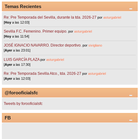
Temas Recientes
Re: Pre Temporada del Sevilla, durante la tda. 2026-27
por
asturgabriel
[
Hoy
a las 12:03]
Sevilla F.C. Femenino. Primer equipo.
por
asturgabriel
[
Hoy
a las 11:54]
JOSÉ IGNACIO NAVARRO. Director deportivo.
por
sivigliano
[
Ayer
a las 23:01]
LUIS GARCÍA PLAZA
por
asturgabriel
[
Ayer
a las 17:30]
Re: Pre Temporada Sevilla Atco., tda. 2026-27
por
asturgabriel
[
Ayer
a las 12:03]
@forooficialsfc
Tweets by forooficialsfc
FB