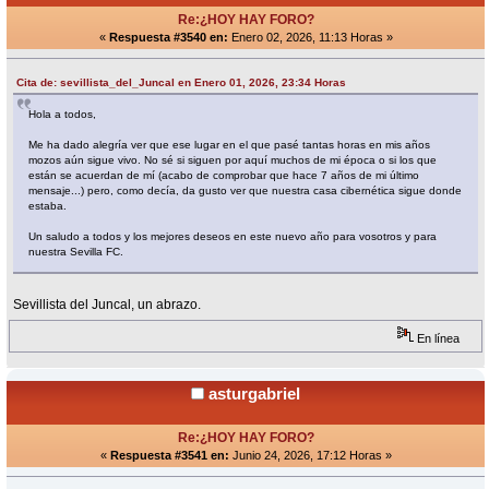
Re:¿HOY HAY FORO?
«
Respuesta #3540 en:
Enero 02, 2026, 11:13 Horas »
Cita de: sevillista_del_Juncal en Enero 01, 2026, 23:34 Horas
Hola a todos,
Me ha dado alegría ver que ese lugar en el que pasé tantas horas en mis años
mozos aún sigue vivo. No sé si siguen por aquí muchos de mi época o si los que
están se acuerdan de mí (acabo de comprobar que hace 7 años de mi último
mensaje...) pero, como decía, da gusto ver que nuestra casa cibernética sigue donde
estaba.
Un saludo a todos y los mejores deseos en este nuevo año para vosotros y para
nuestra Sevilla FC.
Sevillista del Juncal, un abrazo.
En línea
asturgabriel
Re:¿HOY HAY FORO?
«
Respuesta #3541 en:
Junio 24, 2026, 17:12 Horas »