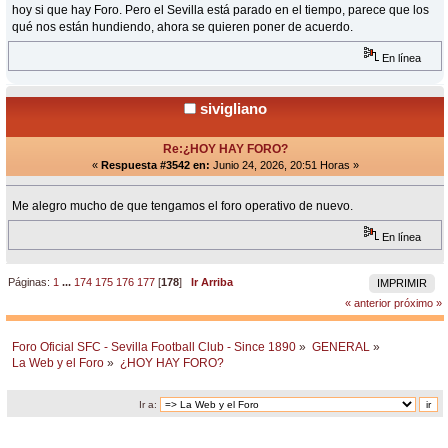
hoy si que hay Foro. Pero el Sevilla está parado en el tiempo, parece que los
qué nos están hundiendo, ahora se quieren poner de acuerdo.
En línea
sivigliano
Re:¿HOY HAY FORO?
«
Respuesta #3542 en:
Junio 24, 2026, 20:51 Horas »
Me alegro mucho de que tengamos el foro operativo de nuevo.
En línea
Páginas:
1
...
174
175
176
177
[
178
]
Ir Arriba
IMPRIMIR
« anterior
próximo »
Foro Oficial SFC - Sevilla Football Club - Since 1890
»
GENERAL
»
La Web y el Foro
»
¿HOY HAY FORO?
Ir a: