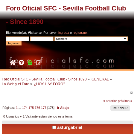
Foro Oficial SFC - Sevilla Football Club
- Since 1890
Bienvenido(a),
Visitante
. Por favor,
ingresa
o
regístrate
.
Foro Oficial SFC - Sevilla Football Club - Since 1890
»
GENERAL
»
La Web y el Foro
»
¿HOY HAY FORO?
« anterior
próximo »
Páginas:
1
...
174
175
176
177
[
178
]
Ir Abajo
IMPRIMIR
0 Usuarios y 1 Visitante están viendo este tema.
asturgabriel