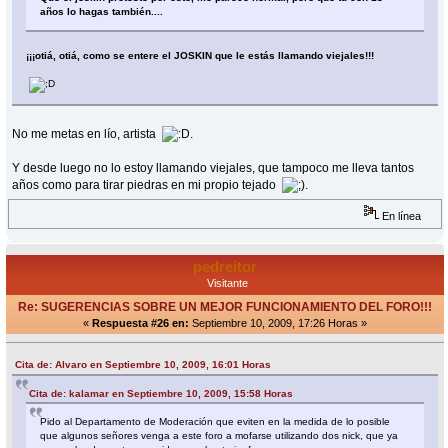
años lo hagas también....
¡¡¡otiá, otiá, como se entere el JOSKIN que le estás llamando viejales!!!
No me metas en lío, artista
.
Y desde luego no lo estoy llamando viejales, que tampoco me lleva tantos
años como para tirar piedras en mi propio tejado
.
En línea
pedreitor
Visitante
Re: SUGERENCIAS SOBRE UN MEJOR FUNCIONAMIENTO DEL FORO!!!
«
Respuesta #26 en:
Septiembre 10, 2009, 17:26 Horas »
Cita de: Alvaro en Septiembre 10, 2009, 16:01 Horas
Cita de: kalamar en Septiembre 10, 2009, 15:58 Horas
Pido al Departamento de Moderación que eviten en la medida de lo posible
que algunos señores venga a este foro a mofarse utilizando dos nick, que ya