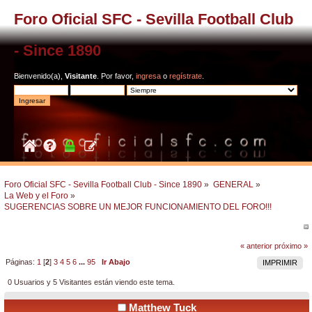
Foro Oficial SFC - Sevilla Football Club
- Since 1890
Bienvenido(a),
Visitante
. Por favor,
ingresa
o
regístrate
.
Foro Oficial SFC - Sevilla Football Club - Since 1890
»
GENERAL
»
La Web y el Foro
»
SUGERENCIAS SOBRE UN MEJOR FUNCIONAMIENTO DEL FORO!!!
« anterior
próximo »
Páginas:
1
[
2
]
3
4
5
6
...
95
Ir Abajo
IMPRIMIR
0 Usuarios y 5 Visitantes están viendo este tema.
Matthew Tuck