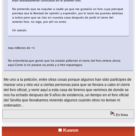
eran sobradamente conocidos en el anterior foro.
No pretendo que se expulse a nadie ya que me gustaría un foro cuya principal
premisa sea la libertad de opinión y expresión, por lo tanto las puertas abiertas
a todos pero que se rían en nuestra casa después de pedir el cierre del
anterior foro, no oiga, por ahí no entro.
Un saludo.
mas millones de +1
No entenderia,que gente que ha estado pidiendo el cierre del foro,viniera ahora
aqui.Como si no pasara na,anda y a freir esparragos.
Me uno a la petición, entre otras cosas porque algunos han sido participes de
marear una y otra vez a ciertas personas para que se llevara a cabo el cierre
del foro oficial, y venir aquí a esta casa de foreros que venimos de donde se
nos ha echado despues de 9 años de existencia, un tiempo en el foro oficial
del Sevilla que llevabamos viviendo algunos cuando otros no tenian ni
ordenador...
En línea
Kuwon