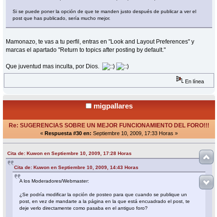
Si se puede poner la opción de que te manden justo después de publicar a ver el
post que has publicado, sería mucho mejor.
Mamonazo, te vas a tu perfil, entras en "Look and Layout Preferences" y
marcas el apartado "Return to topics after posting by default."
Que juventud mas inculta, por Dios.
En línea
migpallares
Re: SUGERENCIAS SOBRE UN MEJOR FUNCIONAMIENTO DEL FORO!!!
«
Respuesta #30 en:
Septiembre 10, 2009, 17:33 Horas »
Cita de: Kuwon en Septiembre 10, 2009, 17:28 Horas
Cita de: Kuwon en Septiembre 10, 2009, 14:43 Horas
A los Moderadores/Webmaster:
¿Se podría modificar la opción de posteo para que cuando se publique un
post, en vez de mandarte a la página en la que está encuadrado el post, te
deje verlo directamente como pasaba en el antiguo foro?