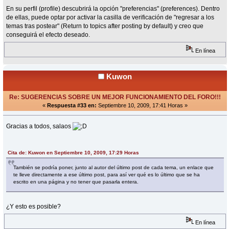
En su perfil (profile) descubrirá la opción "preferencias" (preferences). Dentro
de ellas, puede optar por activar la casilla de verificación de "regresar a los
temas tras postear" (Return to topics after posting by default) y creo que
conseguirá el efecto deseado.
En línea
Kuwon
Re: SUGERENCIAS SOBRE UN MEJOR FUNCIONAMIENTO DEL FORO!!!
«
Respuesta #33 en:
Septiembre 10, 2009, 17:41 Horas »
Gracias a todos, salaos
Cita de: Kuwon en Septiembre 10, 2009, 17:29 Horas
También se podría poner, junto al autor del último post de cada tema, un enlace que
te lleve directamente a ese último post, para así ver qué es lo último que se ha
escrito en una página y no tener que pasarla entera.
¿Y esto es posible?
En línea