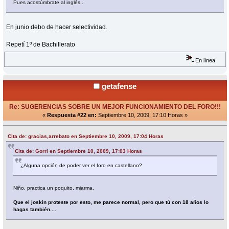
Pues acostúmbrate al inglés...
En junio debo de hacer selectividad.
Repetí 1º de Bachillerato
En línea
getafense
Re: SUGERENCIAS SOBRE UN MEJOR FUNCIONAMIENTO DEL FORO!!!
«
Respuesta #22 en:
Septiembre 10, 2009, 17:10 Horas »
Cita de: gracias,arrebato en Septiembre 10, 2009, 17:04 Horas
Cita de: Gorri en Septiembre 10, 2009, 17:03 Horas
¿Alguna opción de poder ver el foro en castellano?
Niño, practica un poquito, miarma.
Que el joskin proteste por esto, me parece normal, pero que tú con 18 años lo
hagas también....