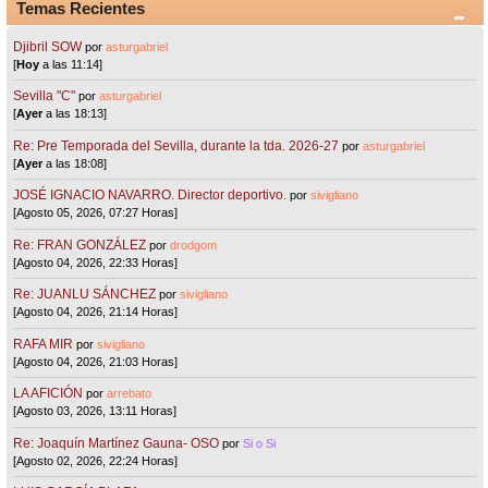
Temas Recientes
Djibril SOW
por
asturgabriel
[
Hoy
a las 11:14]
Sevilla "C"
por
asturgabriel
[
Ayer
a las 18:13]
Re: Pre Temporada del Sevilla, durante la tda. 2026-27
por
asturgabriel
[
Ayer
a las 18:08]
JOSÉ IGNACIO NAVARRO. Director deportivo.
por
sivigliano
[Agosto 05, 2026, 07:27 Horas]
Re: FRAN GONZÁLEZ
por
drodgom
[Agosto 04, 2026, 22:33 Horas]
Re: JUANLU SÁNCHEZ
por
sivigliano
[Agosto 04, 2026, 21:14 Horas]
RAFA MIR
por
sivigliano
[Agosto 04, 2026, 21:03 Horas]
LA AFICIÓN
por
arrebato
[Agosto 03, 2026, 13:11 Horas]
Re: Joaquín Martínez Gauna- OSO
por
Si o Si
[Agosto 02, 2026, 22:24 Horas]