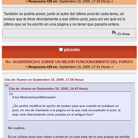
«
Respuesta #28 en:
Septiembre 10, 2009, 17:29 Horas »
También se podría poner, junto al autor del último post de cada tema, un
enlace que te lleve directamente a ese último post, para así ver qué es lo
último que se ha escrito en una página y no tener que pasarla entera.
En línea
piccolo
Re: SUGERENCIAS SOBRE UN MEJOR FUNCIONAMIENTO DEL FORO!!!
«
Respuesta #29 en:
Septiembre 10, 2009, 17:31 Horas »
Cita de: Kuwon en Septiembre 10, 2009, 17:28 Horas
Cita de: Kuwon en Septiembre 10, 2009, 14:43 Horas
A los Moderadores/Webmaster:
¿Se podría modificar la opción de posteo para que cuando se publique un
post, en vez de mandarte a la página en la que está encuadrado el post, te
deje verlo directamente como pasaba en el antiguo foro?
Me reafirmo.
Es un coñazo tener que volver a entrar en un post para ver lo que acabas de escribir.