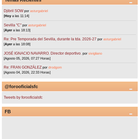
Djibril SOW
por
asturgabriel
[
Hoy
a las 11:14]
Sevilla "C"
por
asturgabriel
[
Ayer
a las 18:13]
Re: Pre Temporada del Sevilla, durante la tda. 2026-27
por
asturgabriel
[
Ayer
a las 18:08]
JOSÉ IGNACIO NAVARRO. Director deportivo.
por
sivigliano
[Agosto 05, 2026, 07:27 Horas]
Re: FRAN GONZÁLEZ
por
drodgom
[Agosto 04, 2026, 22:33 Horas]
@forooficialsfc
Tweets by forooficialsfc
FB