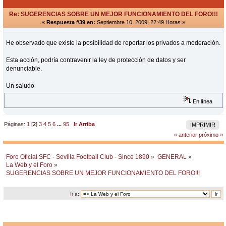
Re: SUGERENCIAS SOBRE UN MEJOR FUNCIONAMIENTO DEL FORO!!!
«
Respuesta #39 en:
Septiembre 10, 2009, 22:49 Horas »
He observado que existe la posibilidad de reportar los privados a moderación.
Esta acción, podría contravenir la ley de protección de datos y ser
denunciable.
Un saludo
En línea
Páginas:
1
[
2
]
3
4
5
6
...
95
Ir Arriba
IMPRIMIR
« anterior
próximo »
Foro Oficial SFC - Sevilla Football Club - Since 1890
»
GENERAL
»
La Web y el Foro
»
SUGERENCIAS SOBRE UN MEJOR FUNCIONAMIENTO DEL FORO!!!
Ir a: