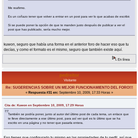
Me reafirmo.
Es un coñazo tener que volver a entrar en un post para ver lo que acabas de escribir.
Si se puede poner la opción de que te manden justo después de publicar a ver el
post que has publicado, sería mucho mejor.
kuwon, seguro que había una forma en el anterior foro de hacer eso que tu
decías, y como el formato es el mismo, seguro que también existe aquí.
En línea
pedreitor
Visitante
Re: SUGERENCIAS SOBRE UN MEJOR FUNCIONAMIENTO DEL FORO!!!
«
Respuesta #31 en:
Septiembre 10, 2009, 17:33 Horas »
Cita de: Kuwon en Septiembre 10, 2009, 17:29 Horas
También se podría poner, junto al autor del último post de cada tema, un enlace que
te lleve directamente a ese último post, para así ver qué es lo último que se ha
escrito en una página y no tener que pasarla entera.
Eso tienes que configurarlo tu mismo en las propiedades de tu perfil, así que