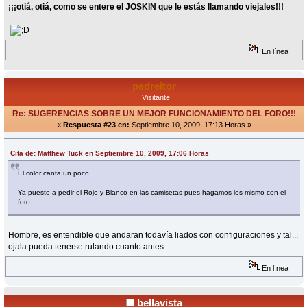
¡¡¡otiá, otiá, como se entere el JOSKIN que le estás llamando viejales!!!
En línea
pedreitor
Visitante
Re: SUGERENCIAS SOBRE UN MEJOR FUNCIONAMIENTO DEL FORO!!!
«
Respuesta #23 en:
Septiembre 10, 2009, 17:13 Horas »
Cita de: Matthew Tuck en Septiembre 10, 2009, 17:06 Horas
El color canta un poco.
Ya puesto a pedir el Rojo y Blanco en las camisetas pues hagamos los mismo con el
foro.
Hombre, es entendible que andaran todavía liados con configuraciones y tal...
ojala pueda tenerse rulando cuanto antes.
En línea
bellavista