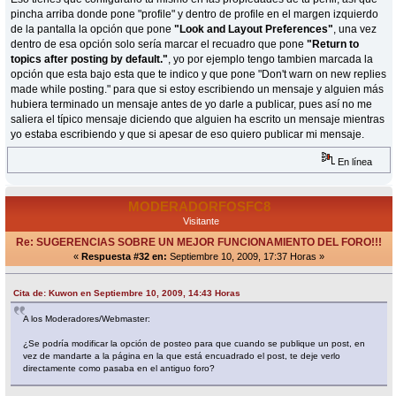
pincha arriba donde pone "profile" y dentro de profile en el margen izquierdo
de la pantalla la opción que pone
"Look and Layout Preferences"
, una vez
dentro de esa opción solo sería marcar el recuadro que pone
"Return to
topics after posting by default."
, yo por ejemplo tengo tambien marcada la
opción que esta bajo esta que te indico y que pone "Don't warn on new replies
made while posting." para que si estoy escribiendo un mensaje y alguien más
hubiera terminado un mensaje antes de yo darle a publicar, pues así no me
saliera el típico mensaje diciendo que alguien ha escrito un mensaje mientras
yo estaba escribiendo y que si apesar de eso quiero publicar mi mensaje.
En línea
MODERADORFOSFC8
Visitante
Re: SUGERENCIAS SOBRE UN MEJOR FUNCIONAMIENTO DEL FORO!!!
«
Respuesta #32 en:
Septiembre 10, 2009, 17:37 Horas »
Cita de: Kuwon en Septiembre 10, 2009, 14:43 Horas
A los Moderadores/Webmaster:
¿Se podría modificar la opción de posteo para que cuando se publique un post, en
vez de mandarte a la página en la que está encuadrado el post, te deje verlo
directamente como pasaba en el antiguo foro?