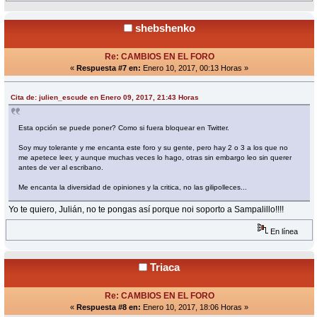
shebshenko
Re: CAMBIOS EN EL FORO
«
Respuesta #7 en:
Enero 10, 2017, 00:13 Horas »
Cita de: julien_escude en Enero 09, 2017, 21:43 Horas
Esta opción se puede poner? Como si fuera bloquear en Twitter.
Soy muy tolerante y me encanta este foro y su gente, pero hay 2 o 3 a los que no
me apetece leer, y aunque muchas veces lo hago, otras sin embargo leo sin querer
antes de ver al escribano.
Me encanta la diversidad de opiniones y la critica, no las gilipolleces...
Yo te quiero, Julián, no te pongas así porque noi soporto a Sampalillo!!!!
En línea
Triaca
Re: CAMBIOS EN EL FORO
«
Respuesta #8 en:
Enero 10, 2017, 18:06 Horas »