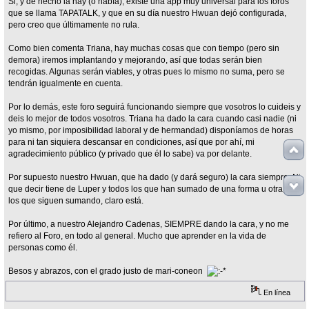
Si, y de hecho la hay (o había), existe una app muy universal para los foros
que se llama TAPATALK, y que en su día nuestro Hwuan dejó configurada,
pero creo que últimamente no rula.
Como bien comenta Triana, hay muchas cosas que con tiempo (pero sin
demora) iremos implantando y mejorando, así que todas serán bien
recogidas. Algunas serán viables, y otras pues lo mismo no suma, pero se
tendrán igualmente en cuenta.
Por lo demás, este foro seguirá funcionando siempre que vosotros lo cuideis y
deis lo mejor de todos vosotros. Triana ha dado la cara cuando casi nadie (ni
yo mismo, por imposibilidad laboral y de hermandad) disponíamos de horas
para ni tan siquiera descansar en condiciones, así que por ahí, mi
agradecimiento público (y privado que él lo sabe) va por delante.
Por supuesto nuestro Hwuan, que ha dado (y dará seguro) la cara siempre. Ni
que decir tiene de Luper y todos los que han sumado de una forma u otra, y
los que siguen sumando, claro está.
Por último, a nuestro Alejandro Cadenas, SIEMPRE dando la cara, y no me
refiero al Foro, en todo al general. Mucho que aprender en la vida de
personas como él.
Besos y abrazos, con el grado justo de mari-coneon
En línea