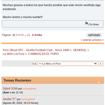
Muchas gracias a todos los que hacéis posible que este rincón sevillista siga
existiendo.
Mucho ánimo y mucha suerte!!!
En línea
Páginas: [
1
]
2
3
4
5
...
21
Ir Arriba
IMPRIMIR
« anterior
próximo »
Foro Oficial SFC - Sevilla Football Club - Since 1890
»
GENERAL
»
La Web y el Foro
»
CAMBIOS EN EL FORO
Ir a:
Temas Recientes
Djibril SOW
por
asturgabriel
[
Ayer
a las 11:14]
Sevilla "C"
por
asturgabriel
[Agosto 06, 2026, 18:13 Horas]