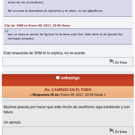
antes de ver al escribano.
Me encanta la diversidad de opiniones y la critica, no las gilipolleces...
Cita de: SNM en Enero 09, 2017, 22:00 Horas
que yo sepa la opcion de Ignorar no la tiene este foro. Solo tiene la de ignorar los
mensajes privados.
Esta respuesta de SNM te lo explica, no se puede.
En línea
sebastgc
Re: CAMBIOS EN EL FORO
«
Respuesta #6 en:
Enero 09, 2017, 23:19 Horas »
Muchas gracias por hacer que este rincón de sevillismo siga existiendo y con
futuro.
Un abrazo.
En línea