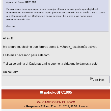
época, el forero
SFC1890
.
De momento tiene que aprender a manejar el foro y demás por lo que dejádmelo
tranquilito de momento. Si teneis algún problema o cuestión me lo decís a mi, a Zarok
o a Departamento de Moderación como siempre. En estos días habrá más
moderadores de alta.
Gracias.
Al fin !!!
Me alegro muchisimo que foreros como tu y Zarok_ esteis más activos
Es lo más necesario para este foro
Y si ya se anima el Cadenas... ni te cuento la vida que le damos a esto
Un saludito
En línea
pakokoSFC1905
Re: CAMBIOS EN EL FORO
«
Respuesta #19 en:
Enero 11, 2017, 11:57 Horas »