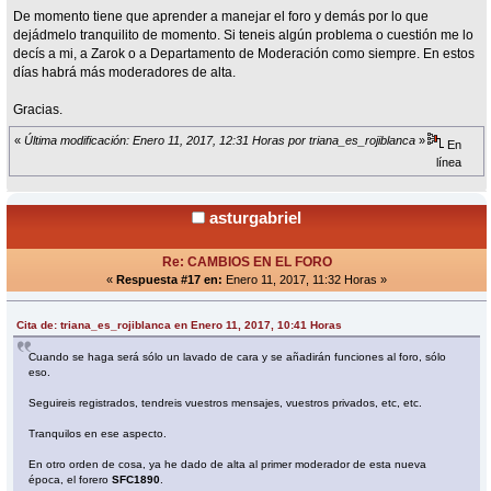
De momento tiene que aprender a manejar el foro y demás por lo que
dejádmelo tranquilito de momento. Si teneis algún problema o cuestión me lo
decís a mi, a Zarok o a Departamento de Moderación como siempre. En estos
días habrá más moderadores de alta.
Gracias.
«
Última modificación: Enero 11, 2017, 12:31 Horas por triana_es_rojiblanca
»
En
línea
asturgabriel
Re: CAMBIOS EN EL FORO
«
Respuesta #17 en:
Enero 11, 2017, 11:32 Horas »
Cita de: triana_es_rojiblanca en Enero 11, 2017, 10:41 Horas
Cuando se haga será sólo un lavado de cara y se añadirán funciones al foro, sólo
eso.
Seguireis registrados, tendreis vuestros mensajes, vuestros privados, etc, etc.
Tranquilos en ese aspecto.
En otro orden de cosa, ya he dado de alta al primer moderador de esta nueva
época, el forero
SFC1890
.