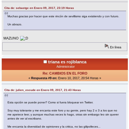
Cita de: sebastgc en Enero 09, 2017, 23:19 Horas
Muchas gracias por hacer que este rincón de sevillismo siga existiendo y con futuro.
Un abrazo.
MAZUNO
En línea
triana es rojiblanca
Administrator
Re: CAMBIOS EN EL FORO
«
Respuesta #9 en:
Enero 10, 2017, 20:54 Horas »
Cita de: julien_escude en Enero 09, 2017, 21:43 Horas
Esta opción se puede poner? Como si fuera bloquear en Twitter.
Soy muy tolerante y me encanta este foro y su gente, pero hay 2 o 3 a los que no
me apetece leer, y aunque muchas veces lo hago, otras sin embargo leo sin querer
antes de ver al escribano.
Me encanta la diversidad de opiniones y la critica, no las gilipolleces...