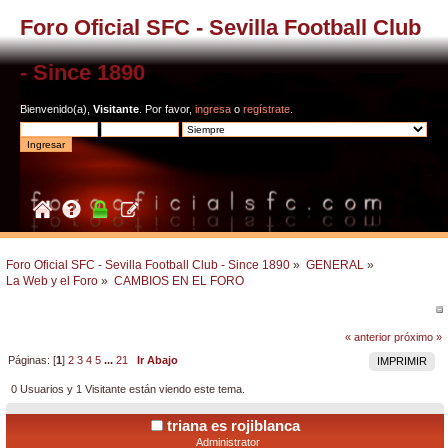
Foro Oficial SFC - Sevilla Football Club
- Since 1890
Bienvenido(a),
Visitante
. Por favor,
ingresa
o
regístrate
.
Foro Oficial SFC - Sevilla Football Club - Since 1890
»
GENERAL
»
La Web y el Foro
»
CAMBIOS EN EL FORO
« anterior
próximo »
Páginas: [
1
]
2
3
4
5
...
21
Ir Abajo
IMPRIMIR
0 Usuarios y 1 Visitante están viendo este tema.
triana es rojiblanca
Administrator