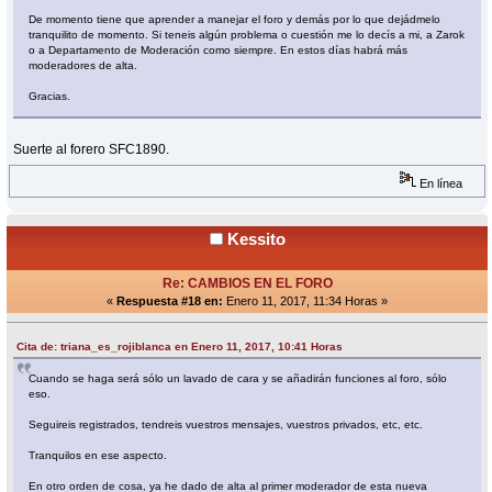
De momento tiene que aprender a manejar el foro y demás por lo que dejádmelo
tranquilito de momento. Si teneis algún problema o cuestión me lo decís a mi, a Zarok
o a Departamento de Moderación como siempre. En estos días habrá más
moderadores de alta.
Gracias.
Suerte al forero SFC1890.
En línea
Kessito
Re: CAMBIOS EN EL FORO
«
Respuesta #18 en:
Enero 11, 2017, 11:34 Horas »
Cita de: triana_es_rojiblanca en Enero 11, 2017, 10:41 Horas
Cuando se haga será sólo un lavado de cara y se añadirán funciones al foro, sólo
eso.
Seguireis registrados, tendreis vuestros mensajes, vuestros privados, etc, etc.
Tranquilos en ese aspecto.
En otro orden de cosa, ya he dado de alta al primer moderador de esta nueva