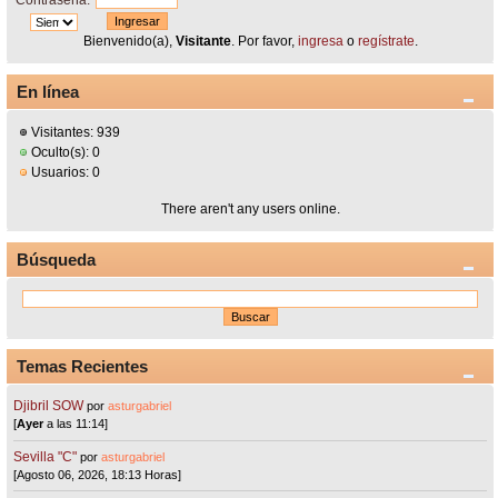
Contraseña:
Bienvenido(a),
Visitante
. Por favor,
ingresa
o
regístrate
.
En línea
Visitantes: 939
Oculto(s): 0
Usuarios: 0
There aren't any users online.
Búsqueda
Temas Recientes
Djibril SOW
por
asturgabriel
[
Ayer
a las 11:14]
Sevilla "C"
por
asturgabriel
[Agosto 06, 2026, 18:13 Horas]