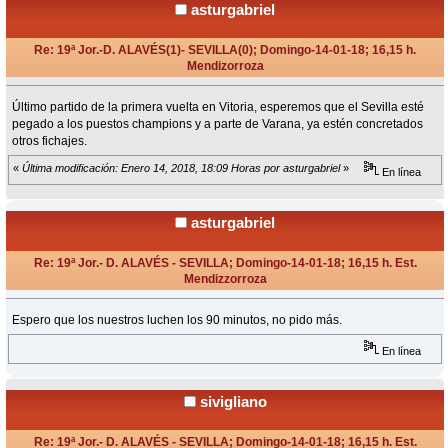
asturgabriel
Re: 19ª Jor.-D. ALAVÉS(1)- SEVILLA(0); Domingo-14-01-18; 16,15 h.
Mendizorroza
«
en:
Diciembre 15, 2017, 11:16 Horas »
Último partido de la primera vuelta en Vitoria, esperemos que el Sevilla esté
pegado a los puestos champions y a parte de Varana, ya estén concretados
otros fichajes.
«
Última modificación: Enero 14, 2018, 18:09 Horas por asturgabriel
»
En línea
asturgabriel
Re: 19ª Jor.- D. ALAVÉS - SEVILLA; Domingo-14-01-18; 16,15 h. Est.
Mendizzorroza
«
Respuesta #1 en:
Enero 12, 2018, 18:26 Horas »
Espero que los nuestros luchen los 90 minutos, no pido más.
En línea
sivigliano
Re: 19ª Jor.- D. ALAVÉS - SEVILLA; Domingo-14-01-18; 16,15 h. Est.