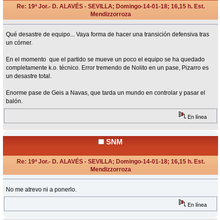
Re: 19ª Jor.- D. ALAVÉS - SEVILLA; Domingo-14-01-18; 16,15 h. Est.
Mendizzorroza
«
Respuesta #16 en:
Enero 14, 2018, 16:40 Horas »
Qué desastre de equipo... Vaya forma de hacer una transición defensiva tras
un córner.
En el momento que el partido se mueve un poco el equipo se ha quedado
completamente k.o. técnico. Error tremendo de Nolito en un pase, Pizarro es
un desastre total.
Enorme pase de Geis a Navas, que tarda un mundo en controlar y pasar el
balón.
En línea
SNM
Re: 19ª Jor.- D. ALAVÉS - SEVILLA; Domingo-14-01-18; 16,15 h. Est.
Mendizzorroza
«
Respuesta #17 en:
Enero 14, 2018, 16:42 Horas »
No me atrevo ni a ponerlo.
En línea