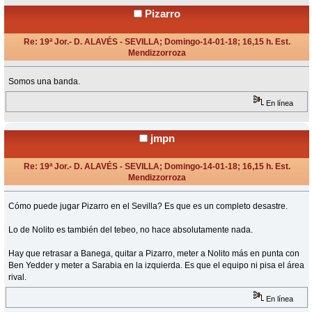
Pizarro
Re: 19ª Jor.- D. ALAVÉS - SEVILLA; Domingo-14-01-18; 16,15 h. Est.
Mendizzorroza
«
Respuesta #18 en:
Enero 14, 2018, 16:50 Horas »
Somos una banda.
En línea
jmpn
Re: 19ª Jor.- D. ALAVÉS - SEVILLA; Domingo-14-01-18; 16,15 h. Est.
Mendizzorroza
«
Respuesta #19 en:
Enero 14, 2018, 16:55 Horas »
Cómo puede jugar Pizarro en el Sevilla? Es que es un completo desastre.
Lo de Nolito es también del tebeo, no hace absolutamente nada.
Hay que retrasar a Banega, quitar a Pizarro, meter a Nolito más en punta con
Ben Yedder y meter a Sarabia en la izquierda. Es que el equipo ni pisa el área
rival.
En línea