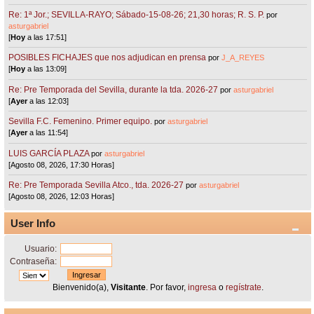
Re: 1ª Jor.; SEVILLA-RAYO; Sábado-15-08-26; 21,30 horas; R. S. P.
por
asturgabriel
[
Hoy
a las 17:51]
POSIBLES FICHAJES que nos adjudican en prensa
por
J_A_REYES
[
Hoy
a las 13:09]
Re: Pre Temporada del Sevilla, durante la tda. 2026-27
por
asturgabriel
[
Ayer
a las 12:03]
Sevilla F.C. Femenino. Primer equipo.
por
asturgabriel
[
Ayer
a las 11:54]
LUIS GARCÍA PLAZA
por
asturgabriel
[Agosto 08, 2026, 17:30 Horas]
Re: Pre Temporada Sevilla Atco., tda. 2026-27
por
asturgabriel
[Agosto 08, 2026, 12:03 Horas]
User Info
Usuario:
Contraseña:
Bienvenido(a),
Visitante
. Por favor,
ingresa
o
regístrate
.