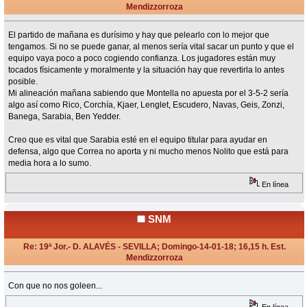
Mendizzorroza
«
Respuesta #2 en:
Enero 13, 2018, 12:52 Horas »
El partido de mañana es durísimo y hay que pelearlo con lo mejor que
tengamos. Si no se puede ganar, al menos sería vital sacar un punto y que el
equipo vaya poco a poco cogiendo confianza. Los jugadores están muy
tocados físicamente y moralmente y la situación hay que revertirla lo antes
posible.
Mi alineación mañana sabiendo que Montella no apuesta por el 3-5-2 sería
algo así como Rico, Corchía, Kjaer, Lenglet, Escudero, Navas, Geis, Zonzi,
Banega, Sarabia, Ben Yedder.
Creo que es vital que Sarabia esté en el equipo titular para ayudar en
defensa, algo que Correa no aporta y ni mucho menos Nolito que está para
media hora a lo sumo.
En línea
SNM
Re: 19ª Jor.- D. ALAVÉS - SEVILLA; Domingo-14-01-18; 16,15 h. Est.
Mendizzorroza
«
Respuesta #3 en:
Enero 13, 2018, 17:32 Horas »
Con que no nos goleen...