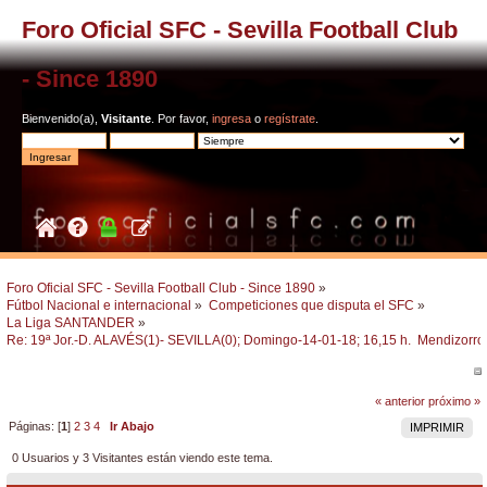
Foro Oficial SFC - Sevilla Football Club
- Since 1890
Bienvenido(a),
Visitante
. Por favor,
ingresa
o
regístrate
.
Foro Oficial SFC - Sevilla Football Club - Since 1890
»
Fútbol Nacional e internacional
»
Competiciones que disputa el SFC
»
La Liga SANTANDER
»
Re: 19ª Jor.-D. ALAVÉS(1)- SEVILLA(0); Domingo-14-01-18; 16,15 h.  Mendizorro
« anterior
próximo »
Páginas: [
1
]
2
3
4
Ir Abajo
IMPRIMIR
0 Usuarios y 3 Visitantes están viendo este tema.