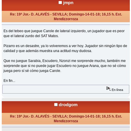
jmpn
Re: 19ª Jor.- D. ALAVÉS - SEVILLA; Domingo-14-01-18; 16,15 h. Est.
Mendizzorroza
«
Respuesta #13 en:
Enero 14, 2018, 16:09 Horas »
Es del tebeo que juegue Carole de lateral izquierdo, un jugador que es peor
que el lateral zurdo del SAT Matos.
Pizarro es un desastre, ya lo volveremos a ver hoy. Jugador sin ningún tipo de
calidad y que además muestra una actitud muy dudosa.
Que no juegue Sarabia, Escudero, Nzonzi me sorprende mucho, también me
sorprende que si no puede jugar Escudero no juegue Arana, que no sé cómo
juega pero sí sé cómo juega Carole.
En fin...
En línea
drodgom
Re: 19ª Jor.- D. ALAVÉS - SEVILLA; Domingo-14-01-18; 16,15 h. Est.
Mendizzorroza
«
Respuesta #14 en:
Enero 14, 2018, 16:12 Horas »