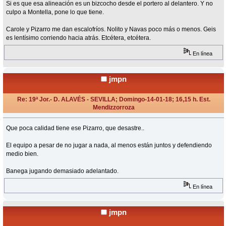
Si es que esa alineación es un bizcocho desde el portero al delantero. Y no
culpo a Montella, pone lo que tiene.
Carole y Pizarro me dan escalofríos. Nolito y Navas poco más o menos. Geis
es lentísimo corriendo hacia atrás. Etcétera, etcétera.
En línea
jmpn
Re: 19ª Jor.- D. ALAVÉS - SEVILLA; Domingo-14-01-18; 16,15 h. Est.
Mendizzorroza
«
Respuesta #15 en:
Enero 14, 2018, 16:32 Horas »
Que poca calidad tiene ese Pizarro, que desastre..
El equipo a pesar de no jugar a nada, al menos están juntos y defendiendo
medio bien.
Banega jugando demasiado adelantado.
En línea
jmpn