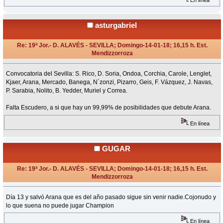
En línea
asturgabriel
Re: 19ª Jor.- D. ALAVÉS - SEVILLA; Domingo-14-01-18; 16,15 h. Est.
Mendizzorroza
«
Respuesta #4 en:
Enero 13, 2018, 18:56 Horas »
Convocatoria del Sevilla: S. Rico, D. Soria, Ondoa, Corchia, Carole, Lenglet,
Kjaer, Arana, Mercado, Banega, N´zonzi, Pizarro, Geis, F. Vázquez, J. Navas,
P. Sarabia, Nolito, B. Yedder, Muriel y Correa.
Falta Escudero, a si que hay un 99,99% de posibilidades que debute Arana.
En línea
GUGAR
Re: 19ª Jor.- D. ALAVÉS - SEVILLA; Domingo-14-01-18; 16,15 h. Est.
Mendizzorroza
«
Respuesta #5 en:
Enero 13, 2018, 20:27 Horas »
Día 13 y salvó Arana que es del año pasado sigue sin venir nadie.Cojonudo y
lo que suena no puede jugar Champion
En línea