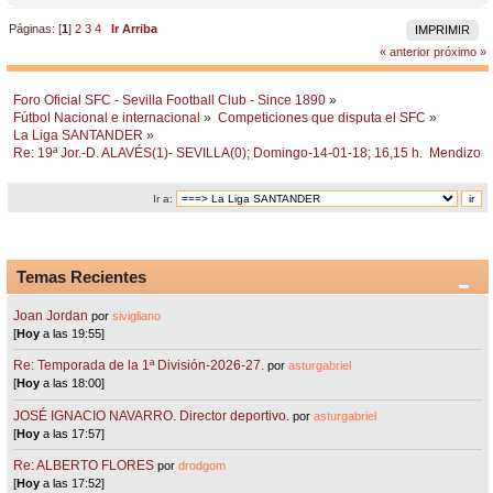
Páginas: [
1
]
2
3
4
Ir Arriba
IMPRIMIR
« anterior
próximo »
Foro Oficial SFC - Sevilla Football Club - Since 1890
»
Fútbol Nacional e internacional
»
Competiciones que disputa el SFC
»
La Liga SANTANDER
»
Re: 19ª Jor.-D. ALAVÉS(1)- SEVILLA(0); Domingo-14-01-18; 16,15 h.  Mendizor
Ir a:
Temas Recientes
Joan Jordan
por
sivigliano
[
Hoy
a las 19:55]
Re: Temporada de la 1ª División-2026-27.
por
asturgabriel
[
Hoy
a las 18:00]
JOSÉ IGNACIO NAVARRO. Director deportivo.
por
asturgabriel
[
Hoy
a las 17:57]
Re: ALBERTO FLORES
por
drodgom
[
Hoy
a las 17:52]