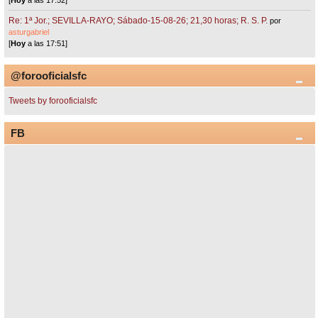
Re: 1ª Jor.; SEVILLA-RAYO; Sábado-15-08-26; 21,30 horas; R. S. P.
por
asturgabriel
[
Hoy
a las 17:51]
@forooficialsfc
Tweets by forooficialsfc
FB