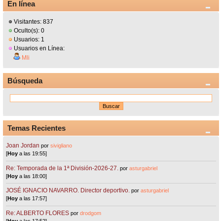
En línea
Visitantes: 837
Oculto(s): 0
Usuarios: 1
Usuarios en Línea:
Mli
Búsqueda
Temas Recientes
Joan Jordan
por
sivigliano
[
Hoy
a las 19:55]
Re: Temporada de la 1ª División-2026-27.
por
asturgabriel
[
Hoy
a las 18:00]
JOSÉ IGNACIO NAVARRO. Director deportivo.
por
asturgabriel
[
Hoy
a las 17:57]
Re: ALBERTO FLORES
por
drodgom
[
Hoy
a las 17:52]