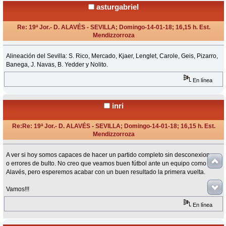
asturgabriel
Re: 19ª Jor.- D. ALAVÉS - SEVILLA; Domingo-14-01-18; 16,15 h. Est.
Mendizzorroza
«
Respuesta #11 en:
Enero 14, 2018, 15:30 Horas »
Alineación del Sevilla: S. Rico, Mercado, Kjaer, Lenglet, Carole, Geis, Pizarro,
Banega, J. Navas, B. Yedder y Nolito.
En línea
inri
Re:Re: 19ª Jor.- D. ALAVÉS - SEVILLA; Domingo-14-01-18; 16,15 h. Est.
Mendizzorroza
«
Respuesta #12 en:
Enero 14, 2018, 16:03 Horas »
A ver si hoy somos capaces de hacer un partido completo sin desconexiones
o errores de bulto. No creo que veamos buen fútbol ante un equipo como el
Alavés, pero esperemos acabar con un buen resultado la primera vuelta.
Vamos!!!
En línea