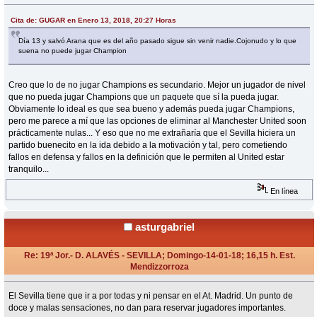
«
Respuesta #7 en:
Enero 13, 2018, 22:47 Horas »
Cita de: GUGAR en Enero 13, 2018, 20:27 Horas
Día 13 y salvó Arana que es del año pasado sigue sin venir nadie.Cojonudo y lo que
suena no puede jugar Champion
Creo que lo de no jugar Champions es secundario. Mejor un jugador de nivel
que no pueda jugar Champions que un paquete que sí la pueda jugar.
Obviamente lo ideal es que sea bueno y además pueda jugar Champions,
pero me parece a mí que las opciones de eliminar al Manchester United soon
prácticamente nulas... Y eso que no me extrañaría que el Sevilla hiciera un
partido buenecito en la ida debido a la motivación y tal, pero cometiendo
fallos en defensa y fallos en la definición que le permiten al United estar
tranquilo...
En línea
asturgabriel
Re: 19ª Jor.- D. ALAVÉS - SEVILLA; Domingo-14-01-18; 16,15 h. Est.
Mendizzorroza
«
Respuesta #8 en:
Enero 14, 2018, 13:07 Horas »
El Sevilla tiene que ir a por todas y ni pensar en el At. Madrid. Un punto de
doce y malas sensaciones, no dan para reservar jugadores importantes.