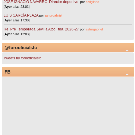
JOSÉ IGNACIO NAVARRO. Director deportivo.
por
sivigliano
[
Ayer
a las 23:01]
LUIS GARCÍA PLAZA
por
asturgabriel
[
Ayer
a las 17:30]
Re: Pre Temporada Sevilla Atco., tda. 2026-27
por
asturgabriel
[
Ayer
a las 12:03]
@forooficialsfc
Tweets by forooficialsfc
FB