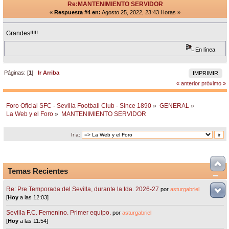
Re:MANTENIMIENTO SERVIDOR
«
Respuesta #4 en:
Agosto 25, 2022, 23:43 Horas »
Grandes!!!!!
En línea
Páginas: [
1
]
Ir Arriba
IMPRIMIR
« anterior
próximo »
Foro Oficial SFC - Sevilla Football Club - Since 1890
»
GENERAL
»
La Web y el Foro
»
MANTENIMIENTO SERVIDOR
Ir a:
Temas Recientes
Re: Pre Temporada del Sevilla, durante la tda. 2026-27
por
asturgabriel
[
Hoy
a las 12:03]
Sevilla F.C. Femenino. Primer equipo.
por
asturgabriel
[
Hoy
a las 11:54]