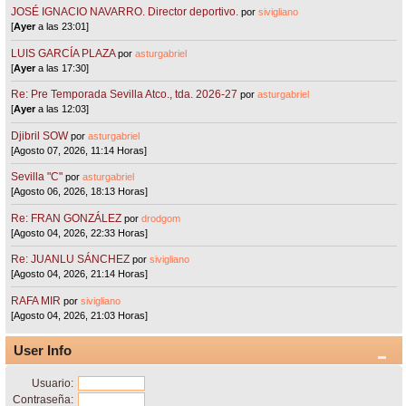
JOSÉ IGNACIO NAVARRO. Director deportivo.
por
sivigliano
[
Ayer
a las 23:01]
LUIS GARCÍA PLAZA
por
asturgabriel
[
Ayer
a las 17:30]
Re: Pre Temporada Sevilla Atco., tda. 2026-27
por
asturgabriel
[
Ayer
a las 12:03]
Djibril SOW
por
asturgabriel
[Agosto 07, 2026, 11:14 Horas]
Sevilla "C"
por
asturgabriel
[Agosto 06, 2026, 18:13 Horas]
Re: FRAN GONZÁLEZ
por
drodgom
[Agosto 04, 2026, 22:33 Horas]
Re: JUANLU SÁNCHEZ
por
sivigliano
[Agosto 04, 2026, 21:14 Horas]
RAFA MIR
por
sivigliano
[Agosto 04, 2026, 21:03 Horas]
User Info
Usuario:
Contraseña: