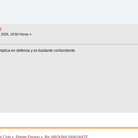
E
, 2026, 19:50 Horas »
mplica en defensa y es bastante contundente.
ol Club
»
Primer Equipo
»
Re: AROUNA SANGANTE