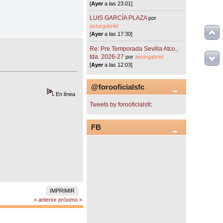
[
Ayer
a las 23:01]
LUIS GARCÍA PLAZA
por
asturgabriel
[
Ayer
a las 17:30]
Re: Pre Temporada Sevilla Atco.,
tda. 2026-27
por
asturgabriel
[
Ayer
a las 12:03]
@forooficialsfc
En línea
Tweets by forooficialsfc
FB
IMPRIMIR
« anterior
próximo »