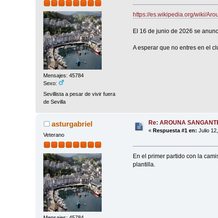
https://es.wikipedia.org/wiki/A
El 16 de junio de 2026 se anunci
A esperar que no entres en el cl
Mensajes: 45784
Sexo:
Sevillista a pesar de vivir fuera
de Sevilla
Re: AROUNA SANGANT
asturgabriel
«
Respuesta #1 en:
Julio 12
Veterano
En el primer partido con la camis
plantilla.
Mensajes: 45784