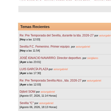
Temas Recientes
Re: Pre Temporada del Sevilla, durante la tda. 2026-27
por
asturgabri
[
Hoy
a las 12:03]
Sevilla F.C. Femenino. Primer equipo.
por
asturgabriel
[
Hoy
a las 11:54]
JOSÉ IGNACIO NAVARRO. Director deportivo.
por
sivigliano
[
Ayer
a las 23:01]
LUIS GARCÍA PLAZA
por
asturgabriel
[
Ayer
a las 17:30]
Re: Pre Temporada Sevilla Atco., tda. 2026-27
por
asturgabriel
[
Ayer
a las 12:03]
Djibril SOW
por
asturgabriel
[Agosto 07, 2026, 11:14 Horas]
Sevilla "C"
por
asturgabriel
[Agosto 06, 2026, 18:13 Horas]