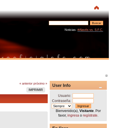
Noticias:
#Alavés vs. S.F.C.
« anterior
próximo »
User Info
IMPRIMIR
Usuario:
Contraseña:
Bienvenido(a),
Visitante
. Por
favor,
ingresa
o
regístrate
.