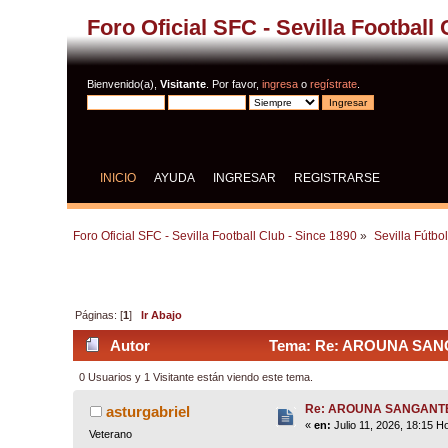
Foro Oficial SFC - Sevilla Football
Bienvenido(a),
Visitante
. Por favor,
ingresa
o
regístrate
.
INICIO
AYUDA
INGRESAR
REGISTRARSE
Foro Oficial SFC - Sevilla Football Club - Since 1890
»
Sevilla Fútbo
Páginas: [
1
]
Ir Abajo
Autor
Tema: Re: AROUNA SANG
0 Usuarios y 1 Visitante están viendo este tema.
Re: AROUNA SANGANT
asturgabriel
«
en:
Julio 11, 2026, 18:15 H
Veterano