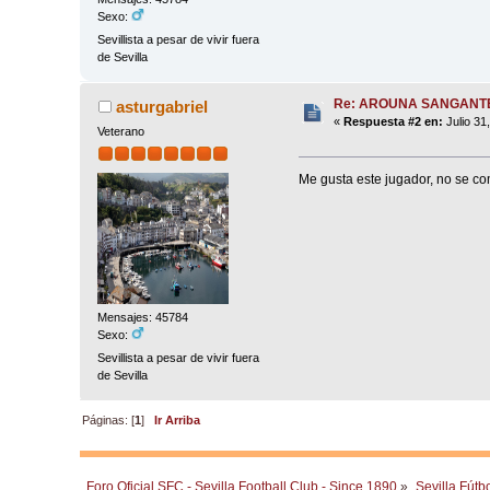
Sexo:
Sevillista a pesar de vivir fuera
de Sevilla
Re: AROUNA SANGANT
asturgabriel
«
Respuesta #2 en:
Julio 31
Veterano
Me gusta este jugador, no se co
Mensajes: 45784
Sexo:
Sevillista a pesar de vivir fuera
de Sevilla
Páginas: [
1
]
Ir Arriba
Foro Oficial SFC - Sevilla Football Club - Since 1890
»
Sevilla Fútb