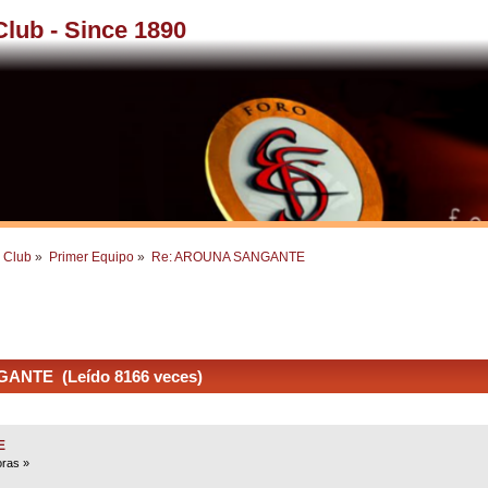
 Club - Since 1890
l Club
»
Primer Equipo
»
Re: AROUNA SANGANTE
ANTE (Leído 8166 veces)
E
oras »