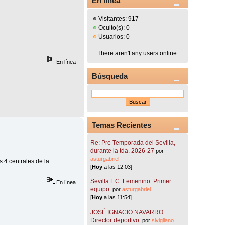
En línea
Visitantes: 917
Oculto(s): 0
Usuarios: 0
There aren't any users online.
En línea
Búsqueda
Temas Recientes
Re: Pre Temporada del Sevilla,
durante la tda. 2026-27
por
asturgabriel
s 4 centrales de la
[
Hoy
a las 12:03]
Sevilla F.C. Femenino. Primer
En línea
equipo.
por
asturgabriel
[
Hoy
a las 11:54]
JOSÉ IGNACIO NAVARRO.
Director deportivo.
por
sivigliano