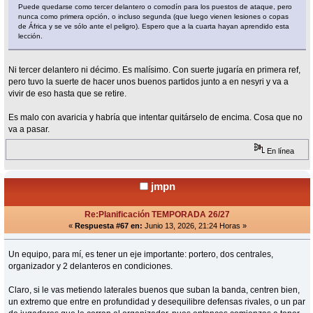
Puede quedarse como tercer delantero o comodín para los puestos de ataque, pero
nunca como primera opción, o incluso segunda (que luego vienen lesiones o copas
de África y se ve sólo ante el peligro). Espero que a la cuarta hayan aprendido esta
lección.
Ni tercer delantero ni décimo. Es malísimo. Con suerte jugaría en primera ref,
pero tuvo la suerte de hacer unos buenos partidos junto a en nesyri y va a
vivir de eso hasta que se retire.
Es malo con avaricia y habría que intentar quitárselo de encima. Cosa que no
va a pasar.
En línea
jmpn
Re:Planificación TEMPORADA 26/27
«
Respuesta #67 en:
Junio 13, 2026, 21:24 Horas »
Un equipo, para mí, es tener un eje importante: portero, dos centrales,
organizador y 2 delanteros en condiciones.
Claro, si le vas metiendo laterales buenos que suban la banda, centren bien,
un extremo que entre en profundidad y desequilibre defensas rivales, o un par