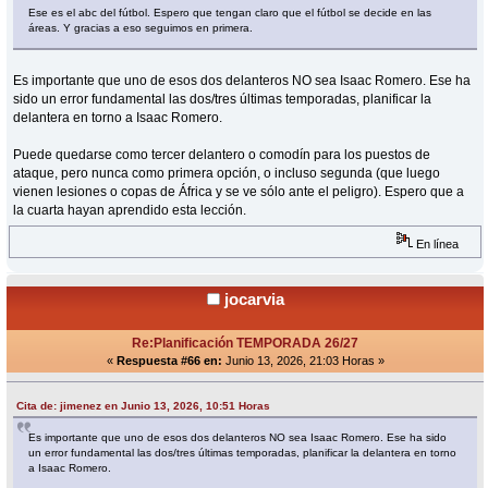
Ese es el abc del fútbol. Espero que tengan claro que el fútbol se decide en las
áreas. Y gracias a eso seguimos en primera.
Es importante que uno de esos dos delanteros NO sea Isaac Romero. Ese ha
sido un error fundamental las dos/tres últimas temporadas, planificar la
delantera en torno a Isaac Romero.
Puede quedarse como tercer delantero o comodín para los puestos de
ataque, pero nunca como primera opción, o incluso segunda (que luego
vienen lesiones o copas de África y se ve sólo ante el peligro). Espero que a
la cuarta hayan aprendido esta lección.
En línea
jocarvia
Re:Planificación TEMPORADA 26/27
«
Respuesta #66 en:
Junio 13, 2026, 21:03 Horas »
Cita de: jimenez en Junio 13, 2026, 10:51 Horas
Es importante que uno de esos dos delanteros NO sea Isaac Romero. Ese ha sido
un error fundamental las dos/tres últimas temporadas, planificar la delantera en torno
a Isaac Romero.