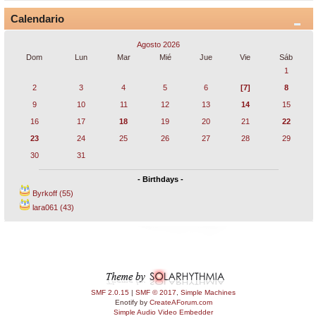
Calendario
Agosto 2026
Dom
Lun
Mar
Mié
Jue
Vie
Sáb
1
2
3
4
5
6
[7]
8
9
10
11
12
13
14
15
16
17
18
19
20
21
22
23
24
25
26
27
28
29
30
31
- Birthdays -
Byrkoff (55)
lara061 (43)
SMF 2.0.15
|
SMF © 2017
,
Simple Machines
Enotify by
CreateAForum.com
Simple Audio Video Embedder