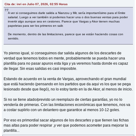
Cita de: inri en Julio 07, 2026, 02:55 Horas
A ver si conseguimos darle salida a Nianzou y Mir, sería importantísimo para el límite
salarial. Luego a ver también si podemos hacer una o dos buenas ventas para poder
invertir algo aunque sea en cesiones. Parece que Vargas y Akor tienen muchas
papeletas para ser los primeros en salir.
De momento, dentro de las limitaciones, parece que se están haciendo cosas con
sentido.
Yo pienso igual, si conseguimos dar salida algunos de los descartes de
verdad que tenemos todos en mente, probablemente se pueda hacer una
plantilla para no pasar apuros esta liga y ya veremos hasta donde es capaz
de llegar. Sin esas salidas es casi imposible.
Estando de acuerdo en la venta de Vargas, aprovechando el gran mundial
que está haciendo (pensando en los partidos que da aqui vs los que se pega
lesionado desde que llegó), no lo estoy tanto en la de Akor, al menos de inicio.
Si no se tiene atado/previsto un reemplazo de ciertas garantías, yo no lo
vendería de primeras. Con las limitaciones económicas que tenemos, nos va
a costar suplirlo con un delantero que garantice al menos 10-12 goles.
Por eso es primordial sacar algunos de los descartes y que tienen las fichas
mas altas para poder respirar ,y ver que podemos acometer para mejorar la
plantilla...