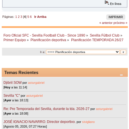
En línea
Páginas:
1
2
3
[
4
]
5
6
Ir Arriba
IMPRIMIR
« anterior
próximo »
Foro Oficial SFC - Sevilla Football Club - Since 1890
»
Sevilla Fútbol Club
»
Primer Equipo
»
Planificación deportiva
»
Planificación TEMPORADA 26/27
Ir a:
Temas Recientes
Djibril SOW
por
asturgabriel
[
Hoy
a las 11:14]
Sevilla "C"
por
asturgabriel
[
Ayer
a las 18:13]
Re: Pre Temporada del Sevilla, durante la tda. 2026-27
por
asturgabriel
[
Ayer
a las 18:08]
JOSÉ IGNACIO NAVARRO. Director deportivo.
por
sivigliano
[Agosto 05, 2026, 07:27 Horas]