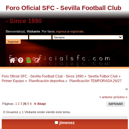
Foro Oficial SFC - Sevilla Football Club
- Since 1890
Bienvenido(a),
Visitante
. Por favor,
ingresa
o
regístrate
.
Foro Oficial SFC - Sevilla Football Club - Since 1890
»
Sevilla Fútbol Club
»
Primer Equipo
»
Planificación deportiva
»
Planificación TEMPORADA 26/27
« anterior
próximo »
Páginas:
1
2
3
[
4
]
5
6
Ir Abajo
IMPRIMIR
0 Usuarios y 1 Visitante están viendo este tema.
jimenez