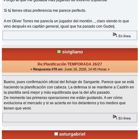
Pongo al que me gustaba más jugando de extremo izquierda.
Si tú tienes otras preferencia me parece perfecto.
A mi Oliver Torres me parecía un jugador del montón..., claro viendo lo que
vino después es capitán general, igual que ha pasado con Gudelj.
En línea
sivigliano
Re:Planificación TEMPORADA 26/27
«
Respuesta #70 en:
Junio 16, 2026, 14:45 Horas »
Bueno, pues confirmación oficial del fichaje de Sangante. Parece que se está
haciendo la planificación con cabeza. La defensa si se mantiene a Castrín en
la plantilla será mejor y más equilibrada que la del año pasado.
De momento las primeras operaciones me están gustando. A ver cómo
evoluciona el mercado y si se acierta en los delanteros y los medios que
tienen que venir.
En línea
asturgabriel