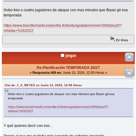
Hubo tres o cuatro jugadores de ataque con mas minutos que Bryan gil esa
temporada
https://www.transfermarkt.es/sevilla-fc/leistungsdaten/verein/368/plus/0?
reldata=%262022
En línea
jmpn
Re:Planificación TEMPORADA 26/27
«
Respuesta #69 en:
Junio 15, 2026, 12:05 Horas »
Cita de: J_A_REYES en Junio 14, 2026, 16:58 Horas
Hubo tres o cuatro jugadores de ataque con mas minutos que Bryan gil esa
temporada
https://www.transfermarkt.es/sevilla-fc/leistungsdaten/verein/368/plus/0?
reldata=%262022
Y qué quieres decir con eso...