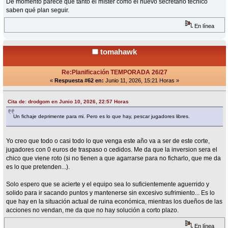
De momento parece que tanto el míster como el nuevo secretario técnico
saben qué plan seguir.
En línea
tomahawk
Re:Planificación TEMPORADA 26/27
«
Respuesta #62 en:
Junio 11, 2026, 15:21 Horas »
Cita de: drodgom en Junio 10, 2026, 22:57 Horas
Un fichaje deprimente para mi. Pero es lo que hay, pescar jugadores libres.
Yo creo que todo o casi todo lo que venga este año va a ser de este corte,
jugadores con 0 euros de traspaso o cedidos. Me da que la inversion sera el
chico que viene roto (si no tienen a que agarrarse para no ficharlo, que me da
es lo que pretenden...).
Solo espero que se acierte y el equipo sea lo suficientemente aguerrido y
solido para ir sacando puntos y mantenerse sin excesivo sufrimiento... Es lo
que hay en la situación actual de ruina económica, mientras los dueños de las
acciones no vendan, me da que no hay solución a corto plazo.
En línea