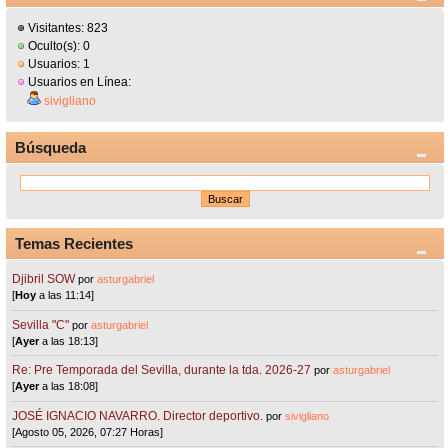
Visitantes: 823
Oculto(s): 0
Usuarios: 1
Usuarios en Línea:
sivigliano
Búsqueda
Temas Recientes
Djibril SOW
por
asturgabriel
[
Hoy
a las 11:14]
Sevilla "C"
por
asturgabriel
[
Ayer
a las 18:13]
Re: Pre Temporada del Sevilla, durante la tda. 2026-27
por
asturgabriel
[
Ayer
a las 18:08]
JOSÉ IGNACIO NAVARRO. Director deportivo.
por
sivigliano
[Agosto 05, 2026, 07:27 Horas]