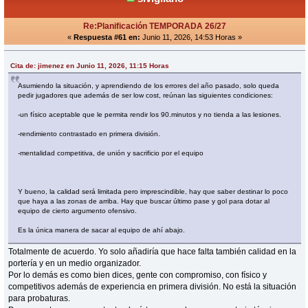
Re:Planificación TEMPORADA 26/27
«
Respuesta #61 en:
Junio 11, 2026, 14:53 Horas »
Cita de: jimenez en Junio 11, 2026, 11:15 Horas
Asumiendo la situación, y aprendiendo de los errores del año pasado, solo queda
pedir jugadores que además de ser low cost, reúnan las siguientes condiciones:
-un físico aceptable que le permita rendir los 90.minutos y no tienda a las lesiones.
-rendimiento contrastado en primera división.
-mentalidad competitiva, de unión y sacrificio por el equipo
Y bueno, la calidad será limitada pero imprescindible, hay que saber destinar lo poco
que haya a las zonas de arriba. Hay que buscar último pase y gol para dotar al
equipo de cierto argumento ofensivo.
Es la única manera de sacar al equipo de ahí abajo.
Totalmente de acuerdo. Yo solo añadiría que hace falta también calidad en la
portería y en un medio organizador.
Por lo demás es como bien dices, gente con compromiso, con físico y
competitivos además de experiencia en primera división. No está la situación
para probaturas.