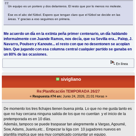
Un equipo es un portero y dos delanteros. El resto que por lo menos no moleste.
Ese es el abc del fútbol. Espero que tengan claro que el fútbol se decide en las
áreas. Y gracias a eso seguimos en primera.
Me acuerdo un día en la extinta peña primer centenario, un día hablando
informalmente con Juande Ramos, nos decía, que su Sevilla era... Palop, J.
Navarro, Poulsen y Kanoute... el resto con que no desentonen se acoplan
bien. Que jugando con esa columna central cualquier partido se ganaba en
un 80% de las ocasiones.
En línea
sivigliano
Re:Planificación TEMPORADA 26/27
«
Respuesta #74 en:
Junio 24, 2026, 21:01 Horas »
De momento los tres fichajes tienen buena pinta. Lo que no me gusta tanto es
que no hay cercana ninguna salida de los que no cuentan y el inicio de la
pretemporada es en 10 días.
Además, tampoco se puede traspasar tan alegremente a Vargas, Agoumé,
Sow, Adams, Juanlu,etc... Empezar la liga con 10 jugadores nuevos en
plantilla implica que sea muy complicado conjuntar un equipo.