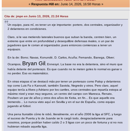
«
Respuesta #68 en:
Junio 14, 2026, 16:58 Horas »
Cita de: jmpn en Junio 13, 2026, 21:24 Horas
Un equipo, para mí, es tener un eje importante: portero, dos centrales, organizador y
2 delanteros en condiciones.
Claro, si le vas metiendo laterales buenos que suban la banda, centren bien, un
extremo que entre en profundidad y desequilibre defensas rivales, o un par de
jugadores que le corran al organizador, pues entonces comienzas a tener un
equipazo.
En la de: Bono; Navas, Konundé, D. Carlos, Acuña; Fernando, Banega, Oliver;
Bryan Gil
Ocampos,
, Ennesyri. La base no era la delantera, sino el muro que
había delante del porterazo. Es que cuando no te meten goles lo normal es ganar o
no perder. Eso es matemático.
En otras etapas sí se destacó más por tener un porterazo como Palop y delanteros
top como Luis Fa o Kanouté, también Saviola, Negredo y otros. Pero claro, aquel
equipo tenía a Alves y Adriano por los carriles, unos centrales que repartía estopa al
máximo nivel y eran muy seguros, un centro del campo con Maresca, Renato,
Poulsen un par de años y otros dos años de Keita, en fin... Es que aquello era
tremendo... Lo nunca visto aquí en Sevilla y en el sur de España, como equipo
jugando al fútbol.
Una pena Iturralde cómo le robó, literalmente, en el año 2006 la liga al SFC, y luego
el suceso de Puerta y lo de Juande se lo cargó todo, desgraciadamente para
nosotros, porque podrían haber caído 2 o 3 ligas con un poco de fortuna y si no nos
hubieran robado aquella liga.