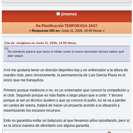
jimenez
Re:Planificación TEMPORADA 26/27
«
Respuesta #63 en:
Junio 11, 2026, 18:49 Horas »
Cita de: sivigliano en Junio 11, 2026, 14:53 Horas
De momento parece que tanto el míster como el nuevo secretario técnico saben qué
plan seguir.
A mi me gustaría tener un director deportivo top y un entrenador a la altura de
nuestro club, pero sinceramente, la permanencia de Luis Garcia Plaza es lo
único que me tranquiliza.
Primero porque mediocre o no, es un entrenador que conoce la competición y
el club. Segundo porque es más fiable a largo plazo que a corto. Y tercero
porque al ser un técnico austero y que ya conoce el paño, no se va a perder
en cantos de sirena, tratará de hacer un proyecto acorde a la situación y
maximizando los escasos recursos.
Esto no garantiza evitar un batacazo al que llevamos años opositando, pero si
es la única manera de afrontarlo con alguna garantía.