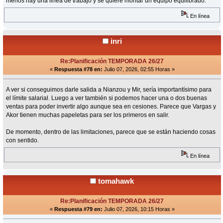
menos hay una linea de trabajo y se quiere montar un equipo equilibrado.
En línea
inri
Re:Planificación TEMPORADA 26/27
«
Respuesta #78 en:
Julio 07, 2026, 02:55 Horas »
A ver si conseguimos darle salida a Nianzou y Mir, sería importantísimo para
el límite salarial. Luego a ver también si podemos hacer una o dos buenas
ventas para poder invertir algo aunque sea en cesiones. Parece que Vargas y
Akor tienen muchas papeletas para ser los primeros en salir.
De momento, dentro de las limitaciones, parece que se están haciendo cosas
con sentido.
En línea
tomahawk
Re:Planificación TEMPORADA 26/27
«
Respuesta #79 en:
Julio 07, 2026, 10:15 Horas »