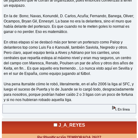
de jugadores que le corran al organizador, pues entonces comienzas a tener
un equipazo.
En la de: Bono; Navas, Konundé, D. Carlos, Acuña; Fernando, Banega, Oliver;
Ocampos, Bryan Gil, Ennesyri. La base no era la delantera, sino el muro que
había delante del porterazo. Es que cuando no te meten goles lo normal es
ganar o no perder. Eso es matemático.
En otras etapas sí se destacó más por tener un porterazo como Palop y
delanteros top como Luis Fa o Kanouté, también Saviola, Negredo y otros.
Pero claro, aquel equipo tenía a Alves y Adriano por los carriles, unos
centrales que repartía estopa al máximo nivel y eran muy seguros, un centro
del campo con Maresca, Renato, Poulsen un par de años y otros dos años de
Keita, en fin... Es que aquello era tremendo... Lo nunca visto aquí en Sevilla y
en el sur de España, como equipo jugando al fútbol.
Una pena Iturralde cómo le robó, literalmente, en el año 2006 la liga al SFC, y
luego el suceso de Puerta y lo de Juande se lo cargó todo, desgraciadamente
para nosotros, porque podrían haber caído 2 o 3 ligas con un poco de fortuna
y si no nos hubieran robado aquella liga.
En línea
J_A_REYES
Re:Planificación TEMPORADA 26/27