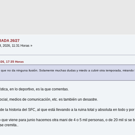
ORADA 26/27
4, 2026, 11:31 Horas »
2026, 17:35 Horas
o que no da ninguna ilusión. Solamente muchas dudas y miedo a cubrir otra temporada, mirando
rística, en lo deportivo, es la que comentas.
social, medios de comunicación, etc. es también un desastre.
 de la historia del SFC, al que está llevando a la ruina total y absoluta en todo y por
 que viene para junio hacemos otra mani de 4 o 5 mil personas, o de 20 mil si se ba
se cremita..