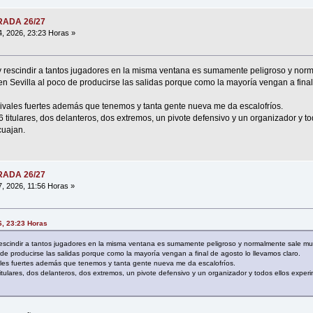
ORADA 26/27
4, 2026, 23:23 Horas »
 y rescindir a tantos jugadores en la misma ventana es sumamente peligroso y nor
 en Sevilla al poco de producirse las salidas porque como la mayoría vengan a fina
ivales fuertes además que tenemos y tanta gente nueva me da escalofríos.
 titulares, dos delanteros, dos extremos, un pivote defensivo y un organizador y t
cuajan.
ORADA 26/27
7, 2026, 11:56 Horas »
26, 23:23 Horas
rescindir a tantos jugadores en la misma ventana es sumamente peligroso y normalmente sale mu
o de producirse las salidas porque como la mayoría vengan a final de agosto lo llevamos claro.
ales fuertes además que tenemos y tanta gente nueva me da escalofríos.
itulares, dos delanteros, dos extremos, un pivote defensivo y un organizador y todos ellos expe