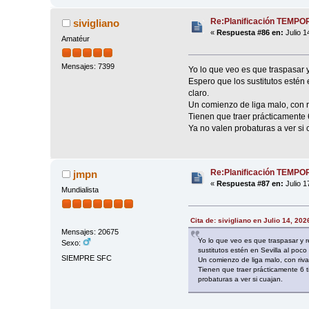
Re:Planificación TEMP
sivigliano
«
Respuesta #86 en:
Julio 1
Amatéur
Mensajes: 7399
Yo lo que veo es que traspasar
Espero que los sustitutos estén
claro.
Un comienzo de liga malo, con r
Tienen que traer prácticamente 6
Ya no valen probaturas a ver si 
Re:Planificación TEMP
jmpn
«
Respuesta #87 en:
Julio 1
Mundialista
Cita de: sivigliano en Julio 14, 20
Mensajes: 20675
Yo lo que veo es que traspasar y 
Sexo:
sustitutos estén en Sevilla al poc
SIEMPRE SFC
Un comienzo de liga malo, con riv
Tienen que traer prácticamente 6 t
probaturas a ver si cuajan.