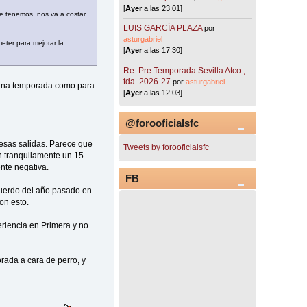
[
Ayer
a las 23:01]
ue tenemos, nos va a costar
LUIS GARCÍA PLAZA
por
asturgabriel
eter para mejorar la
[
Ayer
a las 17:30]
Re: Pre Temporada Sevilla Atco.,
tda. 2026-27
por
asturgabriel
 una temporada como para
[
Ayer
a las 12:03]
@forooficialsfc
 esas salidas. Parece que
Tweets by forooficialsfc
n tranquilamente un 15-
nte negativa.
FB
cuerdo del año pasado en
on esto.
eriencia en Primera y no
rada a cara de perro, y