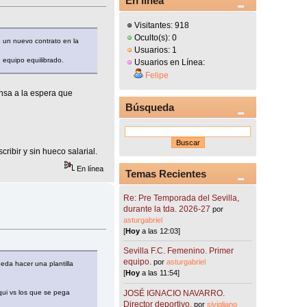
En línea
Visitantes: 918
Oculto(s): 0
o un nuevo contrato en la
Usuarios: 1
 equipo equilibrado.
Usuarios en Línea:
Felipe
ensa a la espera que
Búsqueda
ibir y sin hueco salarial.
En línea
Temas Recientes
Re: Pre Temporada del Sevilla,
durante la tda. 2026-27
por
asturgabriel
[
Hoy
a las 12:03]
Sevilla F.C. Femenino. Primer
equipo.
por
asturgabriel
eda hacer una plantilla
[
Hoy
a las 11:54]
JOSÉ IGNACIO NAVARRO.
ui vs los que se pega
Director deportivo.
por
sivigliano