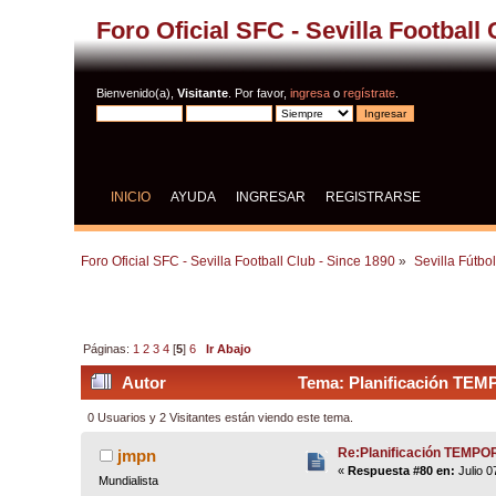
Foro Oficial SFC - Sevilla Football
Bienvenido(a),
Visitante
. Por favor,
ingresa
o
regístrate
.
INICIO
AYUDA
INGRESAR
REGISTRARSE
Foro Oficial SFC - Sevilla Football Club - Since 1890
»
Sevilla Fútbo
Páginas:
1
2
3
4
[
5
]
6
Ir Abajo
Autor
Tema: Planificación TEM
0 Usuarios y 2 Visitantes están viendo este tema.
Re:Planificación TEMP
jmpn
«
Respuesta #80 en:
Julio 0
Mundialista