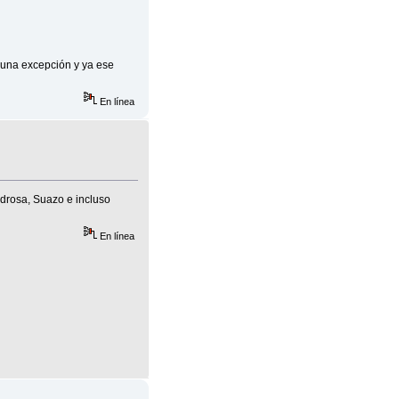
lguna excepción y ya ese
En línea
edrosa, Suazo e incluso
En línea