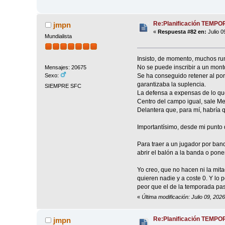
Re:Planificación TEMP
jmpn
«
Respuesta #82 en:
Julio 0
Mundialista
Insisto, de momento, muchos ru
No se puede inscribir a un montón
Mensajes: 20675
Se ha conseguido retener al port
Sexo:
garantizaba la suplencia.
SIEMPRE SFC
La defensa a expensas de lo qu
Centro del campo igual, sale M
Delantera que, para mí, habría q
Importantísimo, desde mi punto 
Para traer a un jugador por ban
abrir el balón a la banda o pone
Yo creo, que no hacen ni la mit
quieren nadie y a coste 0. Y lo 
peor que el de la temporada pas
«
Última modificación: Julio 09, 202
Re:Planificación TEMP
jmpn