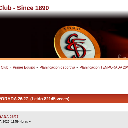
 Club - Since 1890
l Club
»
Primer Equipo
»
Planificación deportiva
»
Planificación TEMPORADA 26
PORADA 26/27 (Leído 82145 veces)
ORADA 26/27
7, 2026, 11:59 Horas »