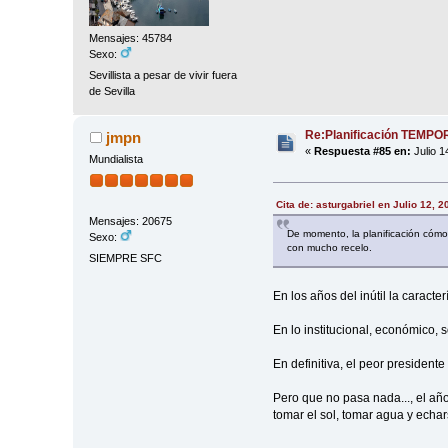
Mensajes: 45784
Sexo:
Sevillista a pesar de vivir fuera
de Sevilla
Re:Planificación TEMP
jmpn
«
Respuesta #85 en:
Julio 1
Mundialista
Cita de: asturgabriel en Julio 12, 
Mensajes: 20675
De momento, la planificación cóm
Sexo:
con mucho recelo.
SIEMPRE SFC
En los años del inútil la caracte
En lo institucional, económico, 
En definitiva, el peor presidente
Pero que no pasa nada..., el año
tomar el sol, tomar agua y echar