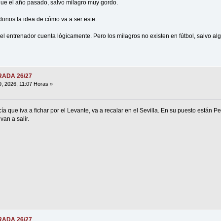
 que el año pasado, salvo milagro muy gordo.
donos la idea de cómo va a ser este.
, el entrenador cuenta lógicamente. Pero los milagros no existen en fútbol, salvo a
ORADA 26/27
9, 2026, 11:07 Horas »
a que iva a fichar por el Levante, va a recalar en el Sevilla. En su puesto están P
van a salir.
ORADA 26/27