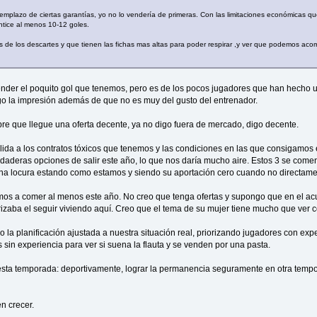
eemplazo de ciertas garantías, yo no lo vendería de primeras. Con las limitaciones económicas q
ntice al menos 10-12 goles.
s de los descartes y que tienen las fichas mas altas para poder respirar ,y ver que podemos acom
nder el poquito gol que tenemos, pero es de los pocos jugadores que han hecho
engo la impresión además de que no es muy del gusto del entrenador.
re que llegue una oferta decente, ya no digo fuera de mercado, digo decente.
lida a los contratos tóxicos que tenemos y las condiciones en las que consigamos
rdaderas opciones de salir este año, lo que nos daría mucho aire. Estos 3 se come
 una locura estando como estamos y siendo su aportación cero cuando no directame
os a comer al menos este año. No creo que tenga ofertas y supongo que en el a
orizaba el seguir viviendo aquí. Creo que el tema de su mujer tiene mucho que ver c
 la planificación ajustada a nuestra situación real, priorizando jugadores con exp
 sin experiencia para ver si suena la flauta y se venden por una pasta.
esta temporada: deportivamente, lograr la permanencia seguramente en otra tempo
en crecer.