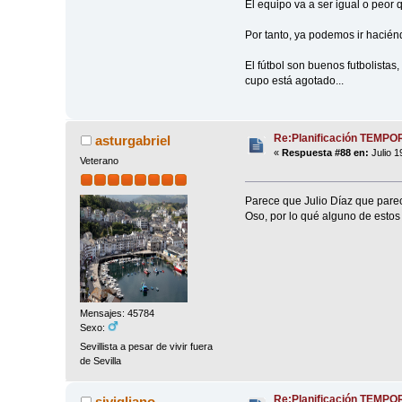
El equipo va a ser igual o peor
Por tanto, ya podemos ir hacién
El fútbol son buenos futbolistas
cupo está agotado...
Re:Planificación TEMP
asturgabriel
«
Respuesta #88 en:
Julio 1
Veterano
Parece que Julio Díaz que parecí
Oso, por lo qué alguno de estos 
Mensajes: 45784
Sexo:
Sevillista a pesar de vivir fuera
de Sevilla
Re:Planificación TEMP
sivigliano