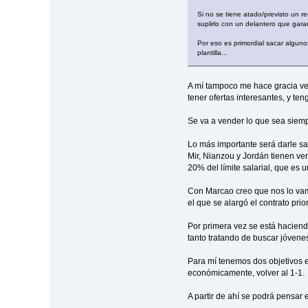
Si no se tiene atado/previsto un r
suplirlo con un delantero que gara
Por eso es primordial sacar alguno
plantilla...
A mí tampoco me hace gracia ve
tener ofertas interesantes, y t
Se va a vender lo que sea siemp
Lo más importante será darle sa
Mir, Nianzou y Jordán tienen ve
20% del límite salarial, que es
Con Marcao creo que nos lo vam
el que se alargó el contrato pri
Por primera vez se está haciendo
tanto tratando de buscar jóvenes
Para mí tenemos dos objetivos 
económicamente, volver al 1-1.
A partir de ahí se podrá pensar 