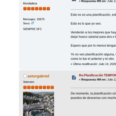
«
Respuesta #83 en:
Julio 1
Mundialista
Esto no es una planificación, es
Mensajes: 20675
Esto es lo que yo veo.
Sexo:
SIEMPRE SFC
Venderán a los mejores que hay, 
dejar hueco salarial para dos o 
Espero que por lo menos tengan
Yo no veo planificación alguna,
como lo fue el anterior y el otro.
«
Última modificación: Julio 14, 202
Re:Planificación TEMP
asturgabriel
«
Respuesta #84 en:
Julio 1
Veterano
De momento, la planificación c
puestos de descenso con mucho