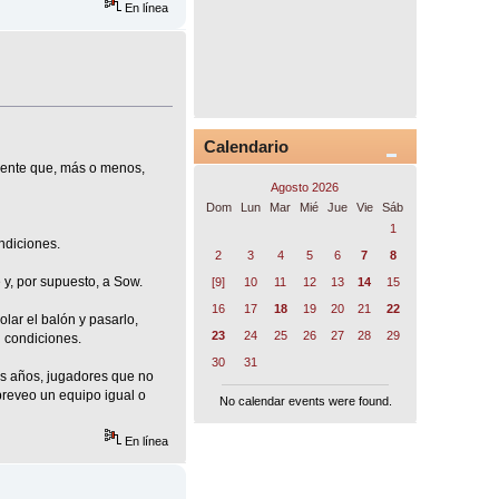
En línea
Calendario
uplente que, más o menos,
Agosto 2026
Dom
Lun
Mar
Mié
Jue
Vie
Sáb
1
ndiciones.
2
3
4
5
6
7
8
y, por supuesto, a Sow.
[9]
10
11
12
13
14
15
16
17
18
19
20
21
22
lar el balón y pasarlo,
23
24
25
26
27
28
29
n condiciones.
30
31
mos años, jugadores que no
 preveo un equipo igual o
No calendar events were found.
En línea