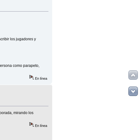
cribir los jugadores y
 persona como parapeto,
En línea
porada, mirando los
En línea