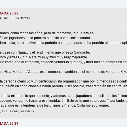
ORADA 26/27
9, 2026, 19:13 Horas »
mores, como todos los años, pero de momento, lo que hay es:
 de jugadores de la primera plantilla por el límite salarial.
ero titular, pero el nivel de la portería ha bajado pues se ha perdido al portero s
e pase con Nianzú y el rendimiento que ofrezca Sangante.
endy y entra Gudiri. Para mi muy muy muy muy mejorable.
ue cambiarla al completo, es decir, vender lo que hay, y traer dos delanteros en co
de vista, vender a Vargas, es el momento, también es el momento de vender a Kike 
da derecha ofensivo y un centrocampista organizador, que por lo menos sepa contro
r el balón en condiciones a balón parado. A ser posible, traer también un central e
ad de la mitad de lo que comento, y además, traen jugadores del estilo de los últi
poco que vendan lo harán a pvp liquidación. Esto es lo que yo preveo. Y, por tanto,
ada, que es la tendencia de los últimos 3-4 años. Ojalá me equivoque.
6, 19:15 Horas por jmpn
»
ORADA 26/27