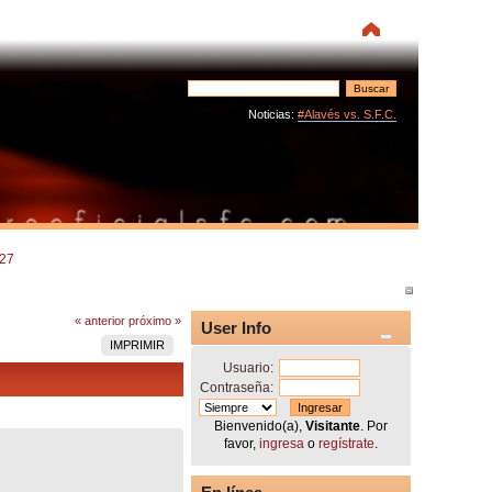
Noticias:
#Alavés vs. S.F.C.
/27
« anterior
próximo »
User Info
IMPRIMIR
Usuario:
Contraseña:
Bienvenido(a),
Visitante
. Por
favor,
ingresa
o
regístrate
.