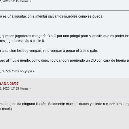
2, 2026, 12:15 Horas »
to es una liquidación e intentar salvar los muebles como se pueda.
que son jugadores categoría B o C por una pringá para subsistir, que es poder ins
tres jugadores más a coste 0.
 ambición los que vengan, y no vengan a pegar el último palo.
 veo al inúti e inepto, como digo, liquidando y poniendo un DD con cara de buena
6, 06:53 Horas por jmpn
»
ORADA 26/27
2, 2026, 17:35 Horas »
ómo que no da ninguna ilusión. Solamente muchas dudas y miedo a cubrir otra tem
 recelo.