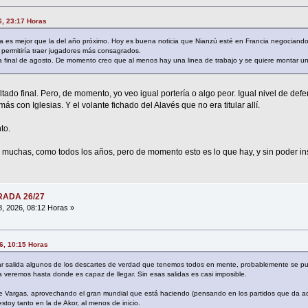
26, 23:17 Horas
illa es mejor que la del año próximo. Hoy es buena noticia que Nianzú esté en Francia negociand
permitiría traer jugadores más consagrados.
a final de agosto. De momento creo que al menos hay una linea de trabajo y se quiere montar un
ultado final. Pero, de momento, yo veo igual portería o algo peor. Igual nivel de def
s con Iglesias. Y el volante fichado del Alavés que no era titular allí.
to.
muchas, como todos los años, pero de momento esto es lo que hay, y sin poder inscr
ORADA 26/27
8, 2026, 08:12 Horas »
6, 10:15 Horas
ar salida algunos de los descartes de verdad que tenemos todos en mente, probablemente se pu
a veremos hasta donde es capaz de llegar. Sin esas salidas es casi imposible.
e Vargas, aprovechando el gran mundial que está haciendo (pensando en los partidos que da aq
stoy tanto en la de Akor, al menos de inicio.