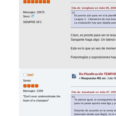
Cita de: sivigliano en Julio 06, 20
Mensajes: 20675
Es pronto aún para ver si la plant
Sexo:
League 1. Liberarnos de esa losa 
SIEMPRE SFC
La evaluación hay que dejarla par
Claro, es pronto para ver el res
Sangante haga algo. Un lateral má
Esto es lo que yo veo de momen
Futurologías y suposiciones hay 
Re:Planificación TEMP
inri
«
Respuesta #81 en:
Julio 0
Senior
Mensajes: 2299
Cita de: tomahawk en Julio 07, 202
"Don't ever underestimate the
Yo pienso igual, si conseguimos d
heart of a champion"
para no pasar apuros esta liga y y
Estando de acuerdo en la venta d
lesionado desde que llegó), no lo e