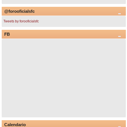
@forooficialsfc
Tweets by forooficialsfc
FB
Calendario