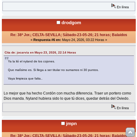
En línea
drodgom
Re: 38ª Jor.; CELTA-SEVILLA; Sábado-23-05-26; 21 horas; Balaidos
«
Respuesta #6 en:
Mayo 24, 2026, 03:22 Horas »
Cita de: jocarvia en Mayo 23, 2026, 22:14 Horas
Ya la lió el nyland de los cojones.
Que malísimo es. Si llega a ser titular no sumamos ni 30 puntos.
Vaya limpieza que falta..
Lo mejor que ha hecho Cordón con mucha diferencia. Traer un portero como
Dios manda. Nyland hubiera sido lo que tú dices, quedar detrás del Oviedo.
En línea
jmpn
Re: 38ª Jor.; CELTA-SEVILLA; Sábado-23-05-26; 21 horas; Balaidos