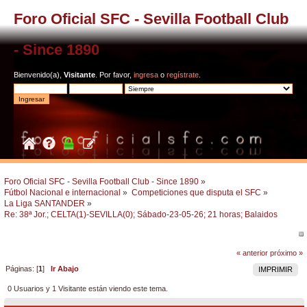
Foro Oficial SFC - Sevilla Football Club
- Since 1890
Bienvenido(a),
Visitante
. Por favor,
ingresa
o
regístrate
.
Foro Oficial SFC - Sevilla Football Club - Since 1890
»
Fútbol Nacional e internacional
»
Competiciones que disputa el SFC
»
La Liga SANTANDER
»
Re: 38ª Jor.; CELTA(1)-SEVILLA(0); Sábado-23-05-26; 21 horas; Balaidos
« anterior
próximo »
Páginas: [
1
]
Ir Abajo
IMPRIMIR
0 Usuarios y 1 Visitante están viendo este tema.