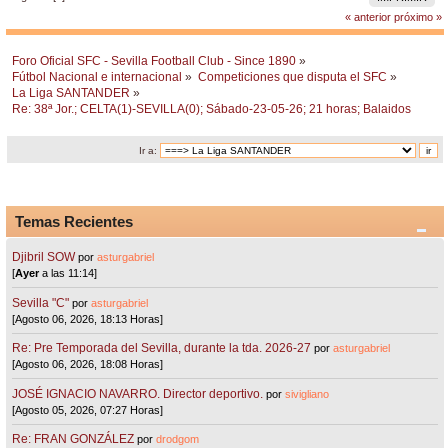
« anterior
próximo »
Foro Oficial SFC - Sevilla Football Club - Since 1890
»
Fútbol Nacional e internacional
»
Competiciones que disputa el SFC
»
La Liga SANTANDER
»
Re: 38ª Jor.; CELTA(1)-SEVILLA(0); Sábado-23-05-26; 21 horas; Balaidos
Ir a:
Temas Recientes
Djibril SOW
por
asturgabriel
[
Ayer
a las 11:14]
Sevilla "C"
por
asturgabriel
[Agosto 06, 2026, 18:13 Horas]
Re: Pre Temporada del Sevilla, durante la tda. 2026-27
por
asturgabriel
[Agosto 06, 2026, 18:08 Horas]
JOSÉ IGNACIO NAVARRO. Director deportivo.
por
sivigliano
[Agosto 05, 2026, 07:27 Horas]
Re: FRAN GONZÁLEZ
por
drodgom