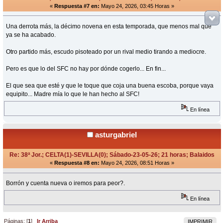
«
Respuesta #7 en:
Mayo 24, 2026, 03:45 Horas »
Una derrota más, la décimo novena en esta temporada, que menos mal que
ya se ha acabado.
Otro partido más, escudo pisoteado por un rival medio tirando a mediocre.
Pero es que lo del SFC no hay por dónde cogerlo... En fin...
El que sea que esté y que le toque que coja una buena escoba, porque vaya
equipito... Madre mía lo que le han hecho al SFC!
En línea
asturgabriel
Re: 38ª Jor.; CELTA(1)-SEVILLA(0); Sábado-23-05-26; 21 horas; Balaidos
«
Respuesta #8 en:
Mayo 24, 2026, 08:51 Horas »
Borrón y cuenta nueva o iremos para peor?.
En línea
Páginas: [
1
]
Ir Arriba
IMPRIMIR