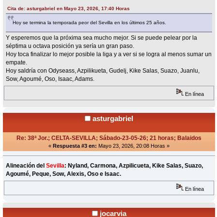
Cita de: asturgabriel en Mayo 23, 2026, 17:40 Horas
Hoy se termina la temporada peor del Sevilla en los últimos 25 años.
Y esperemos que la próxima sea mucho mejor. Si se puede pelear por la
séptima u octava posición ya sería un gran paso.
Hoy toca finalizar lo mejor posible la liga y a ver si se logra al menos sumar un
empate.
Hoy saldría con Odyseass, Azpilikueta, Gudelj, Kike Salas, Suazo, Juanlu,
Sow, Agoumé, Oso, Isaac, Adams.
En línea
asturgabriel
Re: 38ª Jor.; CELTA-SEVILLA; Sábado-23-05-26; 21 horas; Balaidos
«
Respuesta #3 en:
Mayo 23, 2026, 20:08 Horas »
Alineación del
Sevilla
: Nyland, Carmona, Azpilicueta, Kike Salas, Suazo,
Agoumé, Peque, Sow, Alexis, Oso e Isaac.
En línea
jocarvia