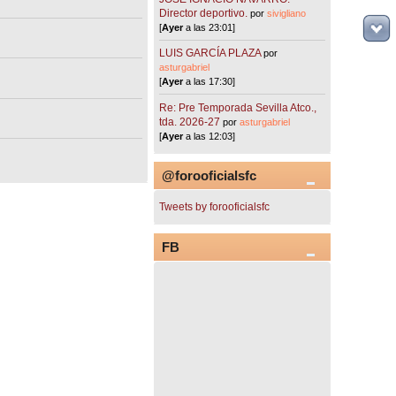
Director deportivo.
por
sivigliano
[
Ayer
a las 23:01]
LUIS GARCÍA PLAZA
por
asturgabriel
[
Ayer
a las 17:30]
Re: Pre Temporada Sevilla Atco.,
tda. 2026-27
por
asturgabriel
[
Ayer
a las 12:03]
@forooficialsfc
Tweets by forooficialsfc
FB