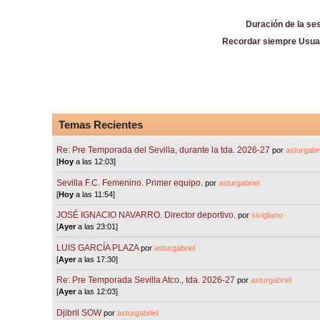
Duración de la se
Recordar siempre Usua
Temas Recientes
Re: Pre Temporada del Sevilla, durante la tda. 2026-27
por
asturgabri
[
Hoy
a las 12:03]
Sevilla F.C. Femenino. Primer equipo.
por
asturgabriel
[
Hoy
a las 11:54]
JOSÉ IGNACIO NAVARRO. Director deportivo.
por
sivigliano
[
Ayer
a las 23:01]
LUIS GARCÍA PLAZA
por
asturgabriel
[
Ayer
a las 17:30]
Re: Pre Temporada Sevilla Atco., tda. 2026-27
por
asturgabriel
[
Ayer
a las 12:03]
Djibril SOW
por
asturgabriel