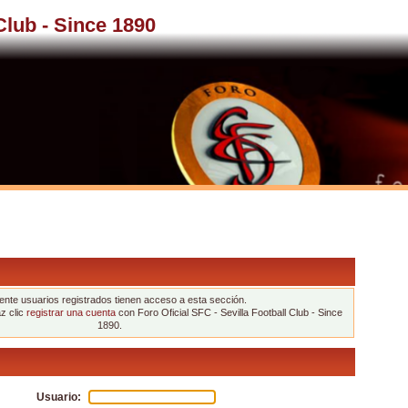
 Club - Since 1890
nte usuarios registrados tienen acceso a esta sección.
az clic
registrar una cuenta
con Foro Oficial SFC - Sevilla Football Club - Since
1890.
Usuario: