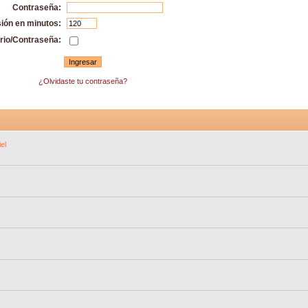
Contraseña:
sión en minutos:
rio/Contraseña:
¿Olvidaste tu contraseña?
el