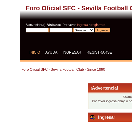
Foro Oficial SFC - Sevilla Football
Bienvenido(a),
Visitante
. Por favor,
ingresa
o
regístrate
.
INICIO
AYUDA
INGRESAR
REGISTRARSE
Foro Oficial SFC - Sevilla Football Club - Since 1890
¡Advertencia!
Solame
Por favor ingresa abajo o h
Ingresar