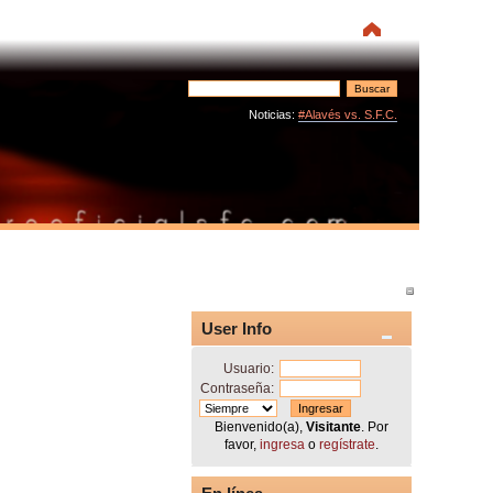
Noticias:
#Alavés vs. S.F.C.
User Info
Usuario:
Contraseña:
Bienvenido(a),
Visitante
. Por
favor,
ingresa
o
regístrate
.