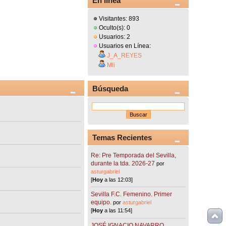
En línea
Visitantes: 893
Oculto(s): 0
Usuarios: 2
Usuarios en Línea:
J_A_REYES
Mli
Búsqueda
Temas Recientes
Re: Pre Temporada del Sevilla,
durante la tda. 2026-27
por
asturgabriel
[
Hoy
a las 12:03]
Sevilla F.C. Femenino. Primer
equipo.
por
asturgabriel
[
Hoy
a las 11:54]
JOSÉ IGNACIO NAVARRO.