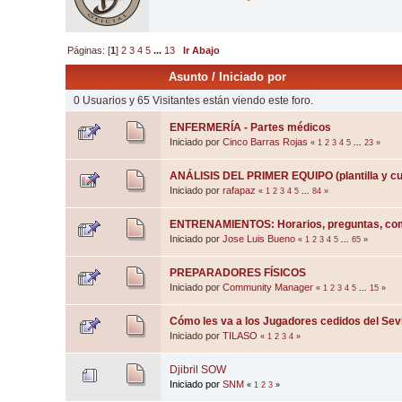
Páginas: [
1
]
2
3
4
5
...
13
Ir Abajo
Asunto
/
Iniciado por
0 Usuarios y 65 Visitantes están viendo este foro.
ENFERMERÍA - Partes médicos
Iniciado por
Cinco Barras Rojas
«
1
2
3
4
5
...
23
»
ANÁLISIS DEL PRIMER EQUIPO (plantilla y cu
Iniciado por
rafapaz
«
1
2
3
4
5
...
84
»
ENTRENAMIENTOS: Horarios, preguntas, come
Iniciado por
Jose Luis Bueno
«
1
2
3
4
5
...
65
»
PREPARADORES FÍSICOS
Iniciado por
Community Manager
«
1
2
3
4
5
...
15
»
Cómo les va a los Jugadores cedidos del Sevi
Iniciado por
TILASO
«
1
2
3
4
»
Djibril SOW
Iniciado por
SNM
«
1
2
3
»