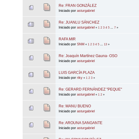
Re: FRAN GONZÁLEZ
Iniciado por
asturgabriel
Re: JUANLU SÁNCHEZ
Iniciado por
asturgabriel
«
1
2
3
4
5
...
7
»
RAFA MIR
Iniciado por
SNM
«
1
2
3
4
5
...
13
»
Re: Joaquín Martínez Gauna- OSO
Iniciado por
asturgabriel
LUIS GARCÍA PLAZA
Iniciado por
riky
«
1
2
3
»
Re: GERARD FERNÁNDEZ "PEQUE"
Iniciado por
asturgabriel
«
1
2
»
Re: MANU BUENO
Iniciado por
asturgabriel
Re: AROUNA SANGANTE
Iniciado por
asturgabriel