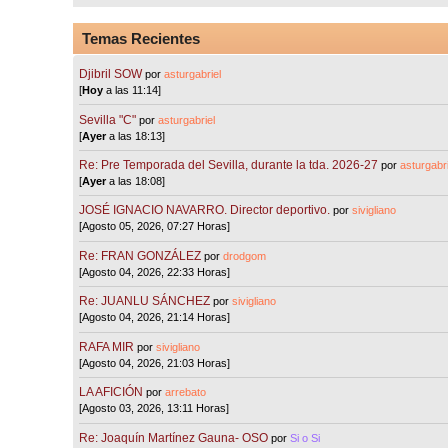
Temas Recientes
Djibril SOW
por
asturgabriel
[
Hoy
a las 11:14]
Sevilla "C"
por
asturgabriel
[
Ayer
a las 18:13]
Re: Pre Temporada del Sevilla, durante la tda. 2026-27
por
asturgabri
[
Ayer
a las 18:08]
JOSÉ IGNACIO NAVARRO. Director deportivo.
por
sivigliano
[Agosto 05, 2026, 07:27 Horas]
Re: FRAN GONZÁLEZ
por
drodgom
[Agosto 04, 2026, 22:33 Horas]
Re: JUANLU SÁNCHEZ
por
sivigliano
[Agosto 04, 2026, 21:14 Horas]
RAFA MIR
por
sivigliano
[Agosto 04, 2026, 21:03 Horas]
LA AFICIÓN
por
arrebato
[Agosto 03, 2026, 13:11 Horas]
Re: Joaquín Martínez Gauna- OSO
por
Si o Si