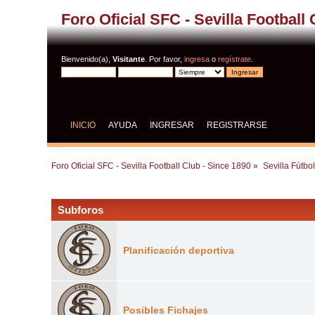
Foro Oficial SFC - Sevilla Football
Bienvenido(a),
Visitante
. Por favor,
ingresa
o
regístrate
.
INICIO
AYUDA
INGRESAR
REGISTRARSE
Foro Oficial SFC - Sevilla Football Club - Since 1890
»
Sevilla Fútbo
Subforos
Planificación deportiva
Posibles Fichajes