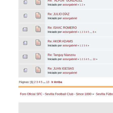
Re: "ALFON" GONZÁLEZ
Iniciado por
asturgabriel
«
1
2
»
Re: JULIO DÍAZ
Iniciado por
asturgabriel
Re: ISAAC ROMERO
Iniciado por
asturgabriel
«
1
2
3
4
5
...
8
»
Re: AKOR ADAMS
Iniciado por
asturgabriel
«
1
2
3
4
»
Re: Tanguy Nianzou
Iniciado por
asturgabriel
«
1
2
3
4
5
...
10
»
Re: JUAN IGESIAS
Iniciado por
asturgabriel
Páginas: [
1
]
2
3
4
5
...
13
Ir Arriba
Foro Oficial SFC - Sevilla Football Club - Since 1890
»
Sevilla Fútb