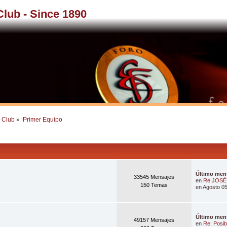
 Club - Since 1890
l Club
»
Primer Equipo
Último men
33545 Mensajes
en
Re:JOSÉ
150 Temas
en Agosto 05
Último men
49157 Mensajes
en
Re: Posibl