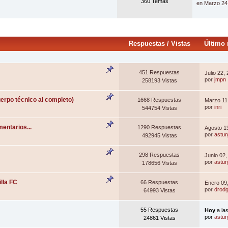
360 Temas
en Marzo 24
Respuestas
/
Vistas
Último
451 Respuestas
Julio 22,
por
jmpn
258193 Vistas
erpo técnico al completo)
1668 Respuestas
Marzo 11
por
inri
544754 Vistas
ntarios...
1290 Respuestas
Agosto 1
por
astur
492945 Vistas
298 Respuestas
Junio 02,
por
astur
178656 Vistas
lla FC
66 Respuestas
Enero 09
por
drod
64993 Vistas
55 Respuestas
Hoy
a la
por
astur
24861 Vistas