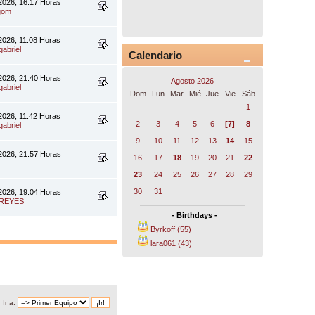
 2026, 16:17 Horas
gom
 2026, 11:08 Horas
gabriel
Calendario
 2026, 21:40 Horas
Agosto 2026
gabriel
Dom
Lun
Mar
Mié
Jue
Vie
Sáb
1
 2026, 11:42 Horas
2
3
4
5
6
[7]
8
gabriel
9
10
11
12
13
14
15
 2026, 21:57 Horas
16
17
18
19
20
21
22
23
24
25
26
27
28
29
30
31
 2026, 19:04 Horas
_REYES
- Birthdays -
Byrkoff (55)
lara061 (43)
Ir a: