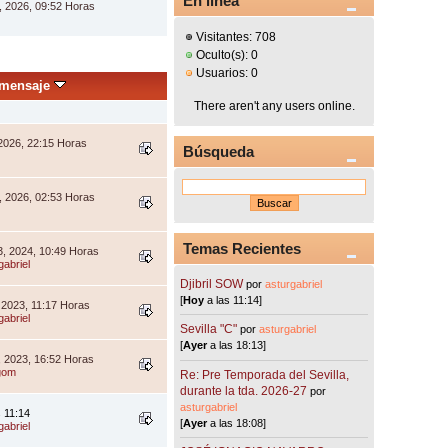
En línea
, 2026, 09:52 Horas
Visitantes: 708
Oculto(s): 0
Usuarios: 0
 mensaje
There aren't any users online.
 2026, 22:15 Horas
Búsqueda
, 2026, 02:53 Horas
Temas Recientes
3, 2024, 10:49 Horas
gabriel
Djibril SOW
por
asturgabriel
[
Hoy
a las 11:14]
 2023, 11:17 Horas
gabriel
Sevilla "C"
por
asturgabriel
[
Ayer
a las 18:13]
, 2023, 16:52 Horas
gom
Re: Pre Temporada del Sevilla,
durante la tda. 2026-27
por
asturgabriel
s 11:14
[
Ayer
a las 18:08]
gabriel