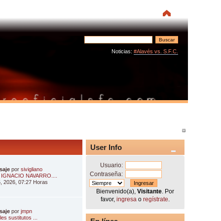
Noticias:
#Alavés vs. S.F.C.
User Info
Usuario:
saje
por
sivigliano
Contraseña:
 IGNACIO NAVARRO....
, 2026, 07:27 Horas
Bienvenido(a),
Visitante
. Por
favor,
ingresa
o
regístrate
.
saje
por
jmpn
es sustitutos ...