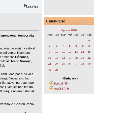
En línea
Calendario
Agosto 2026
Dom
Lun
Mar
Mié
Jue
Vie
Sáb
decimonovena! temporada
1
2
3
4
5
6
[7]
8
campaña pasada) ha sido el
9
10
11
12
13
14
15
del primer filial) han
os defensas
Liébanas,
16
17
18
19
20
21
22
ro Díaz, Mario Naranjo,
23
24
25
26
27
28
29
ial.
30
31
asiduidad por el Sevilla
y Sergio Veces solo han
- Birthdays -
es llamativo, pero aunque
Byrkoff (55)
cos juveniles han tenido
lara061 (43)
10 porque no era habitual
verano lo hicieron Pablo