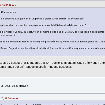
5, 10:45 Horas
la C hasta ahora.
 en el Girona que jugó en el Logroñés B (Tercera Federación) el año pasado.
su primer año como sénior, tras jugar en el juvenil del Sabadell y debutar con el B.
 del Atlético Central, que estuvo en el mismo grupo que el Sevilla C pero no llegó a enfrentarse
 anteriormente.
sube del Divisón de Honor, pero imagino que serán más juveniles los que formen parte del C la 
oméo Faget-Antonetti (del juvenil del Ajaccio) tendrá ficha del C, aunque está haciendo la pret
Equipo y después los jugadores del SAT. que lo compongan. Cada año vienen uno o
ante anda por allí. Aunque después, ninguno despunta.
o 28, 2025, 18:25 Horas »
2025, 11:08 Horas