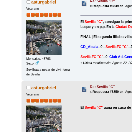
Re: Sevilla "C"
asturgabriel
«
Respuesta #3849 en:
Agos
Veterano
El
Sevilla "C"
, consigue la pri
Luque y en p.p. En la
Ciudad De
FINAL | El segundo filial sevill
CD_Alcala
- 0 -
SevillaFC "C"
- 
SevillaFC "C"
- 0
Club Atl. Cent
Mensajes: 45763
«
Última modificación: Agosto 22, 20
Sexo:
Sevillista a pesar de vivir fuera
de Sevilla
Re: Sevilla "C"
asturgabriel
«
Respuesta #3850 en:
Agos
Veterano
El
Sevilla "C"
gana en casa de