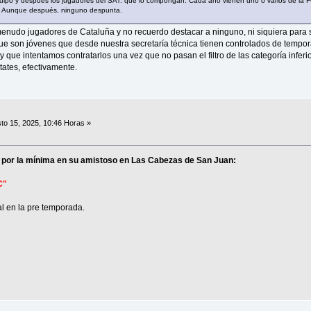
uipo y después los jugadores del SAT. que lo compongan. Cada año vienen uno o varios de la F
í. Aunque después, ninguno despunta.
enudo jugadores de Cataluña y no recuerdo destacar a ninguno, ni siquiera para
 que son jóvenes que desde nuestra secretaría técnica tienen controlados de tempo
 que intentamos contratarlos una vez que no pasan el filtro de las categoría inferi
ates, efectivamente.
to 15, 2025, 10:46 Horas »
ana por la mínima en su amistoso en Las Cabezas de San Juan:
C"
al en la pre temporada.