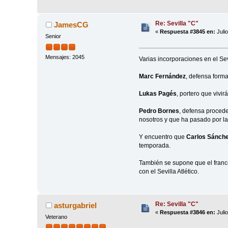
Re: Sevilla "C"
JamesCG
«
Respuesta #3845 en:
Juli
Senior
Mensajes: 2045
Varias incorporaciones en el Sev
Marc Fernández
, defensa form
Lukas Pagés
, portero que vivir
Pedro Bornes
, defensa procede
nosotros y que ha pasado por la
Y encuentro que
Carlos Sánch
temporada.
También se supone que el francé
con el Sevilla Atlético.
Re: Sevilla "C"
asturgabriel
«
Respuesta #3846 en:
Julio
Veterano