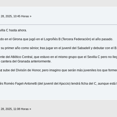
o 28, 2025, 10:45 Horas »
illa C hasta ahora.
ado en el Girona que jugó en el Logroñés B (Tercera Federación) el año pasado.
á su primer año como sénior, tras jugar en el juvenil del Sabadell y debutar con el B
nte del Atlético Central, que estuvo en el mismo grupo que el Sevilla C pero no lle
 cantera del Granada anteriormente.
ez
sube del Divisón de Honor, pero imagino que serán más juveniles los que formen
s Roméo Faget-Antonetti (del juvenil del Ajaccio) tendrá ficha del C, aunque est
 28, 2025, 11:08 Horas »