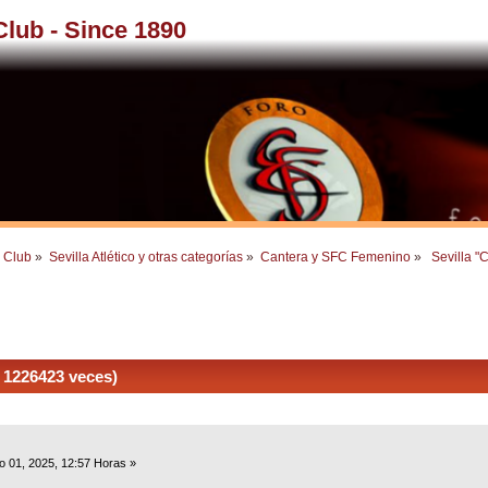
 Club - Since 1890
l Club
»
Sevilla Atlético y otras categorías
»
Cantera y SFC Femenino
»
 Sevilla "C
 1226423 veces)
 01, 2025, 12:57 Horas »