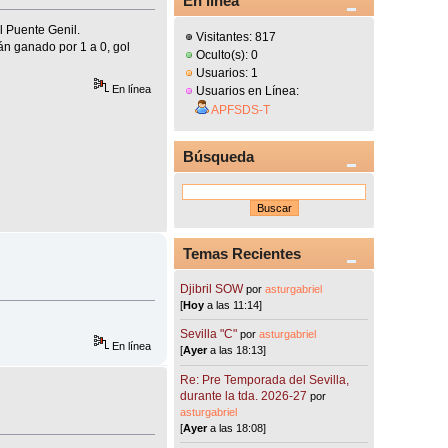
En línea
l Puente Genil.
Visitantes: 817
án ganado por 1 a 0, gol
Oculto(s): 0
Usuarios: 1
En línea
Usuarios en Línea:
APFSDS-T
Búsqueda
Temas Recientes
Djibril SOW
por
asturgabriel
[
Hoy
a las 11:14]
Sevilla "C"
por
asturgabriel
En línea
[
Ayer
a las 18:13]
Re: Pre Temporada del Sevilla,
durante la tda. 2026-27
por
asturgabriel
[
Ayer
a las 18:08]