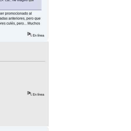
CF. Cat., me imagino que
 ser promocionado al
radas anteriores, pero que
ores culés, pero... Muchos
En línea
En línea