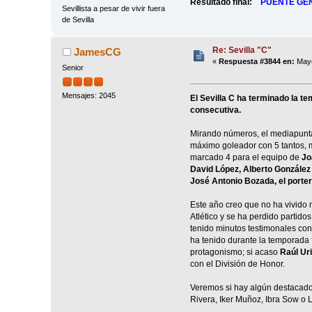
Resultado final:
PUENTE GEN
Sevillista a pesar de vivir fuera
de Sevilla
Re: Sevilla "C"
JamesCG
«
Respuesta #3844 en:
Mayo
Senior
Mensajes: 2045
El Sevilla C ha terminado la 
consecutiva.
Mirando números, el mediapun
máximo goleador con 5 tantos, 
marcado 4 para el equipo de
Joa
David López, Alberto González
José Antonio Bozada, el porte
Este año creo que no ha vivido
Atlético y se ha perdido partido
tenido minutos testimonales con 
ha tenido durante la temporada f
protagonismo; si acaso
Raúl Ur
con el División de Honor.
Veremos si hay algún destacado 
Rivera, Iker Muñoz, Ibra Sow o 