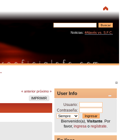
Noticias:
#Alavés vs. S.F.C.
"  
« anterior
próximo »
User Info
IMPRIMIR
Usuario:
Contraseña:
Bienvenido(a),
Visitante
. Por
favor,
ingresa
o
regístrate
.