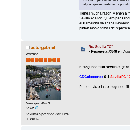
Está todo pendiente del Primer Eq
algún representante anda por all
Tienes mucha razón, vienen a m
Sevilla Atlético. Quiero pensar
el Barcelona se acaba llevando y
pintan más a temas de represent
Re: Sevilla "C"
asturgabriel
«
Respuesta #3848 en:
Agos
Veterano
El segundo filial sevillista g
CDCabecense
0-1
SevillaFC "
Primera victoria del segundo fili
Mensajes: 45763
Sexo:
Sevillista a pesar de vivir fuera
de Sevilla