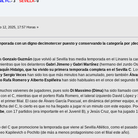
IL FC.
- 3
SEVILLA
- 0
 12, 2025, 17:57 Horas »
temporada con un digno decimotercer puesto y conservando la categoría por ¡
ta
Gonzalo Guzmán
(que volvió al Sevilla tras media temporada en el Linares la 
mientras que los delanteros
Gabri Jimeno
y
Gabri Martínez
(hermano del zurdo Oso 
quín Hidalgo, que ha vivido su primera temporada completa en el Sevilla C
. L
 y Sergio Veces
han sido los que más minutos han acumulado, pero también
Álva
ro Rafa Romero y Alberto Espiñeira
han sido habituales en el once del segundo fil
 muchos vaivenes de jugadores, pues solo
Di Massimo (Dima)
ha sido llamado con 
s con el C, mientras que el portero Rafa Romero, el lateral izquierdo David López 
el primer filial. El caso de Álvaro García Pascual, en dinámica del primer equipo, 
icha del C, lo cierto es que no ha llegado a jugar ni un minuto con este equipo. Po
ibe
, con 17 partidos (era importante en el Juvenil B), y Jesús Cruz, que ha jugado 
del C que promocione la temporada que viene al Sevilla Atlético, como el pasado 
Leo Kapilevich o Pochito (de más a menos protagonismo con el filial este año).