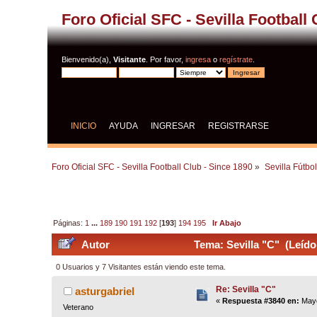
Foro Oficial SFC - Sevilla Football
Bienvenido(a),
Visitante
. Por favor,
ingresa
o
regístrate
.
INICIO
AYUDA
INGRESAR
REGISTRARSE
Foro Oficial SFC - Sevilla Football Club - Since 1890
»
Sevilla Fútbo
Páginas:
1
...
189
190
191
192
[
193
]
194
195
Ir Abajo
Autor
Tema: Sevilla "C" (Leído
0 Usuarios y 7 Visitantes están viendo este tema.
Re: Sevilla "C"
asturgabriel
«
Respuesta #3840 en:
Mayo
Veterano