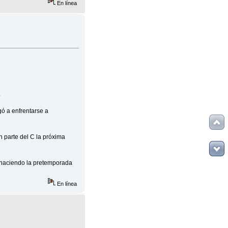
En línea
.
gó a enfrentarse a
 parte del C la próxima
á haciendo la pretemporada
En línea