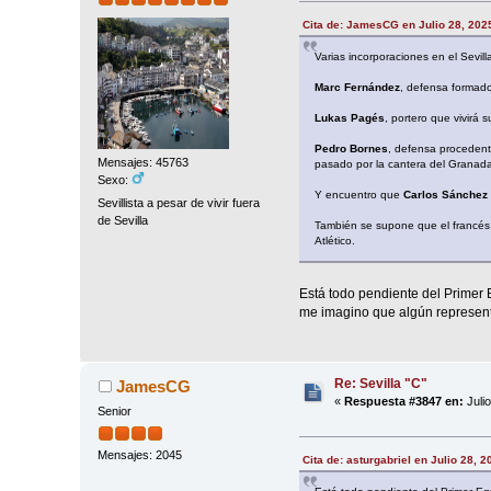
Cita de: JamesCG en Julio 28, 202
Varias incorporaciones en el Sevil
Marc Fernández
, defensa formado
Lukas Pagés
, portero que vivirá 
Pedro Bornes
, defensa procedente
Mensajes: 45763
pasado por la cantera del Granada
Sexo:
Y encuentro que
Carlos Sánchez
Sevillista a pesar de vivir fuera
de Sevilla
También se supone que el francés R
Atlético.
Está todo pendiente del Primer 
me imagino que algún represent
Re: Sevilla "C"
JamesCG
«
Respuesta #3847 en:
Juli
Senior
Mensajes: 2045
Cita de: asturgabriel en Julio 28, 