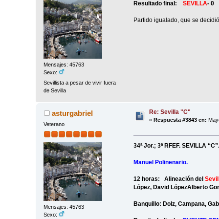
Resultado final:
SEVILLA
- 
Partido igualado, que se decidi
Mensajes: 45763
Sexo:
Sevillista a pesar de vivir fuera
de Sevilla
Re: Sevilla "C"
asturgabriel
«
Respuesta #3843 en:
Mayo
Veterano
34ª Jor.; 3ª RFEF. SEVILLA “C
Manuel Polinenario.
12 horas: Alineación del
Sevil
López, David LópezAlberto Gon
Banquillo: Dolz, Campana, Gabr
Mensajes: 45763
Sexo: