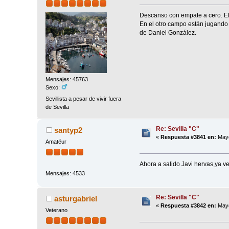
Descanso con empate a cero. El
En el otro campo están jugando 
de Daniel González.
Mensajes: 45763
Sexo:
Sevillista a pesar de vivir fuera
de Sevilla
Re: Sevilla "C"
santyp2
«
Respuesta #3841 en:
Mayo
Amatéur
Ahora a salido Javi hervas,ya v
Mensajes: 4533
Re: Sevilla "C"
asturgabriel
«
Respuesta #3842 en:
Mayo
Veterano