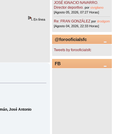
JOSÉ IGNACIO NAVARRO.
Director deportivo.
por
sivigliano
[Agosto 05, 2026, 07:27 Horas]
En línea
Re: FRAN GONZÁLEZ
por
drodgom
[Agosto 04, 2026, 22:33 Horas]
@forooficialsfc
Tweets by forooficialsfc
FB
uzmán, José Antonio