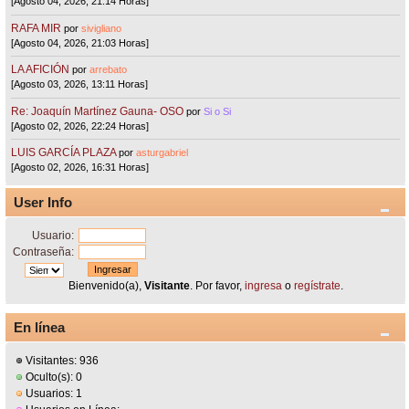
[Agosto 04, 2026, 21:14 Horas]
RAFA MIR
por
sivigliano
[Agosto 04, 2026, 21:03 Horas]
LA AFICIÓN
por
arrebato
[Agosto 03, 2026, 13:11 Horas]
Re: Joaquín Martínez Gauna- OSO
por
Si o Si
[Agosto 02, 2026, 22:24 Horas]
LUIS GARCÍA PLAZA
por
asturgabriel
[Agosto 02, 2026, 16:31 Horas]
User Info
Usuario:
Contraseña:
Bienvenido(a),
Visitante
. Por favor,
ingresa
o
regístrate
.
En línea
Visitantes: 936
Oculto(s): 0
Usuarios: 1