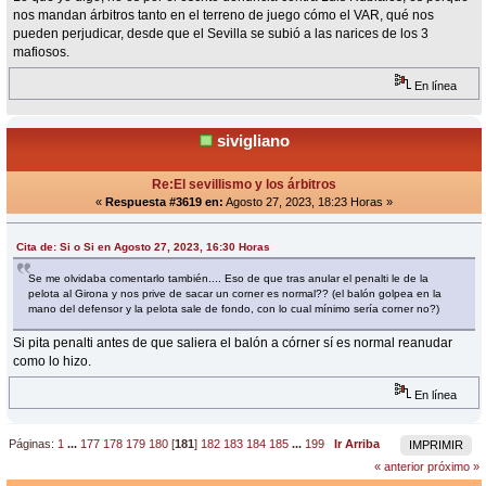
nos mandan árbitros tanto en el terreno de juego cómo el VAR, qué nos
pueden perjudicar, desde que el Sevilla se subió a las narices de los 3
mafiosos.
En línea
sivigliano
Re:El sevillismo y los árbitros
«
Respuesta #3619 en:
Agosto 27, 2023, 18:23 Horas »
Cita de: Si o Si en Agosto 27, 2023, 16:30 Horas
Se me olvidaba comentarlo también.... Eso de que tras anular el penalti le de la
pelota al Girona y nos prive de sacar un corner es normal?? (el balón golpea en la
mano del defensor y la pelota sale de fondo, con lo cual mínimo sería corner no?)
Si pita penalti antes de que saliera el balón a córner sí es normal reanudar
como lo hizo.
En línea
Páginas:
1
...
177
178
179
180
[
181
]
182
183
184
185
...
199
Ir Arriba
IMPRIMIR
« anterior
próximo »