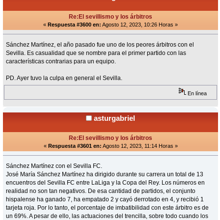
Re:El sevillismo y los árbitros
«
Respuesta #3600 en:
Agosto 12, 2023, 10:26 Horas »
Sánchez Martínez, el año pasado fue uno de los peores árbitros con el
Sevilla. Es casualidad que se nombre para el primer partido con las
características contrarias para un equipo.
PD. Ayer tuvo la culpa en general el Sevilla.
En línea
asturgabriel
Re:El sevillismo y los árbitros
«
Respuesta #3601 en:
Agosto 12, 2023, 11:14 Horas »
Sánchez Martínez con el Sevilla FC.
José María Sánchez Martínez ha dirigido durante su carrera un total de 13
encuentros del Sevilla FC entre LaLiga y la Copa del Rey. Los números en
realidad no son tan negativos. De esa cantidad de partidos, el conjunto
hispalense ha ganado 7, ha empatado 2 y cayó derrotado en 4, y recibió 1
tarjeta roja. Por lo tanto, el porcentaje de imbatibilidad con este árbitro es de
un 69%. A pesar de ello, las actuaciones del trencilla, sobre todo cuando los