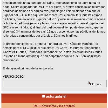
absolutamente nada para que se caiga, apenas un forcejeo, pero nada de
nada. Se tira el jugador del VCF. Y, por cierto, el árbitro consintió las reiteradas
pérdidas de tiempo del equipo rival, que fingían estar lesionado sin que el
jugador del SFC ni tan siquiera los rozara. Por ejemplo, la supuesta entrada
de Acuña, que no toca al jugador del VCF y éste se se revuelve como si Acuña
le hubiera dado una patada y la acción es tarjeta amarilla para el jugador del
SFC, sin ser ni falta. Y, al final del partido, en el tiempo de descuento, apenas
si se jugó 3-4 minutos de los casi 12 que descontó, por las pérdidas de tiempo
reiteradas y consentidas por el árbitro, Sánchez Martínez.
El árbitro (por llamarlo de alguna manera) de ayer, Sánchez Martínez, es
nefasto para el SFC, al igual que otros: Del Cerro, De Burgos Bengoechea,
González Fuertes, Hernández Hernández. Ahí están las estadísticas y todos
los robos a mano armada que han perpetrado contra el SFC en las últimas
temporadas.
El de ayer, el primero de la temporada.
VERGONZOSO.
En línea
asturgabriel
Re:El sevillismo y los árbitros