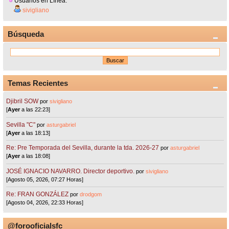
Usuarios en Línea:
sivigliano
Búsqueda
Temas Recientes
Djibril SOW
por
sivigliano
[
Ayer
a las 22:23]
Sevilla "C"
por
asturgabriel
[
Ayer
a las 18:13]
Re: Pre Temporada del Sevilla, durante la tda. 2026-27
por
asturgabriel
[
Ayer
a las 18:08]
JOSÉ IGNACIO NAVARRO. Director deportivo.
por
sivigliano
[Agosto 05, 2026, 07:27 Horas]
Re: FRAN GONZÁLEZ
por
drodgom
[Agosto 04, 2026, 22:33 Horas]
@forooficialsfc