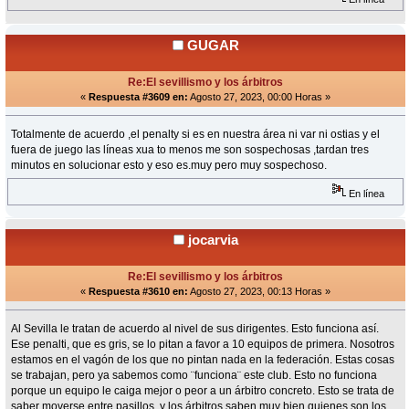
GUGAR
Re:El sevillismo y los árbitros
«
Respuesta #3609 en:
Agosto 27, 2023, 00:00 Horas »
Totalmente de acuerdo ,el penalty si es en nuestra área ni var ni ostias y el
fuera de juego las líneas xua to menos me son sospechosas ,tardan tres
minutos en solucionar esto y eso es.muy pero muy sospechoso.
En línea
jocarvia
Re:El sevillismo y los árbitros
«
Respuesta #3610 en:
Agosto 27, 2023, 00:13 Horas »
Al Sevilla le tratan de acuerdo al nivel de sus dirigentes. Esto funciona así.
Ese penalti, que es gris, se lo pitan a favor a 10 equipos de primera. Nosotros
estamos en el vagón de los que no pintan nada en la federación. Estas cosas
se trabajan, pero ya sabemos como ¨funciona¨ este club. Esto no funciona
porque un equipo le caiga mejor o peor a un árbitro concreto. Esto se trata de
saber moverse entre pasillos, y los árbitros saben muy bien quienes son los