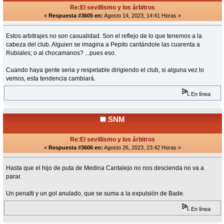
Re:El sevillismo y los árbitros
«
Respuesta #3605 en:
Agosto 14, 2023, 14:41 Horas »
Estos arbitrajes no son casualidad. Son el reflejo de lo que tenemos a la
cabeza del club. Alguien se imagina a Pepito cantándole las cuarenta a
Rubiales; o al chocamanos? ...pues eso.
Cuando haya gente seria y respetable dirigiendo el club, si alguna vez lo
vemos, esta tendencia cambiará.
En línea
SNM
Re:El sevillismo y los árbitros
«
Respuesta #3606 en:
Agosto 26, 2023, 23:42 Horas »
Hasta que el hijo de puta de Medina Cantalejo no nos descienda no va a
parar.
Un penalti y un gol anulado, que se suma a la expulsión de Bade.
En línea