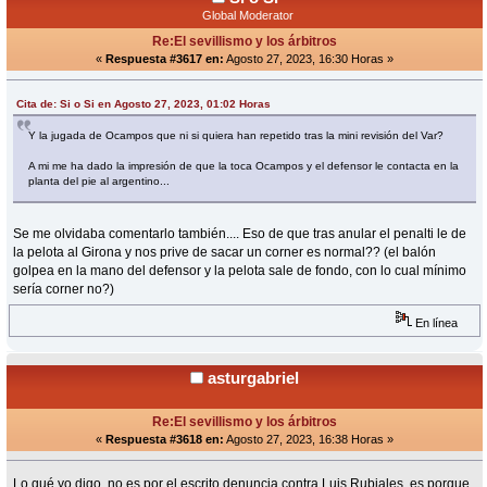
Global Moderator
Re:El sevillismo y los árbitros
«
Respuesta #3617 en:
Agosto 27, 2023, 16:30 Horas »
Cita de: Si o Si en Agosto 27, 2023, 01:02 Horas
Y la jugada de Ocampos que ni si quiera han repetido tras la mini revisión del Var?
A mi me ha dado la impresión de que la toca Ocampos y el defensor le contacta en la
planta del pie al argentino...
Se me olvidaba comentarlo también.... Eso de que tras anular el penalti le de
la pelota al Girona y nos prive de sacar un corner es normal?? (el balón
golpea en la mano del defensor y la pelota sale de fondo, con lo cual mínimo
sería corner no?)
En línea
asturgabriel
Re:El sevillismo y los árbitros
«
Respuesta #3618 en:
Agosto 27, 2023, 16:38 Horas »
Lo qué yo digo, no es por el escrito denuncia contra Luis Rubiales, es porque