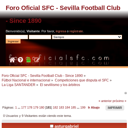
Foro Oficial SFC - Sevilla Football Club
- Since 1890
Bienvenido(a),
Visitante
. Por favor,
ingresa
o
regístrate
.
Foro Oficial SFC - Sevilla Football Club - Since 1890
»
Fútbol Nacional e internacional
»
Competiciones que disputa el SFC
»
La Liga SANTANDER
»
El sevillismo y los árbitros
« anterior
próximo »
Páginas:
1
...
177
178
179
180
[
181
]
182
183
184
185
...
199
Ir Abajo
IMPRIMIR
0 Usuarios y 9 Visitantes están viendo este tema.
asturgabriel