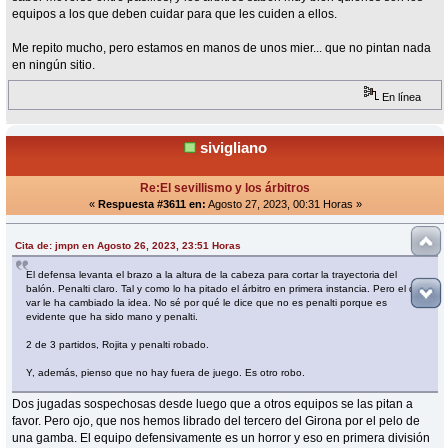
equipos a los que deben cuidar para que les cuiden a ellos.
Me repito mucho, pero estamos en manos de unos mier... que no pintan nada
en ningún sitio.
En línea
sivigliano
Re:El sevillismo y los árbitros
«
Respuesta #3611 en:
Agosto 27, 2023, 00:31 Horas »
Cita de: jmpn en Agosto 26, 2023, 23:51 Horas
El defensa levanta el brazo a la altura de la cabeza para cortar la trayectoria del
balón. Penalti claro. Tal y como lo ha pitado el árbitro en primera instancia. Pero el del
var le ha cambiado la idea. No sé por qué le dice que no es penalti porque es
evidente que ha sido mano y penalti.
2 de 3 partidos, Rojita y penalti robado.
Y, además, pienso que no hay fuera de juego. Es otro robo.
Dos jugadas sospechosas desde luego que a otros equipos se las pitan a
favor. Pero ojo, que nos hemos librado del tercero del Girona por el pelo de
una gamba. El equipo defensivamente es un horror y eso en primera división