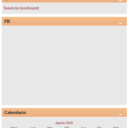
Tweets by forooficialsfc
FB
Calendario
Agosto 2026
Dom
Lun
Mar
Mié
Jue
Vie
Sáb