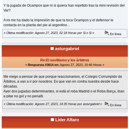
Y la jugada de Ocampos que ni si quiera han repetido tras la mini revisión del
Var?
A mi me ha dado la impresión de que la toca Ocampos y el defensor le
contacta en la planta del pie al argentino...
«
Última modificación: Agosto 27, 2023, 02:18 Horas por Si o Si
»
En línea
asturgabriel
Re:El sevillismo y los árbitros
«
Respuesta #3614 en:
Agosto 27, 2023, 10:46 Horas »
Me niego a pensar de que porque reaccionamos, el Colegio Corrumpido de
Árbitros, a van a ir por nosotros. Es que van en contra nuestra desde hace
décadas.
Ayer dos jugadas determinantes, si está el roba Madrid o el Roba Barça, iban
a pitar no gol y no penalti.
«
Última modificación: Agosto 27, 2023, 14:35 Horas por asturgabriel
»
En línea
Líder Alfaro