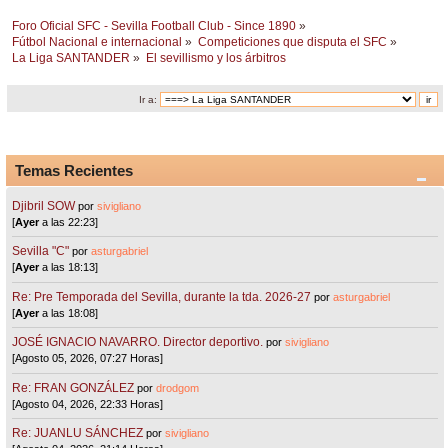
Foro Oficial SFC - Sevilla Football Club - Since 1890
»
Fútbol Nacional e internacional
»
Competiciones que disputa el SFC
»
La Liga SANTANDER
»
El sevillismo y los árbitros
Ir a:
Temas Recientes
Djibril SOW
por
sivigliano
[
Ayer
a las 22:23]
Sevilla "C"
por
asturgabriel
[
Ayer
a las 18:13]
Re: Pre Temporada del Sevilla, durante la tda. 2026-27
por
asturgabriel
[
Ayer
a las 18:08]
JOSÉ IGNACIO NAVARRO. Director deportivo.
por
sivigliano
[Agosto 05, 2026, 07:27 Horas]
Re: FRAN GONZÁLEZ
por
drodgom
[Agosto 04, 2026, 22:33 Horas]
Re: JUANLU SÁNCHEZ
por
sivigliano