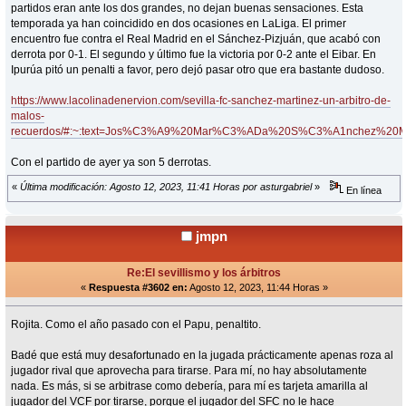
partidos eran ante los dos grandes, no dejan buenas sensaciones. Esta
temporada ya han coincidido en dos ocasiones en LaLiga. El primer
encuentro fue contra el Real Madrid en el Sánchez-Pizjuán, que acabó con
derrota por 0-1. El segundo y último fue la victoria por 0-2 ante el Eibar. En
Ipurúa pitó un penalti a favor, pero dejó pasar otro que era bastante dudoso.
https://www.lacolinadenervion.com/sevilla-fc-sanchez-martinez-un-arbitro-de-
malos-
recuerdos/#:~:text=Jos%C3%A9%20Mar%C3%ADa%20S%C3%A1nchez%20Ma
Con el partido de ayer ya son 5 derrotas.
«
Última modificación: Agosto 12, 2023, 11:41 Horas por asturgabriel
»
En línea
jmpn
Re:El sevillismo y los árbitros
«
Respuesta #3602 en:
Agosto 12, 2023, 11:44 Horas »
Rojita. Como el año pasado con el Papu, penaltito.
Badé que está muy desafortunado en la jugada prácticamente apenas roza al
jugador rival que aprovecha para tirarse. Para mí, no hay absolutamente
nada. Es más, si se arbitrase como debería, para mí es tarjeta amarilla al
jugador del VCF por tirarse, porque el jugador del SFC no le hace