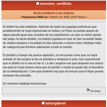
anonimo_sevillista
Re:El sevillismo y los árbitros
«
Respuesta #3562 en:
Febrero 19, 2023, 20:07 Horas »
El árbitro ha sido malísimo. Además de todas las jugadas polémicas que
posiblemente se haya equivocado en todas y el Rayo se puede quejar de
algun penalti igual que nosotros de las expulsiones, es que su visión global
del juego no tenía sentido, ha habido jugadas en que se han sucedido faltas
de ambos equipos y ha pitado la más absurda o menos clara. Arbitraje malo
de categoría que termina cabreando a todo el mundo.
El pisotón a Gueye me parece agresión, no me puedo creer que no haya
entrado el Var porque le da un pelotazo y después lo pisa. Aun suponiendo
que el árbitro no lo vea el Var sí. La del Laugene ese que después nos marca
me parece hasta menos clara que el pisotón o hasta le puedo dar el beneficio
de la interpretación. Creo que también hay que reconocer que el Rayo puede
reclamar dos penaltis.
En resumen arbitraje bochornoso.
En línea
asturgabriel