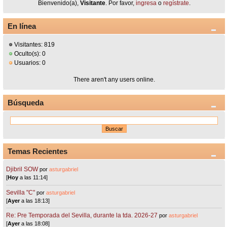
Bienvenido(a),
Visitante
. Por favor,
ingresa
o
regístrate
.
En línea
Visitantes: 819
Oculto(s): 0
Usuarios: 0
There aren't any users online.
Búsqueda
Temas Recientes
Djibril SOW
por
asturgabriel
[
Hoy
a las 11:14]
Sevilla "C"
por
asturgabriel
[
Ayer
a las 18:13]
Re: Pre Temporada del Sevilla, durante la tda. 2026-27
por
asturgabriel
[
Ayer
a las 18:08]