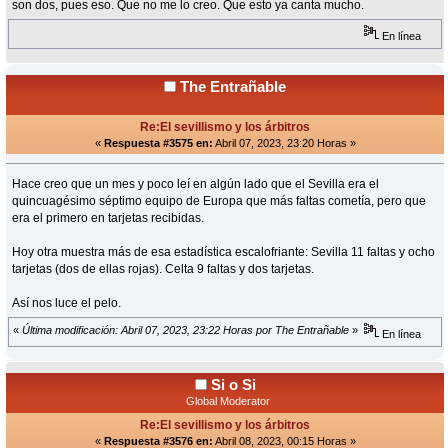
son dos, pues eso. Que no me lo creo. Que esto ya canta mucho.
En línea
The Entrañable
Re:El sevillismo y los árbitros
«
Respuesta #3575 en:
Abril 07, 2023, 23:20 Horas »
Hace creo que un mes y poco leí en algún lado que el Sevilla era el
quincuagésimo séptimo equipo de Europa que más faltas cometía, pero que
era el primero en tarjetas recibidas.
Hoy otra muestra más de esa estadística escalofriante: Sevilla 11 faltas y ocho
tarjetas (dos de ellas rojas). Celta 9 faltas y dos tarjetas.
Así nos luce el pelo.
«
Última modificación: Abril 07, 2023, 23:22 Horas por The Entrañable
»
En línea
Si o Si
Global Moderator
Re:El sevillismo y los árbitros
«
Respuesta #3576 en:
Abril 08, 2023, 00:15 Horas »