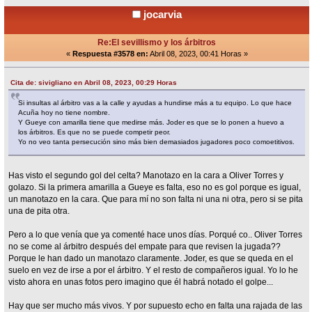
jocarvia
Re:El sevillismo y los árbitros
«
Respuesta #3578 en:
Abril 08, 2023, 00:41 Horas »
Cita de: sivigliano en Abril 08, 2023, 00:29 Horas
Si insultas al árbitro vas a la calle y ayudas a hundirse más a tu equipo. Lo que hace
Acuña hoy no tiene nombre.
Y Gueye con amarilla tiene que medirse más. Joder es que se lo ponen a huevo a
los árbitros. Es que no se puede competir peor.
Yo no veo tanta persecución sino más bien demasiados jugadores poco comoetitivos.
Has visto el segundo gol del celta? Manotazo en la cara a Oliver Torres y
golazo. Si la primera amarilla a Gueye es falta, eso no es gol porque es igual,
un manotazo en la cara. Que para mí no son falta ni una ni otra, pero si se pita
una de pita otra.
Pero a lo que venía que ya comenté hace unos días. Porqué co.. Oliver Torres
no se come al árbitro después del empate para que revisen la jugada??
Porque le han dado un manotazo claramente. Joder, es que se queda en el
suelo en vez de irse a por el árbitro. Y el resto de compañeros igual. Yo lo he
visto ahora en unas fotos pero imagino que él habrá notado el golpe...
Hay que ser mucho más vivos. Y por supuesto echo en falta una rajada de las