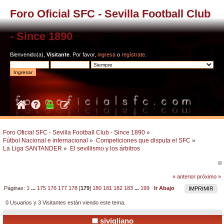
Foro Oficial SFC - Sevilla Football Club
- Since 1890
Bienvenido(a),
Visitante
. Por favor,
ingresa
o
regístrate
.
Foro Oficial SFC - Sevilla Football Club - Since 1890
»
Fútbol Nacional e internacional
»
Competiciones que disputa el SFC
»
La Liga SANTANDER
»
El sevillismo y los árbitros
« anterior
próximo »
Páginas:
1
...
175
176
177
178
[
179
]
180
181
182
183
...
199
Ir Abajo
IMPRIMIR
0 Usuarios y 3 Visitantes están viendo este tema.
sivigliano