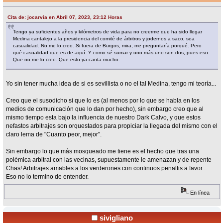
Cita de: jocarvia en Abril 07, 2023, 23:12 Horas
Tengo ya suficientes años y kilómetros de vida para no creerme que ha sido llegar
Medina cantalejo a la presidencia del comité de árbitros y jodernos a saco, sea
casualidad. No me lo creo. Si fuera de Burgos, mira, me preguntaría porqué. Pero
qué casualidad que es de aquí. Y como sé sumar y uno más uno son dos, pues eso.
Que no me lo creo. Que esto ya canta mucho.
Yo sin tener mucha idea de si es sevillista o no el tal Medina, tengo mi teoría...
Creo que el susodicho si que lo es (al menos por lo que se habla en los
medios de comunicación que lo dan por hecho), sin embargo creo que al
mismo tiempo esta bajo la influencia de nuestro Dark Calvo, y que estos
nefastos arbitrajes son orquestados para propiciar la llegada del mismo con el
claro lema de "Cuanto peor, mejor".
Sin embargo lo que más mosqueado me tiene es el hecho que tras una
polémica arbitral con las vecinas, supuestamente le amenazan y de repente
Chas! Arbitrajes amables a los verderones con continuos penaltis a favor...
Eso no lo termino de entender.
En línea
sivigliano