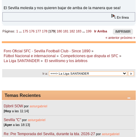
El Sevilla molesta y nos quieren bajar de arriba de la manera que sea!
En línea
Páginas:
1
...
175
176
177
178
[
179
]
180
181
182
183
...
199
Ir Arriba
IMPRIMIR
« anterior
próximo »
Foro Oficial SFC - Sevilla Football Club - Since 1890
»
Fútbol Nacional e internacional
»
Competiciones que disputa el SFC
»
La Liga SANTANDER
»
El sevillismo y los árbitros
Ir a:
Temas Recientes
Djibril SOW
por
asturgabriel
[
Hoy
a las 11:14]
Sevilla "C"
por
asturgabriel
[
Ayer
a las 18:13]
Re: Pre Temporada del Sevilla, durante la tda. 2026-27
por
asturgabriel