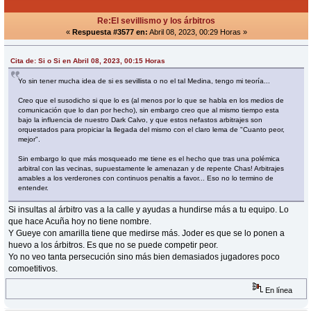
Re:El sevillismo y los árbitros
«
Respuesta #3577 en:
Abril 08, 2023, 00:29 Horas »
Cita de: Si o Si en Abril 08, 2023, 00:15 Horas
Yo sin tener mucha idea de si es sevillista o no el tal Medina, tengo mi teoría...
Creo que el susodicho si que lo es (al menos por lo que se habla en los medios de
comunicación que lo dan por hecho), sin embargo creo que al mismo tiempo esta
bajo la influencia de nuestro Dark Calvo, y que estos nefastos arbitrajes son
orquestados para propiciar la llegada del mismo con el claro lema de "Cuanto peor,
mejor".
Sin embargo lo que más mosqueado me tiene es el hecho que tras una polémica
arbitral con las vecinas, supuestamente le amenazan y de repente Chas! Arbitrajes
amables a los verderones con continuos penaltis a favor... Eso no lo termino de
entender.
Si insultas al árbitro vas a la calle y ayudas a hundirse más a tu equipo. Lo
que hace Acuña hoy no tiene nombre.
Y Gueye con amarilla tiene que medirse más. Joder es que se lo ponen a
huevo a los árbitros. Es que no se puede competir peor.
Yo no veo tanta persecución sino más bien demasiados jugadores poco
comoetitivos.
En línea