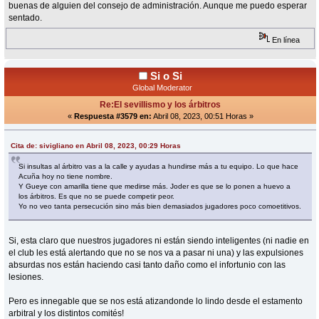
buenas de alguien del consejo de administración. Aunque me puedo esperar
sentado.
En línea
Si o Si
Global Moderator
Re:El sevillismo y los árbitros
«
Respuesta #3579 en:
Abril 08, 2023, 00:51 Horas »
Cita de: sivigliano en Abril 08, 2023, 00:29 Horas
Si insultas al árbitro vas a la calle y ayudas a hundirse más a tu equipo. Lo que hace
Acuña hoy no tiene nombre.
Y Gueye con amarilla tiene que medirse más. Joder es que se lo ponen a huevo a
los árbitros. Es que no se puede competir peor.
Yo no veo tanta persecución sino más bien demasiados jugadores poco comoetitivos.
Si, esta claro que nuestros jugadores ni están siendo inteligentes (ni nadie en
el club les está alertando que no se nos va a pasar ni una) y las expulsiones
absurdas nos están haciendo casi tanto daño como el infortunio con las
lesiones.
Pero es innegable que se nos está atizandonde lo lindo desde el estamento
arbitral y los distintos comités!