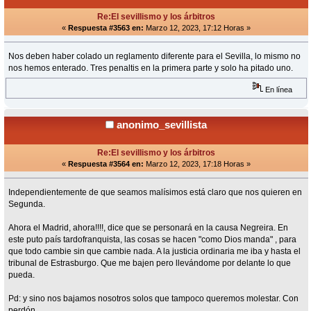
Re:El sevillismo y los árbitros
«
Respuesta #3563 en:
Marzo 12, 2023, 17:12 Horas »
Nos deben haber colado un reglamento diferente para el Sevilla, lo mismo no
nos hemos enterado. Tres penaltis en la primera parte y solo ha pitado uno.
En línea
anonimo_sevillista
Re:El sevillismo y los árbitros
«
Respuesta #3564 en:
Marzo 12, 2023, 17:18 Horas »
Independientemente de que seamos malísimos está claro que nos quieren en
Segunda.
Ahora el Madrid, ahora!!!!, dice que se personará en la causa Negreira. En
este puto país tardofranquista, las cosas se hacen "como Dios manda" , para
que todo cambie sin que cambie nada. A la justicia ordinaria me iba y hasta el
tribunal de Estrasburgo. Que me bajen pero llevándome por delante lo que
pueda.
Pd: y sino nos bajamos nosotros solos que tampoco queremos molestar. Con
perdón.