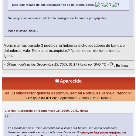
Esto que resalto de sus declaraciones es de aurora boreal
Se ve que se impone en el club la consigna de tomarnos por gilipollas.
Pues la llevan clara...
Monchi te has pasado 3 pueblos, si hubieras dicho jugadores de banda o
delanteros, vale. Pero centrocampistas? No se, no se, doctores tiene la
Iglesia.....
«
Última modificación: Septiembre 15, 2009, 01:17 Horas por SVQ FC
»
En línea
Aparecido
Re: El subdirector general Deportivo, Ramón Rodríguez Verdejo, "Monchi"
«
Respuesta #11 en:
Septiembre 15, 2009, 01:17 Horas »
Cita de: kuerborojo en Septiembre 15, 2009, 00:51 Horas
Los mediocentros: "Son comentarios a veces sin bases, son como corrientes...
Tenemos seis mediocentros, cada uno de un perfil,
creo que hay pocos equipos, no