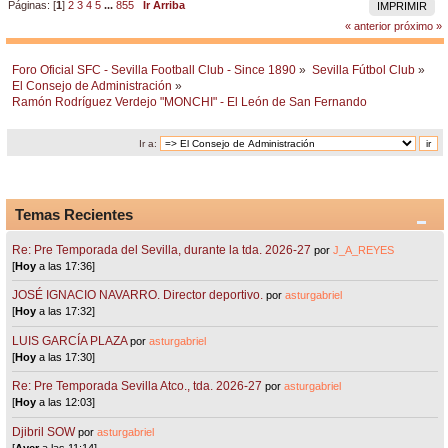
Páginas: [
1
]
2
3
4
5
...
855
Ir Arriba
IMPRIMIR
« anterior
próximo »
Foro Oficial SFC - Sevilla Football Club - Since 1890
»
Sevilla Fútbol Club
»
El Consejo de Administración
»
Ramón Rodríguez Verdejo "MONCHI" - El León de San Fernando
Ir a:
Temas Recientes
Re: Pre Temporada del Sevilla, durante la tda. 2026-27
por
J_A_REYES
[
Hoy
a las 17:36]
JOSÉ IGNACIO NAVARRO. Director deportivo.
por
asturgabriel
[
Hoy
a las 17:32]
LUIS GARCÍA PLAZA
por
asturgabriel
[
Hoy
a las 17:30]
Re: Pre Temporada Sevilla Atco., tda. 2026-27
por
asturgabriel
[
Hoy
a las 12:03]
Djibril SOW
por
asturgabriel
[
Ayer
a las 11:14]