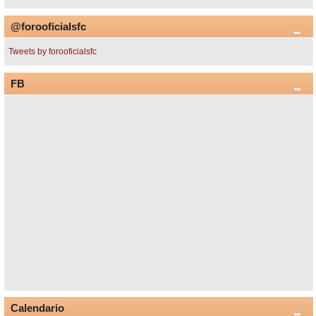
@forooficialsfc
Tweets by forooficialsfc
FB
Calendario