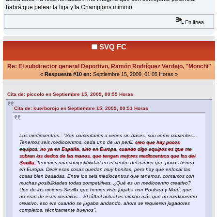
habrá que pelear la liga y la Champions mínimo.
En línea
SVQ FC
Re: El subdirector general Deportivo, Ramón Rodríguez Verdejo, "Monchi"
«
Respuesta #10 en:
Septiembre 15, 2009, 01:05 Horas »
Cita de: piccolo en Septiembre 15, 2009, 00:55 Horas
Cita de: kuerborojo en Septiembre 15, 2009, 00:51 Horas
Los mediocentros: "Son comentarios a veces sin bases, son como corrientes...
Tenemos seis mediocentros, cada uno de un perfil,
creo que hay pocos
equipos, no ya en España, sino en Europa, cuando digo equipos es que me
sobran los dedos de las manos, que tengan mejores mediocentros que los del
Sevilla.
Tenemos una competitividad en el centro del campo que pocos tienen
en Europa. Decir esas cosas quedan muy bonitas, pero hay que enfocar las
cosas bien basadas. Entre los seis mediocentros que tenemos, contamos con
muchas posibilidades todas competitivas. ¿Qué es un mediocentro creativo?
Uno de los mejores Sevilla que hemos visto jugaba con Poulsen y Martí, que
no eran de esos creativos... El fútbol actual es mucho más que un mediocentro
creativo, eso era cuando se jugaba andando, ahora se requieren jugadores
completos, técnicamente buenos".