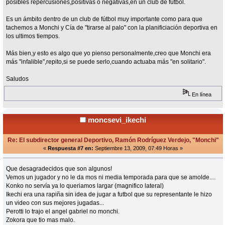
posibles repercusiones,positivas o negativas,en un club de fútbol.
Es un ámbito dentro de un club de fútbol muy importante como para que
tachemos a Monchi y Cía de "tirarse al palo" con la planificiación deportiva en
los ultimos tiempos.
Más bien,y esto es algo que yo pienso personalmente,creo que Monchi era
más "infalible",repito,si se puede serlo,cuando actuaba más "en solitario".
Saludos
En línea
moncsevi_ikechi
Re: El subdirector general Deportivo, Ramón Rodríguez Verdejo, "Monchi"
«
Respuesta #7 en:
Septiembre 13, 2009, 07:49 Horas »
Que desagradecidos que son algunos!
Vemos un jugador y no le da mos ni media temporada para que se amolde....
Konko no servía ya lo queriamos largar (magnifico lateral)
Ikechi era una rapiña sin idea de jugar a futbol que su representante le hizo
un video con sus mejores jugadas...
Perotti lo trajo el angel gabriel no monchi.
Zokora que tio mas malo.