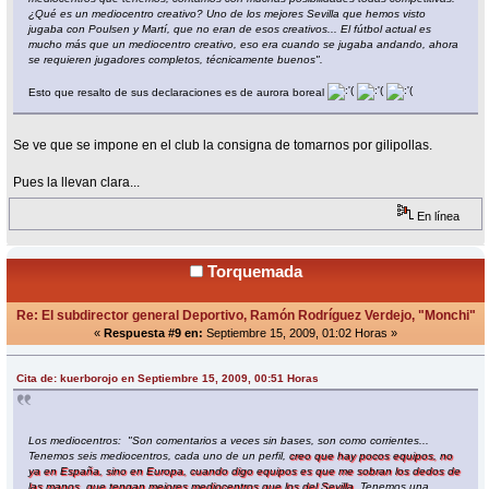
¿Qué es un mediocentro creativo? Uno de los mejores Sevilla que hemos visto
jugaba con Poulsen y Martí, que no eran de esos creativos... El fútbol actual es
mucho más que un mediocentro creativo, eso era cuando se jugaba andando, ahora
se requieren jugadores completos, técnicamente buenos".
Esto que resalto de sus declaraciones es de aurora boreal
Se ve que se impone en el club la consigna de tomarnos por gilipollas.
Pues la llevan clara...
En línea
Torquemada
Re: El subdirector general Deportivo, Ramón Rodríguez Verdejo, "Monchi"
«
Respuesta #9 en:
Septiembre 15, 2009, 01:02 Horas »
Cita de: kuerborojo en Septiembre 15, 2009, 00:51 Horas
Los mediocentros: "Son comentarios a veces sin bases, son como corrientes...
Tenemos seis mediocentros, cada uno de un perfil,
creo que hay pocos equipos, no
ya en España, sino en Europa, cuando digo equipos es que me sobran los dedos de
las manos, que tengan mejores mediocentros que los del Sevilla.
Tenemos una