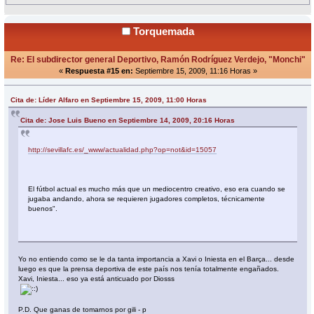
Torquemada
Re: El subdirector general Deportivo, Ramón Rodríguez Verdejo, "Monchi"
«
Respuesta #15 en:
Septiembre 15, 2009, 11:16 Horas »
Cita de: Líder Alfaro en Septiembre 15, 2009, 11:00 Horas
Cita de: Jose Luis Bueno en Septiembre 14, 2009, 20:16 Horas
http://sevillafc.es/_www/actualidad.php?op=not&id=15057
El fútbol actual es mucho más que un mediocentro creativo, eso era cuando se
jugaba andando, ahora se requieren jugadores completos, técnicamente
buenos".
Yo no entiendo como se le da tanta importancia a Xavi o Iniesta en el Barça... desde
luego es que la prensa deportiva de este país nos tenía totalmente engañados.
Xavi, Iniesta... eso ya está anticuado por Diosss
P.D. Que ganas de tomarnos por gili - p