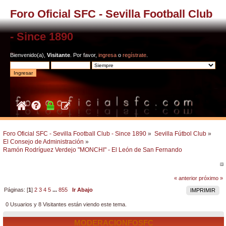
Foro Oficial SFC - Sevilla Football Club
- Since 1890
Bienvenido(a),
Visitante
. Por favor,
ingresa
o
regístrate
.
Foro Oficial SFC - Sevilla Football Club - Since 1890
»
Sevilla Fútbol Club
»
El Consejo de Administración
»
Ramón Rodríguez Verdejo "MONCHI" - El León de San Fernando
« anterior
próximo »
Páginas: [
1
]
2
3
4
5
...
855
Ir Abajo
IMPRIMIR
0 Usuarios y 8 Visitantes están viendo este tema.
MODERACIONFOSFC