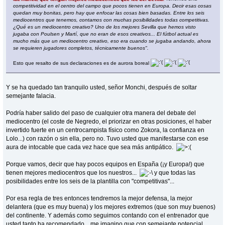
competitividad en el centro del campo que pocos tienen en Europa. Decir esas cosas
quedan muy bonitas, pero hay que enfocar las cosas bien basadas. Entre los seis
mediocentros que tenemos, contamos con muchas posibilidades todas competitivas.
¿Qué es un mediocentro creativo? Uno de los mejores Sevilla que hemos visto
jugaba con Poulsen y Martí, que no eran de esos creativos... El fútbol actual es
mucho más que un mediocentro creativo, eso era cuando se jugaba andando, ahora
se requieren jugadores completos, técnicamente buenos".
Esto que resalto de sus declaraciones es de aurora boreal
Y se ha quedado tan tranquilo usted, señor Monchi, después de soltar
semejante falacia.
Podría haber salido del paso de cualquier otra manera del debate del
mediocentro (el coste de Negredo, el priorizar en otras posiciones, el haber
invertido fuerte en un centrocampista físico como Zokora, la confianza en
Lolo...) con razón o sin ella, pero no. Tuvo usted que manifestarse con ese
aura de intocable que cada vez hace que sea más antipático.
Porque vamos, decir que hay pocos equipos en España (¡y Europa!) que
tienen mejores mediocentros que los nuestros...
y que todas las
posibilidades entre los seis de la plantilla con "competitivas"...
Por esa regla de tres entonces tendremos la mejor defensa, la mejor
delantera (que es muy buena) y los mejores extremos (que son muy buenos)
del continente. Y además como seguimos contando con el entrenador que
usted tanto ha recomendado... me imagino que con semejante potencial