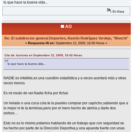
lo que hace la buena vida...
En línea
AO
Re: El subdirector general Deportivo, Ramón Rodríguez Verdejo, "Monchi"
«
Respuesta #6 en:
Septiembre 12, 2009, 16:49 Horas »
Cita de: karisma en Septiembre 12, 2009, 16:42 Horas
lo que hace la buena vida...
NADIE es infalible,es una cuestión estadística y a veces acertará más y otras
veces menos.
Es mi modo de ver.Nadie ficha por fichar.
Un helado o una coca cola te la puedes comprar por capricho,sabiendo que a
lo mejor ni te la terminas,pero por el mero hecho de abrirla y darle dos
sorbos....
Esto no es lo mismo,estamos hablando de un trabajo que con seguridad se
ha hecho por parte de la Dirección Deportiva,y una apuesta fuerte con unas