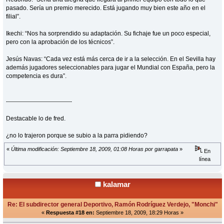
pasado. Sería un premio merecido. Está jugando muy bien este año en el
filial”.
Ikechi: “Nos ha sorprendido su adaptación. Su fichaje fue un poco especial,
pero con la aprobación de los técnicos”.
Jesús Navas: “Cada vez está más cerca de ir a la selección. En el Sevilla hay
además jugadores seleccionables para jugar el Mundial con España, pero la
competencia es dura”.
---------------------------------
Destacable lo de fred.
¿no lo trajeron porque se subio a la parra pidiendo?
«
Última modificación: Septiembre 18, 2009, 01:08 Horas por garrapata
»
En
línea
kalamar
Re: El subdirector general Deportivo, Ramón Rodríguez Verdejo, "Monchi"
«
Respuesta #18 en:
Septiembre 18, 2009, 18:29 Horas »