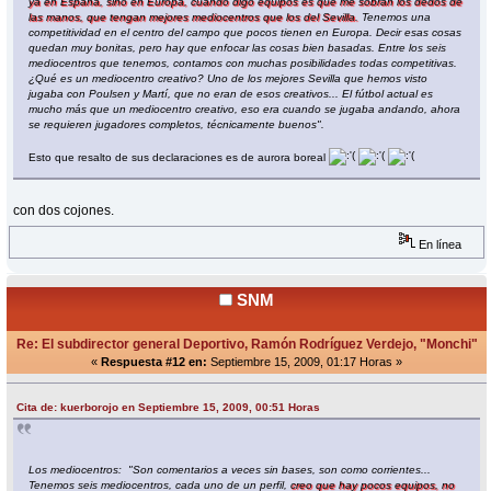
ya en España, sino en Europa, cuando digo equipos es que me sobran los dedos de
las manos, que tengan mejores mediocentros que los del Sevilla.
Tenemos una
competitividad en el centro del campo que pocos tienen en Europa. Decir esas cosas
quedan muy bonitas, pero hay que enfocar las cosas bien basadas. Entre los seis
mediocentros que tenemos, contamos con muchas posibilidades todas competitivas.
¿Qué es un mediocentro creativo? Uno de los mejores Sevilla que hemos visto
jugaba con Poulsen y Martí, que no eran de esos creativos... El fútbol actual es
mucho más que un mediocentro creativo, eso era cuando se jugaba andando, ahora
se requieren jugadores completos, técnicamente buenos".
Esto que resalto de sus declaraciones es de aurora boreal
con dos cojones.
En línea
SNM
Re: El subdirector general Deportivo, Ramón Rodríguez Verdejo, "Monchi"
«
Respuesta #12 en:
Septiembre 15, 2009, 01:17 Horas »
Cita de: kuerborojo en Septiembre 15, 2009, 00:51 Horas
Los mediocentros: "Son comentarios a veces sin bases, son como corrientes...
Tenemos seis mediocentros, cada uno de un perfil,
creo que hay pocos equipos, no