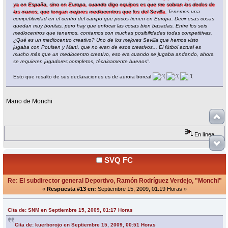
ya en España, sino en Europa, cuando digo equipos es que me sobran los dedos de
las manos, que tengan mejores mediocentros que los del Sevilla.
Tenemos una
competitividad en el centro del campo que pocos tienen en Europa. Decir esas cosas
quedan muy bonitas, pero hay que enfocar las cosas bien basadas. Entre los seis
mediocentros que tenemos, contamos con muchas posibilidades todas competitivas.
¿Qué es un mediocentro creativo? Uno de los mejores Sevilla que hemos visto
jugaba con Poulsen y Martí, que no eran de esos creativos... El fútbol actual es
mucho más que un mediocentro creativo, eso era cuando se jugaba andando, ahora
se requieren jugadores completos, técnicamente buenos".
Esto que resalto de sus declaraciones es de aurora boreal
Mano de Monchi
En línea
SVQ FC
Re: El subdirector general Deportivo, Ramón Rodríguez Verdejo, "Monchi"
«
Respuesta #13 en:
Septiembre 15, 2009, 01:19 Horas »
Cita de: SNM en Septiembre 15, 2009, 01:17 Horas
Cita de: kuerborojo en Septiembre 15, 2009, 00:51 Horas