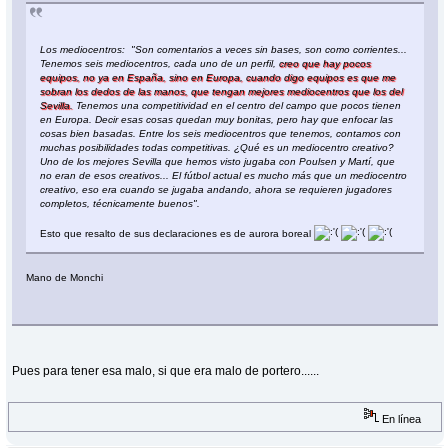
Los mediocentros: "Son comentarios a veces sin bases, son como corrientes...
Tenemos seis mediocentros, cada uno de un perfil,
creo que hay pocos
equipos, no ya en España, sino en Europa, cuando digo equipos es que me
sobran los dedos de las manos, que tengan mejores mediocentros que los del
Sevilla.
Tenemos una competitividad en el centro del campo que pocos tienen
en Europa. Decir esas cosas quedan muy bonitas, pero hay que enfocar las
cosas bien basadas. Entre los seis mediocentros que tenemos, contamos con
muchas posibilidades todas competitivas. ¿Qué es un mediocentro creativo?
Uno de los mejores Sevilla que hemos visto jugaba con Poulsen y Martí, que
no eran de esos creativos... El fútbol actual es mucho más que un mediocentro
creativo, eso era cuando se jugaba andando, ahora se requieren jugadores
completos, técnicamente buenos".
Esto que resalto de sus declaraciones es de aurora boreal
Mano de Monchi
Pues para tener esa malo, si que era malo de portero......
En línea