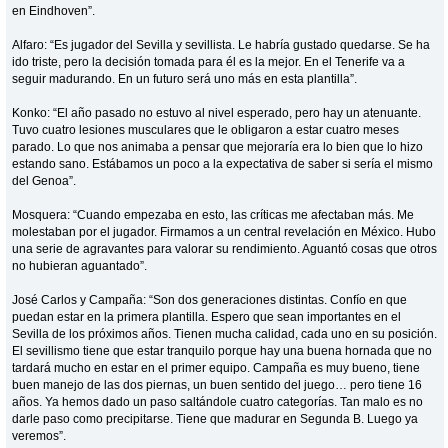
en Eindhoven”.
Alfaro: “Es jugador del Sevilla y sevillista. Le habría gustado quedarse. Se ha
ido triste, pero la decisión tomada para él es la mejor. En el Tenerife va a
seguir madurando. En un futuro será uno más en esta plantilla”.
Konko: “El año pasado no estuvo al nivel esperado, pero hay un atenuante.
Tuvo cuatro lesiones musculares que le obligaron a estar cuatro meses
parado. Lo que nos animaba a pensar que mejoraría era lo bien que lo hizo
estando sano. Estábamos un poco a la expectativa de saber si sería el mismo
del Genoa”.
Mosquera: “Cuando empezaba en esto, las críticas me afectaban más. Me
molestaban por el jugador. Firmamos a un central revelación en México. Hubo
una serie de agravantes para valorar su rendimiento. Aguantó cosas que otros
no hubieran aguantado”.
José Carlos y Campaña: “Son dos generaciones distintas. Confío en que
puedan estar en la primera plantilla. Espero que sean importantes en el
Sevilla de los próximos años. Tienen mucha calidad, cada uno en su posición.
El sevillismo tiene que estar tranquilo porque hay una buena hornada que no
tardará mucho en estar en el primer equipo. Campaña es muy bueno, tiene
buen manejo de las dos piernas, un buen sentido del juego… pero tiene 16
años. Ya hemos dado un paso saltándole cuatro categorías. Tan malo es no
darle paso como precipitarse. Tiene que madurar en Segunda B. Luego ya
veremos”.