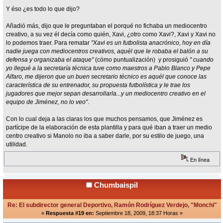
Y éso ¿es todo lo que dijo?
Añadió más, dijo que le preguntaban el porqué no fichaba un mediocentro
creativo, a su vez él decía como quién, Xavi, ¿otro como Xavi?, Xavi y Xavi no
lo podemos traer. Para rematar
"Xavi es un futbolista anacrónico, hoy en día
nadie juega con mediocentros creativos, aquél que le robaba el balón a su
defensa y organizaba el ataque"
(cómo puntualización) y prosiguió
" cuando
yo llegué a la secretaría técnica tuve como maestros a Pablo Blanco y Pepe
Alfaro, me dijeron que un buen secretario técnico es aquél que conoce las
característica de su entrenador, su propuesta futbolística y le trae los
jugadores que mejor sepan desarrollarla...y un mediocentro creativo en el
equipo de Jiménez, no lo veo"
.
Con lo cual deja a las claras los que muchos pensamos, que Jiménez es
partícipe de la elaboración de esta plantilla y para qué iban a traer un medio
centro creativo si Manolo no iba a saber darle, por su estilo de juego, una
utilidad.
En línea
Chumbaispil
Re: El subdirector general Deportivo, Ramón Rodríguez Verdejo, "Monchi"
«
Respuesta #19 en:
Septiembre 18, 2009, 18:37 Horas »