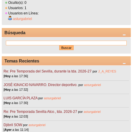
Oculto(s): 0
Usuarios: 1
Usuarios en Línea:
asturgabriel
Búsqueda
Temas Recientes
Re: Pre Temporada del Sevilla, durante la tda. 2026-27
por
J_A_REYES
[
Hoy
a las 17:36]
JOSÉ IGNACIO NAVARRO. Director deportivo.
por
asturgabriel
[
Hoy
a las 17:32]
LUIS GARCÍA PLAZA
por
asturgabriel
[
Hoy
a las 17:30]
Re: Pre Temporada Sevilla Atco., tda. 2026-27
por
asturgabriel
[
Hoy
a las 12:03]
Djibril SOW
por
asturgabriel
[
Ayer
a las 11:14]