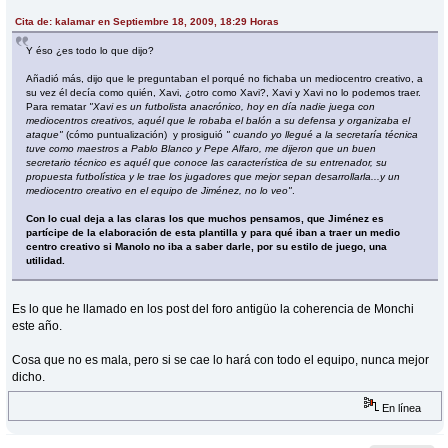
Cita de: kalamar en Septiembre 18, 2009, 18:29 Horas
Y éso ¿es todo lo que dijo?
Añadió más, dijo que le preguntaban el porqué no fichaba un mediocentro creativo, a
su vez él decía como quién, Xavi, ¿otro como Xavi?, Xavi y Xavi no lo podemos traer.
Para rematar
"Xavi es un futbolista anacrónico, hoy en día nadie juega con
mediocentros creativos, aquél que le robaba el balón a su defensa y organizaba el
ataque"
(cómo puntualización) y prosiguió
" cuando yo llegué a la secretaría técnica
tuve como maestros a Pablo Blanco y Pepe Alfaro, me dijeron que un buen
secretario técnico es aquél que conoce las característica de su entrenador, su
propuesta futbolística y le trae los jugadores que mejor sepan desarrollarla...y un
mediocentro creativo en el equipo de Jiménez, no lo veo"
.
Con lo cual deja a las claras los que muchos pensamos, que Jiménez es
partícipe de la elaboración de esta plantilla y para qué iban a traer un medio
centro creativo si Manolo no iba a saber darle, por su estilo de juego, una
utilidad.
Es lo que he llamado en los post del foro antigüo la coherencia de Monchi
este año.
Cosa que no es mala, pero si se cae lo hará con todo el equipo, nunca mejor
dicho.
En línea