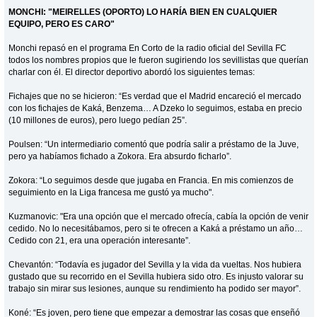
MONCHI: "MEIRELLES (OPORTO) LO HARÍA BIEN EN CUALQUIER
EQUIPO, PERO ES CARO"
Monchi repasó en el programa En Corto de la radio oficial del Sevilla FC
todos los nombres propios que le fueron sugiriendo los sevillistas que querían
charlar con él. El director deportivo abordó los siguientes temas:
Fichajes que no se hicieron: “Es verdad que el Madrid encareció el mercado
con los fichajes de Kaká, Benzema… A Dzeko lo seguimos, estaba en precio
(10 millones de euros), pero luego pedían 25”.
Poulsen: “Un intermediario comentó que podría salir a préstamo de la Juve,
pero ya habíamos fichado a Zokora. Era absurdo ficharlo”.
Zokora: “Lo seguimos desde que jugaba en Francia. En mis comienzos de
seguimiento en la Liga francesa me gustó ya mucho".
Kuzmanovic: "Era una opción que el mercado ofrecía, cabía la opción de venir
cedido. No lo necesitábamos, pero si te ofrecen a Kaká a préstamo un año…
Cedido con 21, era una operación interesante”.
Chevantón: “Todavía es jugador del Sevilla y la vida da vueltas. Nos hubiera
gustado que su recorrido en el Sevilla hubiera sido otro. Es injusto valorar su
trabajo sin mirar sus lesiones, aunque su rendimiento ha podido ser mayor”.
Koné: “Es joven, pero tiene que empezar a demostrar las cosas que enseñó