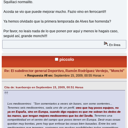
Squillaci normalito.
Acosta se vio que puede mejorar mucho. Fazio vino en ferrocarril!!
Ya hemos olvidado que la primera temporada de Alves fue horrenda?
Por favor, no leais nada de lo que ponen por aqui y menos le hagais caso,
seguid así, grande monchi!!!
En línea
piccolo
Re: El subdirector general Deportivo, Ramón Rodríguez Verdejo, "Monchi"
«
Respuesta #8 en:
Septiembre 15, 2009, 00:55 Horas »
Cita de: kuerborojo en Septiembre 15, 2009, 00:51 Horas
Los mediocentros: "Son comentarios a veces sin bases, son como corrientes...
Tenemos seis mediocentros, cada uno de un perfil,
creo que hay pocos equipos, no
ya en España, sino en Europa, cuando digo equipos es que me sobran los dedos de
las manos, que tengan mejores mediocentros que los del Sevilla.
Tenemos una
competitividad en el centro del campo que pocos tienen en Europa. Decir esas cosas
quedan muy bonitas, pero hay que enfocar las cosas bien basadas. Entre los seis
mediocentros que tenemos, contamos con muchas posibilidades todas competitivas.