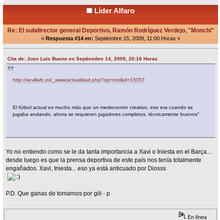
Líder Alfaro
Re: El subdirector general Deportivo, Ramón Rodríguez Verdejo, "Monchi"
«
Respuesta #14 en:
Septiembre 15, 2009, 11:00 Horas »
Cita de: Jose Luis Bueno en Septiembre 14, 2009, 20:16 Horas
http://sevillafc.es/_www/actualidad.php?op=not&id=15057
El fútbol actual es mucho más que un mediocentro creativo, eso era cuando se
jugaba andando, ahora se requieren jugadores completos, técnicamente buenos".
Yo no entiendo como se le da tanta importancia a Xavi o Iniesta en el Barça...
desde luego es que la prensa deportiva de este país nos tenía totalmente
engañados. Xavi, Iniesta... eso ya está anticuado por Diosss
P.D. Que ganas de tomarnos por gili - p
En línea