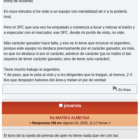
estoy de acuerdo.
En esos minutos sí he visto a un equipo con mentalidad de ir a la portería
rival.
Pero el SFC que una vez ha empatado y comienza a tocar y retocar el balón y
a especular con el marcador, ese SFC, desde mi punto de vista, no vale.
Más carácter ganador hace falta, y eso se lo tiene que inculcar el argentino,
porque este equipo no destaca precisamente por el carácter ganador, es más,
es que no destaca ni por el carácter, adolece de carácter (ya no hablo ni tan
siquiera de tener carácter ganador, sino de tener solo carácter).
Tiene mucho trabajo el argentino.
Y de paso, que le pida al club y a los dirigentes que le traigan, al menos, 2-3
tíos que despejen balones del área y metan el pie de verdad.
En línea
jocarvia
Re:MATÍAS ALMEYDA
«
Respuesta #36 en:
Agosto 24, 2025, 11:17 Horas »
El tono de la rueda de prensa de ayer no tiene nada que ver con las