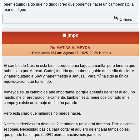
buen equipo (algo que no dudo) creo que podemos hacer un campeonato la
mar de digno.
En línea
jmpn
Re:MATÍAS ALMEYDA
«
Respuesta #34 en:
Agosto 17, 2025, 22:59 Horas »
El cambio de Castrín está bien, porque tenía tarjeta amarilla, pero tendría que
haber sido por Marcao. Gudelj tendría que haber seguido de medio de cierre
y haber quitado a Sow y haber metido a Januzaj. Para mí ha sido la única
equivocación que ha tenido.
Almeyda es un cambio de aire importante, porque además de tener al equipo
mucho mejor preparado físicamente, también está mejor posicionado en el
campo y existe un trabajo del balón parado.
Pero está claro que milagros no puede hacer.
Necesita efectivos en defensa: 2 centrales y un lateral derecho. Esto es como
el comer. Necesidad básica para cortar el agujero de encajar tantos goles,
que puede hacer que el SFC pierda muchísimos partidos.