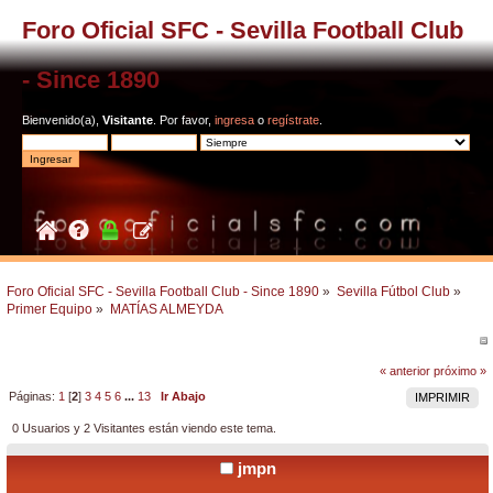
Foro Oficial SFC - Sevilla Football Club
- Since 1890
Bienvenido(a),
Visitante
. Por favor,
ingresa
o
regístrate
.
Foro Oficial SFC - Sevilla Football Club - Since 1890
»
Sevilla Fútbol Club
»
Primer Equipo
»
MATÍAS ALMEYDA
« anterior
próximo »
Páginas:
1
[
2
]
3
4
5
6
...
13
Ir Abajo
IMPRIMIR
0 Usuarios y 2 Visitantes están viendo este tema.
jmpn