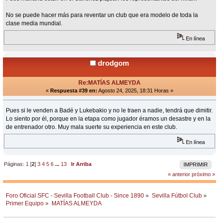
No se puede hacer más para reventar un club que era modelo de toda la
clase media mundial.
En línea
drodgom
Re:MATÍAS ALMEYDA
«
Respuesta #39 en:
Agosto 24, 2025, 18:31 Horas »
Pues si le venden a Badé y Lukebakio y no le traen a nadie, tendrá que dimitir.
Lo siento por él, porque en la etapa como jugador éramos un desastre y en la
de entrenador otro. Muy mala suerte su experiencia en este club.
En línea
Páginas:
1
[
2
]
3
4
5
6
...
13
Ir Arriba
IMPRIMIR
« anterior
próximo »
Foro Oficial SFC - Sevilla Football Club - Since 1890
»
Sevilla Fútbol Club
»
Primer Equipo
»
MATÍAS ALMEYDA