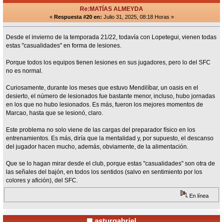
Re:MATÍAS ALMEYDA
«
Respuesta #20 en:
Julio 31, 2025, 08:18 Horas »
Desde el invierno de la temporada 21/22, todavía con Lopetegui, vienen todas
estas "casualidades" en forma de lesiones.
Porque todos los equipos tienen lesiones en sus jugadores, pero lo del SFC
no es normal.
Curiosamente, durante los meses que estuvo Mendilíbar, un oasis en el
desierto, el número de lesionados fue bastante menor, incluso, hubo jornadas
en los que no hubo lesionados. Es más, fueron los mejores momentos de
Marcao, hasta que se lesionó, claro.
Este problema no solo viene de las cargas del preparador físico en los
entrenamientos. Es más, diría que la mentalidad y, por supuesto, el descanso
del jugador hacen mucho, además, obviamente, de la alimentación.
Que se lo hagan mirar desde el club, porque estas "casualidades" son otra de
las señales del bajón, en todos los sentidos (salvo en sentimiento por los
colores y afición), del SFC.
En línea
asturgabriel