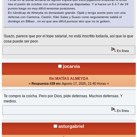
tras el parón de octubre con ocho jornadas ya disputadas. Y si haces un 6 ó 7 de 24
puntos luego es muy difícil remontar posiciones.
En hándicap de Almeyda es demasiado grande. Ojalá y tenga suerte pero con una
defensa con Carmona, Castrín, Kike Salas y Suazo como seguramente saldrá el
domingo en Bilbao , no es que sea difícil puntuar sino que no te goleen.
Suazo, parece que por el tope salarial, no está inscrtito todavía, así que la que
cosa puede ser peor.
En línea
jocarvia
Re:MATÍAS ALMEYDA
«
Respuesta #29 en:
Agosto 17, 2025, 21:40 Horas »
Te compro la colcha. Pero por Dios, pide defensas. Muchos defensas. Y
medios.
En línea
asturgabriel