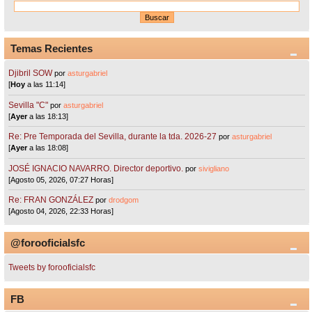
Temas Recientes
Djibril SOW
por
asturgabriel
[
Hoy
a las 11:14]
Sevilla "C"
por
asturgabriel
[
Ayer
a las 18:13]
Re: Pre Temporada del Sevilla, durante la tda. 2026-27
por
asturgabriel
[
Ayer
a las 18:08]
JOSÉ IGNACIO NAVARRO. Director deportivo.
por
sivigliano
[Agosto 05, 2026, 07:27 Horas]
Re: FRAN GONZÁLEZ
por
drodgom
[Agosto 04, 2026, 22:33 Horas]
@forooficialsfc
Tweets by forooficialsfc
FB