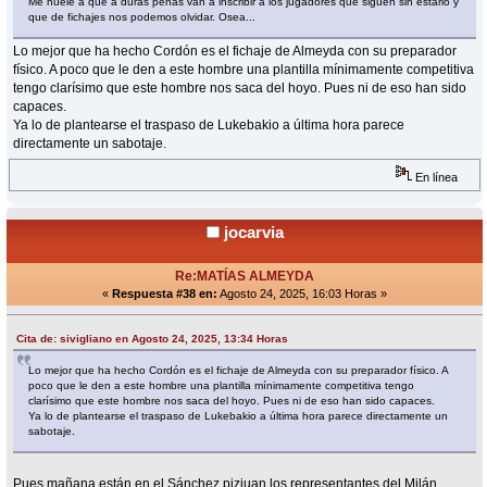
Me huele a que a duras penas van a inscribir a los jugadores que siguen sin estarlo y
que de fichajes nos podemos olvidar. Osea...
Lo mejor que ha hecho Cordón es el fichaje de Almeyda con su preparador
físico. A poco que le den a este hombre una plantilla mínimamente competitiva
tengo clarísimo que este hombre nos saca del hoyo. Pues ni de eso han sido
capaces.
Ya lo de plantearse el traspaso de Lukebakio a última hora parece
directamente un sabotaje.
En línea
jocarvia
Re:MATÍAS ALMEYDA
«
Respuesta #38 en:
Agosto 24, 2025, 16:03 Horas »
Cita de: sivigliano en Agosto 24, 2025, 13:34 Horas
Lo mejor que ha hecho Cordón es el fichaje de Almeyda con su preparador físico. A
poco que le den a este hombre una plantilla mínimamente competitiva tengo
clarísimo que este hombre nos saca del hoyo. Pues ni de eso han sido capaces.
Ya lo de plantearse el traspaso de Lukebakio a última hora parece directamente un
sabotaje.
Pues mañana están en el Sánchez pizjuan los representantes del Milán.