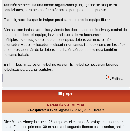
También se necesita una medio organizador y un jugador de ataque en
condiciones, para acompañar a Adams o para pelearle el puesto.
Es decir, necesita que le traigan prácticamente medio equipo titular.
Aún así, con tantas carencias y viendo las debilidades defensivas y control de
partido que tiene el equipo, la verdad que se le ve hechuras al equipo en
múltiples aspectos, sobre todo en conceptos defensivos mucho más
asentados y que los jugadores ejecutan sin tantos titubeos como en los años
anteriores, además de la defensa del balón aéreo, que se nota también
bastante trabajo.
En fin... Los milagros en fútbol no existen. En fútbol se necesitan buenos
futbolistas para ganar partidos.
En línea
jmpn
Re:MATÍAS ALMEYDA
«
Respuesta #35 en:
Agosto 17, 2025, 23:21 Horas »
Dice Matías Almeyda que el 2º tiempo es el camino. Sí, estoy de acuerdo en
parte. El de los primeros 30 minutos del segundo tiempo es el camino, ahí sí