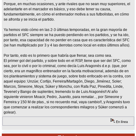
Porque, en muchas ocasiones, y ante rivales que no sean muy superiores, el
adelantarte en el marcador es básico, y eso debe tener su causa,
fundamentalmente, en cómo el entrenador motiva a sus futbolistas, en cómo
se afronta y se inicia el partido.
Ya hemos visto cómo en las 2-3 últimas temporadas, en la gran mayoría de
partidos el SFC siempre se ha puesto perdiendo en los partidos, y se ha ido,
por tanto, esa capacidad de no perder en casa que es característica del SFC
(se han multiplicado por 3 y 4 las derrotas como local en estos últimos años).
Por tanto, esto es lo primero que habría que frenar, sea como sea.
El primer gol del partido, y sobre todo en el RSP, tiene que ser del SFC, como
sea, por lo civil o por lo criminal, como decía Luis Aragonés d.e.p. (que, por
cierto, era un magnífico entrenador en la faceta motivacional, además de en
los planteamientos y sistema de juego, sobre todo enfocado en la contra, con
aquel equipo: Unzúe; Cortijo, Ferreira/Martagón, Diego, Jiménez, Soler;
Marcos, Simeone, Moya; Súker y Monchu, con Rafa Paz, Pinedita, Linde,
Tevenet y Bango de suplentes; tremendo lo de Luis Aragonés!! Al año
siguiente vinieron Moacir, Pedro, Juanito, para rematar..., por Simeone y
Ferreira y 150 M de ptas., si no recuerdo mal, vaya cambio!!, y Aragonés tuvo
que comenzar a realizar los correspondientes milagros y Súker comenzó a
golear).
En línea