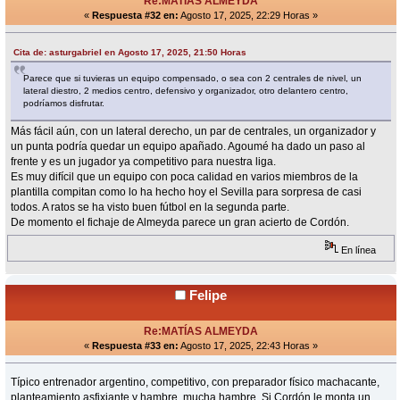
Re:MATÍAS ALMEYDA
«
Respuesta #32 en:
Agosto 17, 2025, 22:29 Horas »
Cita de: asturgabriel en Agosto 17, 2025, 21:50 Horas
Parece que si tuvieras un equipo compensado, o sea con 2 centrales de nivel, un
lateral diestro, 2 medios centro, defensivo y organizador, otro delantero centro,
podríamos disfrutar.
Más fácil aún, con un lateral derecho, un par de centrales, un organizador y
un punta podría quedar un equipo apañado. Agoumé ha dado un paso al
frente y es un jugador ya competitivo para nuestra liga.
Es muy difícil que un equipo con poca calidad en varios miembros de la
plantilla compitan como lo ha hecho hoy el Sevilla para sorpresa de casi
todos. A ratos se ha visto buen fútbol en la segunda parte.
De momento el fichaje de Almeyda parece un gran acierto de Cordón.
En línea
Felipe
Re:MATÍAS ALMEYDA
«
Respuesta #33 en:
Agosto 17, 2025, 22:43 Horas »
Típico entrenador argentino, competitivo, con preparador físico machacante,
planteamiento asfixiante y hambre, mucha hambre. Si Cordón le monta un