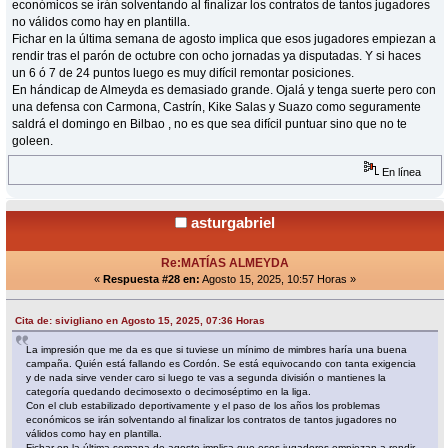
económicos se irán solventando al finalizar los contratos de tantos jugadores
no válidos como hay en plantilla.
Fichar en la última semana de agosto implica que esos jugadores empiezan a
rendir tras el parón de octubre con ocho jornadas ya disputadas. Y si haces
un 6 ó 7 de 24 puntos luego es muy difícil remontar posiciones.
En hándicap de Almeyda es demasiado grande. Ojalá y tenga suerte pero con
una defensa con Carmona, Castrín, Kike Salas y Suazo como seguramente
saldrá el domingo en Bilbao , no es que sea difícil puntuar sino que no te
goleen.
En línea
asturgabriel
Re:MATÍAS ALMEYDA
«
Respuesta #28 en:
Agosto 15, 2025, 10:57 Horas »
Cita de: sivigliano en Agosto 15, 2025, 07:36 Horas
La impresión que me da es que si tuviese un mínimo de mimbres haría una buena
campaña. Quién está fallando es Cordón. Se está equivocando con tanta exigencia
y de nada sirve vender caro si luego te vas a segunda división o mantienes la
categoría quedando decimosexto o decimoséptimo en la liga.
Con el club estabilizado deportivamente y el paso de los años los problemas
económicos se irán solventando al finalizar los contratos de tantos jugadores no
válidos como hay en plantilla.
Fichar en la última semana de agosto implica que esos jugadores empiezan a rendir