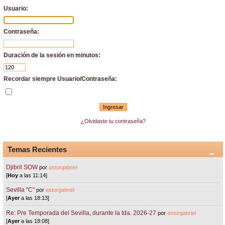
Usuario:
Contraseña:
Duración de la sesión en minutos:
Recordar siempre Usuario/Contraseña:
¿Olvidaste tu contraseña?
Temas Recientes
Djibril SOW
por
asturgabriel
[
Hoy
a las 11:14]
Sevilla "C"
por
asturgabriel
[
Ayer
a las 18:13]
Re: Pre Temporada del Sevilla, durante la tda. 2026-27
por
asturgabriel
[
Ayer
a las 18:08]