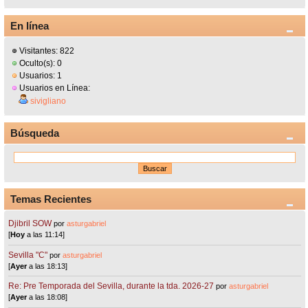
En línea
Visitantes: 822
Oculto(s): 0
Usuarios: 1
Usuarios en Línea:
sivigliano
Búsqueda
Temas Recientes
Djibril SOW
por
asturgabriel
[
Hoy
a las 11:14]
Sevilla "C"
por
asturgabriel
[
Ayer
a las 18:13]
Re: Pre Temporada del Sevilla, durante la tda. 2026-27
por
asturgabriel
[
Ayer
a las 18:08]