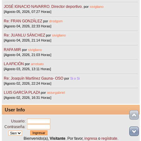
JOSÉ IGNACIO NAVARRO. Director deportivo.
por
sivigliano
[Agosto 05, 2026, 07:27 Horas]
Re: FRAN GONZÁLEZ
por
drodgom
[Agosto 04, 2026, 22:33 Horas]
Re: JUANLU SÁNCHEZ
por
sivigliano
[Agosto 04, 2026, 21:14 Horas]
RAFA MIR
por
sivigliano
[Agosto 04, 2026, 21:03 Horas]
LA AFICIÓN
por
arrebato
[Agosto 03, 2026, 13:11 Horas]
Re: Joaquín Martínez Gauna- OSO
por
Si o Si
[Agosto 02, 2026, 22:24 Horas]
LUIS GARCÍA PLAZA
por
asturgabriel
[Agosto 02, 2026, 16:31 Horas]
User Info
Usuario:
Contraseña:
Bienvenido(a),
Visitante
. Por favor,
ingresa
o
regístrate
.