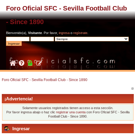
Foro Oficial SFC - Sevilla Football Club
- Since 1890
Bienvenido(a),
Visitante
. Por favor,
ingresa
o
regístrate
.
Foro Oficial SFC - Sevilla Football Club - Since 1890
¡Advertencia!
Solamente usuarios registrados tienen acceso a esta sección.
Por favor ingresa abajo o haz clic
registrar una cuenta
con Foro Oficial SFC - Sevilla
Football Club - Since 1890.
Ingresar