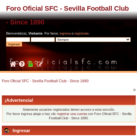
Foro Oficial SFC - Sevilla Football Club
- Since 1890
Bienvenido(a),
Visitante
. Por favor,
ingresa
o
regístrate
.
Foro Oficial SFC - Sevilla Football Club - Since 1890
¡Advertencia!
Solamente usuarios registrados tienen acceso a esta sección.
Por favor ingresa abajo o haz clic
registrar una cuenta
con Foro Oficial SFC - Sevilla
Football Club - Since 1890.
Ingresar