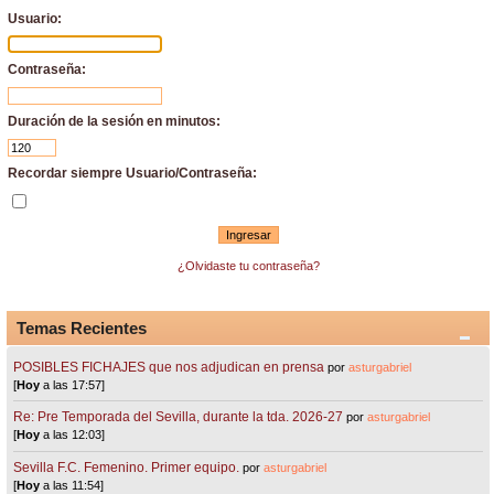
Usuario:
Contraseña:
Duración de la sesión en minutos:
Recordar siempre Usuario/Contraseña:
¿Olvidaste tu contraseña?
Temas Recientes
POSIBLES FICHAJES que nos adjudican en prensa
por
asturgabriel
[
Hoy
a las 17:57]
Re: Pre Temporada del Sevilla, durante la tda. 2026-27
por
asturgabriel
[
Hoy
a las 12:03]
Sevilla F.C. Femenino. Primer equipo.
por
asturgabriel
[
Hoy
a las 11:54]