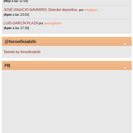
[
Hoy
a las 11:54]
JOSÉ IGNACIO NAVARRO. Director deportivo.
por
sivigliano
[
Ayer
a las 23:01]
LUIS GARCÍA PLAZA
por
asturgabriel
[
Ayer
a las 17:30]
@forooficialsfc
Tweets by forooficialsfc
FB