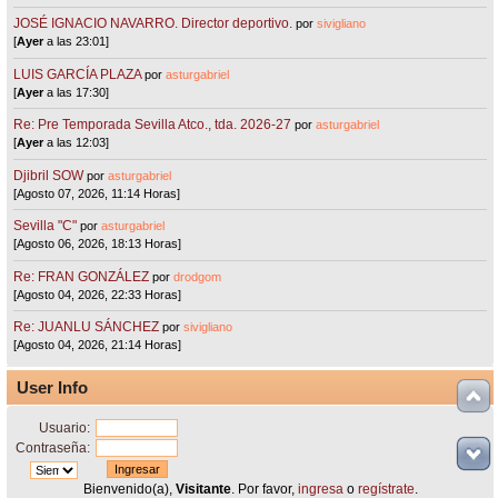
JOSÉ IGNACIO NAVARRO. Director deportivo.
por
sivigliano
[
Ayer
a las 23:01]
LUIS GARCÍA PLAZA
por
asturgabriel
[
Ayer
a las 17:30]
Re: Pre Temporada Sevilla Atco., tda. 2026-27
por
asturgabriel
[
Ayer
a las 12:03]
Djibril SOW
por
asturgabriel
[Agosto 07, 2026, 11:14 Horas]
Sevilla "C"
por
asturgabriel
[Agosto 06, 2026, 18:13 Horas]
Re: FRAN GONZÁLEZ
por
drodgom
[Agosto 04, 2026, 22:33 Horas]
Re: JUANLU SÁNCHEZ
por
sivigliano
[Agosto 04, 2026, 21:14 Horas]
User Info
Usuario:
Contraseña:
Bienvenido(a),
Visitante
. Por favor,
ingresa
o
regístrate
.