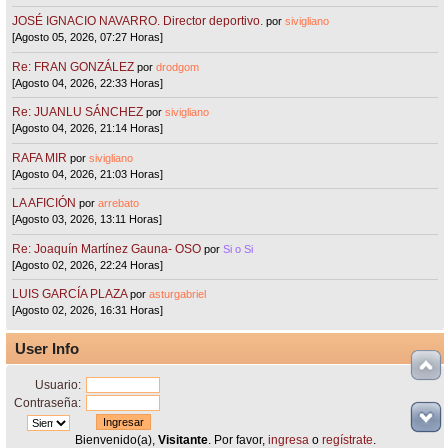
JOSÉ IGNACIO NAVARRO. Director deportivo.
por
sivigliano
[Agosto 05, 2026, 07:27 Horas]
Re: FRAN GONZÁLEZ
por
drodgom
[Agosto 04, 2026, 22:33 Horas]
Re: JUANLU SÁNCHEZ
por
sivigliano
[Agosto 04, 2026, 21:14 Horas]
RAFA MIR
por
sivigliano
[Agosto 04, 2026, 21:03 Horas]
LA AFICIÓN
por
arrebato
[Agosto 03, 2026, 13:11 Horas]
Re: Joaquín Martínez Gauna- OSO
por
Si o Si
[Agosto 02, 2026, 22:24 Horas]
LUIS GARCÍA PLAZA
por
asturgabriel
[Agosto 02, 2026, 16:31 Horas]
User Info
Usuario:
Contraseña:
Bienvenido(a),
Visitante
. Por favor,
ingresa
o
regístrate
.