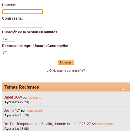
Usuario:
Contraseña:
Duración de la sesión en minutos:
Recordar siempre Usuario/Contraseña:
¿Olvidaste tu contraseña?
Temas Recientes
Djibril SOW
por
sivigliano
[
Ayer
a las 22:23]
Sevilla "C"
por
asturgabriel
[
Ayer
a las 18:13]
Re: Pre Temporada del Sevilla, durante la tda. 2026-27
por
asturgabriel
[
Ayer
a las 18:08]