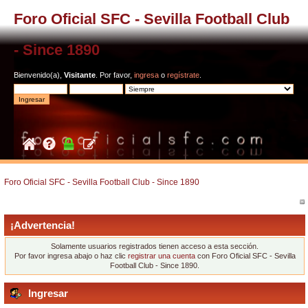
Foro Oficial SFC - Sevilla Football Club
- Since 1890
Bienvenido(a),
Visitante
. Por favor,
ingresa
o
regístrate
.
Foro Oficial SFC - Sevilla Football Club - Since 1890
¡Advertencia!
Solamente usuarios registrados tienen acceso a esta sección.
Por favor ingresa abajo o haz clic
registrar una cuenta
con Foro Oficial SFC - Sevilla
Football Club - Since 1890.
Ingresar