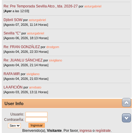
Re: Pre Temporada Sevilla Atco., tda. 2026-27
por
asturgabriel
[
Ayer
a las 12:03]
Djibril SOW
por
asturgabriel
[Agosto 07, 2026, 11:14 Horas]
Sevilla "C"
por
asturgabriel
[Agosto 06, 2026, 18:13 Horas]
Re: FRAN GONZÁLEZ
por
drodgom
[Agosto 04, 2026, 22:33 Horas]
Re: JUANLU SÁNCHEZ
por
sivigliano
[Agosto 04, 2026, 21:14 Horas]
RAFA MIR
por
sivigliano
[Agosto 04, 2026, 21:03 Horas]
LA AFICIÓN
por
arrebato
[Agosto 03, 2026, 13:11 Horas]
User Info
Usuario:
Contraseña:
Bienvenido(a),
Visitante
. Por favor,
ingresa
o
regístrate
.