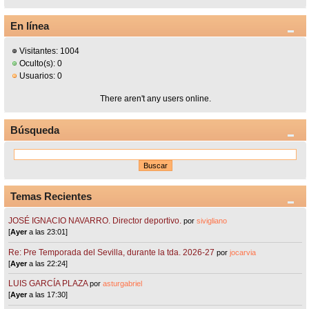
En línea
Visitantes: 1004
Oculto(s): 0
Usuarios: 0
There aren't any users online.
Búsqueda
Temas Recientes
JOSÉ IGNACIO NAVARRO. Director deportivo.
por
sivigliano
[
Ayer
a las 23:01]
Re: Pre Temporada del Sevilla, durante la tda. 2026-27
por
jocarvia
[
Ayer
a las 22:24]
LUIS GARCÍA PLAZA
por
asturgabriel
[
Ayer
a las 17:30]