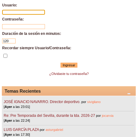
Usuario:
Contraseña:
Duración de la sesión en minutos:
Recordar siempre Usuario/Contraseña:
¿Olvidaste tu contraseña?
Temas Recientes
JOSÉ IGNACIO NAVARRO. Director deportivo.
por
sivigliano
[
Ayer
a las 23:01]
Re: Pre Temporada del Sevilla, durante la tda. 2026-27
por
jocarvia
[
Ayer
a las 22:24]
LUIS GARCÍA PLAZA
por
asturgabriel
[
Ayer
a las 17:30]