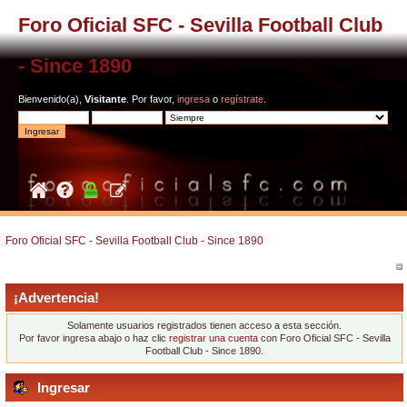
Foro Oficial SFC - Sevilla Football Club
- Since 1890
Bienvenido(a),
Visitante
. Por favor,
ingresa
o
regístrate
.
Foro Oficial SFC - Sevilla Football Club - Since 1890
¡Advertencia!
Solamente usuarios registrados tienen acceso a esta sección.
Por favor ingresa abajo o haz clic
registrar una cuenta
con Foro Oficial SFC - Sevilla
Football Club - Since 1890.
Ingresar