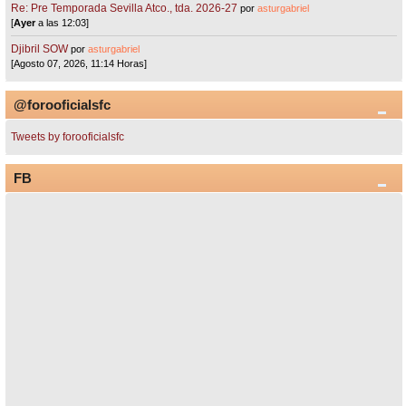
Re: Pre Temporada Sevilla Atco., tda. 2026-27
por
asturgabriel
[
Ayer
a las 12:03]
Djibril SOW
por
asturgabriel
[Agosto 07, 2026, 11:14 Horas]
@forooficialsfc
Tweets by forooficialsfc
FB