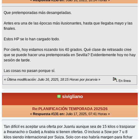
«
Respuesta #130 en:
Julio 16, 2025, 18:14 Horas »
Que pretemporadas más desangeladas.
Antes era una de las épocas más ilusionantes, hasta que llegaba mayo y las
finales.
Estos HP se lo han cargado todo.
Por cierto, hoy estamos rozando los 40 grados. Qué clase de retrasado cree
que se puede hacer una pretemporada en Sevilla? Evidentemente hoy no hay
sesión de tarde.
Las cosas no pasan porque sí.
«
Última modificación: Julio 16, 2025, 18:15 Horas por jocarvia
»
En línea
sivigliano
Re:PLANIFICACIÓN TEMPORADA 2025/26
«
Respuesta #131 en:
Julio 17, 2025, 07:41 Horas »
Tan difícil es aceptar una oferta por Juanlu aunque sea de 15 kilos o traspasar
a Iheanacho o Gudelj a Arabia si tienen ofertas. O incluso a Sow por 7 u 8
kilos siendo internacional por Suiza. Solo con eso habría margen para fichar