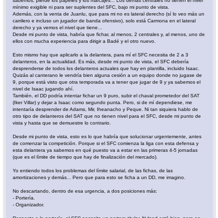
sabemos, pierde los papeles y los marcajes... Los demás centrales no tienen el nivel
mínimo exigible ni para ser suplentes del SFC, bajo mi punto de vista.
Además, con la venta de Juanlu, que para mi no es lateral derecho (sí lo veo más un
carrilero e incluso un jugador de banda ofensivo), solo está Carmona en el lateral
derecho y ya vemos el nivel que tiene...
Desde mi punto de vista, habría que fichar, al menos, 2 centrales y, al menos, uno de
ellos con mucha experiencia para dirigir a Badé y el otro nuevo.
Esto mismo hay que aplicarlo a la delantera, para mí el SFC necesita de 2 a 3
delanteros, en la actualidad. Es más, desde mi punto de vista, el SFC debería
desprenderse de todos los delanteros actuales que hay en plantilla, incluido Isaac.
Quizás al canterano le vendría bien alguna cesión a un equipo donde no jugase de
9, porque está visto que otra temporada va a tener que jugar de 9 y ya sabemos el
nivel de Isaac jugando ahí.
También, el DD podría intentar fichar un 9 puro, subir el chaval prometedor del SAT
(Iker Villar) y dejar a Isaac como segundo punta. Pero, si de mí dependiese, me
intentaría desprender de Adams, Mir, Iheanacho y Peque. Ni tan siquiera hablo de
otro tipo de delanteros del SAT que no tienen nivel para el SFC, desde mi punto de
vista y hasta que se demuestre lo contrario.
Desde mi punto de vista, esto es lo que habría que solucionar urgentemente, antes
de comenzar la competición. Porque si el SFC comienza la liga con esta defensa y
esta delantera ya sabemos en qué puesto va a estar en las primeras 4-5 jornadas
(que es el límite de tiempo que hay de finalización del mercado).
Yo entiendo todos los problemas del límite salarial, de las fichas, de las
amortizaciones y demás... Pero que para esto se ficha a un DD, me imagino.
No descartando, dentro de esa urgencia, a dos posiciones más:
- Portería.
- Organizador.