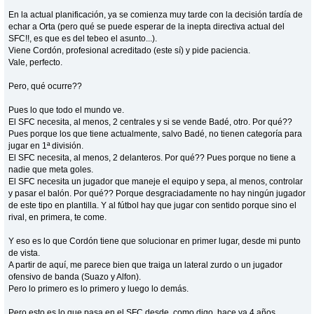
En la actual planificación, ya se comienza muy tarde con la decisión tardía de
echar a Orta (pero qué se puede esperar de la inepta directiva actual del
SFC!!, es que es del tebeo el asunto...).
Viene Cordón, profesional acreditado (este sí) y pide paciencia.
Vale, perfecto.
Pero, qué ocurre??
Pues lo que todo el mundo ve.
El SFC necesita, al menos, 2 centrales y si se vende Badé, otro. Por qué??
Pues porque los que tiene actualmente, salvo Badé, no tienen categoría para
jugar en 1ª división.
El SFC necesita, al menos, 2 delanteros. Por qué?? Pues porque no tiene a
nadie que meta goles.
El SFC necesita un jugador que maneje el equipo y sepa, al menos, controlar
y pasar el balón. Por qué?? Porque desgraciadamente no hay ningún jugador
de este tipo en plantilla. Y al fútbol hay que jugar con sentido porque sino el
rival, en primera, te come.
Y eso es lo que Cordón tiene que solucionar en primer lugar, desde mi punto
de vista.
A partir de aquí, me parece bien que traiga un lateral zurdo o un jugador
ofensivo de banda (Suazo y Alfon).
Pero lo primero es lo primero y luego lo demás.
Pero esto es lo que pasa en el SFC desde, como digo, hace ya 4 años,