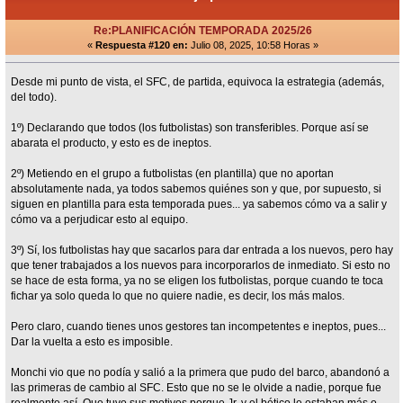
Re:PLANIFICACIÓN TEMPORADA 2025/26
«
Respuesta #120 en:
Julio 08, 2025, 10:58 Horas »
Desde mi punto de vista, el SFC, de partida, equivoca la estrategia (además,
del todo).
1º) Declarando que todos (los futbolistas) son transferibles. Porque así se
abarata el producto, y esto es de ineptos.
2º) Metiendo en el grupo a futbolistas (en plantilla) que no aportan
absolutamente nada, ya todos sabemos quiénes son y que, por supuesto, si
siguen en plantilla para esta temporada pues... ya sabemos cómo va a salir y
cómo va a perjudicar esto al equipo.
3º) Sí, los futbolistas hay que sacarlos para dar entrada a los nuevos, pero hay
que tener trabajados a los nuevos para incorporarlos de inmediato. Si esto no
se hace de esta forma, ya no se eligen los futbolistas, porque cuando te toca
fichar ya solo queda lo que no quiere nadie, es decir, los más malos.
Pero claro, cuando tienes unos gestores tan incompetentes e ineptos, pues...
Dar la vuelta a esto es imposible.
Monchi vio que no podía y salió a la primera que pudo del barco, abandonó a
las primeras de cambio al SFC. Esto que no se le olvide a nadie, porque fue
realmente así. Que tuvo sus motivos porque Jr. y el bético le estaban más o