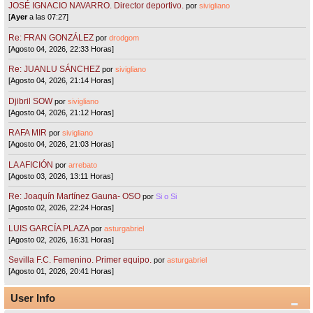
JOSÉ IGNACIO NAVARRO. Director deportivo.
por
sivigliano
[
Ayer
a las 07:27]
Re: FRAN GONZÁLEZ
por
drodgom
[Agosto 04, 2026, 22:33 Horas]
Re: JUANLU SÁNCHEZ
por
sivigliano
[Agosto 04, 2026, 21:14 Horas]
Djibril SOW
por
sivigliano
[Agosto 04, 2026, 21:12 Horas]
RAFA MIR
por
sivigliano
[Agosto 04, 2026, 21:03 Horas]
LA AFICIÓN
por
arrebato
[Agosto 03, 2026, 13:11 Horas]
Re: Joaquín Martínez Gauna- OSO
por
Si o Si
[Agosto 02, 2026, 22:24 Horas]
LUIS GARCÍA PLAZA
por
asturgabriel
[Agosto 02, 2026, 16:31 Horas]
Sevilla F.C. Femenino. Primer equipo.
por
asturgabriel
[Agosto 01, 2026, 20:41 Horas]
User Info