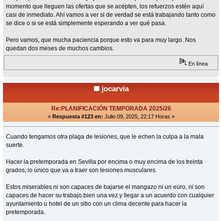
momento que lleguen las ofertas que se acepten, los refuerzos estén aquí
casi de inmediato. Ahí vamos a ver si de verdad se está trabajando tanto como
se dice o si se está simplemente esperando a ver qué pasa.
Pero vamos, que mucha paciencia porque esto va para muy largo. Nos
quedan dos meses de muchos cambios.
En línea
jocarvia
Re:PLANIFICACIÓN TEMPORADA 2025/26
«
Respuesta #123 en:
Julio 09, 2025, 22:17 Horas »
Cuando tengamos otra plaga de lesiones, que le echen la culpa a la mala
suerte.
Hacer la pretemporada en Sevilla por encima o muy encima de los treinta
grados, lo único que va a traer son lesiones musculares.
Estos miserables ni son capaces de bajarse el mangazo ni un euro, ni son
capaces de hacer su trabajo bien una vez y llegar a un acuerdo con cualquier
ayuntamiento u hotel de un sitio con un clima decente para hacer la
pretemporada.