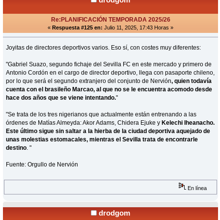
Re:PLANIFICACIÓN TEMPORADA 2025/26
«
Respuesta #125 en:
Julio 11, 2025, 17:43 Horas »
Joyitas de directores deportivos varios. Eso sí, con costes muy diferentes:
"Gabriel Suazo, segundo fichaje del Sevilla FC en este mercado y primero de
Antonio Cordón en el cargo de director deportivo, llega con pasaporte chileno,
por lo que será el segundo extranjero del conjunto de Nervión
, quien todavía
cuenta con el brasileño Marcao, al que no se le encuentra acomodo desde
hace dos años que se viene intentando.
"
"Se trata de los tres nigerianos que actualmente están entrenando a las
órdenes de Matías Almeyda: Akor Adams, Chidera Ejuke y
Kelechi Iheanacho.
Este último sigue sin saltar a la hierba de la ciudad deportiva aquejado de
unas molestias estomacales, mientras el Sevilla trata de encontrarle
destino
. "
Fuente: Orgullo de Nervión
En línea
drodgom