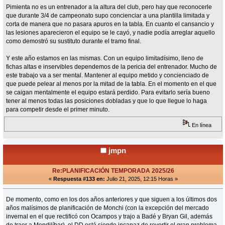
Pimienta no es un entrenador a la altura del club, pero hay que reconocerle
que durante 3/4 de campeonato supo concienciar a una plantilla limitada y
corta de manera que no pasara apuros en la tabla. En cuanto el cansancio y
las lesiones aparecieron el equipo se le cayó, y nadie podía arreglar aquello
como demostró su sustituto durante el tramo final.
Y este año estamos en las mismas. Con un equipo limitadísimo, lleno de
fichas altas e inservibles dependemos de la pericia del entrenador. Mucho de
este trabajo va a ser mental. Mantener al equipo metido y concienciado de
que puede pelear al menos por la mitad de la tabla. En el momento en el que
se caigan mentalmente el equipo estará perdido. Para evitarlo sería bueno
tener al menos todas las posiciones dobladas y que lo que llegue lo haga
para competir desde el primer minuto.
En línea
jmpn
Re:PLANIFICACIÓN TEMPORADA 2025/26
«
Respuesta #133 en:
Julio 21, 2025, 12:15 Horas »
De momento, como en los dos años anteriores y que siguen a los últimos dos
años malísimos de planificación de Monchi (con la excepción del mercado
invernal en el que rectificó con Ocampos y trajo a Badé y Bryan Gil, además
de traer a Mendilíbar), el DD está siendo incapaz de revertir el gran problema