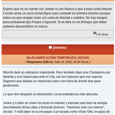
Espero que no se cuente con Jordan ni con Nianzú y que a toda costa Antonio
Cordón arme un once inicial digno para competir en primera división aunque
todos los que vengan sean con carta de libertad o cedidos. No hay margen
para probaturas tipo Peque o Agoumé. Si se falla en los fichajes que faltan
estamos descendidos en marzo.
En línea
jimenez
Re:PLANIFICACIÓN TEMPORADA 2025/26
«
Respuesta #129 en:
Julio 16, 2025, 10:34 Horas »
Monchi dejó un estropicio importante. Pero también dejó una Champions por
delante y una Supercopa ante el City, con los ingresos que eso supone.
Digamos que dejaba un marronazo pero con hilos de donde tirar para
gestionarlo.
Lo que vino después es demoledor. La incompetencia más absurda.
Junior y Castro se creen los reyes el mambo y piensan que todo se arregla
rescindiendo fichas altas y fichando jóvenes. "Haremos más con menos",
decían. Y está labor se la encargan a un tarado como Víctor Orta, incapaz de