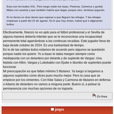
Esos son los bultos XXL. Pero luego están los Isaac, Pedrosa, Carmona o gudelj.
Malos con avaricia y que también habría que largar, porque sino, terminan jugando.
Si no tienes un duro tienes que esperar a que lleguen las rebajas. Y las rebajas
empiezan a partir del 15 de agosto. Es lo que hay. Antes, habrá que ir aligerando
bultos.
Efectivamente, Nianzú no es apto para el fútbol profesional y el Sevilla de
alguna manera debería intentar que se le reconociese una incapacidad
permanente total agarrándose a las continuas recaídas. Este jugador lleva de
baja desde octubre de 2024. Es una barbaridad de tiempo.
En lo de las salidas todos estamos de acuerdo pero algunos se quedarán
porque nadie los quiere. Yo a Isaac le daba margen siempre como
mediapunta con un delantero por delante y de suplente de Vargas. Una
tripleta con Alfon, Vargas y Lukebakio con Ejuke e Idumbo de suplentes puede
funcionar.
Mi preocupación es que faltan mínimo 5 titulares. Ya luego si largamos a
algunos suplentes como dices pues mucho mejor. Pero la casa que se
empiece por los cimientos. Con Kike Salas y Carmona de titulares en defensa
o Adams de delantero no vamos a ninguna parte. Bueno sí, a pelear la
permanencia con muchas opciones de no lograrla.
En línea
jmpn