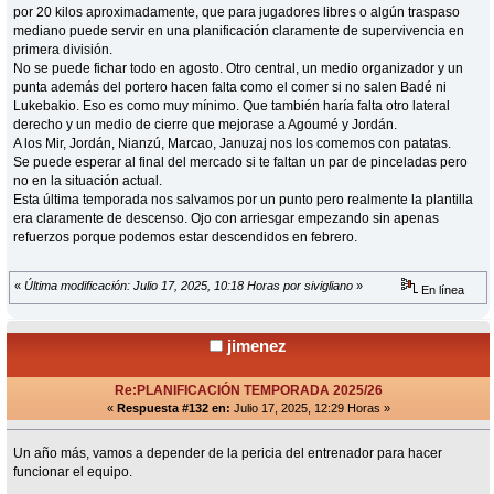
por 20 kilos aproximadamente, que para jugadores libres o algún traspaso
mediano puede servir en una planificación claramente de supervivencia en
primera división.
No se puede fichar todo en agosto. Otro central, un medio organizador y un
punta además del portero hacen falta como el comer si no salen Badé ni
Lukebakio. Eso es como muy mínimo. Que también haría falta otro lateral
derecho y un medio de cierre que mejorase a Agoumé y Jordán.
A los Mir, Jordán, Nianzú, Marcao, Januzaj nos los comemos con patatas.
Se puede esperar al final del mercado si te faltan un par de pinceladas pero
no en la situación actual.
Esta última temporada nos salvamos por un punto pero realmente la plantilla
era claramente de descenso. Ojo con arriesgar empezando sin apenas
refuerzos porque podemos estar descendidos en febrero.
«
Última modificación: Julio 17, 2025, 10:18 Horas por sivigliano
»
En línea
jimenez
Re:PLANIFICACIÓN TEMPORADA 2025/26
«
Respuesta #132 en:
Julio 17, 2025, 12:29 Horas »
Un año más, vamos a depender de la pericia del entrenador para hacer
funcionar el equipo.