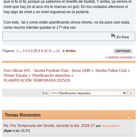
que ni fú ni fá; porque ya sabemos el nivelito de Gudelj. Y arriba, ya vemos el
nivel que hay (ni al arco iris le marcan un gol). En los costados ofensivos sí
hay algo de nivel y un nivel reguleras en la portería.
Con esto, tal y como están planificando ahora mismo, no da para casi nada,
como mucho intentar quedar el 17º otra vez.
En línea
Páginas:
1
...
3
4
5
6
[
7
]
8
9
10
11
...
21
Ir Arriba
IMPRIMIR
« anterior
próximo »
Foro Oficial SFC - Sevilla Football Club - Since 1890
»
Sevilla Fútbol Club
»
Primer Equipo
»
Planificación deportiva
»
PLANIFICACIÓN TEMPORADA 2025/26
Ir a:
Temas Recientes
Re: Pre Temporada del Sevilla, durante la tda. 2026-27
por
asturgabriel
[
Ayer
a las 15:27]