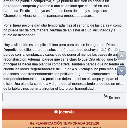
armar una plantilla competitiva, cuya primera decisión es echar a un
entrenador campeón y traerse a una calamidad que conoció en una
barbacoa. En diciembre ya estábamos fuera de todo y sin ingresos
Champions. Ahora sí que el panorama empezaba a asustar.
Por si fuera poco le dan otra temporada más al señorito de las gafas y, como
no puede ser de otra manera, termina de aplastar al club. Arruinados y a
punto de descender.
Hoy la situación es complicadísima pero para eso se le paga a un Director
Deportivo de élite, para que solucione (no para que destruya más). Cordón
parece con la templanza y capacidad de poner al menos las bases de una
reconstrucción. Además, parece que tiene claro lo que Orta olvidó, que lo
principal es hacer una plantilla competitiva. También parece que no tendrá en
cuenta las ideas "regeneradoras" de Junior. 4 o 5 fichajes, no pido más. Pero
que todos sean tremendamente competitivos. Jugadores comprometidos que,
independientemente de su precio, se dejen la piel en el campo y sepan el
oficio. Una plantilla completa y digna que al menos asiente al equipo en mitad
de la tabla y nos permita afrontar el futuro con tranquilidad.
En línea
jocarvia
Re:PLANIFICACIÓN TEMPORADA 2025/26