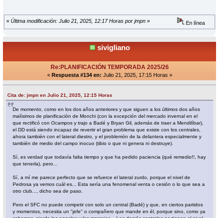
«
Última modificación: Julio 21, 2025, 12:17 Horas por jmpn
»
En línea
sivigliano
Re:PLANIFICACIÓN TEMPORADA 2025/26
«
Respuesta #134 en:
Julio 21, 2025, 17:15 Horas »
Cita de: jmpn en Julio 21, 2025, 12:15 Horas
De momento, como en los dos años anteriores y que siguen a los últimos dos años
malísimos de planificación de Monchi (con la excepción del mercado invernal en el
que rectificó con Ocampos y trajo a Badé y Bryan Gil, además de traer a Mendilíbar),
el DD está siendo incapaz de revertir el gran problema que existe con los centrales,
ahora también con el lateral diestro, y el problemón de la delantera especialmente y
también de medio del campo inocuo (tibio o que ni genera ni destruye).
Sí, es verdad que todavía falta tiempo y que ha pedido paciencia (qué remedio!!, hay
que tenerla), pero...
Sí, a mí me parece perfecto que se refuerce el lateral zurdo, porque el nivel de
Pedrosa ya vemos cuál es... Esta sería una fenomenal venta o cesión o lo que sea a
otro club..., dicho sea de paso.
Pero el SFC no puede competir con solo un central (Badé) y que, en ciertos partidos
y momentos, necesita un "jefe" o compañero que mande en él, porque sino, como ya