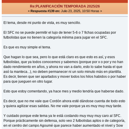
Re:PLANIFICACIÓN TEMPORADA 2025/26
«
Respuesta #139 en:
Julio 23, 2025, 10:50 Horas »
El tema, desde mi punto de vista, es muy sencillo.
El SFC no se puede permitir el lujo de tener 5-6 o 7 fichas ocupadas por
futbolistas que no tienen la categoría mínima para jugar en el SFC.
Es que es muy simple el tema.
Que hagan lo que sea, pero lo que está claro es que esto es así, y esos
futbolistas, que ya todos conocemos y sabemos (porque por x o por y no han
dado rendimiento en años, y ahora no van a darlo, esto lo sabe hasta el que
asó la manteca...), no deben permanecer ni un solo minuto más en plantilla.
Es decir, tienen que ser apartados y mover todos los hilos habidos o por haber
para que jueguen en otro lugar.
Esto que estoy comentando, ya hace mes y medio tendría que haberse dado.
Es decir, que no me vale que Cordón ahora esté dándose cuenta de todo esto
y quiera agilizar esas salidas. No me vale porque ya es muy muy muy tarde.
Y cuidado porque este tema ya le está costando muy muy muy caro al SFC.
Porque prácticamente sin defensa, solo veo 2 futbolistas aptos o de categoría,
en el centro del campo Agoumé que parece haber aumentado el nivel y Sow