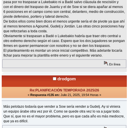
pasa por no traspasar a Lukebakio ni a Badé salvo cláusula de rescisión y
con el dinero del traspaso de Juanlu y el de Sow si se diera apañar al menos
6 posiciones en el campo como son central, delantero, medio de construcción,
pivote defensivo, portero y lateral derecho.
De todos ellos como bien dices el menos urgente sería el de pivote ya que ahí
al menos tenemos a Agoumé, Gudelj y Jordán. Las otras cinco posiciones hay
que reforzarlas a toda costa.
Obviamente si traspasan a Badé o Lukebakio habría que traer otro central u
otro extremo derecho según el caso. Espero que los dos jugadores se pongan
firmes en querer permanecer con nosotros y no se den los traspasos.
El planteamiento es montar un once inicial competitivo. Más adelante tocaría
fichar para mejorar la plantilla entre enero y el siguiente verano.
En línea
drodgom
Re:PLANIFICACIÓN TEMPORADA 2025/26
«
Respuesta #135 en:
Julio 21, 2025, 19:54 Horas »
Más pelotazo todavía que vender a Sow sería vender a Gudelj. Ay si viniera
un equipo árabe otra vez por él. Como se quede otra vez lo va a jugar todo.
Que sí, que no es el mayor problema, pero es que cada año es más mediocre,
que ya es difícil.