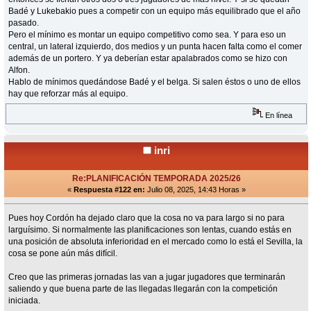
Badé y Lukebakio pues a competir con un equipo más equilibrado que el año
pasado.
Pero el mínimo es montar un equipo competitivo como sea. Y para eso un
central, un lateral izquierdo, dos medios y un punta hacen falta como el comer
además de un portero. Y ya deberían estar apalabrados como se hizo con
Alfon.
Hablo de mínimos quedándose Badé y el belga. Si salen éstos o uno de ellos
hay que reforzar más al equipo.
En línea
inri
Re:PLANIFICACIÓN TEMPORADA 2025/26
«
Respuesta #122 en:
Julio 08, 2025, 14:43 Horas »
Pues hoy Cordón ha dejado claro que la cosa no va para largo si no para
larguísimo. Si normalmente las planificaciones son lentas, cuando estás en
una posición de absoluta inferioridad en el mercado como lo está el Sevilla, la
cosa se pone aún más difícil.
Creo que las primeras jornadas las van a jugar jugadores que terminarán
saliendo y que buena parte de las llegadas llegarán con la competición
iniciada.