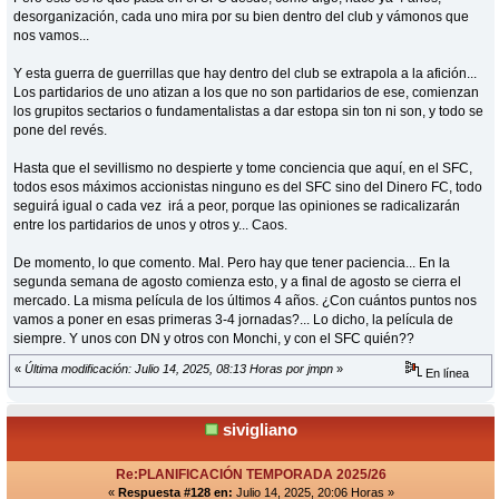
desorganización, cada uno mira por su bien dentro del club y vámonos que
nos vamos...
Y esta guerra de guerrillas que hay dentro del club se extrapola a la afición...
Los partidarios de uno atizan a los que no son partidarios de ese, comienzan
los grupitos sectarios o fundamentalistas a dar estopa sin ton ni son, y todo se
pone del revés.
Hasta que el sevillismo no despierte y tome conciencia que aquí, en el SFC,
todos esos máximos accionistas ninguno es del SFC sino del Dinero FC, todo
seguirá igual o cada vez irá a peor, porque las opiniones se radicalizarán
entre los partidarios de unos y otros y... Caos.
De momento, lo que comento. Mal. Pero hay que tener paciencia... En la
segunda semana de agosto comienza esto, y a final de agosto se cierra el
mercado. La misma película de los últimos 4 años. ¿Con cuántos puntos nos
vamos a poner en esas primeras 3-4 jornadas?... Lo dicho, la película de
siempre. Y unos con DN y otros con Monchi, y con el SFC quién??
«
Última modificación: Julio 14, 2025, 08:13 Horas por jmpn
»
En línea
sivigliano
Re:PLANIFICACIÓN TEMPORADA 2025/26
«
Respuesta #128 en:
Julio 14, 2025, 20:06 Horas »