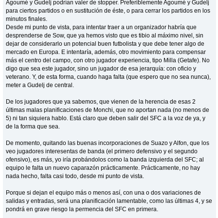
Agoumé y Gudelj podrían valer de stopper. Preferiblemente Agoumé y Gudelj
para ciertos partidos o en sustitución de éste, o para cerrar los partidos en los
minutos finales.
Desde mi punto de vista, para intentar traer a un organizador habría que
desprenderse de Sow, que ya hemos visto que es tibio al máximo nivel, sin
dejar de considerarlo un potencial buen futbolista y que debe tener algo de
mercado en Europa. E intentaría, además, otro movimiento para compensar
más el centro del campo, con otro jugador experiencia, tipo Milla (Getafe). No
digo que sea este jugador, sino un jugador de esa jerarquía: con oficio y
veterano. Y, de esta forma, cuando haga falta (que espero que no sea nunca),
meter a Gudelj de central.
De los jugadores que ya sabemos, que vienen de la herencia de esas 2
últimas malas planificaciones de Monchi, que no aportan nada (no menos de
5) ni tan siquiera hablo. Está claro que deben salir del SFC a la voz de ya, y
de la forma que sea.
De momento, quitando las buenas incorporaciones de Suazo y Alfon, que los
veo jugadores interesentas de banda (el primero defensivo y el segundo
ofensivo), es más, yo iría probándolos como la banda izquierda del SFC; al
equipo le falta un nuevo caparazón prácticamente. Prácticamente, no hay
nada hecho, falta casi todo, desde mi punto de vista.
Porque si dejan el equipo más o menos así, con una o dos variaciones de
salidas y entradas, será una planificación lamentable, como las últimas 4, y se
pondrá en grave riesgo la permencia del SFC en primera.