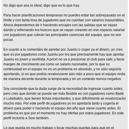
No digo que sea lo ideal, digo que es lo que hay.
Para hacer planificaciones tempranas no puedes estar tan sobrepasado en el
límite y con tanta losa de jugadores que no cuentan con salarios inasumibles.
Ahora dependemos de ir haciendo encajes con las salidas que se vayan
dando y rellenando los huecos que se vayan creando en ese espacio salarial
con jugadores que cubran las principales carencias del equipo, que no son
pocas.
En cuanto a lo comentáis de apretar por Juanlu o coger ya el dinero, yo creo
que es por jugadores como Juanlu por los que precisamente hay que apretar.
Juanlu es joven y sevillista. A priori no va a presionar al club para salir, y tiene
margen de crecimiento así como un salario razonable, por lo que su
continuidad en el equipo no es un problema en absoluto, y no sólo seguiría
aportando, si no que podría revalorizarse aún más a poco que el equipo rinda
de manera decente durante la temporada y en un contexto menos negativo.
Soy consciente que la duda surge de la necesidad de ingresar cuanto antes,
pero creo que donde se puede ser más flexible es con jugadores como Badé
o Lukebakio, que tienen fichas importantes, y que difícilmente se revalorizarán
mucho más. Por este perfil de jugadores yo no apretaría tanto y cogería el
dinero para poder ir haciendo el equipo del año que viene cuanto antes. El
problema es que por el momento no hay ofertas por estos jugadores. En este
perfil incluiría a Sow también.
Lo que queda es mucho trabajo y tocar muchas puertas para que en el