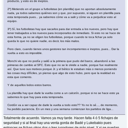
producto, y esto es de ineptos.
2º) Metiendo en el grupo a futbolistas (en plantilla) que no aportan absolutamente
nada, ya todos sabemos quiénes son y que, por supuesto, si siguen en plantilla para
esta temporada pues... ya sabemos cómo va a salir y cómo va a perjudicar esto al
equipo.
3º) Sí, los futbolistas hay que sacarlos para dar entrada a los nuevos, pero hay que
tener trabajados a los nuevos para incorporarlos de inmediato. Si esto no se hace de
esta forma, ya no se eligen los futbolistas, porque cuando te toca fichar ya solo
queda lo que no quiere nadie, es decir, los más malos.
Pero claro, cuando tienes unos gestores tan incompetentes e ineptos, pues... Dar la
vuelta a esto es imposible.
Monchi vio que no podía y salió a la primera que pudo del barco, abandonó a las
primeras de cambio al SFC. Esto que no se le olvide a nadie, porque fue realmente
así. Que tuvo sus motivos porque Jr. y el bético le estaban más o menos poniendo
las cosas muy dífíciles, yo pienso que algo de esto hubo, pero que la realidad es
esta que comento.
Y de aquellos lodos estos barros.
La plantilla hay que darle la vuelta como a un calcetín, porque si no se hace esto ya
sabemos lo que hay para esta temporada.
Cordón va a ser capaz de darle la vuelta a todo esto?? Yo no lo sé..., de momento,
ha pedido paciencia. En un mes y una semana comienzan los partidos de liga...
Totalmente de acuerdo. Vamos ya muy tarde. Hacen falta 4 ó 5 fichajes de
seguridad y si al final hay una venta gorda de Badé y Lukebakio pues
entonces se fichan otros dos o tres jugadores de más nivel. Y si se quedan