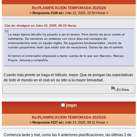
Re:PLANIFICACIÓN TEMPORADA 2025/26
«
Respuesta #126 en:
Julio 12, 2025, 22:50 Horas »
Cita de: drodgom en Julio 10, 2025, 06:15 Horas
La mejor época del año ha pasado a ser el verano. Pero dentro de poco vuelve el
sufrimiento. De momento un amistoso con cinco días mal contados de
entrenamientos ante un equipo inglés. Sin jugadores fundamentales - dentro de
nuestro paupérrimo nivel- que están aún de vacaciones. Ganas de dar el sainete.
Al menos el entrenador empezará a darse cuenta de lo que son Nianzou, Marcao,
Peque, Januzaj y compañía.
Cuanto más pronto se haga el ridículo, mejor. Que se pongan las expectativas
de todo el mundo en el club en su sitio a la mayor brevedad.
En línea
jmpn
Re:PLANIFICACIÓN TEMPORADA 2025/26
«
Respuesta #127 en:
Julio 14, 2025, 08:11 Horas »
Comienza tarde y mal, como las 4 anteriores planificaciones, las últimas 2 de