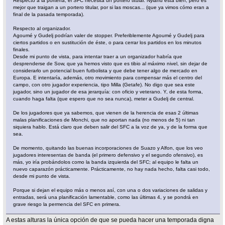
Respecto a la portería, el SFC necesita un portero titular. Nyland está bien, pero es
mejor que traigan a un portero titular, por si las moscas... (que ya vimos cómo eran a
final de la pasada temporada).
Respecto al organizador.
Agoumé y Gudelj podrían valer de stopper. Preferiblemente Agoumé y Gudelj para
ciertos partidos o en sustitución de éste, o para cerrar los partidos en los minutos
finales.
Desde mi punto de vista, para intentar traer a un organizador habría que
desprenderse de Sow, que ya hemos visto que es tibio al máximo nivel, sin dejar de
considerarlo un potencial buen futbolista y que debe tener algo de mercado en
Europa. E intentaría, además, otro movimiento para compensar más el centro del
campo, con otro jugador experiencia, tipo Milla (Getafe). No digo que sea este
jugador, sino un jugador de esa jerarquía: con oficio y veterano. Y, de esta forma,
cuando haga falta (que espero que no sea nunca), meter a Gudelj de central.
De los jugadores que ya sabemos, que vienen de la herencia de esas 2 últimas
malas planificaciones de Monchi, que no aportan nada (no menos de 5) ni tan
siquiera hablo. Está claro que deben salir del SFC a la voz de ya, y de la forma que
sea.
De momento, quitando las buenas incorporaciones de Suazo y Alfon, que los veo
jugadores interesentas de banda (el primero defensivo y el segundo ofensivo), es
más, yo iría probándolos como la banda izquierda del SFC; al equipo le falta un
nuevo caparazón prácticamente. Prácticamente, no hay nada hecho, falta casi todo,
desde mi punto de vista.
Porque si dejan el equipo más o menos así, con una o dos variaciones de salidas y
entradas, será una planificación lamentable, como las últimas 4, y se pondrá en
grave riesgo la permencia del SFC en primera.
A estas alturas la única opción de que se pueda hacer una temporada digna