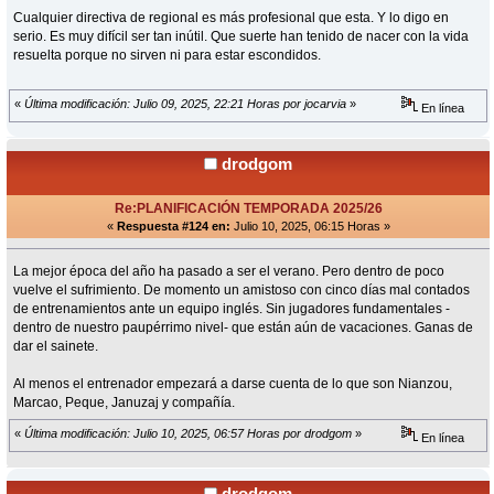
Cualquier directiva de regional es más profesional que esta. Y lo digo en
serio. Es muy difícil ser tan inútil. Que suerte han tenido de nacer con la vida
resuelta porque no sirven ni para estar escondidos.
«
Última modificación: Julio 09, 2025, 22:21 Horas por jocarvia
»
En línea
drodgom
Re:PLANIFICACIÓN TEMPORADA 2025/26
«
Respuesta #124 en:
Julio 10, 2025, 06:15 Horas »
La mejor época del año ha pasado a ser el verano. Pero dentro de poco
vuelve el sufrimiento. De momento un amistoso con cinco días mal contados
de entrenamientos ante un equipo inglés. Sin jugadores fundamentales -
dentro de nuestro paupérrimo nivel- que están aún de vacaciones. Ganas de
dar el sainete.
Al menos el entrenador empezará a darse cuenta de lo que son Nianzou,
Marcao, Peque, Januzaj y compañía.
«
Última modificación: Julio 10, 2025, 06:57 Horas por drodgom
»
En línea
drodgom