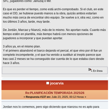
SFC, jugadores como: Januzaj o Mir.
Es que es perder el tiempo, como está archi-comprobado. Si el club, en este
caso el DD, se hubiese puesto manos a la obra, quizás ambos estarían
mucho más cerca de encontrar otro equipo. Se vuelve a ir, otra vez, como en
los últimos 3 años, tarde, muy tarde.
De Jordán, Marcao y Nianzú, más de lo mismo. No aportan nada. Cuanto más
tiempo estén en plantilla, más tiempo habrá con menos opciones de
jugadores a incorporar y que puedan aportar.
3 años ya, en el mismo plan.
Y el primero abandonó el barco dejando el percal, el que vino por él fue un
completo incompetente, y el que ha venido a sustituir al inepto parece que
tras casi 2 meses se ha conseguido dar cuenta de lo que estaba claro desde
hace 3 años.
En línea
jocarvia
Re:PLANIFICACIÓN TEMPORADA 2025/26
«
Respuesta #137 en:
Julio 23, 2025, 00:12 Horas »
Jordan nos lo comemos, pero sigo diciendo que nianzou no es apto para