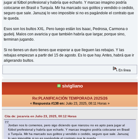
jugar al fútbol profesional y habría que echarlo. Y marcao imagino podría
colocarse en Brasil o Turquía. Mir ha marcado sus golitos y vendido o cedido,
seguro que sale. Januzaj lo veo imposible si no es pagándole el contrato que
le queda.
Esos son los bultos XXL. Pero luego están los Isaac, Pedrosa, Carmona o
gudelj. Malos con avaricia y que también habría que largar, porque sino,
terminan jugando.
Si no tienes un duro tienes que esperar a que lleguen las rebajas. Y las
rebajas empiezan a partir del 15 de agosto. Es lo que hay. Antes, habrá que ir
aligerando bultos.
En línea
sivigliano
Re:PLANIFICACIÓN TEMPORADA 2025/26
«
Respuesta #138 en:
Julio 23, 2025, 08:11 Horas »
Cita de: jocarvia en Julio 23, 2025, 00:12 Horas
Jordan nos lo comemos, pero sigo diciendo que nianzou no es apto para jugar al
fútbol profesional y habría que echarlo. Y marcao imagino podría colocarse en Brasil
o Turquía. Mir ha marcado sus golitos y vendido o cedido, seguro que sale. Januzaj
lo veo imposible si no es pagándole el contrato que le queda.