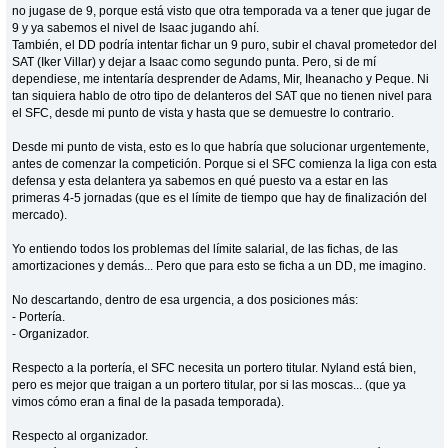
no jugase de 9, porque está visto que otra temporada va a tener que jugar de
9 y ya sabemos el nivel de Isaac jugando ahí.
También, el DD podría intentar fichar un 9 puro, subir el chaval prometedor del
SAT (Iker Villar) y dejar a Isaac como segundo punta. Pero, si de mí
dependiese, me intentaría desprender de Adams, Mir, Iheanacho y Peque. Ni
tan siquiera hablo de otro tipo de delanteros del SAT que no tienen nivel para
el SFC, desde mi punto de vista y hasta que se demuestre lo contrario.
Desde mi punto de vista, esto es lo que habría que solucionar urgentemente,
antes de comenzar la competición. Porque si el SFC comienza la liga con esta
defensa y esta delantera ya sabemos en qué puesto va a estar en las
primeras 4-5 jornadas (que es el límite de tiempo que hay de finalización del
mercado).
Yo entiendo todos los problemas del límite salarial, de las fichas, de las
amortizaciones y demás... Pero que para esto se ficha a un DD, me imagino.
No descartando, dentro de esa urgencia, a dos posiciones más:
- Portería.
- Organizador.
Respecto a la portería, el SFC necesita un portero titular. Nyland está bien,
pero es mejor que traigan a un portero titular, por si las moscas... (que ya
vimos cómo eran a final de la pasada temporada).
Respecto al organizador.