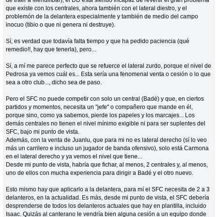
que existe con los centrales, ahora también con el lateral diestro, y el
problemón de la delantera especialmente y también de medio del campo
inocuo (tibio o que ni genera ni destruye).
Sí, es verdad que todavía falta tiempo y que ha pedido paciencia (qué
remedio!!, hay que tenerla), pero...
Sí, a mí me parece perfecto que se refuerce el lateral zurdo, porque el nivel de
Pedrosa ya vemos cuál es... Esta sería una fenomenal venta o cesión o lo que
sea a otro club..., dicho sea de paso.
Pero el SFC no puede competir con solo un central (Badé) y que, en ciertos
partidos y momentos, necesita un "jefe" o compañero que mande en él,
porque sino, como ya sabemos, pierde los papeles y los marcajes... Los
demás centrales no tienen el nivel mínimo exigible ni para ser suplentes del
SFC, bajo mi punto de vista.
Además, con la venta de Juanlu, que para mi no es lateral derecho (sí lo veo
más un carrilero e incluso un jugador de banda ofensivo), solo está Carmona
en el lateral derecho y ya vemos el nivel que tiene...
Desde mi punto de vista, habría que fichar, al menos, 2 centrales y, al menos,
uno de ellos con mucha experiencia para dirigir a Badé y el otro nuevo.
Esto mismo hay que aplicarlo a la delantera, para mí el SFC necesita de 2 a 3
delanteros, en la actualidad. Es más, desde mi punto de vista, el SFC debería
desprenderse de todos los delanteros actuales que hay en plantilla, incluido
Isaac. Quizás al canterano le vendría bien alguna cesión a un equipo donde