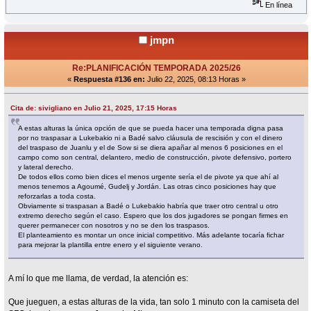
En línea
jmpn
Re:PLANIFICACIÓN TEMPORADA 2025/26
«
Respuesta #136 en:
Julio 22, 2025, 08:13 Horas »
Cita de: sivigliano en Julio 21, 2025, 17:15 Horas
A estas alturas la única opción de que se pueda hacer una temporada digna pasa
por no traspasar a Lukebakio ni a Badé salvo cláusula de rescisión y con el dinero
del traspaso de Juanlu y el de Sow si se diera apañar al menos 6 posiciones en el
campo como son central, delantero, medio de construcción, pivote defensivo, portero
y lateral derecho.
De todos ellos como bien dices el menos urgente sería el de pivote ya que ahí al
menos tenemos a Agoumé, Gudelj y Jordán. Las otras cinco posiciones hay que
reforzarlas a toda costa.
Obviamente si traspasan a Badé o Lukebakio habría que traer otro central u otro
extremo derecho según el caso. Espero que los dos jugadores se pongan firmes en
querer permanecer con nosotros y no se den los traspasos.
El planteamiento es montar un once inicial competitivo. Más adelante tocaría fichar
para mejorar la plantilla entre enero y el siguiente verano.
A mí lo que me llama, de verdad, la atención es:
Que jueguen, a estas alturas de la vida, tan solo 1 minuto con la camiseta del