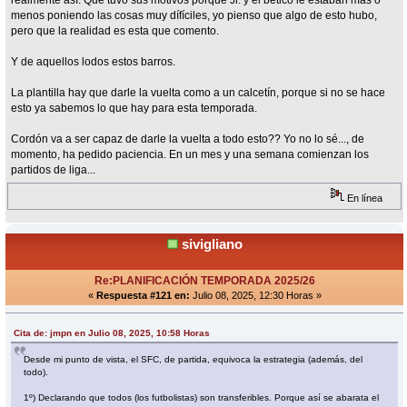
menos poniendo las cosas muy dífíciles, yo pienso que algo de esto hubo,
pero que la realidad es esta que comento.
Y de aquellos lodos estos barros.
La plantilla hay que darle la vuelta como a un calcetín, porque si no se hace
esto ya sabemos lo que hay para esta temporada.
Cordón va a ser capaz de darle la vuelta a todo esto?? Yo no lo sé..., de
momento, ha pedido paciencia. En un mes y una semana comienzan los
partidos de liga...
En línea
sivigliano
Re:PLANIFICACIÓN TEMPORADA 2025/26
«
Respuesta #121 en:
Julio 08, 2025, 12:30 Horas »
Cita de: jmpn en Julio 08, 2025, 10:58 Horas
Desde mi punto de vista, el SFC, de partida, equivoca la estrategia (además, del
todo).
1º) Declarando que todos (los futbolistas) son transferibles. Porque así se abarata el