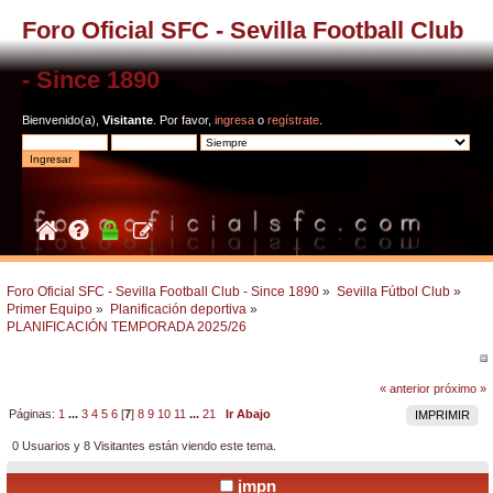
Foro Oficial SFC - Sevilla Football Club
- Since 1890
Bienvenido(a),
Visitante
. Por favor,
ingresa
o
regístrate
.
Foro Oficial SFC - Sevilla Football Club - Since 1890
»
Sevilla Fútbol Club
»
Primer Equipo
»
Planificación deportiva
»
PLANIFICACIÓN TEMPORADA 2025/26
« anterior
próximo »
Páginas:
1
...
3
4
5
6
[
7
]
8
9
10
11
...
21
Ir Abajo
IMPRIMIR
0 Usuarios y 8 Visitantes están viendo este tema.
jmpn