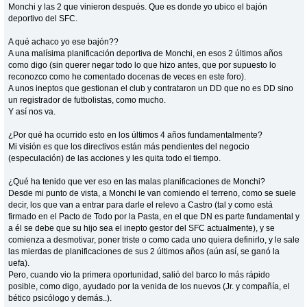
Monchi y las 2 que vinieron después. Que es donde yo ubico el bajón
deportivo del SFC.
A qué achaco yo ese bajón??
A una malísima planificación deportiva de Monchi, en esos 2 últimos años
como digo (sin querer negar todo lo que hizo antes, que por supuesto lo
reconozco como he comentado docenas de veces en este foro).
A unos ineptos que gestionan el club y contrataron un DD que no es DD sino
un registrador de futbolistas, como mucho.
Y así nos va.
¿Por qué ha ocurrido esto en los últimos 4 años fundamentalmente?
Mi visión es que los directivos están más pendientes del negocio
(especulación) de las acciones y les quita todo el tiempo.
¿Qué ha tenido que ver eso en las malas planificaciones de Monchi?
Desde mi punto de vista, a Monchi le van comiendo el terreno, como se suele
decir, los que van a entrar para darle el relevo a Castro (tal y como está
firmado en el Pacto de Todo por la Pasta, en el que DN es parte fundamental y
a él se debe que su hijo sea el inepto gestor del SFC actualmente), y se
comienza a desmotivar, poner triste o como cada uno quiera definirlo, y le sale
las mierdas de planificaciones de sus 2 últimos años (aún así, se ganó la
uefa).
Pero, cuando vio la primera oportunidad, salió del barco lo más rápido
posible, como digo, ayudado por la venida de los nuevos (Jr. y compañía, el
bético psicólogo y demás..).