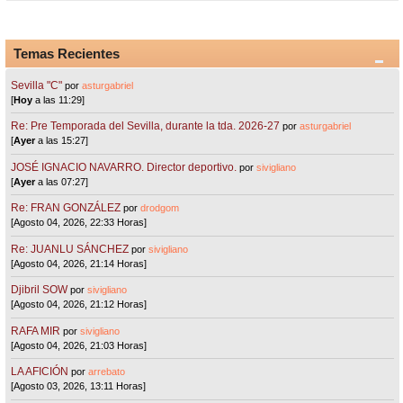
Temas Recientes
Sevilla "C"
por
asturgabriel
[
Hoy
a las 11:29]
Re: Pre Temporada del Sevilla, durante la tda. 2026-27
por
asturgabriel
[
Ayer
a las 15:27]
JOSÉ IGNACIO NAVARRO. Director deportivo.
por
sivigliano
[
Ayer
a las 07:27]
Re: FRAN GONZÁLEZ
por
drodgom
[Agosto 04, 2026, 22:33 Horas]
Re: JUANLU SÁNCHEZ
por
sivigliano
[Agosto 04, 2026, 21:14 Horas]
Djibril SOW
por
sivigliano
[Agosto 04, 2026, 21:12 Horas]
RAFA MIR
por
sivigliano
[Agosto 04, 2026, 21:03 Horas]
LA AFICIÓN
por
arrebato
[Agosto 03, 2026, 13:11 Horas]