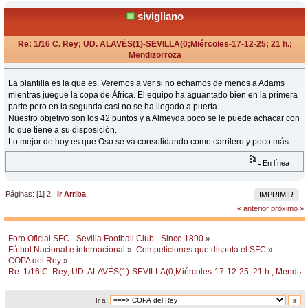
sivigliano
Re: 1/16 C. Rey; UD. ALAVÉS(1)-SEVILLA(0;Miércoles-17-12-25; 21 h.;
Mendizorroza
«
Respuesta #19 en:
Diciembre 17, 2025, 23:43 Horas »
La plantilla es la que es. Veremos a ver si no echamos de menos a Adams
mientras juegue la copa de África. El equipo ha aguantado bien en la primera
parte pero en la segunda casi no se ha llegado a puerta.
Nuestro objetivo son los 42 puntos y a Almeyda poco se le puede achacar con
lo que tiene a su disposición.
Lo mejor de hoy es que Oso se va consolidando como carrilero y poco más.
En línea
Páginas: [
1
]
2
Ir Arriba
IMPRIMIR
« anterior
próximo »
Foro Oficial SFC - Sevilla Football Club - Since 1890
»
Fútbol Nacional e internacional
»
Competiciones que disputa el SFC
»
COPA del Rey
»
Re: 1/16 C. Rey; UD. ALAVÉS(1)-SEVILLA(0;Miércoles-17-12-25; 21 h.; Mendizo
Ir a: