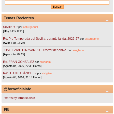
Temas Recientes
Sevilla "C"
por
asturgabriel
[
Hoy
a las 11:29]
Re: Pre Temporada del Sevilla, durante la tda. 2026-27
por
asturgabriel
[
Ayer
a las 15:27]
JOSÉ IGNACIO NAVARRO. Director deportivo.
por
sivigliano
[
Ayer
a las 07:27]
Re: FRAN GONZÁLEZ
por
drodgom
[Agosto 04, 2026, 22:33 Horas]
Re: JUANLU SÁNCHEZ
por
sivigliano
[Agosto 04, 2026, 21:14 Horas]
@forooficialsfc
Tweets by forooficialsfc
FB