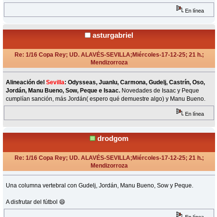
En línea
asturgabriel
Re: 1/16 Copa Rey; UD. ALAVÉS-SEVILLA;Miércoles-17-12-25; 21 h.;
Mendizorroza
«
Respuesta #6 en:
Diciembre 17, 2025, 20:35 Horas »
Alineación del
Sevilla
: Odysseas, Juanlu, Carmona, Gudelj, Castrín, Oso,
Jordán, Manu Bueno, Sow, Peque e Isaac.
Novedades de Isaac y Peque
cumplían sanción, más Jordán( espero qué demuestre algo) y Manu Bueno.
En línea
drodgom
Re: 1/16 Copa Rey; UD. ALAVÉS-SEVILLA;Miércoles-17-12-25; 21 h.;
Mendizorroza
«
Respuesta #7 en:
Diciembre 17, 2025, 21:01 Horas »
Una columna vertebral con Gudelj, Jordán, Manu Bueno, Sow y Peque.
A disfrutar del fútbol 😄