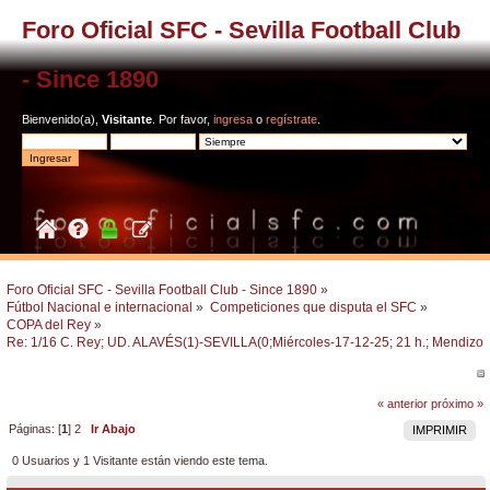
Foro Oficial SFC - Sevilla Football Club
- Since 1890
Bienvenido(a),
Visitante
. Por favor,
ingresa
o
regístrate
.
Foro Oficial SFC - Sevilla Football Club - Since 1890
»
Fútbol Nacional e internacional
»
Competiciones que disputa el SFC
»
COPA del Rey
»
Re: 1/16 C. Rey; UD. ALAVÉS(1)-SEVILLA(0;Miércoles-17-12-25; 21 h.; Mendizor
« anterior
próximo »
Páginas: [
1
]
2
Ir Abajo
IMPRIMIR
0 Usuarios y 1 Visitante están viendo este tema.