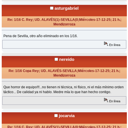
asturgabriel
Re: 1/16 C. Rey; UD. ALAVÉS(1)-SEVILLA(0;Miércoles-17-12-25; 21 h.;
Mendizorroza
«
Respuesta #15 en:
Diciembre 17, 2025, 22:56 Horas »
Pena de Sevilla, otro año eliminado en los 1/16.
En línea
nereido
Re: 1/16 Copa Rey; UD. ALAVÉS-SEVILLA;Miércoles-17-12-25; 21 h.;
Mendizorroza
«
Respuesta #16 en:
Diciembre 17, 2025, 22:57 Horas »
Que horror de equipo!!!...no tienen ni técnica, ni físico, ni el más mínimo orden
táctico... De calidad ya ni hablo. Medre mía lo que han hecho contigo.
En línea
jocarvia
Re: 1/16 C. Rey; UD. ALAVÉS(1)-SEVILLA(0;Miércoles-17-12-25; 21 h.;