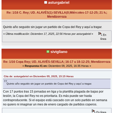
asturgabriel
Re: 1/16 C. Rey; UD. ALAVÉS(1)-SEVILLA(0;Miércoles-17-12-25; 21 h.;
Mendizorroza
«
en:
Diciembre 09, 2025, 15:15 Horas »
Quinto año seguido sin jugar un partido de Copa del Rey y aquí a tragar.
«
Última modificación: Diciembre 17, 2025, 22:56 Horas por asturgabriel
»
En
línea
sivigliano
Re: 1/16 Copa Rey; UD. ALAVÉS-SEVILLA; 16-17 u 18-12-25; Mendizorroza
«
Respuesta #1 en:
Diciembre 09, 2025, 16:35 Horas »
Cita de: asturgabriel en Diciembre 09, 2025, 15:15 Horas
Quinto año seguido sin jugar un partido de Copa del Rey y aquí a tragar.
Con 17 puntos tras 15 jornadas en liga y la plantilla plagada de bajas por
lesión, la Copa del Rey no es prioritaria. Es más puede ser hasta
contraproducente. Si el equipo está cascado con un solo partido en semana
no quiero ni imaginar un mes de enero cargado de partidos coperos.
En línea