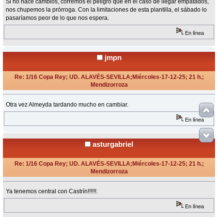
Si no hace cambios, corremos el peligro que en el caso de llegar empatados,
nos chupemos la prórroga. Con la limitaciones de esta plantilla, el sábado lo
pasaríamos peor de lo que nos espera.
En línea
jmpn
Re: 1/16 Copa Rey; UD. ALAVÉS-SEVILLA;Miércoles-17-12-25; 21 h.;
Mendizorroza
«
Respuesta #13 en:
Diciembre 17, 2025, 22:24 Horas »
Otra vez Almeyda tardando mucho en cambiar.
En línea
asturgabriel
Re: 1/16 Copa Rey; UD. ALAVÉS-SEVILLA;Miércoles-17-12-25; 21 h.;
Mendizorroza
«
Respuesta #14 en:
Diciembre 17, 2025, 22:38 Horas »
Ya tenemos central con Castrín!!!!!!.
En línea