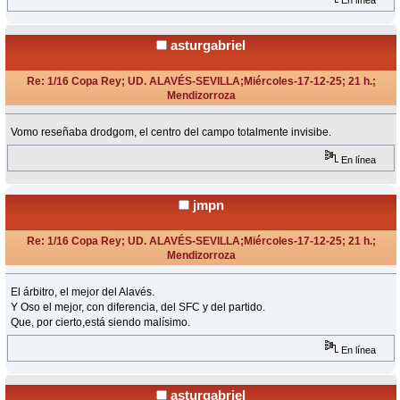
En línea
asturgabriel
Re: 1/16 Copa Rey; UD. ALAVÉS-SEVILLA;Miércoles-17-12-25; 21 h.;
Mendizorroza
«
Respuesta #8 en:
Diciembre 17, 2025, 21:20 Horas »
Vomo reseñaba drodgom, el centro del campo totalmente invisibe.
En línea
jmpn
Re: 1/16 Copa Rey; UD. ALAVÉS-SEVILLA;Miércoles-17-12-25; 21 h.;
Mendizorroza
«
Respuesta #9 en:
Diciembre 17, 2025, 21:49 Horas »
El árbitro, el mejor del Alavés.
Y Oso el mejor, con diferencia, del SFC y del partido.
Que, por cierto,está siendo malísimo.
En línea
asturgabriel