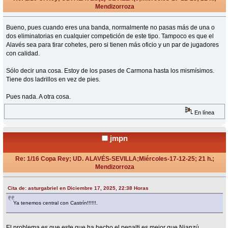
Mendizorroza
«
Respuesta #17 en:
Diciembre 17, 2025, 23:01 Horas »
Bueno, pues cuando eres una banda, normalmente no pasas más de una o
dos eliminatorias en cualquier competición de este tipo. Tampoco es que el
Alavés sea para tirar cohetes, pero si tienen más oficio y un par de jugadores
con calidad.
Sólo decir una cosa. Estoy de los pases de Carmona hasta los mismísimos.
Tiene dos ladrillos en vez de pies.
Pues nada. A otra cosa.
En línea
jmpn
Re: 1/16 Copa Rey; UD. ALAVÉS-SEVILLA;Miércoles-17-12-25; 21 h.;
Mendizorroza
«
Respuesta #18 en:
Diciembre 17, 2025, 23:04 Horas »
Cita de: asturgabriel en Diciembre 17, 2025, 22:38 Horas
Ya tenemos central con Castrín!!!!!!.
El problema es que este que ha hecho el penalti es mejor que Nianzú,