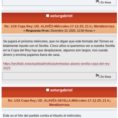
En línea
asturgabriel
Re: 1/16 Copa Rey; UD. ALAVÉS-Miércoles-17-12-25; 21 h.; Mendizorroza
«
Respuesta #4 en:
Diciembre 10, 2025, 12:06 Horas »
Se jugará el próximo miércoles, que no digan que este formato del Torneo es
totalmente injusto con el Sevilla. Cinco años si queremos ver a nuestra Sevilla
en la Copa del Rey hay que desplazarse, algunos son largos, nos cuesta
dinero y encima jugamos fuera de casa.
https://sevillafc.es/actualidad/noticias/entradas-alaves-sevilla-copa-del-rey-
2025
En línea
asturgabriel
Re: 1/16 Copa Rey; UD. ALAVÉS-SEVILLA;Miércoles-17-12-25; 21 h.;
Mendizorroza
«
Respuesta #5 en:
Diciembre 15, 2025, 21:01 Horas »
Este es el hilo del partido contra el Alavés el miércoles.