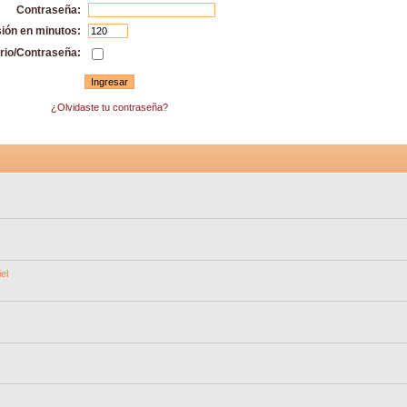
Contraseña:
sión en minutos:
rio/Contraseña:
¿Olvidaste tu contraseña?
el