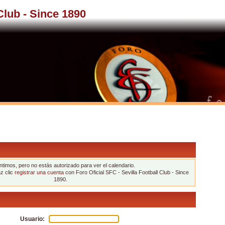
 Club - Since 1890
ntimos, pero no estás autorizado para ver el calendario.
az clic
registrar una cuenta
con Foro Oficial SFC - Sevilla Football Club - Since
1890.
Usuario: