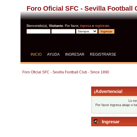
Foro Oficial SFC - Sevilla Football
Bienvenido(a),
Visitante
. Por favor,
ingresa
o
regístrate
.
INICIO
AYUDA
INGRESAR
REGISTRARSE
Foro Oficial SFC - Sevilla Football Club - Since 1890
¡Advertencia!
Lo se
Por favor ingresa abajo o h
Ingresar