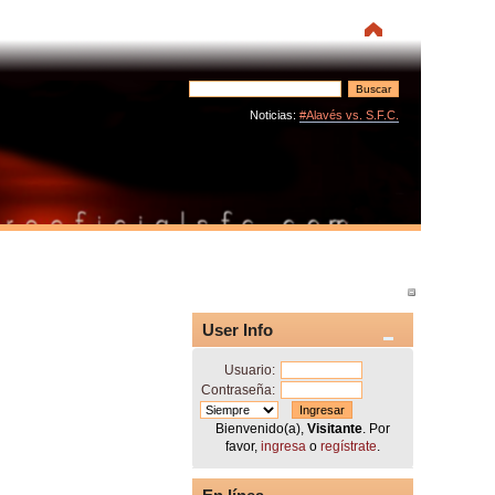
Noticias:
#Alavés vs. S.F.C.
User Info
Usuario:
Contraseña:
Bienvenido(a),
Visitante
. Por
favor,
ingresa
o
regístrate
.