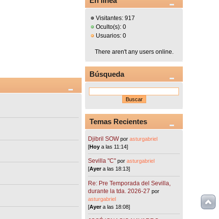
En línea
Visitantes: 917
Oculto(s): 0
Usuarios: 0
There aren't any users online.
Búsqueda
Temas Recientes
Djibril SOW
por
asturgabriel
[
Hoy
a las 11:14]
Sevilla "C"
por
asturgabriel
[
Ayer
a las 18:13]
Re: Pre Temporada del Sevilla,
durante la tda. 2026-27
por
asturgabriel
[
Ayer
a las 18:08]