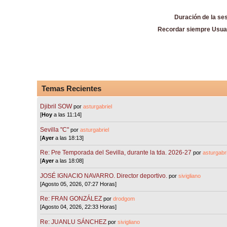
Duración de la se
Recordar siempre Usua
Temas Recientes
Djibril SOW
por
asturgabriel
[
Hoy
a las 11:14]
Sevilla "C"
por
asturgabriel
[
Ayer
a las 18:13]
Re: Pre Temporada del Sevilla, durante la tda. 2026-27
por
asturgabri
[
Ayer
a las 18:08]
JOSÉ IGNACIO NAVARRO. Director deportivo.
por
sivigliano
[Agosto 05, 2026, 07:27 Horas]
Re: FRAN GONZÁLEZ
por
drodgom
[Agosto 04, 2026, 22:33 Horas]
Re: JUANLU SÁNCHEZ
por
sivigliano