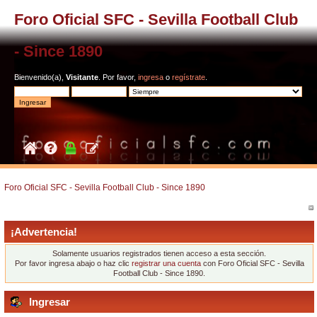
Foro Oficial SFC - Sevilla Football Club
- Since 1890
Bienvenido(a),
Visitante
. Por favor,
ingresa
o
regístrate
.
Foro Oficial SFC - Sevilla Football Club - Since 1890
¡Advertencia!
Solamente usuarios registrados tienen acceso a esta sección.
Por favor ingresa abajo o haz clic
registrar una cuenta
con Foro Oficial SFC - Sevilla
Football Club - Since 1890.
Ingresar