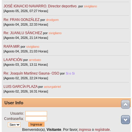
JOSÉ IGNACIO NAVARRO. Director deportivo.
por
sivigliano
[Agosto 05, 2026, 07:27 Horas]
Re: FRAN GONZÁLEZ
por
drodgom
[Agosto 04, 2026, 22:33 Horas]
Re: JUANLU SÁNCHEZ
por
sivigliano
[Agosto 04, 2026, 21:14 Horas]
RAFA MIR
por
sivigliano
[Agosto 04, 2026, 21:03 Horas]
LA AFICIÓN
por
arrebato
[Agosto 03, 2026, 13:11 Horas]
Re: Joaquín Martínez Gauna- OSO
por
Si o Si
[Agosto 02, 2026, 22:24 Horas]
LUIS GARCÍA PLAZA
por
asturgabriel
[Agosto 02, 2026, 16:31 Horas]
User Info
Usuario:
Contraseña:
Bienvenido(a),
Visitante
. Por favor,
ingresa
o
regístrate
.