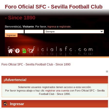
Foro Oficial SFC - Sevilla Football Club
- Since 1890
Bienvenido(a),
Visitante
. Por favor,
ingresa
o
regístrate
.
Foro Oficial SFC - Sevilla Football Club - Since 1890
¡Advertencia!
Solamente usuarios registrados tienen acceso a esta sección.
Por favor ingresa abajo o haz clic
registrar una cuenta
con Foro Oficial SFC - Sevilla
Football Club - Since 1890.
Ingresar