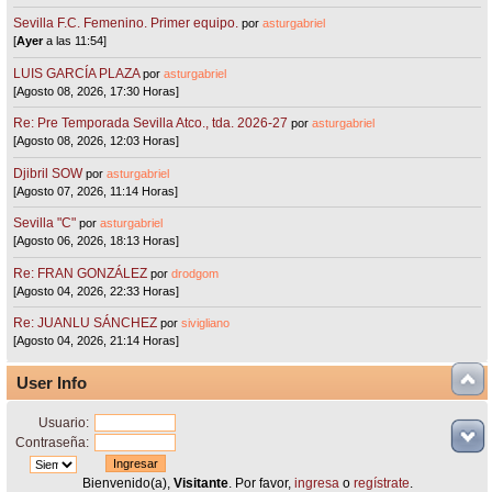
Sevilla F.C. Femenino. Primer equipo.
por
asturgabriel
[
Ayer
a las 11:54]
LUIS GARCÍA PLAZA
por
asturgabriel
[Agosto 08, 2026, 17:30 Horas]
Re: Pre Temporada Sevilla Atco., tda. 2026-27
por
asturgabriel
[Agosto 08, 2026, 12:03 Horas]
Djibril SOW
por
asturgabriel
[Agosto 07, 2026, 11:14 Horas]
Sevilla "C"
por
asturgabriel
[Agosto 06, 2026, 18:13 Horas]
Re: FRAN GONZÁLEZ
por
drodgom
[Agosto 04, 2026, 22:33 Horas]
Re: JUANLU SÁNCHEZ
por
sivigliano
[Agosto 04, 2026, 21:14 Horas]
User Info
Usuario:
Contraseña:
Bienvenido(a),
Visitante
. Por favor,
ingresa
o
regístrate
.