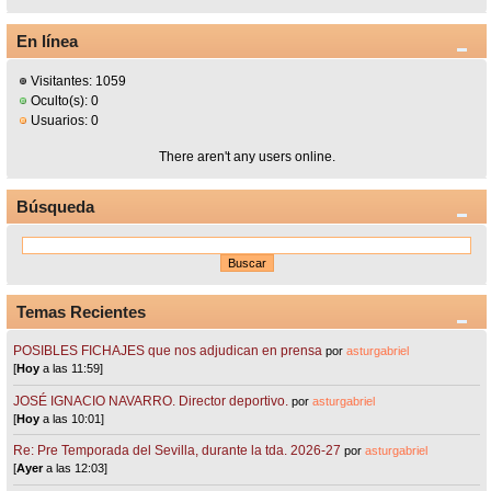
En línea
Visitantes: 1059
Oculto(s): 0
Usuarios: 0
There aren't any users online.
Búsqueda
Temas Recientes
POSIBLES FICHAJES que nos adjudican en prensa
por
asturgabriel
[
Hoy
a las 11:59]
JOSÉ IGNACIO NAVARRO. Director deportivo.
por
asturgabriel
[
Hoy
a las 10:01]
Re: Pre Temporada del Sevilla, durante la tda. 2026-27
por
asturgabriel
[
Ayer
a las 12:03]