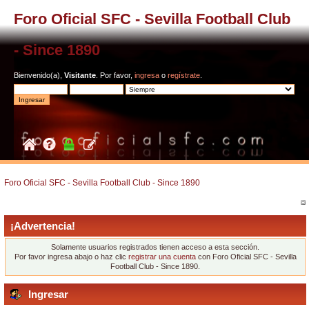
Foro Oficial SFC - Sevilla Football Club
- Since 1890
Bienvenido(a),
Visitante
. Por favor,
ingresa
o
regístrate
.
Foro Oficial SFC - Sevilla Football Club - Since 1890
¡Advertencia!
Solamente usuarios registrados tienen acceso a esta sección.
Por favor ingresa abajo o haz clic
registrar una cuenta
con Foro Oficial SFC - Sevilla
Football Club - Since 1890.
Ingresar