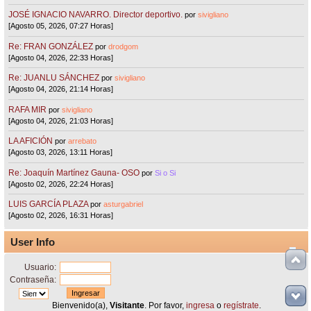
JOSÉ IGNACIO NAVARRO. Director deportivo.
por
sivigliano
[Agosto 05, 2026, 07:27 Horas]
Re: FRAN GONZÁLEZ
por
drodgom
[Agosto 04, 2026, 22:33 Horas]
Re: JUANLU SÁNCHEZ
por
sivigliano
[Agosto 04, 2026, 21:14 Horas]
RAFA MIR
por
sivigliano
[Agosto 04, 2026, 21:03 Horas]
LA AFICIÓN
por
arrebato
[Agosto 03, 2026, 13:11 Horas]
Re: Joaquín Martínez Gauna- OSO
por
Si o Si
[Agosto 02, 2026, 22:24 Horas]
LUIS GARCÍA PLAZA
por
asturgabriel
[Agosto 02, 2026, 16:31 Horas]
User Info
Usuario:
Contraseña:
Bienvenido(a),
Visitante
. Por favor,
ingresa
o
regístrate
.