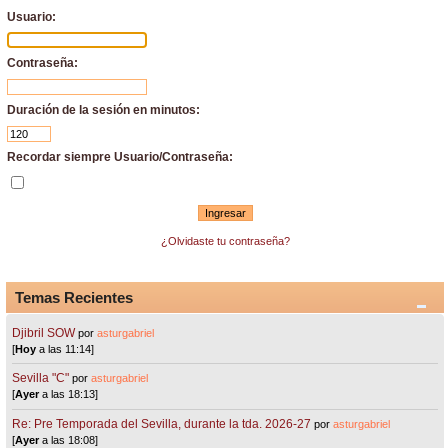
Usuario:
Contraseña:
Duración de la sesión en minutos:
Recordar siempre Usuario/Contraseña:
¿Olvidaste tu contraseña?
Temas Recientes
Djibril SOW
por
asturgabriel
[
Hoy
a las 11:14]
Sevilla "C"
por
asturgabriel
[
Ayer
a las 18:13]
Re: Pre Temporada del Sevilla, durante la tda. 2026-27
por
asturgabriel
[
Ayer
a las 18:08]