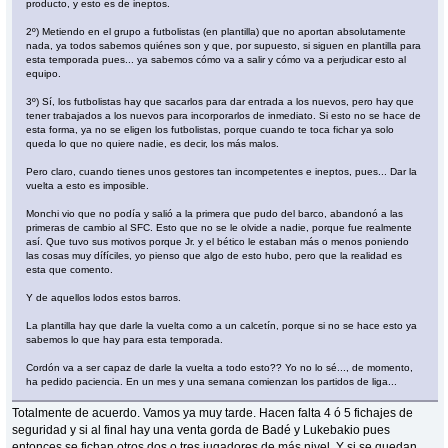
producto, y esto es de ineptos.
2º) Metiendo en el grupo a futbolistas (en plantilla) que no aportan absolutamente
nada, ya todos sabemos quiénes son y que, por supuesto, si siguen en plantilla para
esta temporada pues... ya sabemos cómo va a salir y cómo va a perjudicar esto al
equipo.
3º) Sí, los futbolistas hay que sacarlos para dar entrada a los nuevos, pero hay que
tener trabajados a los nuevos para incorporarlos de inmediato. Si esto no se hace de
esta forma, ya no se eligen los futbolistas, porque cuando te toca fichar ya solo
queda lo que no quiere nadie, es decir, los más malos.
Pero claro, cuando tienes unos gestores tan incompetentes e ineptos, pues... Dar la
vuelta a esto es imposible.
Monchi vio que no podía y salió a la primera que pudo del barco, abandonó a las
primeras de cambio al SFC. Esto que no se le olvide a nadie, porque fue realmente
así. Que tuvo sus motivos porque Jr. y el bético le estaban más o menos poniendo
las cosas muy dífíciles, yo pienso que algo de esto hubo, pero que la realidad es
esta que comento.
Y de aquellos lodos estos barros.
La plantilla hay que darle la vuelta como a un calcetín, porque si no se hace esto ya
sabemos lo que hay para esta temporada.
Cordón va a ser capaz de darle la vuelta a todo esto?? Yo no lo sé..., de momento,
ha pedido paciencia. En un mes y una semana comienzan los partidos de liga...
Totalmente de acuerdo. Vamos ya muy tarde. Hacen falta 4 ó 5 fichajes de
seguridad y si al final hay una venta gorda de Badé y Lukebakio pues
entonces se fichan otros dos o tres jugadores de más nivel. Y si se quedan