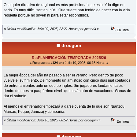
Cualquier directiva de regional es más profesional que esta. Y lo digo en
serio. Es muy difícil ser tan inútil. Que suerte han tenido de nacer con la vida
resuelta porque no sirven ni para estar escondidos.
«
Última modificación: Julio 09, 2025, 22:21 Horas por jocarvia
»
En línea
drodgom
Re:PLANIFICACIÓN TEMPORADA 2025/26
«
Respuesta #124 en:
Julio 10, 2025, 06:15 Horas »
La mejor época del año ha pasado a ser el verano. Pero dentro de poco
vuelve el sufrimiento. De momento un amistoso con cinco días mal contados
de entrenamientos ante un equipo inglés. Sin jugadores fundamentales -
dentro de nuestro paupérrimo nivel- que están aún de vacaciones. Ganas de
dar el sainete.
Al menos el entrenador empezará a darse cuenta de lo que son Nianzou,
Marcao, Peque, Januzaj y compañía.
«
Última modificación: Julio 10, 2025, 06:57 Horas por drodgom
»
En línea
drodgom