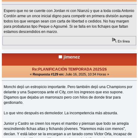
Espero que no se cuente con Jordan ni con Nianzú y que a toda costa Antonio
Cordón arme un once inicial digno para competir en primera división aunque
todos los que vengan sean con carta de libertad o cedidos. No hay margen
para probaturas tipo Peque o Agoumé. Si se falla en los fichajes que faltan
estamos descendidos en marzo.
En línea
jimenez
Re:PLANIFICACIÓN TEMPORADA 2025/26
«
Respuesta #129 en:
Julio 16, 2025, 10:34 Horas »
Monchi dejó un estropicio importante. Pero también dejó una Champions por
delante y una Supercopa ante el City, con los ingresos que eso supone.
Digamos que dejaba un marronazo pero con hilos de donde tirar para
gestionarlo.
Lo que vino después es demoledor. La incompetencia más absurda.
Junior y Castro se creen los reyes el mambo y piensan que todo se arregla
rescindiendo fichas altas y fichando jóvenes. "Haremos más con menos",
decían. Y está labor se la encargan a un tarado como Víctor Orta, incapaz de