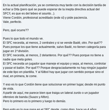
En la actual planificación, ya se comienza muy tarde con la decisión tardía de
echar a Orta (pero qué se puede esperar de la inepta directiva actual del
SFC!!, es que es del tebeo el asunto...).
Viene Cordón, profesional acreditado (este sí) y pide paciencia.
Vale, perfecto.
Pero, qué ocurre??
Pues lo que todo el mundo ve.
El SFC necesita, al menos, 2 centrales y si se vende Badé, otro. Por qué??
Pues porque los que tiene actualmente, salvo Badé, no tienen categoría para
jugar en 1ª división.
El SFC necesita, al menos, 2 delanteros. Por qué?? Pues porque no tiene a
nadie que meta goles.
El SFC necesita un jugador que maneje el equipo y sepa, al menos, controlar
y pasar el balón. Por qué?? Porque desgraciadamente no hay ningún jugador
de este tipo en plantilla. Y al fútbol hay que jugar con sentido porque sino el
rival, en primera, te come.
Y eso es lo que Cordón tiene que solucionar en primer lugar, desde mi punto
de vista.
A partir de aquí, me parece bien que traiga un lateral zurdo o un jugador
ofensivo de banda (Suazo y Alfon).
Pero lo primero es lo primero y luego lo demás.
Pero esto es lo que pasa en el SFC desde, como digo, hace ya 4 años,