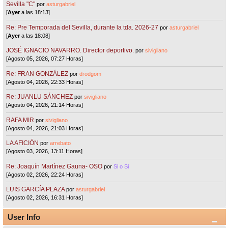
Sevilla "C"
por
asturgabriel
[
Ayer
a las 18:13]
Re: Pre Temporada del Sevilla, durante la tda. 2026-27
por
asturgabriel
[
Ayer
a las 18:08]
JOSÉ IGNACIO NAVARRO. Director deportivo.
por
sivigliano
[Agosto 05, 2026, 07:27 Horas]
Re: FRAN GONZÁLEZ
por
drodgom
[Agosto 04, 2026, 22:33 Horas]
Re: JUANLU SÁNCHEZ
por
sivigliano
[Agosto 04, 2026, 21:14 Horas]
RAFA MIR
por
sivigliano
[Agosto 04, 2026, 21:03 Horas]
LA AFICIÓN
por
arrebato
[Agosto 03, 2026, 13:11 Horas]
Re: Joaquín Martínez Gauna- OSO
por
Si o Si
[Agosto 02, 2026, 22:24 Horas]
LUIS GARCÍA PLAZA
por
asturgabriel
[Agosto 02, 2026, 16:31 Horas]
User Info