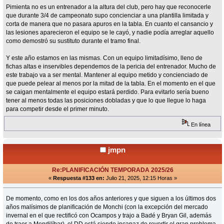
Pimienta no es un entrenador a la altura del club, pero hay que reconocerle
que durante 3/4 de campeonato supo concienciar a una plantilla limitada y
corta de manera que no pasara apuros en la tabla. En cuanto el cansancio y
las lesiones aparecieron el equipo se le cayó, y nadie podía arreglar aquello
como demostró su sustituto durante el tramo final.
Y este año estamos en las mismas. Con un equipo limitadísimo, lleno de
fichas altas e inservibles dependemos de la pericia del entrenador. Mucho de
este trabajo va a ser mental. Mantener al equipo metido y concienciado de
que puede pelear al menos por la mitad de la tabla. En el momento en el que
se caigan mentalmente el equipo estará perdido. Para evitarlo sería bueno
tener al menos todas las posiciones dobladas y que lo que llegue lo haga
para competir desde el primer minuto.
En línea
jmpn
Re:PLANIFICACIÓN TEMPORADA 2025/26
«
Respuesta #133 en:
Julio 21, 2025, 12:15 Horas »
De momento, como en los dos años anteriores y que siguen a los últimos dos
años malísimos de planificación de Monchi (con la excepción del mercado
invernal en el que rectificó con Ocampos y trajo a Badé y Bryan Gil, además
de traer a Mendilíbar), el DD está siendo incapaz de revertir el gran problema