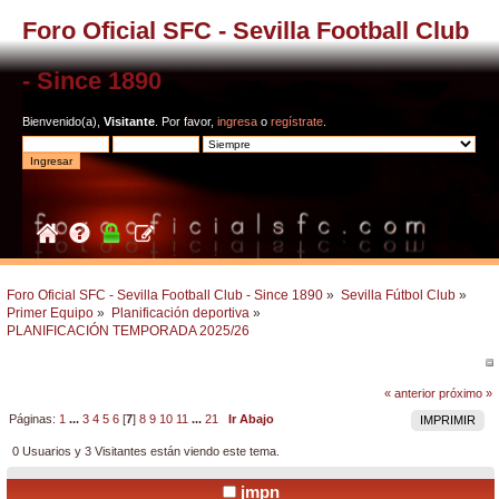
Foro Oficial SFC - Sevilla Football Club
- Since 1890
Bienvenido(a),
Visitante
. Por favor,
ingresa
o
regístrate
.
Foro Oficial SFC - Sevilla Football Club - Since 1890
»
Sevilla Fútbol Club
»
Primer Equipo
»
Planificación deportiva
»
PLANIFICACIÓN TEMPORADA 2025/26
« anterior
próximo »
Páginas:
1
...
3
4
5
6
[
7
]
8
9
10
11
...
21
Ir Abajo
IMPRIMIR
0 Usuarios y 3 Visitantes están viendo este tema.
jmpn