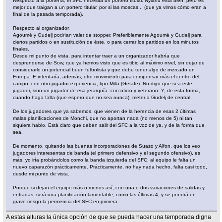
Respecto a la portería, el SFC necesita un portero titular. Nyland está bien, pero es
mejor que traigan a un portero titular, por si las moscas... (que ya vimos cómo eran a
final de la pasada temporada).
Respecto al organizador.
Agoumé y Gudelj podrían valer de stopper. Preferiblemente Agoumé y Gudelj para
ciertos partidos o en sustitución de éste, o para cerrar los partidos en los minutos
finales.
Desde mi punto de vista, para intentar traer a un organizador habría que
desprenderse de Sow, que ya hemos visto que es tibio al máximo nivel, sin dejar de
considerarlo un potencial buen futbolista y que debe tener algo de mercado en
Europa. E intentaría, además, otro movimiento para compensar más el centro del
campo, con otro jugador experiencia, tipo Milla (Getafe). No digo que sea este
jugador, sino un jugador de esa jerarquía: con oficio y veterano. Y, de esta forma,
cuando haga falta (que espero que no sea nunca), meter a Gudelj de central.
De los jugadores que ya sabemos, que vienen de la herencia de esas 2 últimas
malas planificaciones de Monchi, que no aportan nada (no menos de 5) ni tan
siquiera hablo. Está claro que deben salir del SFC a la voz de ya, y de la forma que
sea.
De momento, quitando las buenas incorporaciones de Suazo y Alfon, que los veo
jugadores interesentas de banda (el primero defensivo y el segundo ofensivo), es
más, yo iría probándolos como la banda izquierda del SFC; al equipo le falta un
nuevo caparazón prácticamente. Prácticamente, no hay nada hecho, falta casi todo,
desde mi punto de vista.
Porque si dejan el equipo más o menos así, con una o dos variaciones de salidas y
entradas, será una planificación lamentable, como las últimas 4, y se pondrá en
grave riesgo la permencia del SFC en primera.
A estas alturas la única opción de que se pueda hacer una temporada digna