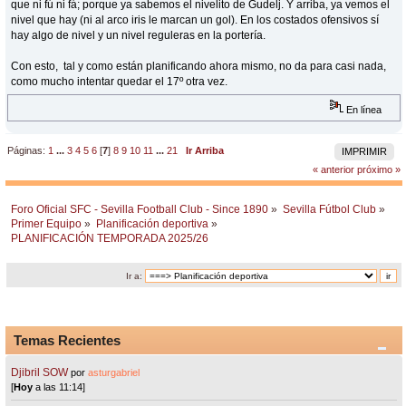
que ni fú ni fá; porque ya sabemos el nivelito de Gudelj. Y arriba, ya vemos el
nivel que hay (ni al arco iris le marcan un gol). En los costados ofensivos sí
hay algo de nivel y un nivel reguleras en la portería.
Con esto, tal y como están planificando ahora mismo, no da para casi nada,
como mucho intentar quedar el 17º otra vez.
En línea
Páginas:
1
...
3
4
5
6
[
7
]
8
9
10
11
...
21
Ir Arriba
IMPRIMIR
« anterior
próximo »
Foro Oficial SFC - Sevilla Football Club - Since 1890
»
Sevilla Fútbol Club
»
Primer Equipo
»
Planificación deportiva
»
PLANIFICACIÓN TEMPORADA 2025/26
Ir a:
Temas Recientes
Djibril SOW
por
asturgabriel
[
Hoy
a las 11:14]