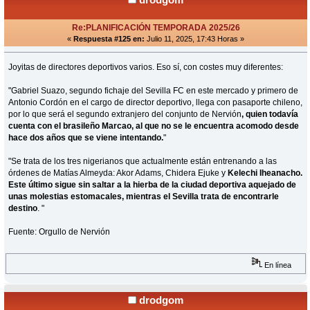
Re:PLANIFICACIÓN TEMPORADA 2025/26
«
Respuesta #125 en:
Julio 11, 2025, 17:43 Horas »
Joyitas de directores deportivos varios. Eso sí, con costes muy diferentes:
"Gabriel Suazo, segundo fichaje del Sevilla FC en este mercado y primero de
Antonio Cordón en el cargo de director deportivo, llega con pasaporte chileno,
por lo que será el segundo extranjero del conjunto de Nervión
, quien todavía
cuenta con el brasileño Marcao, al que no se le encuentra acomodo desde
hace dos años que se viene intentando.
"
"Se trata de los tres nigerianos que actualmente están entrenando a las
órdenes de Matías Almeyda: Akor Adams, Chidera Ejuke y
Kelechi Iheanacho.
Este último sigue sin saltar a la hierba de la ciudad deportiva aquejado de
unas molestias estomacales, mientras el Sevilla trata de encontrarle
destino
. "
Fuente: Orgullo de Nervión
En línea
drodgom