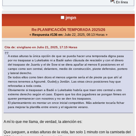
En línea
jmpn
Re:PLANIFICACIÓN TEMPORADA 2025/26
«
Respuesta #136 en:
Julio 22, 2025, 08:13 Horas »
Cita de: sivigliano en Julio 21, 2025, 17:15 Horas
A estas alturas la única opción de que se pueda hacer una temporada digna pasa
por no traspasar a Lukebakio ni a Badé salvo cláusula de rescisión y con el dinero
del traspaso de Juanlu y el de Sow si se diera apañar al menos 6 posiciones en el
campo como son central, delantero, medio de construcción, pivote defensivo, portero
y lateral derecho.
De todos ellos como bien dices el menos urgente sería el de pivote ya que ahí al
menos tenemos a Agoumé, Gudelj y Jordán. Las otras cinco posiciones hay que
reforzarlas a toda costa.
Obviamente si traspasan a Badé o Lukebakio habría que traer otro central u otro
extremo derecho según el caso. Espero que los dos jugadores se pongan firmes en
querer permanecer con nosotros y no se den los traspasos.
El planteamiento es montar un once inicial competitivo. Más adelante tocaría fichar
para mejorar la plantilla entre enero y el siguiente verano.
A mí lo que me llama, de verdad, la atención es:
Que jueguen, a estas alturas de la vida, tan solo 1 minuto con la camiseta del