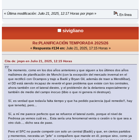
«
Última modificación: Julio 21, 2025, 12:17 Horas por jmpn
»
En línea
sivigliano
Re:PLANIFICACIÓN TEMPORADA 2025/26
«
Respuesta #134 en:
Julio 21, 2025, 17:15 Horas »
Cita de: jmpn en Julio 21, 2025, 12:15 Horas
De momento, como en los dos años anteriores y que siguen a los últimos dos años
malísimos de planificación de Monchi (con la excepción del mercado invernal en el
que rectificó con Ocampos y trajo a Badé y Bryan Gil, además de traer a Mendilíbar),
el DD está siendo incapaz de revertir el gran problema que existe con los centrales,
ahora también con el lateral diestro, y el problemón de la delantera especialmente y
también de medio del campo inocuo (tibio o que ni genera ni destruye).
Sí, es verdad que todavía falta tiempo y que ha pedido paciencia (qué remedio!!, hay
que tenerla), pero...
Sí, a mí me parece perfecto que se refuerce el lateral zurdo, porque el nivel de
Pedrosa ya vemos cuál es... Esta sería una fenomenal venta o cesión o lo que sea a
otro club..., dicho sea de paso.
Pero el SFC no puede competir con solo un central (Badé) y que, en ciertos partidos
y momentos, necesita un "jefe" o compañero que mande en él, porque sino, como ya