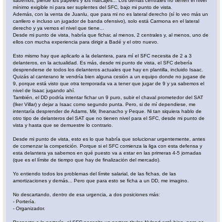
sabemos, pierde los papeles y los marcajes... Los demás centrales no tienen el nivel
mínimo exigible ni para ser suplentes del SFC, bajo mi punto de vista.
Además, con la venta de Juanlu, que para mi no es lateral derecho (sí lo veo más un
carrilero e incluso un jugador de banda ofensivo), solo está Carmona en el lateral
derecho y ya vemos el nivel que tiene...
Desde mi punto de vista, habría que fichar, al menos, 2 centrales y, al menos, uno de
ellos con mucha experiencia para dirigir a Badé y el otro nuevo.
Esto mismo hay que aplicarlo a la delantera, para mí el SFC necesita de 2 a 3
delanteros, en la actualidad. Es más, desde mi punto de vista, el SFC debería
desprenderse de todos los delanteros actuales que hay en plantilla, incluido Isaac.
Quizás al canterano le vendría bien alguna cesión a un equipo donde no jugase de
9, porque está visto que otra temporada va a tener que jugar de 9 y ya sabemos el
nivel de Isaac jugando ahí.
También, el DD podría intentar fichar un 9 puro, subir el chaval prometedor del SAT
(Iker Villar) y dejar a Isaac como segundo punta. Pero, si de mí dependiese, me
intentaría desprender de Adams, Mir, Iheanacho y Peque. Ni tan siquiera hablo de
otro tipo de delanteros del SAT que no tienen nivel para el SFC, desde mi punto de
vista y hasta que se demuestre lo contrario.
Desde mi punto de vista, esto es lo que habría que solucionar urgentemente, antes
de comenzar la competición. Porque si el SFC comienza la liga con esta defensa y
esta delantera ya sabemos en qué puesto va a estar en las primeras 4-5 jornadas
(que es el límite de tiempo que hay de finalización del mercado).
Yo entiendo todos los problemas del límite salarial, de las fichas, de las
amortizaciones y demás... Pero que para esto se ficha a un DD, me imagino.
No descartando, dentro de esa urgencia, a dos posiciones más:
- Portería.
- Organizador.