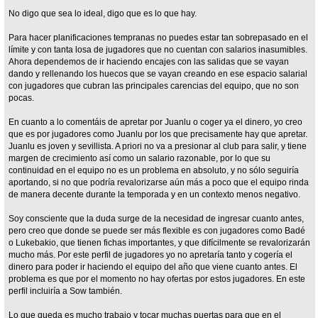
No digo que sea lo ideal, digo que es lo que hay.
Para hacer planificaciones tempranas no puedes estar tan sobrepasado en el
límite y con tanta losa de jugadores que no cuentan con salarios inasumibles.
Ahora dependemos de ir haciendo encajes con las salidas que se vayan
dando y rellenando los huecos que se vayan creando en ese espacio salarial
con jugadores que cubran las principales carencias del equipo, que no son
pocas.
En cuanto a lo comentáis de apretar por Juanlu o coger ya el dinero, yo creo
que es por jugadores como Juanlu por los que precisamente hay que apretar.
Juanlu es joven y sevillista. A priori no va a presionar al club para salir, y tiene
margen de crecimiento así como un salario razonable, por lo que su
continuidad en el equipo no es un problema en absoluto, y no sólo seguiría
aportando, si no que podría revalorizarse aún más a poco que el equipo rinda
de manera decente durante la temporada y en un contexto menos negativo.
Soy consciente que la duda surge de la necesidad de ingresar cuanto antes,
pero creo que donde se puede ser más flexible es con jugadores como Badé
o Lukebakio, que tienen fichas importantes, y que difícilmente se revalorizarán
mucho más. Por este perfil de jugadores yo no apretaría tanto y cogería el
dinero para poder ir haciendo el equipo del año que viene cuanto antes. El
problema es que por el momento no hay ofertas por estos jugadores. En este
perfil incluiría a Sow también.
Lo que queda es mucho trabajo y tocar muchas puertas para que en el