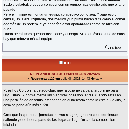
Badé y Lukebakio pues a competir con un equipo más equilibrado que el año
pasado.
Pero el mínimo es montar un equipo competitivo como sea. Y para eso un
central, un lateral izquierdo, dos medios y un punta hacen falta como el comer
además de un portero. Y ya deberían estar apalabrados como se hizo con
Alfon.
Hablo de mínimos quedándose Badé y el belga. Si salen éstos o uno de ellos
hay que reforzar más al equipo.
En línea
inri
Re:PLANIFICACIÓN TEMPORADA 2025/26
«
Respuesta #122 en:
Julio 08, 2025, 14:43 Horas »
Pues hoy Cordón ha dejado claro que la cosa no va para largo si no para
larguísimo. Si normalmente las planificaciones son lentas, cuando estás en
una posición de absoluta inferioridad en el mercado como lo está el Sevilla, la
cosa se pone aún más difícil.
Creo que las primeras jornadas las van a jugar jugadores que terminarán
saliendo y que buena parte de las llegadas llegarán con la competición
iniciada.