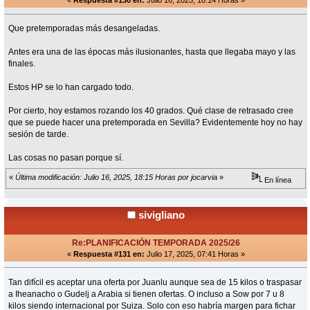
«
Respuesta #130 en:
Julio 16, 2025, 18:14 Horas »
Que pretemporadas más desangeladas.
Antes era una de las épocas más ilusionantes, hasta que llegaba mayo y las
finales.
Estos HP se lo han cargado todo.
Por cierto, hoy estamos rozando los 40 grados. Qué clase de retrasado cree
que se puede hacer una pretemporada en Sevilla? Evidentemente hoy no hay
sesión de tarde.
Las cosas no pasan porque sí.
«
Última modificación: Julio 16, 2025, 18:15 Horas por jocarvia
»
En línea
sivigliano
Re:PLANIFICACIÓN TEMPORADA 2025/26
«
Respuesta #131 en:
Julio 17, 2025, 07:41 Horas »
Tan difícil es aceptar una oferta por Juanlu aunque sea de 15 kilos o traspasar
a Iheanacho o Gudelj a Arabia si tienen ofertas. O incluso a Sow por 7 u 8
kilos siendo internacional por Suiza. Solo con eso habría margen para fichar