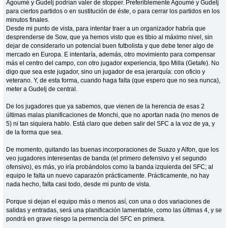
Agoumé y Gudelj podrían valer de stopper. Preferiblemente Agoumé y Gudelj
para ciertos partidos o en sustitución de éste, o para cerrar los partidos en los
minutos finales.
Desde mi punto de vista, para intentar traer a un organizador habría que
desprenderse de Sow, que ya hemos visto que es tibio al máximo nivel, sin
dejar de considerarlo un potencial buen futbolista y que debe tener algo de
mercado en Europa. E intentaría, además, otro movimiento para compensar
más el centro del campo, con otro jugador experiencia, tipo Milla (Getafe). No
digo que sea este jugador, sino un jugador de esa jerarquía: con oficio y
veterano. Y, de esta forma, cuando haga falta (que espero que no sea nunca),
meter a Gudelj de central.
De los jugadores que ya sabemos, que vienen de la herencia de esas 2
últimas malas planificaciones de Monchi, que no aportan nada (no menos de
5) ni tan siquiera hablo. Está claro que deben salir del SFC a la voz de ya, y
de la forma que sea.
De momento, quitando las buenas incorporaciones de Suazo y Alfon, que los
veo jugadores interesentas de banda (el primero defensivo y el segundo
ofensivo), es más, yo iría probándolos como la banda izquierda del SFC; al
equipo le falta un nuevo caparazón prácticamente. Prácticamente, no hay
nada hecho, falta casi todo, desde mi punto de vista.
Porque si dejan el equipo más o menos así, con una o dos variaciones de
salidas y entradas, será una planificación lamentable, como las últimas 4, y se
pondrá en grave riesgo la permencia del SFC en primera.