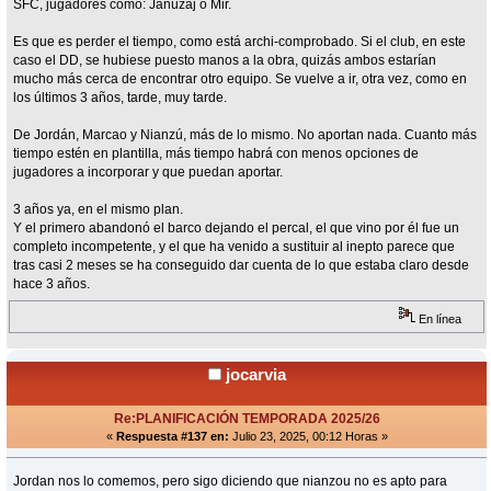
SFC, jugadores como: Januzaj o Mir.
Es que es perder el tiempo, como está archi-comprobado. Si el club, en este
caso el DD, se hubiese puesto manos a la obra, quizás ambos estarían
mucho más cerca de encontrar otro equipo. Se vuelve a ir, otra vez, como en
los últimos 3 años, tarde, muy tarde.
De Jordán, Marcao y Nianzú, más de lo mismo. No aportan nada. Cuanto más
tiempo estén en plantilla, más tiempo habrá con menos opciones de
jugadores a incorporar y que puedan aportar.
3 años ya, en el mismo plan.
Y el primero abandonó el barco dejando el percal, el que vino por él fue un
completo incompetente, y el que ha venido a sustituir al inepto parece que
tras casi 2 meses se ha conseguido dar cuenta de lo que estaba claro desde
hace 3 años.
En línea
jocarvia
Re:PLANIFICACIÓN TEMPORADA 2025/26
«
Respuesta #137 en:
Julio 23, 2025, 00:12 Horas »
Jordan nos lo comemos, pero sigo diciendo que nianzou no es apto para