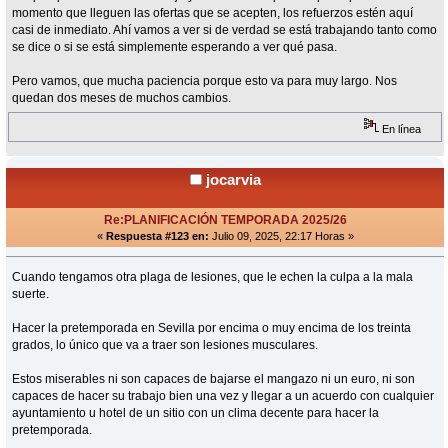
momento que lleguen las ofertas que se acepten, los refuerzos estén aquí
casi de inmediato. Ahí vamos a ver si de verdad se está trabajando tanto como
se dice o si se está simplemente esperando a ver qué pasa.
Pero vamos, que mucha paciencia porque esto va para muy largo. Nos
quedan dos meses de muchos cambios.
En línea
jocarvia
Re:PLANIFICACIÓN TEMPORADA 2025/26
«
Respuesta #123 en:
Julio 09, 2025, 22:17 Horas »
Cuando tengamos otra plaga de lesiones, que le echen la culpa a la mala
suerte.
Hacer la pretemporada en Sevilla por encima o muy encima de los treinta
grados, lo único que va a traer son lesiones musculares.
Estos miserables ni son capaces de bajarse el mangazo ni un euro, ni son
capaces de hacer su trabajo bien una vez y llegar a un acuerdo con cualquier
ayuntamiento u hotel de un sitio con un clima decente para hacer la
pretemporada.