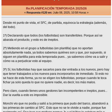
Re:PLANIFICACIÓN TEMPORADA 2025/26
«
Respuesta #120 en:
Julio 08, 2025, 10:58 Horas »
Desde mi punto de vista, el SFC, de partida, equivoca la estrategia (además,
del todo).
1º) Declarando que todos (los futbolistas) son transferibles. Porque así se
abarata el producto, y esto es de ineptos.
2º) Metiendo en el grupo a futbolistas (en plantilla) que no aportan
absolutamente nada, ya todos sabemos quiénes son y que, por supuesto, si
siguen en plantilla para esta temporada pues... ya sabemos cómo va a salir y
cómo va a perjudicar esto al equipo.
3º) Sí, los futbolistas hay que sacarlos para dar entrada a los nuevos, pero hay
que tener trabajados a los nuevos para incorporarlos de inmediato. Si esto no
se hace de esta forma, ya no se eligen los futbolistas, porque cuando te toca
fichar ya solo queda lo que no quiere nadie, es decir, los más malos.
Pero claro, cuando tienes unos gestores tan incompetentes e ineptos, pues...
Dar la vuelta a esto es imposible.
Monchi vio que no podía y salió a la primera que pudo del barco, abandonó a
las primeras de cambio al SFC. Esto que no se le olvide a nadie, porque fue
realmente así. Que tuvo sus motivos porque Jr. y el bético le estaban más o