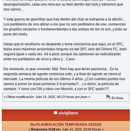
desorganización, cada uno mira por su bien dentro del club y vámonos que
nos vamos...
Y esta guerra de guerrillas que hay dentro del club se extrapola a la afición...
Los partidarios de uno atizan a los que no son partidarios de ese, comienzan
los grupitos sectarios o fundamentalistas a dar estopa sin ton ni son, y todo se
pone del revés.
Hasta que el sevillismo no despierte y tome conciencia que aquí, en el SFC,
todos esos máximos accionistas ninguno es del SFC sino del Dinero FC, todo
seguirá igual o cada vez irá a peor, porque las opiniones se radicalizarán
entre los partidarios de unos y otros y... Caos.
De momento, lo que comento. Mal. Pero hay que tener paciencia... En la
segunda semana de agosto comienza esto, y a final de agosto se cierra el
mercado. La misma película de los últimos 4 años. ¿Con cuántos puntos nos
vamos a poner en esas primeras 3-4 jornadas?... Lo dicho, la película de
siempre. Y unos con DN y otros con Monchi, y con el SFC quién??
«
Última modificación: Julio 14, 2025, 08:13 Horas por jmpn
»
En línea
sivigliano
Re:PLANIFICACIÓN TEMPORADA 2025/26
«
Respuesta #128 en:
Julio 14, 2025, 20:06 Horas »