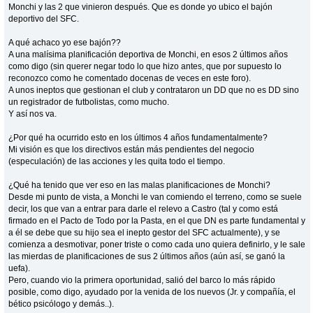
Monchi y las 2 que vinieron después. Que es donde yo ubico el bajón
deportivo del SFC.
A qué achaco yo ese bajón??
A una malísima planificación deportiva de Monchi, en esos 2 últimos años
como digo (sin querer negar todo lo que hizo antes, que por supuesto lo
reconozco como he comentado docenas de veces en este foro).
A unos ineptos que gestionan el club y contrataron un DD que no es DD sino
un registrador de futbolistas, como mucho.
Y así nos va.
¿Por qué ha ocurrido esto en los últimos 4 años fundamentalmente?
Mi visión es que los directivos están más pendientes del negocio
(especulación) de las acciones y les quita todo el tiempo.
¿Qué ha tenido que ver eso en las malas planificaciones de Monchi?
Desde mi punto de vista, a Monchi le van comiendo el terreno, como se suele
decir, los que van a entrar para darle el relevo a Castro (tal y como está
firmado en el Pacto de Todo por la Pasta, en el que DN es parte fundamental y
a él se debe que su hijo sea el inepto gestor del SFC actualmente), y se
comienza a desmotivar, poner triste o como cada uno quiera definirlo, y le sale
las mierdas de planificaciones de sus 2 últimos años (aún así, se ganó la
uefa).
Pero, cuando vio la primera oportunidad, salió del barco lo más rápido
posible, como digo, ayudado por la venida de los nuevos (Jr. y compañía, el
bético psicólogo y demás..).