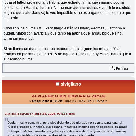
jugar al fútbol profesional y habría que echarlo. Y marcao imagino podría
colocarse en Brasil o Turquía. Mir ha marcado sus golitos y vendido o cedido,
seguro que sale. Januzaj lo veo imposible si no es pagándole el contrato que
le queda.
Esos son los bultos XXL. Pero luego están los Isaac, Pedrosa, Carmona o
gudelj. Malos con avaricia y que también habría que largar, porque sino,
terminan jugando.
Si no tienes un duro tienes que esperar a que lleguen las rebajas. Y las
rebajas empiezan a partir del 15 de agosto. Es lo que hay. Antes, habrá que ir
aligerando bultos.
En línea
sivigliano
Re:PLANIFICACIÓN TEMPORADA 2025/26
«
Respuesta #138 en:
Julio 23, 2025, 08:11 Horas »
Cita de: jocarvia en Julio 23, 2025, 00:12 Horas
Jordan nos lo comemos, pero sigo diciendo que nianzou no es apto para jugar al
fútbol profesional y habría que echarlo. Y marcao imagino podría colocarse en Brasil
o Turquía. Mir ha marcado sus golitos y vendido o cedido, seguro que sale. Januzaj
lo veo imposible si no es pagándole el contrato que le queda.