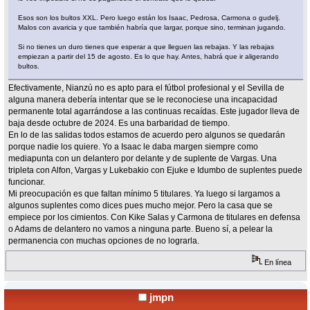
Esos son los bultos XXL. Pero luego están los Isaac, Pedrosa, Carmona o gudelj.
Malos con avaricia y que también habría que largar, porque sino, terminan jugando.
Si no tienes un duro tienes que esperar a que lleguen las rebajas. Y las rebajas
empiezan a partir del 15 de agosto. Es lo que hay. Antes, habrá que ir aligerando
bultos.
Efectivamente, Nianzú no es apto para el fútbol profesional y el Sevilla de
alguna manera debería intentar que se le reconociese una incapacidad
permanente total agarrándose a las continuas recaídas. Este jugador lleva de
baja desde octubre de 2024. Es una barbaridad de tiempo.
En lo de las salidas todos estamos de acuerdo pero algunos se quedarán
porque nadie los quiere. Yo a Isaac le daba margen siempre como
mediapunta con un delantero por delante y de suplente de Vargas. Una
tripleta con Alfon, Vargas y Lukebakio con Ejuke e Idumbo de suplentes puede
funcionar.
Mi preocupación es que faltan mínimo 5 titulares. Ya luego si largamos a
algunos suplentes como dices pues mucho mejor. Pero la casa que se
empiece por los cimientos. Con Kike Salas y Carmona de titulares en defensa
o Adams de delantero no vamos a ninguna parte. Bueno sí, a pelear la
permanencia con muchas opciones de no lograrla.
En línea
jmpn