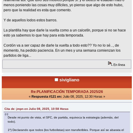
menos poniendo las cosas muy dífíciles, yo pienso que algo de esto hubo,
pero que la realidad es esta que comento.
Y de aquellos lodos estos barros.
La plantilla hay que darle la vuelta como a un calcetín, porque si no se hace
esto ya sabemos lo que hay para esta temporada.
Cordón va a ser capaz de darle la vuelta a todo esto?? Yo no lo sé..., de
momento, ha pedido paciencia. En un mes y una semana comienzan los
partidos de liga...
En línea
sivigliano
Re:PLANIFICACIÓN TEMPORADA 2025/26
«
Respuesta #121 en:
Julio 08, 2025, 12:30 Horas »
Cita de: jmpn en Julio 08, 2025, 10:58 Horas
Desde mi punto de vista, el SFC, de partida, equivoca la estrategia (además, del
todo).
1º) Declarando que todos (los futbolistas) son transferibles. Porque así se abarata el