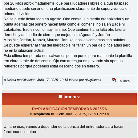
por 20 kilos aproximadamente, que para jugadores libres o algún traspaso
mediano puede servir en una planificación claramente de supervivencia en
primera división.
No se puede fichar todo en agosto. Otro central, un medio organizador y un
punta además del portero hacen falta como el comer si no salen Badé ni
Lukebakio. Eso es como muy mínimo. Que también haría falta otro lateral
derecho y un medio de cierre que mejorase a Agoumé y Jordán.
A los Mir, Jordán, Nianzú, Marcao, Januzaj nos los comemos con patatas.
Se puede esperar al final del mercado si te faltan un par de pinceladas pero
no en la situación actual.
Esta última temporada nos salvamos por un punto pero realmente la plantilla
era claramente de descenso. Ojo con arriesgar empezando sin apenas
refuerzos porque podemos estar descendidos en febrero.
«
Última modificación: Julio 17, 2025, 10:18 Horas por sivigliano
»
En línea
jimenez
Re:PLANIFICACIÓN TEMPORADA 2025/26
«
Respuesta #132 en:
Julio 17, 2025, 12:29 Horas »
Un año más, vamos a depender de la pericia del entrenador para hacer
funcionar el equipo.