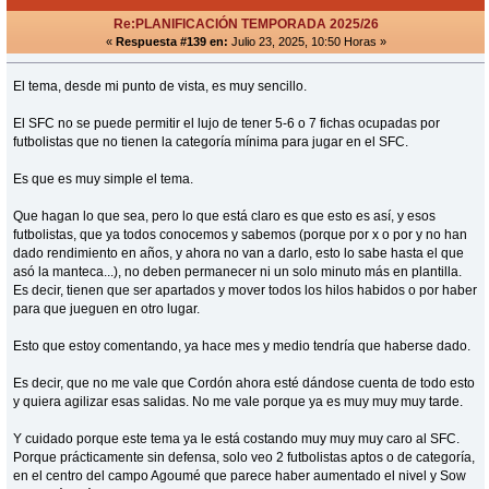
Re:PLANIFICACIÓN TEMPORADA 2025/26
«
Respuesta #139 en:
Julio 23, 2025, 10:50 Horas »
El tema, desde mi punto de vista, es muy sencillo.
El SFC no se puede permitir el lujo de tener 5-6 o 7 fichas ocupadas por
futbolistas que no tienen la categoría mínima para jugar en el SFC.
Es que es muy simple el tema.
Que hagan lo que sea, pero lo que está claro es que esto es así, y esos
futbolistas, que ya todos conocemos y sabemos (porque por x o por y no han
dado rendimiento en años, y ahora no van a darlo, esto lo sabe hasta el que
asó la manteca...), no deben permanecer ni un solo minuto más en plantilla.
Es decir, tienen que ser apartados y mover todos los hilos habidos o por haber
para que jueguen en otro lugar.
Esto que estoy comentando, ya hace mes y medio tendría que haberse dado.
Es decir, que no me vale que Cordón ahora esté dándose cuenta de todo esto
y quiera agilizar esas salidas. No me vale porque ya es muy muy muy tarde.
Y cuidado porque este tema ya le está costando muy muy muy caro al SFC.
Porque prácticamente sin defensa, solo veo 2 futbolistas aptos o de categoría,
en el centro del campo Agoumé que parece haber aumentado el nivel y Sow