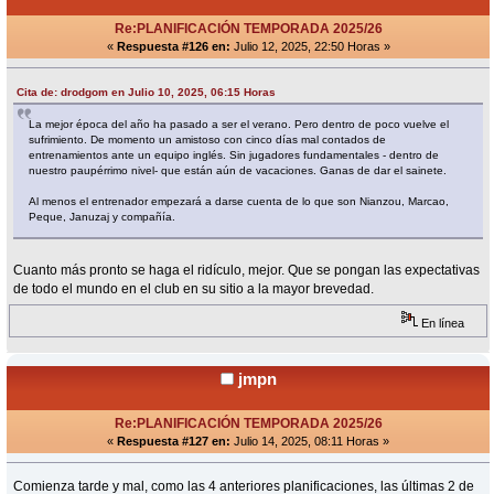
Re:PLANIFICACIÓN TEMPORADA 2025/26
«
Respuesta #126 en:
Julio 12, 2025, 22:50 Horas »
Cita de: drodgom en Julio 10, 2025, 06:15 Horas
La mejor época del año ha pasado a ser el verano. Pero dentro de poco vuelve el
sufrimiento. De momento un amistoso con cinco días mal contados de
entrenamientos ante un equipo inglés. Sin jugadores fundamentales - dentro de
nuestro paupérrimo nivel- que están aún de vacaciones. Ganas de dar el sainete.
Al menos el entrenador empezará a darse cuenta de lo que son Nianzou, Marcao,
Peque, Januzaj y compañía.
Cuanto más pronto se haga el ridículo, mejor. Que se pongan las expectativas
de todo el mundo en el club en su sitio a la mayor brevedad.
En línea
jmpn
Re:PLANIFICACIÓN TEMPORADA 2025/26
«
Respuesta #127 en:
Julio 14, 2025, 08:11 Horas »
Comienza tarde y mal, como las 4 anteriores planificaciones, las últimas 2 de