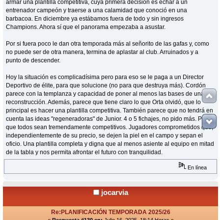
armar una plantilla competitiva, cuya primera decisión es echar a un
entrenador campeón y traerse a una calamidad que conoció en una
barbacoa. En diciembre ya estábamos fuera de todo y sin ingresos
Champions. Ahora sí que el panorama empezaba a asustar.
Por si fuera poco le dan otra temporada más al señorito de las gafas y, como
no puede ser de otra manera, termina de aplastar al club. Arruinados y a
punto de descender.
Hoy la situación es complicadísima pero para eso se le paga a un Director
Deportivo de élite, para que solucione (no para que destruya más). Cordón
parece con la templanza y capacidad de poner al menos las bases de una
reconstrucción. Además, parece que tiene claro lo que Orta olvidó, que lo
principal es hacer una plantilla competitiva. También parece que no tendrá en
cuenta las ideas "regeneradoras" de Junior. 4 o 5 fichajes, no pido más. Pero
que todos sean tremendamente competitivos. Jugadores comprometidos que,
independientemente de su precio, se dejen la piel en el campo y sepan el
oficio. Una plantilla completa y digna que al menos asiente al equipo en mitad
de la tabla y nos permita afrontar el futuro con tranquilidad.
En línea
jocarvia
Re:PLANIFICACIÓN TEMPORADA 2025/26