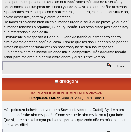
pasa por no traspasar a Lukebakio ni a Badé salvo cláusula de rescisión y
con el dinero del traspaso de Juanlu y el de Sow si se diera apañar al menos
6 posiciones en el campo como son central, delantero, medio de construcción,
pivote defensivo, portero y lateral derecho.
De todos ellos como bien dices el menos urgente sería el de pivote ya que ahí
al menos tenemos a Agoumé, Gudelj y Jordán. Las otras cinco posiciones hay
que reforzarlas a toda costa.
Obviamente si traspasan a Badé o Lukebakio habría que traer otro central u
otro extremo derecho según el caso. Espero que los dos jugadores se pongan
firmes en querer permanecer con nosotros y no se den los traspasos.
El planteamiento es montar un once inicial competitivo. Más adelante tocaría
fichar para mejorar la plantilla entre enero y el siguiente verano.
En línea
drodgom
Re:PLANIFICACIÓN TEMPORADA 2025/26
«
Respuesta #135 en:
Julio 21, 2025, 19:54 Horas »
Más pelotazo todavía que vender a Sow sería vender a Gudelj. Ay si viniera
un equipo árabe otra vez por él. Como se quede otra vez lo va a jugar todo.
Que sí, que no es el mayor problema, pero es que cada año es más mediocre,
que ya es difícil.