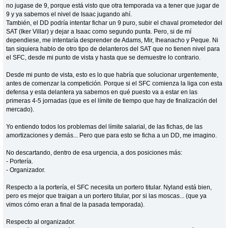
no jugase de 9, porque está visto que otra temporada va a tener que jugar de
9 y ya sabemos el nivel de Isaac jugando ahí.
También, el DD podría intentar fichar un 9 puro, subir el chaval prometedor del
SAT (Iker Villar) y dejar a Isaac como segundo punta. Pero, si de mí
dependiese, me intentaría desprender de Adams, Mir, Iheanacho y Peque. Ni
tan siquiera hablo de otro tipo de delanteros del SAT que no tienen nivel para
el SFC, desde mi punto de vista y hasta que se demuestre lo contrario.
Desde mi punto de vista, esto es lo que habría que solucionar urgentemente,
antes de comenzar la competición. Porque si el SFC comienza la liga con esta
defensa y esta delantera ya sabemos en qué puesto va a estar en las
primeras 4-5 jornadas (que es el límite de tiempo que hay de finalización del
mercado).
Yo entiendo todos los problemas del límite salarial, de las fichas, de las
amortizaciones y demás... Pero que para esto se ficha a un DD, me imagino.
No descartando, dentro de esa urgencia, a dos posiciones más:
- Portería.
- Organizador.
Respecto a la portería, el SFC necesita un portero titular. Nyland está bien,
pero es mejor que traigan a un portero titular, por si las moscas... (que ya
vimos cómo eran a final de la pasada temporada).
Respecto al organizador.