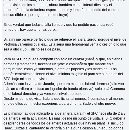
que existe con los centrales, ahora también con el lateral diestro, y el
problemón de la delantera especialmente y también de medio del campo
inocuo (tibio o que ni genera ni destruye).
Sí, es verdad que todavía falta tiempo y que ha pedido paciencia (qué
remedio!!, hay que tenerla), pero...
Sí, a mí me parece perfecto que se refuerce el lateral zurdo, porque el nivel de
Pedrosa ya vemos cuál es... Esta sería una fenomenal venta o cesión o lo que
sea a otro club..., dicho sea de paso.
Pero el SFC no puede competir con solo un central (Badé) y que, en ciertos
partidos y momentos, necesita un "jefe" o compañero que mande en él,
porque sino, como ya sabemos, pierde los papeles y los marcajes... Los
demás centrales no tienen el nivel mínimo exigible ni para ser suplentes del
SFC, bajo mi punto de vista.
Además, con la venta de Juanlu, que para mi no es lateral derecho (sí lo veo
más un carrilero e incluso un jugador de banda ofensivo), solo está Carmona
en el lateral derecho y ya vemos el nivel que tiene...
Desde mi punto de vista, habría que fichar, al menos, 2 centrales y, al menos,
uno de ellos con mucha experiencia para dirigir a Badé y el otro nuevo.
Esto mismo hay que aplicarlo a la delantera, para mí el SFC necesita de 2 a 3
delanteros, en la actualidad. Es más, desde mi punto de vista, el SFC debería
desprenderse de todos los delanteros actuales que hay en plantilla, incluido
Isaac. Quizás al canterano le vendría bien alguna cesión a un equipo donde