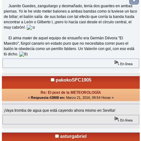
Juanito Guedes, zanguilargo y desmañado, tenía dos guantes en ambas
piernas. Yo le he visto meter balones a ambas bandas como si tuviese un taco
de billar; el balón salía de sus botas con tal efecto que corría la banda hasta
encontrar a León o Gilberto I, ¡pero lo hacía casi desde el círculo central, el
muy cabrón!.
El
alma mater
de aquel equipo de ensueño era Germán Dévora "El
Maestro", fúrgol canario en estado puro que no necesitaba correr pues el
balón le obedecía como un perrillo faldero. Un Valerón con gol, con eso está
tó dicho.
En línea
pakokoSFC1905
Re: El post de la METEOROLOGÍA
«
Respuesta #2808 en:
Marzo 21, 2016, 09:54 Horas »
¡Vaya tromba de agua que está cayendo ahora mismo en Sevilla!
En línea
asturgabriel