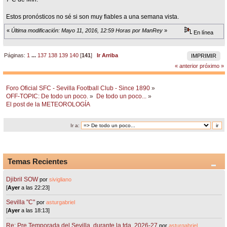
Estos pronósticos no sé si son muy fiables a una semana vista.
«
Última modificación: Mayo 11, 2016, 12:59 Horas por ManRey
»
En línea
Páginas:
1
...
137
138
139
140
[
141
]
Ir Arriba
IMPRIMIR
« anterior
próximo »
Foro Oficial SFC - Sevilla Football Club - Since 1890
»
OFF-TOPIC: De todo un poco.
»
De todo un poco...
»
El post de la METEOROLOGÍA
Ir a:
Temas Recientes
Djibril SOW
por
sivigliano
[
Ayer
a las 22:23]
Sevilla "C"
por
asturgabriel
[
Ayer
a las 18:13]
Re: Pre Temporada del Sevilla, durante la tda. 2026-27
por
asturgabriel