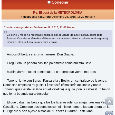
Corleone
Re: El post de la METEOROLOGÍA
«
Respuesta #2807 en:
Diciembre 26, 2015, 15:22 Horas »
Cita de: asturgabriel en Diciembre 26, 2015, 11:43 Horas
Es cierto y me lo ha recordado ahora lo del equipazo de Las Palmas, sobre todo
Tonono, Castellano, Guedes, Gilberto (no me acuerdo si ere el primero o el segundo),
Germán, Oregui. Eran un autentico equipo.
Ambos Gilbertos eran chicharreros, Don Grabié.
Oregui era un portero casi tan palomitero como nuestro Beto.
Martín Marrero fue el primer lateral-carrilero que vieron mis ojos.
Tonono, junto con Baresi, Passarella y Becky, un centralaco de leyenda.
Demasiao limpio pa mi gusto. Fíjese usté cómo sería de limpio y noble
Tonono, que Gárate (el 9 de aquel Palético) le quitó ¡con la cabeza! un balón
que tenía botando para despejar.
El que daba más berza que tós los huertos roteños arrejuntaos era Paco
Castellano. Creo que dos gemelos con el mismo nombre juegan ahora en la
UD; ignoro si son hijos o nietos del "Cabeza Cuadrá" Castellano.