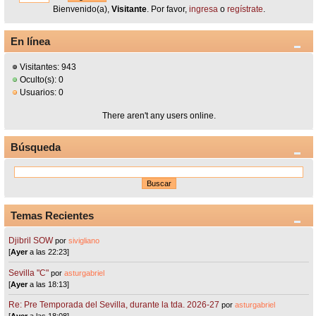
Bienvenido(a),
Visitante
. Por favor,
ingresa
o
regístrate
.
En línea
Visitantes: 943
Oculto(s): 0
Usuarios: 0
There aren't any users online.
Búsqueda
Temas Recientes
Djibril SOW
por
sivigliano
[
Ayer
a las 22:23]
Sevilla "C"
por
asturgabriel
[
Ayer
a las 18:13]
Re: Pre Temporada del Sevilla, durante la tda. 2026-27
por
asturgabriel