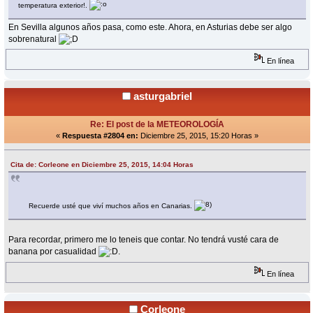
temperatura exterior!.
En Sevilla algunos años pasa, como este. Ahora, en Asturias debe ser algo
sobrenatural
En línea
asturgabriel
Re: El post de la METEOROLOGÍA
«
Respuesta #2804 en:
Diciembre 25, 2015, 15:20 Horas »
Cita de: Corleone en Diciembre 25, 2015, 14:04 Horas
Recuerde usté que viví muchos años en Canarias.
Para recordar, primero me lo teneis que contar. No tendrá vusté cara de
banana por casualidad
.
En línea
Corleone