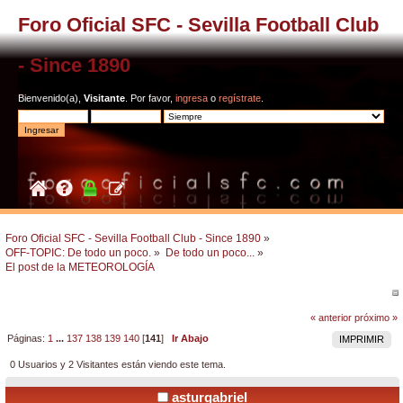
Foro Oficial SFC - Sevilla Football Club
- Since 1890
Bienvenido(a),
Visitante
. Por favor,
ingresa
o
regístrate
.
Foro Oficial SFC - Sevilla Football Club - Since 1890
»
OFF-TOPIC: De todo un poco.
»
De todo un poco...
»
El post de la METEOROLOGÍA
« anterior
próximo »
Páginas:
1
...
137
138
139
140
[
141
]
Ir Abajo
IMPRIMIR
0 Usuarios y 2 Visitantes están viendo este tema.
asturgabriel