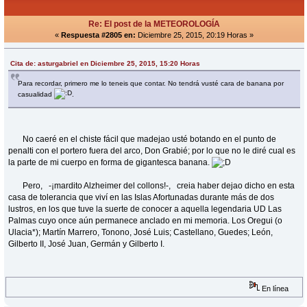
Re: El post de la METEOROLOGÍA
«
Respuesta #2805 en:
Diciembre 25, 2015, 20:19 Horas »
Cita de: asturgabriel en Diciembre 25, 2015, 15:20 Horas
Para recordar, primero me lo teneis que contar. No tendrá vusté cara de banana por
casualidad
.
No caeré en el chiste fácil que madejao usté botando en el punto de
penalti con el portero fuera del arco, Don Grabié; por lo que no le diré cual es
la parte de mi cuerpo en forma de gigantesca banana.
Pero, -¡mardito Alzheimer del collons!-, creia haber dejao dicho en esta
casa de tolerancia que viví en las Islas Afortunadas durante más de dos
lustros, en los que tuve la suerte de conocer a aquella legendaria UD Las
Palmas cuyo once aún permanece anclado en mi memoria. Los Oregui (o
Ulacia*); Martín Marrero, Tonono, José Luis; Castellano, Guedes; León,
Gilberto II, José Juan, Germán y Gilberto I.
En línea