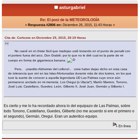
asturgabriel
Re: El post de la METEOROLOGÍA
«
Respuesta #2806 en:
Diciembre 26, 2015, 11:43 Horas »
Cita de: Corleone en Diciembre 25, 2015, 20:19 Horas
No caeré en el chiste fácil que madejao usté botando en el punto de penalti con
el portero fuera del arco, Don Grabié; por lo que no le diré cual es la parte de mi
cuerpo en forma de gigantesca banana.
Pero, -¡mardito Alzheimer del collons!-, creia haber dejao dicho en esta casa
de tolerancia que viví en las Islas Afortunadas durante más de dos lustros, en los que
tuve la suerte de conocer a aquella legendaria UD Las Palmas cuyo once aún
permanece anclado en mi memoria. Los Oregui (o Ulacia*); Martín Marrero, Tonono,
José Luis; Castellano, Guedes; León, Gilberto II, José Juan, Germán y Gilberto I.
Es cierto y me lo ha recordado ahora lo del equipazo de Las Palmas, sobre
todo Tonono, Castellano, Guedes, Gilberto (no me acuerdo si ere el primero o
el segundo), Germán, Oregui. Eran un autentico equipo.
En línea