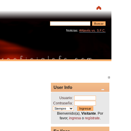
Noticias:
#Alavés vs. S.F.C.
User Info
Usuario:
Contraseña:
Bienvenido(a),
Visitante
. Por
favor,
ingresa
o
regístrate
.