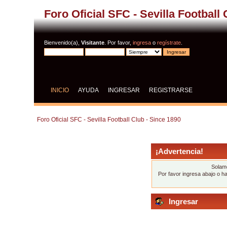
Foro Oficial SFC - Sevilla Football
Bienvenido(a),
Visitante
. Por favor,
ingresa
o
regístrate
.
INICIO
AYUDA
INGRESAR
REGISTRARSE
Foro Oficial SFC - Sevilla Football Club - Since 1890
¡Advertencia!
Solame
Por favor ingresa abajo o h
Ingresar