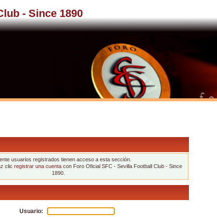
 Club - Since 1890
nte usuarios registrados tienen acceso a esta sección.
az clic
registrar una cuenta
con Foro Oficial SFC - Sevilla Football Club - Since
1890.
Usuario: