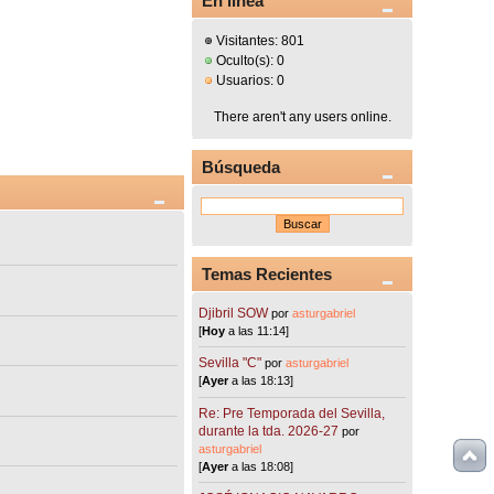
En línea
Visitantes: 801
Oculto(s): 0
Usuarios: 0
There aren't any users online.
Búsqueda
Temas Recientes
Djibril SOW
por
asturgabriel
[
Hoy
a las 11:14]
Sevilla "C"
por
asturgabriel
[
Ayer
a las 18:13]
Re: Pre Temporada del Sevilla,
durante la tda. 2026-27
por
asturgabriel
[
Ayer
a las 18:08]