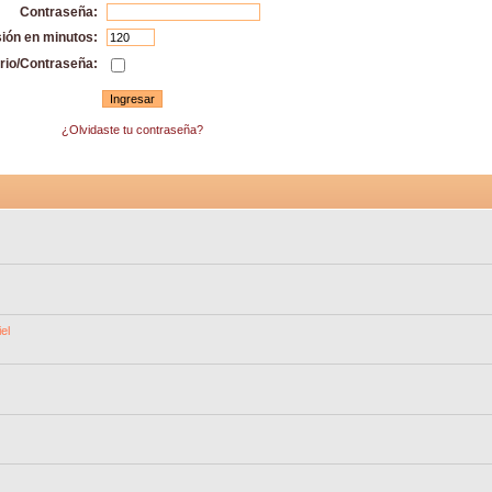
Contraseña:
sión en minutos:
rio/Contraseña:
¿Olvidaste tu contraseña?
el