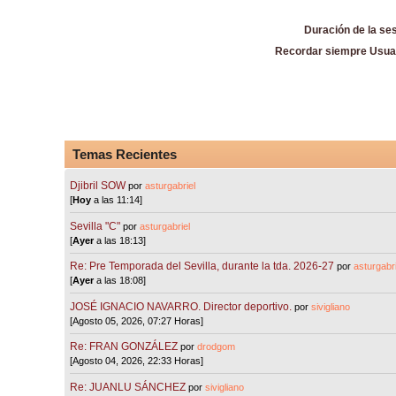
Duración de la se
Recordar siempre Usua
Temas Recientes
Djibril SOW
por
asturgabriel
[
Hoy
a las 11:14]
Sevilla "C"
por
asturgabriel
[
Ayer
a las 18:13]
Re: Pre Temporada del Sevilla, durante la tda. 2026-27
por
asturgabri
[
Ayer
a las 18:08]
JOSÉ IGNACIO NAVARRO. Director deportivo.
por
sivigliano
[Agosto 05, 2026, 07:27 Horas]
Re: FRAN GONZÁLEZ
por
drodgom
[Agosto 04, 2026, 22:33 Horas]
Re: JUANLU SÁNCHEZ
por
sivigliano