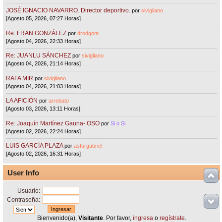
JOSÉ IGNACIO NAVARRO. Director deportivo.
por
sivigliano
[Agosto 05, 2026, 07:27 Horas]
Re: FRAN GONZÁLEZ
por
drodgom
[Agosto 04, 2026, 22:33 Horas]
Re: JUANLU SÁNCHEZ
por
sivigliano
[Agosto 04, 2026, 21:14 Horas]
RAFA MIR
por
sivigliano
[Agosto 04, 2026, 21:03 Horas]
LA AFICIÓN
por
arrebato
[Agosto 03, 2026, 13:11 Horas]
Re: Joaquín Martínez Gauna- OSO
por
Si o Si
[Agosto 02, 2026, 22:24 Horas]
LUIS GARCÍA PLAZA
por
asturgabriel
[Agosto 02, 2026, 16:31 Horas]
User Info
Usuario:
Contraseña:
Bienvenido(a),
Visitante
. Por favor,
ingresa
o
regístrate
.