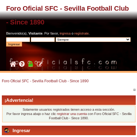
Foro Oficial SFC - Sevilla Football Club
- Since 1890
Bienvenido(a),
Visitante
. Por favor,
ingresa
o
regístrate
.
Foro Oficial SFC - Sevilla Football Club - Since 1890
¡Advertencia!
Solamente usuarios registrados tienen acceso a esta sección.
Por favor ingresa abajo o haz clic
registrar una cuenta
con Foro Oficial SFC - Sevilla
Football Club - Since 1890.
Ingresar