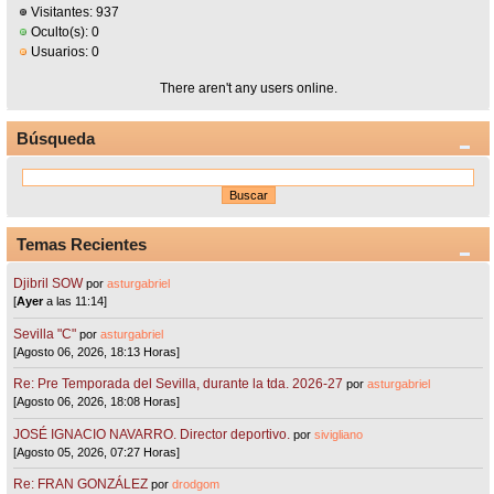
Visitantes: 937
Oculto(s): 0
Usuarios: 0
There aren't any users online.
Búsqueda
Temas Recientes
Djibril SOW
por
asturgabriel
[
Ayer
a las 11:14]
Sevilla "C"
por
asturgabriel
[Agosto 06, 2026, 18:13 Horas]
Re: Pre Temporada del Sevilla, durante la tda. 2026-27
por
asturgabriel
[Agosto 06, 2026, 18:08 Horas]
JOSÉ IGNACIO NAVARRO. Director deportivo.
por
sivigliano
[Agosto 05, 2026, 07:27 Horas]
Re: FRAN GONZÁLEZ
por
drodgom