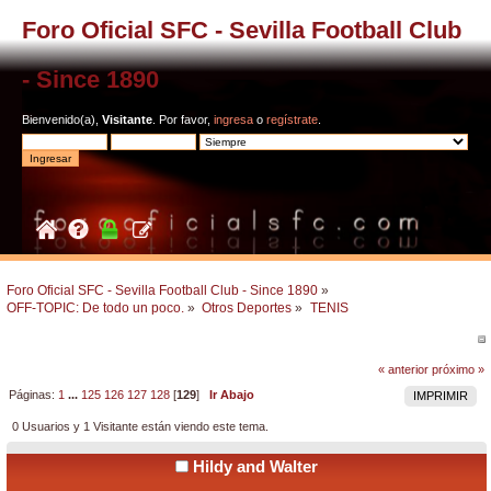
Foro Oficial SFC - Sevilla Football Club
- Since 1890
Bienvenido(a),
Visitante
. Por favor,
ingresa
o
regístrate
.
Foro Oficial SFC - Sevilla Football Club - Since 1890
»
OFF-TOPIC: De todo un poco.
»
Otros Deportes
»
TENIS
« anterior
próximo »
Páginas:
1
...
125
126
127
128
[
129
]
Ir Abajo
IMPRIMIR
0 Usuarios y 1 Visitante están viendo este tema.
Hildy and Walter