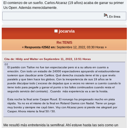
El comienzo de un sueño. Carlos Alcaraz (19 años) acaba de ganar su primer
Us Open. Además merecidamente.
En línea
jocarvia
Re:TENIS
«
Respuesta #2562 en:
Septiembre 12, 2022, 03:30 Horas »
Cita de: Hildy and Walter en Septiembre 11, 2022, 13:51 Horas
El partido con Tiafoe no fue tan espectacular pero si a su altura en cuanto a
emoción. Con todo un estadio de 24000 espectadores apoyando al estadounidense
tuvieron que claudicar ante Carlitos. Qué derecha cruzada tiene el tio y que revés
paralelo y que bien hace los globos. Con la inexperiencia de sus 19 años se le
puede disculpar todo ( exceso de dejadas que a veces no vienen a cuento cuando lo
tiene todo para pegarle y ganar el punto o los fallos continuados cuando resta el
segundo servicio del contrario) . Cuando más experiencia va a ser la hostia.
Esta noche la final ante Casper Ruud. El noruego ha progresado mucho en pista
rápida. Ya no es el mismo de la final en Roland Garros con Nadal. Tiene un juego
muy bonito y siempre me cayó bien. Voy con Alcaraz pero si pierde me alegraré por
Casper. Ahora mismo la final 50 / 50.
Me resultó más entretenida la semifinal. Ahí estuve hasta las seis como un