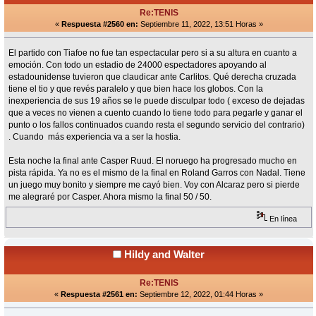
Re:TENIS
«
Respuesta #2560 en:
Septiembre 11, 2022, 13:51 Horas »
El partido con Tiafoe no fue tan espectacular pero si a su altura en cuanto a
emoción. Con todo un estadio de 24000 espectadores apoyando al
estadounidense tuvieron que claudicar ante Carlitos. Qué derecha cruzada
tiene el tio y que revés paralelo y que bien hace los globos. Con la
inexperiencia de sus 19 años se le puede disculpar todo ( exceso de dejadas
que a veces no vienen a cuento cuando lo tiene todo para pegarle y ganar el
punto o los fallos continuados cuando resta el segundo servicio del contrario)
. Cuando más experiencia va a ser la hostia.
Esta noche la final ante Casper Ruud. El noruego ha progresado mucho en
pista rápida. Ya no es el mismo de la final en Roland Garros con Nadal. Tiene
un juego muy bonito y siempre me cayó bien. Voy con Alcaraz pero si pierde
me alegraré por Casper. Ahora mismo la final 50 / 50.
En línea
Hildy and Walter
Re:TENIS
«
Respuesta #2561 en:
Septiembre 12, 2022, 01:44 Horas »