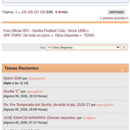
Páginas:
1
...
125
126
127
128
[
129
]
Ir Arriba
IMPRIMIR
« anterior
próximo »
Foro Oficial SFC - Sevilla Football Club - Since 1890
»
OFF-TOPIC: De todo un poco.
»
Otros Deportes
»
TENIS
Ir a:
Temas Recientes
Djibril SOW
por
asturgabriel
[
Ayer
a las 11:14]
Sevilla "C"
por
asturgabriel
[Agosto 06, 2026, 18:13 Horas]
Re: Pre Temporada del Sevilla, durante la tda. 2026-27
por
asturgabriel
[Agosto 06, 2026, 18:08 Horas]
JOSÉ IGNACIO NAVARRO. Director deportivo.
por
sivigliano
[Agosto 05, 2026, 07:27 Horas]