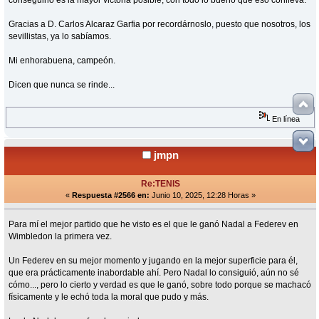
Gracias a D. Carlos Alcaraz Garfia por recordárnoslo, puesto que nosotros, los
sevillistas, ya lo sabíamos.
Mi enhorabuena, campeón.
Dicen que nunca se rinde...
En línea
jmpn
Re:TENIS
«
Respuesta #2566 en:
Junio 10, 2025, 12:28 Horas »
Para mí el mejor partido que he visto es el que le ganó Nadal a Federev en
Wimbledon la primera vez.
Un Federev en su mejor momento y jugando en la mejor superficie para él,
que era prácticamente inabordable ahí. Pero Nadal lo consiguió, aún no sé
cómo..., pero lo cierto y verdad es que le ganó, sobre todo porque se machacó
físicamente y le echó toda la moral que pudo y más.