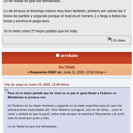
Lo de Nadal es que fue demasiado...
Lo de Alcaraz el domingo estuvo muy bien también, primero por salvar las 3
bolas de partido y segundo porque el rival es el número 1 y llega a todas las
bolas y encima le pega duro.
Yo lo meto como 2º mejor partido que he visto.
En línea
arrebato
Re:TENIS
«
Respuesta #2567 en:
Junio 11, 2025, 12:56 Horas »
Cita de: jmpn en Junio 10, 2025, 12:28 Horas
Para mí el mejor partido que he visto es el que le ganó Nadal a Federev en
Wimbledon la primera vez.
Un Federev en su mejor momento y jugando en la mejor superficie para él, que era
prácticamente inabordable ahí. Pero Nadal lo consiguió, aún no sé cómo..., pero lo
cierto y verdad es que le ganó, sobre todo porque se machacó físicamente y le echó
toda la moral que pudo y más.
Lo de Nadal es que fue demasiado...