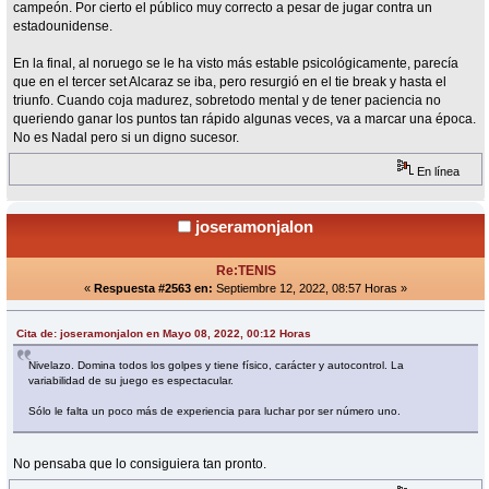
campeón. Por cierto el público muy correcto a pesar de jugar contra un
estadounidense.
En la final, al noruego se le ha visto más estable psicológicamente, parecía
que en el tercer set Alcaraz se iba, pero resurgió en el tie break y hasta el
triunfo. Cuando coja madurez, sobretodo mental y de tener paciencia no
queriendo ganar los puntos tan rápido algunas veces, va a marcar una época.
No es Nadal pero si un digno sucesor.
En línea
joseramonjalon
Re:TENIS
«
Respuesta #2563 en:
Septiembre 12, 2022, 08:57 Horas »
Cita de: joseramonjalon en Mayo 08, 2022, 00:12 Horas
Nivelazo. Domina todos los golpes y tiene físico, carácter y autocontrol. La
variabilidad de su juego es espectacular.
Sólo le falta un poco más de experiencia para luchar por ser número uno.
No pensaba que lo consiguiera tan pronto.