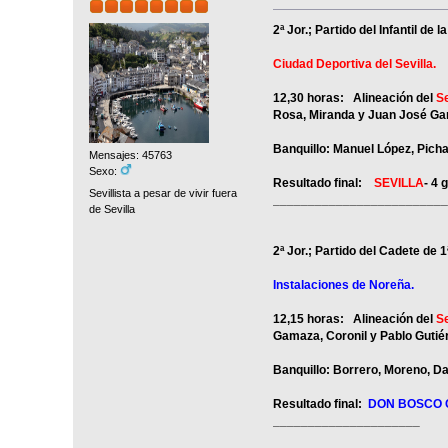
2ª Jor.; Partido del Infantil d
Ciudad Deportiva del Sevilla.
12,30 horas: Alineación del
Se
Rosa, Miranda y Juan José Gar
Banquillo: Manuel López, Pich
Mensajes: 45763
Sexo:
Resultado final:
SEVILLA
- 4 
Sevillista a pesar de vivir fuera
_________________________
de Sevilla
2ª Jor.; Partido del Cadete de 
Instalaciones de Noreña.
12,15 horas: Alineación del
Se
Gamaza, Coronil y Pablo Gutiér
Banquillo: Borrero, Moreno, D
Resultado final:
DON BOSCO 
_____________________