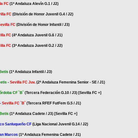
la FC
(1ª Andaluza Alevín G.1 / J2)
illa FC
(División de Honor Juvenil G.4 / J2)
evilla FC
(División de Honor Infantil / J3)
illa FC
(4ª Andaluza Juvenil G.6 / J1)
lla FC
(3ª Andaluza Juvenil G.2 / J2)
Betis
(1ª Andaluza Infantil / J3)
etis
-
Sevilla FC Juv.
(2ª Andaluza Femenina Senior - SE / J1)
órdoba CF `B`
(Tercera Federación G.10 / J3) [Sevilla FC +]
-
Sevilla FC `B`
(Tercera RFEF FutFem G.5 / J1)
Betis
(1ª Andaluza Cadete / J3) [Sevilla FC +]
ico Sanluqueño CF
(Liga Nacional Juvenil G.14 / J2)
an Marcos
(1ª Andaluza Femenina Cadete / J1)