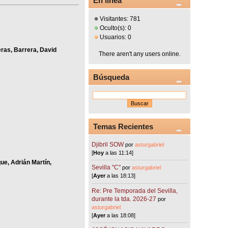
En línea
Visitantes: 781
Oculto(s): 0
Usuarios: 0
ras, Barrera, David
There aren't any users online.
Búsqueda
Temas Recientes
Djibril SOW
por
asturgabriel
[
Hoy
a las 11:14]
ue, Adrián Martín,
Sevilla "C"
por
asturgabriel
[
Ayer
a las 18:13]
Re: Pre Temporada del Sevilla,
durante la tda. 2026-27
por
asturgabriel
[
Ayer
a las 18:08]