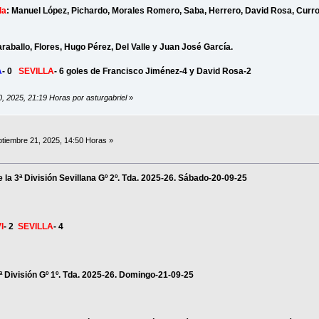
la
: Manuel López, Pichardo, Morales Romero, Saba, Herrero, David Rosa, Curro
raballo, Flores, Hugo Pérez, Del Valle y Juan José García.
A
- 0
SEVILLA
- 6 goles de Francisco Jiménez-4 y David Rosa-2
0, 2025, 21:19 Horas por asturgabriel
»
tiembre 21, 2025, 14:50 Horas »
de la 3ª División Sevillana Gº 2º. Tda. 2025-26. Sábado-20-09-25
I
- 2
SEVILLA
- 4
1ª División Gº 1º. Tda. 2025-26. Domingo-21-09-25