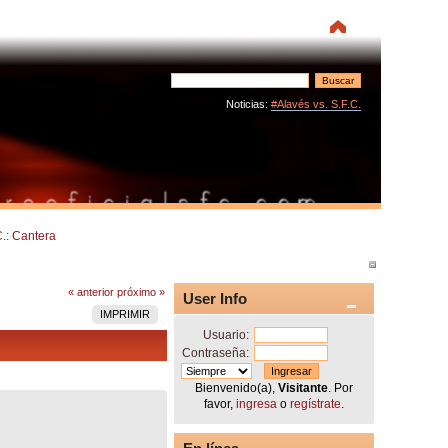
Noticias:
#Alavés vs. S.F.C.
C.: Cantera 
« anterior
próximo »
User Info
IMPRIMIR
Usuario:
Contraseña:
Bienvenido(a),
Visitante
. Por
favor,
ingresa
o
regístrate
.