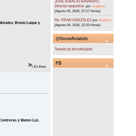
JOSÉ IGNACIO NAVARRO.
Director deportivo.
por
sivigliano
[Agosto 05, 2026, 07:27 Horas]
Re: FRAN GONZÁLEZ
por
drodgom
, Morales, Bruno Luque y
[Agosto 04, 2026, 22:33 Horas]
@forooficialsfc
Tweets by forooficialsfc
FB
En línea
 Contreras y Mateo Luz.