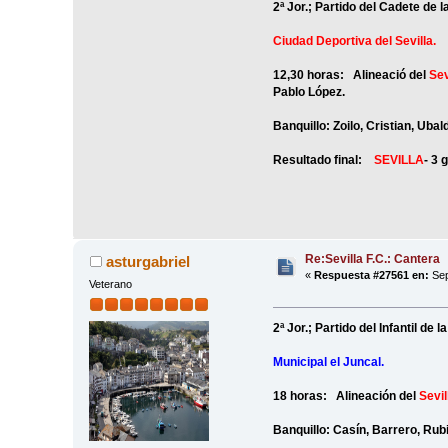
2ª Jor.; Partido del Cadete de 
Ciudad Deportiva del Sevilla.
12,30 horas: Alineació del
Sev
Pablo López.
Banquillo: Zoilo, Cristian, Ub
Resultado final:
SEVILLA
- 3 
Re:Sevilla F.C.: Cantera
asturgabriel
«
Respuesta #27561 en:
Sep
Veterano
2ª Jor.; Partido del Infantil de
Municipal el Juncal.
18 horas: Alineación del
Sevil
Banquillo: Casín, Barrero, Rubi