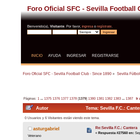
Foro Oficial SFC - Sevilla Football
Bienvenido(a),
Visitante
. Por favor,
ingresa
o
regístrate
.
INICIO
AYUDA
INGRESAR
REGISTRARSE
Foro Oficial SFC - Sevilla Football Club - Since 1890
»
Sevilla Fútbo
Páginas:
1
...
1375
1376
1377
1378
[
1379
]
1380
1381
1382
1383
...
1387
Ir
Autor
Tema: Sevilla F.C.: Cant
0 Usuarios y 6 Visitantes están viendo este tema.
Re:Sevilla F.C.: Cantera
asturgabriel
«
Respuesta #27560 en:
Sep
Veterano