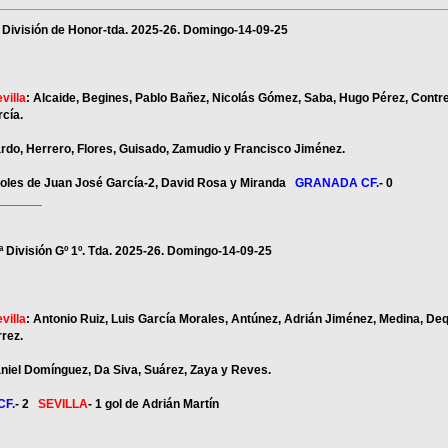
e la División de Honor-tda. 2025-26. Domingo-14-09-25
villa
: Alcaide, Begines, Pablo Bañez, Nicolás Gómez, Saba, Hugo Pérez, Contre
cía.
ardo, Herrero, Flores, Guisado, Zamudio y Francisco Jiménez.
goles de Juan José García-2, David Rosa y Miranda
GRANADA CF.
- 0
______
1ª División Gº 1º. Tda. 2025-26. Domingo-14-09-25
villa
: Antonio Ruiz, Luis García Morales, Antúnez, Adrián Jiménez, Medina, Deq
rez.
aniel Domínguez, Da Siva, Suárez, Zaya y Reves.
CF.
- 2
SEVILLA
- 1 gol de Adrián Martín