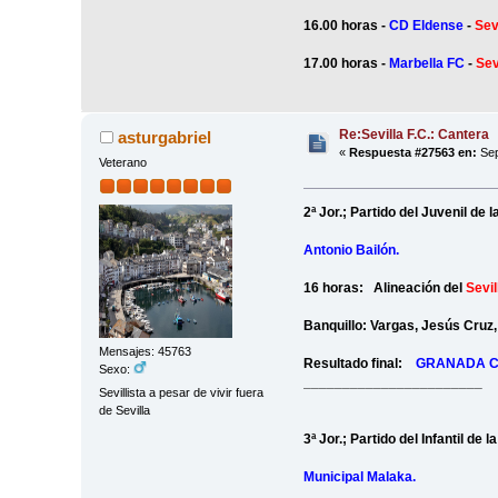
16.00 horas -
CD Eldense
-
Sev
17.00 horas -
Marbella FC
-
Sev
Re:Sevilla F.C.: Cantera
asturgabriel
«
Respuesta #27563 en:
Sep
Veterano
2ª Jor.; Partido del Juvenil de
Antonio Bailón.
16 horas: Alineación del
Sevil
Banquillo: Vargas, Jesús Cruz,
Mensajes: 45763
Resultado final:
GRANADA C
Sexo:
_______________________
Sevillista a pesar de vivir fuera
de Sevilla
3ª Jor.; Partido del Infantil d
Municipal Malaka.