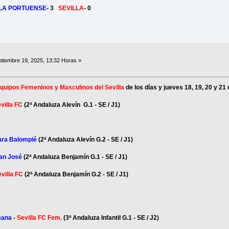
LLA PORTUENSE
- 3
SEVILLA
- 0
tiembre 19, 2025, 13:32 Horas »
quipos Femeninos y Masculinos del Sevilla
de los días y jueves 18, 19, 20 y 21
villa FC
(2ª Andaluza Alevín G.1 - SE / J1)
iara Balompié
(2ª Andaluza Alevín G.2 - SE / J1)
an José
(2ª Andaluza Benjamín G.1 - SE / J1)
villa FC
(2ª Andaluza Benjamín G.2 - SE / J1)
mana
-
Sevilla FC Fem.
(3ª Andaluza Infantil G.1 - SE / J2)