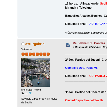
16 horas: Alineación del
Sevil
Miranda y Toledano.
Banquillo: Alcaide, Begines, Ca
Resultado final:
AD. MALAK
«
Última modificación: Septiembre 2
Re:Sevilla F.C.: Cantera
asturgabriel
«
Respuesta #27564 en:
Sep
Veterano
2ª Jor.; Partido del Juvenil C 
Complejo Dvo. Pablo VI.
Resultado final:
CD. PABLO V
________________________
Mensajes: 45763
3ª Jor.; Partido del Cadete de 
Sexo:
Sevillista a pesar de vivir fuera
Ciudad Deportiva del Sevilla.
de Sevilla