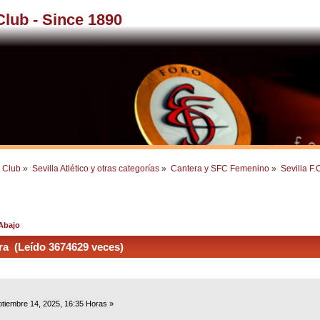
 Club - Since 1890
l Club
»
Sevilla Atlético y otras categorías
»
Cantera y SFC Femenino
»
Sevilla F.
 Abajo
era (Leído 3674629 veces)
tiembre 14, 2025, 16:35 Horas »