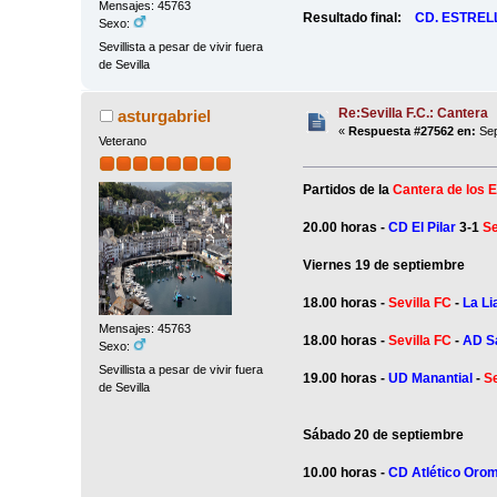
Mensajes: 45763
Resultado final:
CD. ESTRE
Sexo:
Sevillista a pesar de vivir fuera
de Sevilla
Re:Sevilla F.C.: Cantera
asturgabriel
«
Respuesta #27562 en:
Sep
Veterano
Partidos de la
Cantera de los E
20.00 horas -
CD El Pilar
3-1
Se
Viernes 19 de septiembre
18.00 horas -
Sevilla FC
-
La L
Mensajes: 45763
18.00 horas -
Sevilla FC
-
AD S
Sexo:
Sevillista a pesar de vivir fuera
19.00 horas -
UD Manantial
-
Se
de Sevilla
Sábado 20 de septiembre
10.00 horas -
CD Atlético Oro