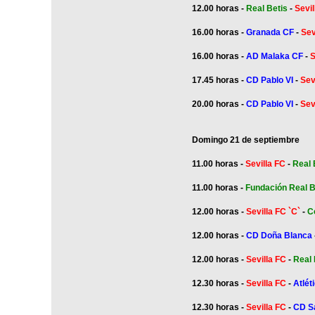
12.00 horas -
Real Betis
-
Sevil
16.00 horas -
Granada CF
-
Sev
16.00 horas -
AD Malaka CF
-
S
17.45 horas -
CD Pablo VI
-
Sev
20.00 horas -
CD Pablo VI
-
Sevi
Domingo 21 de septiembre
11.00 horas -
Sevilla FC
-
Real 
11.00 horas -
Fundación Real B
12.00 horas -
Sevilla FC `C`
-
C
12.00 horas -
CD Doña Blanca
12.00 horas -
Sevilla FC
-
Real 
12.30 horas -
Sevilla FC
-
Atlét
12.30 horas -
Sevilla FC
-
CD S