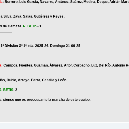
la
: Borrero, Luis García, Navarro, Antúnez, Suárez, Medina, Deque, Adrián Mart
a Silva, Zaya, Salas, Gutiérrez y Reyes.
gol de Gamaza
R. BETIS
- 1
______
 la 1ª División Gº 1º, tda. 2025-26. Domingo-21-09-25
a
: Campos, Fuentes, Guaman, Álvarez, Aitor, Corbacho, Luz, Del Río, Antonio R
lás, Rubio, Arroyo, Parra, Castilla y León.
R. BETIS
- 2
ta, pienso que es preocupante la marcha de este equipo.