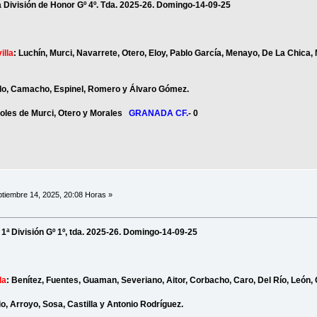
la División de Honor Gº 4º. Tda. 2025-26. Domingo-14-09-25
illa
: Luchín, Murci, Navarrete, Otero, Eloy, Pablo García, Menayo, De La Chica
aldo, Camacho, Espinel, Romero y Álvaro Gómez.
goles de Murci, Otero y Morales
GRANADA CF.
- 0
tiembre 14, 2025, 20:08 Horas »
 la 1ª División Gº 1º, tda. 2025-26. Domingo-14-09-25
la
: Benítez, Fuentes, Guaman, Severiano, Aitor, Corbacho, Caro, Del Río, León,
o, Arroyo, Sosa, Castilla y Antonio Rodríguez.