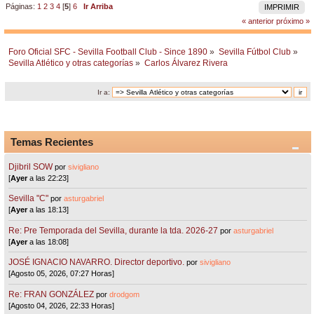
Páginas:
1
2
3
4
[
5
]
6
Ir Arriba
IMPRIMIR
« anterior
próximo »
Foro Oficial SFC - Sevilla Football Club - Since 1890
»
Sevilla Fútbol Club
»
Sevilla Atlético y otras categorías
»
Carlos Álvarez Rivera
Ir a:
Temas Recientes
Djibril SOW
por
sivigliano
[
Ayer
a las 22:23]
Sevilla "C"
por
asturgabriel
[
Ayer
a las 18:13]
Re: Pre Temporada del Sevilla, durante la tda. 2026-27
por
asturgabriel
[
Ayer
a las 18:08]
JOSÉ IGNACIO NAVARRO. Director deportivo.
por
sivigliano
[Agosto 05, 2026, 07:27 Horas]
Re: FRAN GONZÁLEZ
por
drodgom
[Agosto 04, 2026, 22:33 Horas]