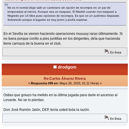
No es ni normal dejar salir un canterano sin opción de recompra en un par de
temporadas al menos. Aunque sea un traspaso. El Madrid cuando nos traspasó a
Negredo por 14 kilos puso opciones de recompra. Es que es un auténtico disparate.
Sobretodo porque el jugador es muy joven y podía explotar.
En el Sevilla se vienen haciendo operaciones muuuuy raras últimamente. Si
no fuera porque confío a pies juntillas en los dirigentes, diría que hacienda
tiene carnaza de la buena en el club.
En línea
drodgom
Re:Carlos Álvarez Rivera
«
Respuesta #99 en:
Mayo 26, 2025, 01:11 Horas »
Ostias que golazo ha metido en la última jugada para darle el ascenso al
Levante. No se lo pierdan.
Don José Ramón Jalón, DEP, tenía usted toda la razón.
En línea