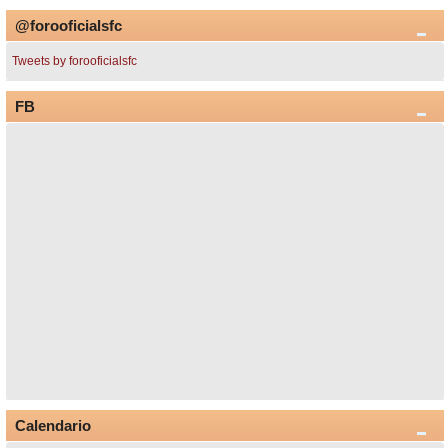
@forooficialsfc
Tweets by forooficialsfc
FB
Calendario