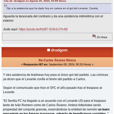
Cita de: drodgom en Agosto 25, 2024, 03:59 Horas
Ojo a la asistencia que ha dado hoy en carrera en el gol del Levante. Canela.
Aguanta la tarascada del contrario y da una asistencia milimétrica con el
exterior.
Justo aquí:
https://youtu.be/NzB7-f1Gh1U?t=66
En línea
drodgom
Re:Carlos Álvarez Rivera
«
Respuesta #87 en:
Septiembre 09, 2024, 00:33 Horas »
Y otra asistencia de tiralíneas hoy para el único gol del partido. Las crónicas
ya dicen que el Levante confía el timón del partido a Carlos.
Según el comunicado que hizo el SFC el año pasado tras el traspaso al
Levante:
"El Sevilla FC ha llegado a un acuerdo con el Levante UD para el traspaso
tanto de Iván Romero como de Carlos Álvarez. Ambos futbolistas serán
propiedad del conjunto granota, reservándose la entidad de nervión
un buen
porcentaje en los futuros traspasos, además de beneficiosos variables.
"