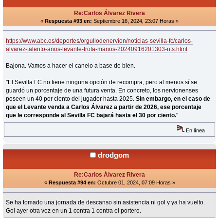
Re:Carlos Álvarez Rivera
«
Respuesta #93 en:
Septiembre 16, 2024, 23:07 Horas »
https://www.abc.es/deportes/orgullodenervion/noticias-sevilla-fc/carlos-
alvarez-talento-anos-levante-frota-manos-20240916201303-nts.html
Bajona. Vamos a hacer el canelo a base de bien.
"El Sevilla FC no tiene ninguna opción de recompra, pero al menos sí se
guardó un porcentaje de una futura venta. En concreto, los nervionenses
poseen un 40 por ciento del jugador hasta 2025.
Sin embargo, en el caso de
que el Levante venda a Carlos Álvarez a partir de 2026, ese porcentaje
que le corresponde al Sevilla FC bajará hasta el 30 por ciento.
"
En línea
drodgom
Re:Carlos Álvarez Rivera
«
Respuesta #94 en:
Octubre 01, 2024, 07:09 Horas »
Se ha tomado una jornada de descanso sin asistencia ni gol y ya ha vuelto.
Gol ayer otra vez en un 1 contra 1 contra el portero.