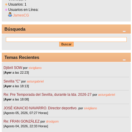
Usuarios: 1
Usuarios en Línea:
JamesCG
Búsqueda
Temas Recientes
Djibril SOW
por
sivigliano
[
Ayer
a las 22:23]
Sevilla "C"
por
asturgabriel
[
Ayer
a las 18:13]
Re: Pre Temporada del Sevilla, durante la tda. 2026-27
por
asturgabriel
[
Ayer
a las 18:08]
JOSÉ IGNACIO NAVARRO. Director deportivo.
por
sivigliano
[Agosto 05, 2026, 07:27 Horas]
Re: FRAN GONZÁLEZ
por
drodgom
[Agosto 04, 2026, 22:33 Horas]