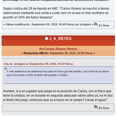
Según noticia del 28 de Agosto en ABC: "Carlos Álvarez se marchó a tierras
valencianas mediante una venta a coste cero en la que el club sevillano se
guardó un 50% del futuro traspaso".
«
Última modificación: Septiembre 09, 2024, 00:40 Horas por drodgom
»
En línea
J_A_REYES
Re:Carlos Álvarez Rivera
«
Respuesta #88 en:
Septiembre 09, 2024, 10:35 Horas »
Cita de: drodgom en Septiembre 09, 2024, 00:33 Horas
Y otra asistencia de tiralíneas hoy para el único gol del partido. Las crónicas ya dicen
que el Levante confía el timón del partido a Carlos.
Hombre, si a un jugador que juega en la posición de Carlos, con el físico que
tiene la criatura, en un levante en segunda atascado varios años ya, no le das
el timón del juego, entonces que va a hacer en el campo? Llevar el agua?
En línea