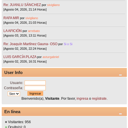
Re: JUANLU SÁNCHEZ
por
sivigliano
[Agosto 04, 2026, 21:14 Horas]
RAFA MIR
por
sivigliano
[Agosto 04, 2026, 21:03 Horas]
LA AFICIÓN
por
arrebato
[Agosto 03, 2026, 13:11 Horas]
Re: Joaquín Martínez Gauna- OSO
por
Si o Si
[Agosto 02, 2026, 22:24 Horas]
LUIS GARCÍA PLAZA
por
asturgabriel
[Agosto 02, 2026, 16:31 Horas]
User Info
Usuario:
Contraseña:
Bienvenido(a),
Visitante
. Por favor,
ingresa
o
regístrate
.
En línea
Visitantes: 956
Oculto(s): 0