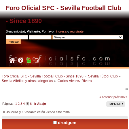
Foro Oficial SFC - Sevilla Football Club
- Since 1890
Bienvenido(a),
Visitante
. Por favor,
ingresa
o
regístrate
.
Foro Oficial SFC - Sevilla Football Club - Since 1890
»
Sevilla Fútbol Club
»
Sevilla Atlético y otras categorías
»
Carlos Álvarez Rivera
« anterior
próximo »
Páginas:
1
2
3
4
[
5
]
6
Ir Abajo
IMPRIMIR
0 Usuarios y 1 Visitante están viendo este tema.
drodgom