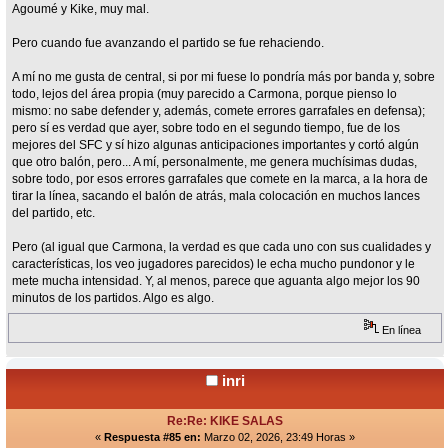
Agoumé y Kike, muy mal.
Pero cuando fue avanzando el partido se fue rehaciendo.
A mí no me gusta de central, si por mi fuese lo pondría más por banda y, sobre
todo, lejos del área propia (muy parecido a Carmona, porque pienso lo
mismo: no sabe defender y, además, comete errores garrafales en defensa);
pero sí es verdad que ayer, sobre todo en el segundo tiempo, fue de los
mejores del SFC y sí hizo algunas anticipaciones importantes y cortó algún
que otro balón, pero... A mí, personalmente, me genera muchísimas dudas,
sobre todo, por esos errores garrafales que comete en la marca, a la hora de
tirar la línea, sacando el balón de atrás, mala colocación en muchos lances
del partido, etc.
Pero (al igual que Carmona, la verdad es que cada uno con sus cualidades y
características, los veo jugadores parecidos) le echa mucho pundonor y le
mete mucha intensidad. Y, al menos, parece que aguanta algo mejor los 90
minutos de los partidos. Algo es algo.
En línea
inri
Re:Re: KIKE SALAS
«
Respuesta #85 en:
Marzo 02, 2026, 23:49 Horas »