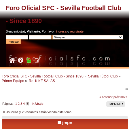
Foro Oficial SFC - Sevilla Football Club
- Since 1890
Bienvenido(a),
Visitante
. Por favor,
ingresa
o
regístrate
.
Foro Oficial SFC - Sevilla Football Club - Since 1890
»
Sevilla Fútbol Club
»
Primer Equipo
»
Re: KIKE SALAS
« anterior
próximo »
Páginas:
1
2
3
4
[
5
]
Ir Abajo
IMPRIMIR
0 Usuarios y 2 Visitantes están viendo este tema.
jmpn