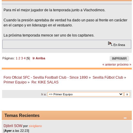
Para mí el mejor jugador de la temporada junto a Vlachodimos.
Cuando la presión apretaba de verdad ha dado un paso al frente en carácter
en el campo y en liderazgo en el vestuario.
La próxima temporada merece ser uno de los capitanes.
En línea
Páginas:
1
2
3
4
[
5
]
Ir Arriba
IMPRIMIR
« anterior
próximo »
Foro Oficial SFC - Sevilla Football Club - Since 1890
»
Sevilla Fútbol Club
»
Primer Equipo
»
Re: KIKE SALAS
Ir a:
Temas Recientes
Djibril SOW
por
sivigliano
[
Ayer
a las 22:23]