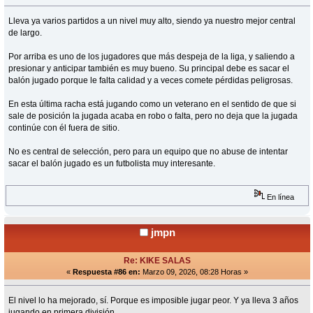
Lleva ya varios partidos a un nivel muy alto, siendo ya nuestro mejor central
de largo.
Por arriba es uno de los jugadores que más despeja de la liga, y saliendo a
presionar y anticipar también es muy bueno. Su principal debe es sacar el
balón jugado porque le falta calidad y a veces comete pérdidas peligrosas.
En esta última racha está jugando como un veterano en el sentido de que si
sale de posición la jugada acaba en robo o falta, pero no deja que la jugada
continúe con él fuera de sitio.
No es central de selección, pero para un equipo que no abuse de intentar
sacar el balón jugado es un futbolista muy interesante.
En línea
jmpn
Re: KIKE SALAS
«
Respuesta #86 en:
Marzo 09, 2026, 08:28 Horas »
El nivel lo ha mejorado, sí. Porque es imposible jugar peor. Y ya lleva 3 años
jugando en primera división.