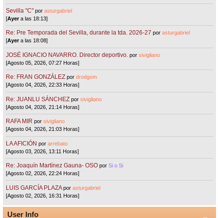
Sevilla "C"
por
asturgabriel
[
Ayer
a las 18:13]
Re: Pre Temporada del Sevilla, durante la tda. 2026-27
por
asturgabriel
[
Ayer
a las 18:08]
JOSÉ IGNACIO NAVARRO. Director deportivo.
por
sivigliano
[Agosto 05, 2026, 07:27 Horas]
Re: FRAN GONZÁLEZ
por
drodgom
[Agosto 04, 2026, 22:33 Horas]
Re: JUANLU SÁNCHEZ
por
sivigliano
[Agosto 04, 2026, 21:14 Horas]
RAFA MIR
por
sivigliano
[Agosto 04, 2026, 21:03 Horas]
LA AFICIÓN
por
arrebato
[Agosto 03, 2026, 13:11 Horas]
Re: Joaquín Martínez Gauna- OSO
por
Si o Si
[Agosto 02, 2026, 22:24 Horas]
LUIS GARCÍA PLAZA
por
asturgabriel
[Agosto 02, 2026, 16:31 Horas]
User Info