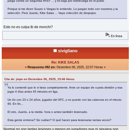
juega contra un Segunda RFEF ... y es baja por sobrecarga en el pubis.
Porque si me dicen Suazo o Vargas lo entiendo. Lo juegan todo con nosotros y la
selección. Pero Juanlu, Kike Salas ... Vaya colección de despojos.
Esto no es culpa tb de monchi?
En línea
sivigliano
Re: KIKE SALAS
«
Respuesta #82 en:
Diciembre 06, 2025, 22:57 Horas »
Cita de: jmpn en Diciembre 06, 2025, 19:46 Horas
Ya lo comenté que lo vi tieso completamente. Ante un equipo de cuarta división y tras
jugar 4 días antes 45 minutos en liga.
Un tío con 23 o 24 años, jugador del SFC, y no puede con las calzonas en el minuto
60. En fin...
El otro, Juanlu, a la media hora o antes también lesionado.
Esta gente entrena? Se cuidan? O qué hacen para lesionarse tantas veces?
Normal no son tantas lesiones y menos en jugadores que ni siquiera son