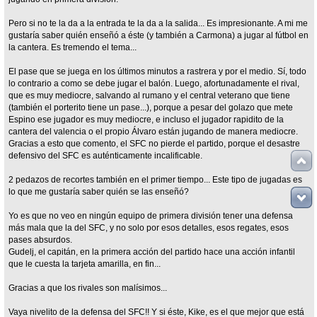
Pero si no te la da a la entrada te la da a la salida... Es impresionante. A mi me
gustaría saber quién enseñó a éste (y también a Carmona) a jugar al fútbol en
la cantera. Es tremendo el tema...
El pase que se juega en los últimos minutos a rastrera y por el medio. Sí, todo
lo contrario a como se debe jugar el balón. Luego, afortunadamente el rival,
que es muy mediocre, salvando al rumano y el central veterano que tiene
(también el porterito tiene un pase...), porque a pesar del golazo que mete
Espino ese jugador es muy mediocre, e incluso el jugador rapidito de la
cantera del valencia o el propio Álvaro están jugando de manera mediocre.
Gracias a esto que comento, el SFC no pierde el partido, porque el desastre
defensivo del SFC es auténticamente incalificable.
2 pedazos de recortes también en el primer tiempo... Este tipo de jugadas es
lo que me gustaría saber quién se las enseñó?
Yo es que no veo en ningún equipo de primera división tener una defensa
más mala que la del SFC, y no solo por esos detalles, esos regates, esos
pases absurdos.
Gudelj, el capitán, en la primera acción del partido hace una acción infantil
que le cuesta la tarjeta amarilla, en fin...
Gracias a que los rivales son malísimos...
Vaya nivelito de la defensa del SFC!! Y si éste, Kike, es el que mejor que está