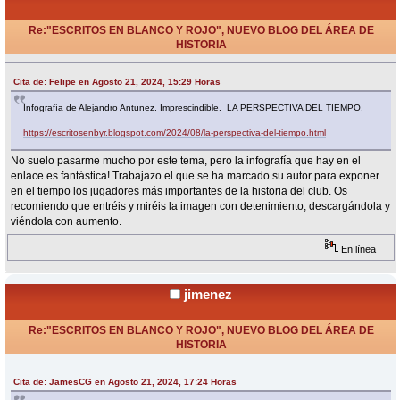
Re:"ESCRITOS EN BLANCO Y ROJO", NUEVO BLOG DEL ÁREA DE
HISTORIA
«
Respuesta #20 en:
Agosto 21, 2024, 17:24 Horas »
Cita de: Felipe en Agosto 21, 2024, 15:29 Horas
Infografía de Alejandro Antunez. Imprescindible. LA PERSPECTIVA DEL TIEMPO.
https://escritosenbyr.blogspot.com/2024/08/la-perspectiva-del-tiempo.html
No suelo pasarme mucho por este tema, pero la infografía que hay en el
enlace es fantástica! Trabajazo el que se ha marcado su autor para exponer
en el tiempo los jugadores más importantes de la historia del club. Os
recomiendo que entréis y miréis la imagen con detenimiento, descargándola y
viéndola con aumento.
En línea
jimenez
Re:"ESCRITOS EN BLANCO Y ROJO", NUEVO BLOG DEL ÁREA DE
HISTORIA
«
Respuesta #21 en:
Agosto 22, 2024, 01:13 Horas »
Cita de: JamesCG en Agosto 21, 2024, 17:24 Horas