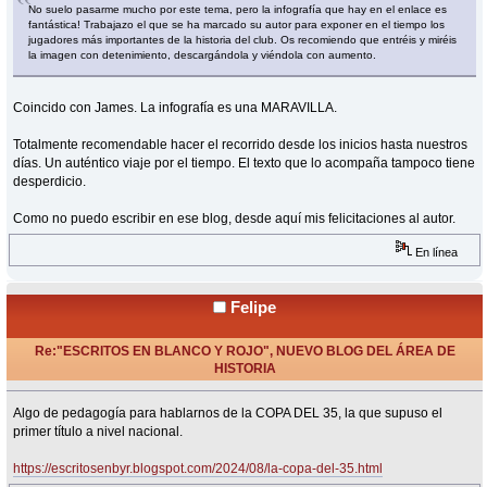
No suelo pasarme mucho por este tema, pero la infografía que hay en el enlace es
fantástica! Trabajazo el que se ha marcado su autor para exponer en el tiempo los
jugadores más importantes de la historia del club. Os recomiendo que entréis y miréis
la imagen con detenimiento, descargándola y viéndola con aumento.
Coincido con James. La infografía es una MARAVILLA.
Totalmente recomendable hacer el recorrido desde los inicios hasta nuestros
días. Un auténtico viaje por el tiempo. El texto que lo acompaña tampoco tiene
desperdicio.
Como no puedo escribir en ese blog, desde aquí mis felicitaciones al autor.
En línea
Felipe
Re:"ESCRITOS EN BLANCO Y ROJO", NUEVO BLOG DEL ÁREA DE
HISTORIA
«
Respuesta #22 en:
Agosto 26, 2024, 10:50 Horas »
Algo de pedagogía para hablarnos de la COPA DEL 35, la que supuso el
primer título a nivel nacional.
https://escritosenbyr.blogspot.com/2024/08/la-copa-del-35.html