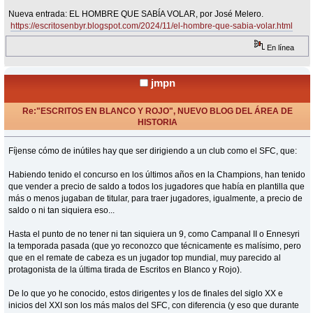
Nueva entrada: EL HOMBRE QUE SABÍA VOLAR, por José Melero.
https://escritosenbyr.blogspot.com/2024/11/el-hombre-que-sabia-volar.html
En línea
jmpn
Re:"ESCRITOS EN BLANCO Y ROJO", NUEVO BLOG DEL ÁREA DE
HISTORIA
«
Respuesta #29 en:
Noviembre 19, 2024, 09:28 Horas »
Fíjense cómo de inútiles hay que ser dirigiendo a un club como el SFC, que:
Habiendo tenido el concurso en los últimos años en la Champions, han tenido
que vender a precio de saldo a todos los jugadores que había en plantilla que
más o menos jugaban de titular, para traer jugadores, igualmente, a precio de
saldo o ni tan siquiera eso...
Hasta el punto de no tener ni tan siquiera un 9, como Campanal II o Ennesyri
la temporada pasada (que yo reconozco que técnicamente es malísimo, pero
que en el remate de cabeza es un jugador top mundial, muy parecido al
protagonista de la última tirada de Escritos en Blanco y Rojo).
De lo que yo he conocido, estos dirigentes y los de finales del siglo XX e
inicios del XXI son los más malos del SFC, con diferencia (y eso que durante