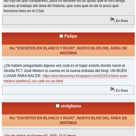
No hay de que compañero, para mi tambien es un gusto que el foro tenga
acceso al trabajo del área de historia, que creo que es de lo poco que
funciona bien en el Club
En línea
Felipe
Re:"ESCRITOS EN BLANCO Y ROJO", NUEVO BLOG DEL ÁREA DE
HISTORIA
«
Respuesta #37 en:
Octubre 03, 2025, 13:21 Horas »
¿Os habéis preguntado alguna vez cuál es el lugar exacto donde nació el
Sevilla FC? José Melero lo cuenta en la nueva entrada del blog: UN BUEN
LUGAR PARA NACER
https://escritosenbyr.blogspot.com/2025/10/por-jose-
melero-jmelero1-un-cafe-es-un.html
En línea
sivigliano
Re:"ESCRITOS EN BLANCO Y ROJO", NUEVO BLOG DEL ÁREA DE
HISTORIA
«
Respuesta #38 en:
Octubre 03, 2025, 15:34 Horas »
Cita de: Felipe en Octubre 03, 2025, 13:21 Horas