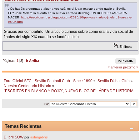
¿Os habéis preguntado alguna vez cuál es el lugar exacto donde nació el Sevilla
FC? José Melero lo cuenta en la nueva entrada del blog: UN BUEN LUGAR PARA
NACER
https://escritosenbyr.blogspot.com/2025/10/por-jose-melero-jmelero1-un-cafe-
es-un.html
Gracias por compartirlo. Un artículo curioso sobre cómo era la vida social de
finales del siglo XIX cuando se fundó el club.
En línea
Páginas:
1
[
2
]
Ir Arriba
IMPRIMIR
« anterior
próximo »
Foro Oficial SFC - Sevilla Football Club - Since 1890
»
Sevilla Fútbol Club
»
Nuestra Centenaria Historia
»
"ESCRITOS EN BLANCO Y ROJO", NUEVO BLOG DEL ÁREA DE HISTORIA
Ir a:
Temas Recientes
Djibril SOW
por
asturgabriel