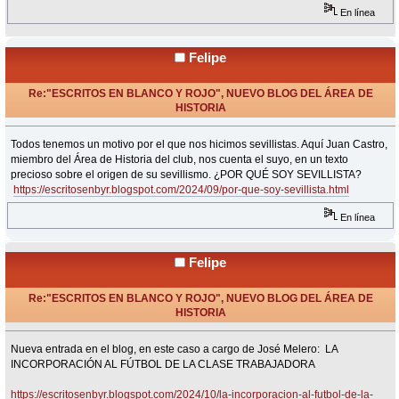
En línea
Felipe
Re:"ESCRITOS EN BLANCO Y ROJO", NUEVO BLOG DEL ÁREA DE
HISTORIA
«
Respuesta #23 en:
Septiembre 09, 2024, 15:28 Horas »
Todos tenemos un motivo por el que nos hicimos sevillistas. Aquí Juan Castro,
miembro del Área de Historia del club, nos cuenta el suyo, en un texto
precioso sobre el origen de su sevillismo. ¿POR QUÉ SOY SEVILLISTA?
https://escritosenbyr.blogspot.com/2024/09/por-que-soy-sevillista.html
En línea
Felipe
Re:"ESCRITOS EN BLANCO Y ROJO", NUEVO BLOG DEL ÁREA DE
HISTORIA
«
Respuesta #24 en:
Octubre 11, 2024, 12:40 Horas »
Nueva entrada en el blog, en este caso a cargo de José Melero: LA
INCORPORACIÓN AL FÚTBOL DE LA CLASE TRABAJADORA
https://escritosenbyr.blogspot.com/2024/10/la-incorporacion-al-futbol-de-la-