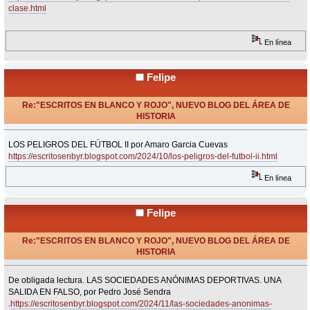
clase.html
En línea
Felipe
Re:"ESCRITOS EN BLANCO Y ROJO", NUEVO BLOG DEL ÁREA DE
HISTORIA
«
Respuesta #25 en:
Noviembre 05, 2024, 14:42 Horas »
LOS PELIGROS DEL FÚTBOL II por Amaro Garcia Cuevas
https://escritosenbyr.blogspot.com/2024/10/los-peligros-del-futbol-ii.html
En línea
Felipe
Re:"ESCRITOS EN BLANCO Y ROJO", NUEVO BLOG DEL ÁREA DE
HISTORIA
«
Respuesta #26 en:
Noviembre 05, 2024, 14:44 Horas »
De obligada lectura. LAS SOCIEDADES ANÓNIMAS DEPORTIVAS. UNA
SALIDA EN FALSO, por Pedro José Sendra
.
https://escritosenbyr.blogspot.com/2024/11/las-sociedades-anonimas-