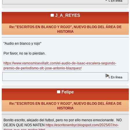
En línea
J_A_REYES
Re:"ESCRITOS EN BLANCO Y ROJO", NUEVO BLOG DEL ÁREA DE
HISTORIA
«
Respuesta #33 en:
Febrero 15, 2025, 22:20 Horas »
"Audio en blanco y rojo"
Por favor, no se lo pierdan.
https://www.vamosmisevillafc.com/el-audio-de-isaac-escalera-segundo-
premio-de-periodismo-sfc-jose-antonio-blazquez/
En línea
Felipe
Re:"ESCRITOS EN BLANCO Y ROJO", NUEVO BLOG DEL ÁREA DE
HISTORIA
«
Respuesta #34 en:
Julio 07, 2025, 21:16 Horas »
Bonito escrito, alejado del futbol, pero no por ello menos emocionante. NO
DEJEN QUE NOS MATEN
https://escritosenbyr.blogspot.com/2025/07/no-