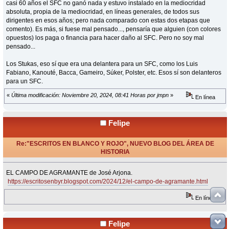
casi 60 años el SFC no ganó nada y estuvo instalado en la mediocridad
absoluta, propia de la mediocridad, en líneas generales, de todos sus
dirigentes en esos años; pero nada comparado con estas dos etapas que
comento). Es más, si fuese mal pensado..., pensaría que alguien (con colores
opuestos) los paga o financia para hacer daño al SFC. Pero no soy mal
pensado...
Los Stukas, eso sí que era una delantera para un SFC, como los Luis
Fabiano, Kanouté, Bacca, Gameiro, Súker, Polster, etc. Esos sí son delanteros
para un SFC.
«
Última modificación: Noviembre 20, 2024, 08:41 Horas por jmpn
»
En línea
Felipe
Re:"ESCRITOS EN BLANCO Y ROJO", NUEVO BLOG DEL ÁREA DE
HISTORIA
«
Respuesta #30 en:
Diciembre 02, 2024, 18:28 Horas »
EL CAMPO DE AGRAMANTE de José Arjona.
https://escritosenbyr.blogspot.com/2024/12/el-campo-de-agramante.html
En línea
Felipe