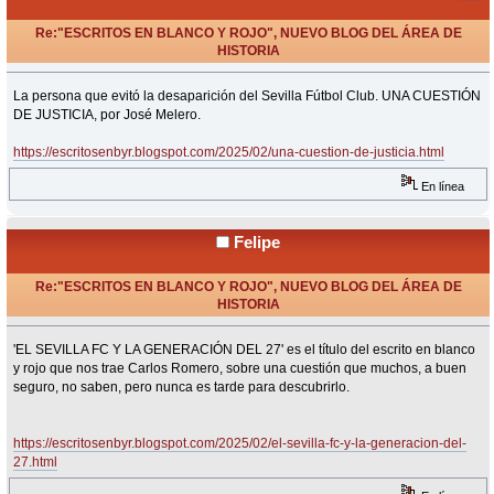
Re:"ESCRITOS EN BLANCO Y ROJO", NUEVO BLOG DEL ÁREA DE
HISTORIA
«
Respuesta #31 en:
Febrero 09, 2025, 20:58 Horas »
La persona que evitó la desaparición del Sevilla Fútbol Club. UNA CUESTIÓN
DE JUSTICIA, por José Melero.
https://escritosenbyr.blogspot.com/2025/02/una-cuestion-de-justicia.html
En línea
Felipe
Re:"ESCRITOS EN BLANCO Y ROJO", NUEVO BLOG DEL ÁREA DE
HISTORIA
«
Respuesta #32 en:
Febrero 11, 2025, 15:36 Horas »
'EL SEVILLA FC Y LA GENERACIÓN DEL 27' es el título del escrito en blanco
y rojo que nos trae Carlos Romero, sobre una cuestión que muchos, a buen
seguro, no saben, pero nunca es tarde para descubrirlo.
https://escritosenbyr.blogspot.com/2025/02/el-sevilla-fc-y-la-generacion-del-
27.html