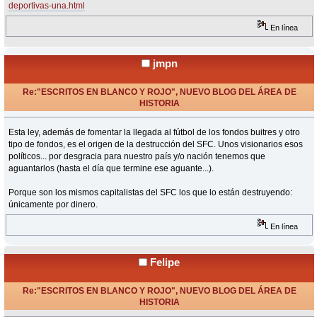
deportivas-una.html
En línea
jmpn
Re:"ESCRITOS EN BLANCO Y ROJO", NUEVO BLOG DEL ÁREA DE
HISTORIA
«
Respuesta #27 en:
Noviembre 08, 2024, 06:09 Horas »
Esta ley, además de fomentar la llegada al fútbol de los fondos buitres y otro
tipo de fondos, es el origen de la destrucción del SFC. Unos visionarios esos
políticos... por desgracia para nuestro país y/o nación tenemos que
aguantarlos (hasta el día que termine ese aguante...).
Porque son los mismos capitalistas del SFC los que lo están destruyendo:
únicamente por dinero.
En línea
Felipe
Re:"ESCRITOS EN BLANCO Y ROJO", NUEVO BLOG DEL ÁREA DE
HISTORIA
«
Respuesta #28 en:
Noviembre 18, 2024, 14:31 Horas »