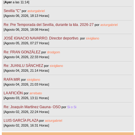
[
Ayer
a las 11:14]
Sevilla "C"
por
asturgabriel
[Agosto 06, 2026, 18:13 Horas]
Re: Pre Temporada del Sevilla, durante la tda. 2026-27
por
asturgabriel
[Agosto 06, 2026, 18:08 Horas]
JOSÉ IGNACIO NAVARRO. Director deportivo.
por
sivigliano
[Agosto 05, 2026, 07:27 Horas]
Re: FRAN GONZÁLEZ
por
drodgom
[Agosto 04, 2026, 22:33 Horas]
Re: JUANLU SÁNCHEZ
por
sivigliano
[Agosto 04, 2026, 21:14 Horas]
RAFA MIR
por
sivigliano
[Agosto 04, 2026, 21:03 Horas]
LA AFICIÓN
por
arrebato
[Agosto 03, 2026, 13:11 Horas]
Re: Joaquín Martínez Gauna- OSO
por
Si o Si
[Agosto 02, 2026, 22:24 Horas]
LUIS GARCÍA PLAZA
por
asturgabriel
[Agosto 02, 2026, 16:31 Horas]