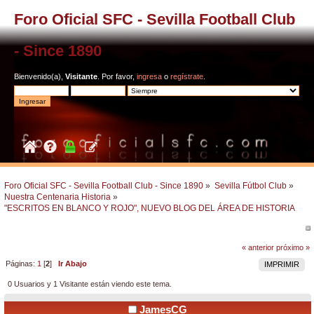
Foro Oficial SFC - Sevilla Football Club
- Since 1890
Bienvenido(a),
Visitante
. Por favor,
ingresa
o
regístrate
.
Foro Oficial SFC - Sevilla Football Club - Since 1890
»
Sevilla Fútbol Club
»
Nuestra Centenaria Historia
»
"ESCRITOS EN BLANCO Y ROJO", NUEVO BLOG DEL ÁREA DE HISTORIA
« anterior
próximo »
Páginas:
1
[
2
]
Ir Abajo
IMPRIMIR
0 Usuarios y 1 Visitante están viendo este tema.
JamesCG