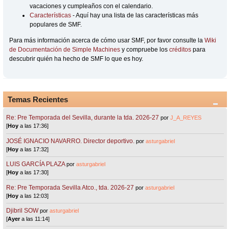
vacaciones y cumpleaños con el calendario.
Características
- Aquí hay una lista de las características más
populares de SMF.
Para más información acerca de cómo usar SMF, por favor consulte la
Wiki
de Documentación de Simple Machines
y compruebe los
créditos
para
descubrir quién ha hecho de SMF lo que es hoy.
Temas Recientes
Re: Pre Temporada del Sevilla, durante la tda. 2026-27
por
J_A_REYES
[
Hoy
a las 17:36]
JOSÉ IGNACIO NAVARRO. Director deportivo.
por
asturgabriel
[
Hoy
a las 17:32]
LUIS GARCÍA PLAZA
por
asturgabriel
[
Hoy
a las 17:30]
Re: Pre Temporada Sevilla Atco., tda. 2026-27
por
asturgabriel
[
Hoy
a las 12:03]
Djibril SOW
por
asturgabriel
[
Ayer
a las 11:14]