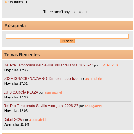
Usuarios: 0
There aren't any users online.
Búsqueda
Temas Recientes
Re: Pre Temporada del Sevilla, durante la tda. 2026-27
por
J_A_REYES
[
Hoy
a las 17:36]
JOSÉ IGNACIO NAVARRO. Director deportivo.
por
asturgabriel
[
Hoy
a las 17:32]
LUIS GARCÍA PLAZA
por
asturgabriel
[
Hoy
a las 17:30]
Re: Pre Temporada Sevilla Atco., tda. 2026-27
por
asturgabriel
[
Hoy
a las 12:03]
Djibril SOW
por
asturgabriel
[
Ayer
a las 11:14]