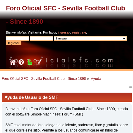
Foro Oficial SFC - Sevilla Football Club
- Since 1890
Bienvenido(a),
Visitante
. Por favor,
ingresa
o
regístrate
.
Foro Oficial SFC - Sevilla Football Club - Since 1890
»
Ayuda
Ayuda de Usuario de SMF
Bienvenido/a a Foro Oficial SFC - Sevilla Football Club - Since 1890, creado
con el software Simple Machines® Forum (SMF)
SMF es el motor de foros elegante, eficiente, poderoso, libre y gratuito sobre
el que corre este sitio. Permite a los usuarios comunicarse en hilos de