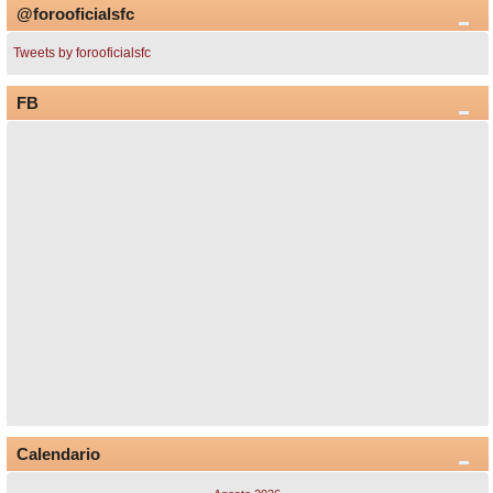
@forooficialsfc
Tweets by forooficialsfc
FB
Calendario