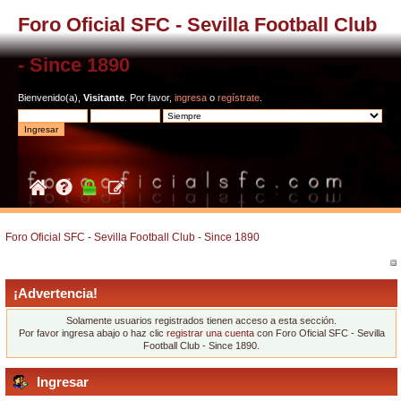
Foro Oficial SFC - Sevilla Football Club
- Since 1890
Bienvenido(a),
Visitante
. Por favor,
ingresa
o
regístrate
.
Foro Oficial SFC - Sevilla Football Club - Since 1890
¡Advertencia!
Solamente usuarios registrados tienen acceso a esta sección.
Por favor ingresa abajo o haz clic
registrar una cuenta
con Foro Oficial SFC - Sevilla
Football Club - Since 1890.
Ingresar