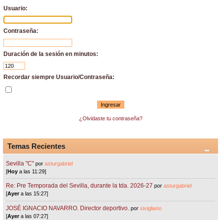
Usuario:
Contraseña:
Duración de la sesión en minutos:
Recordar siempre Usuario/Contraseña:
¿Olvidaste tu contraseña?
Temas Recientes
Sevilla "C"
por
asturgabriel
[
Hoy
a las 11:29]
Re: Pre Temporada del Sevilla, durante la tda. 2026-27
por
asturgabriel
[
Ayer
a las 15:27]
JOSÉ IGNACIO NAVARRO. Director deportivo.
por
sivigliano
[
Ayer
a las 07:27]