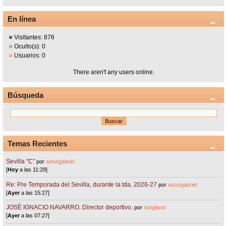
En línea
Visitantes: 876
Oculto(s): 0
Usuarios: 0
There aren't any users online.
Búsqueda
Temas Recientes
Sevilla "C"
por
asturgabriel
[
Hoy
a las 11:29]
Re: Pre Temporada del Sevilla, durante la tda. 2026-27
por
asturgabriel
[
Ayer
a las 15:27]
JOSÉ IGNACIO NAVARRO. Director deportivo.
por
sivigliano
[
Ayer
a las 07:27]