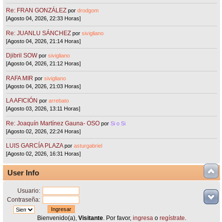
Re: FRAN GONZÁLEZ
por
drodgom
[Agosto 04, 2026, 22:33 Horas]
Re: JUANLU SÁNCHEZ
por
sivigliano
[Agosto 04, 2026, 21:14 Horas]
Djibril SOW
por
sivigliano
[Agosto 04, 2026, 21:12 Horas]
RAFA MIR
por
sivigliano
[Agosto 04, 2026, 21:03 Horas]
LA AFICIÓN
por
arrebato
[Agosto 03, 2026, 13:11 Horas]
Re: Joaquín Martínez Gauna- OSO
por
Si o Si
[Agosto 02, 2026, 22:24 Horas]
LUIS GARCÍA PLAZA
por
asturgabriel
[Agosto 02, 2026, 16:31 Horas]
User Info
Usuario:
Contraseña:
Bienvenido(a),
Visitante
. Por favor,
ingresa
o
regístrate
.