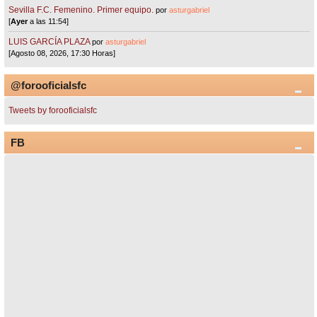
Sevilla F.C. Femenino. Primer equipo.
por
asturgabriel
[
Ayer
a las 11:54]
LUIS GARCÍA PLAZA
por
asturgabriel
[Agosto 08, 2026, 17:30 Horas]
@forooficialsfc
Tweets by forooficialsfc
FB