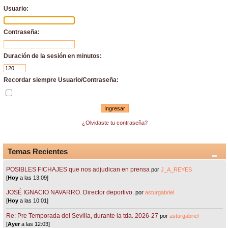
Usuario:
Contraseña:
Duración de la sesión en minutos:
Recordar siempre Usuario/Contraseña:
¿Olvidaste tu contraseña?
Temas Recientes
POSIBLES FICHAJES que nos adjudican en prensa
por
J_A_REYES
[
Hoy
a las 13:09]
JOSÉ IGNACIO NAVARRO. Director deportivo.
por
asturgabriel
[
Hoy
a las 10:01]
Re: Pre Temporada del Sevilla, durante la tda. 2026-27
por
asturgabriel
[
Ayer
a las 12:03]