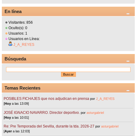
En línea
Visitantes: 856
Oculto(s): 0
Usuarios: 1
Usuarios en Línea:
J_A_REYES
Búsqueda
Temas Recientes
POSIBLES FICHAJES que nos adjudican en prensa
por
J_A_REYES
[
Hoy
a las 13:09]
JOSÉ IGNACIO NAVARRO. Director deportivo.
por
asturgabriel
[
Hoy
a las 10:01]
Re: Pre Temporada del Sevilla, durante la tda. 2026-27
por
asturgabriel
[
Ayer
a las 12:03]