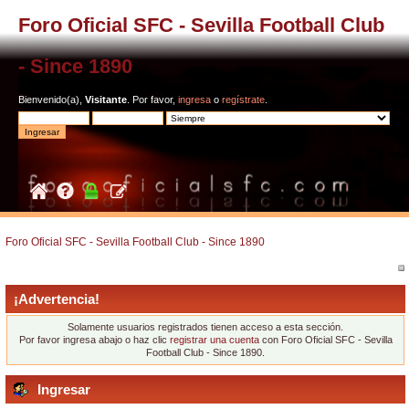
Foro Oficial SFC - Sevilla Football Club
- Since 1890
Bienvenido(a),
Visitante
. Por favor,
ingresa
o
regístrate
.
Foro Oficial SFC - Sevilla Football Club - Since 1890
¡Advertencia!
Solamente usuarios registrados tienen acceso a esta sección.
Por favor ingresa abajo o haz clic
registrar una cuenta
con Foro Oficial SFC - Sevilla
Football Club - Since 1890.
Ingresar