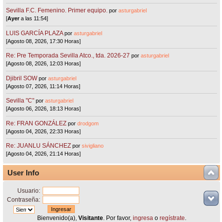
Sevilla F.C. Femenino. Primer equipo.
por
asturgabriel
[
Ayer
a las 11:54]
LUIS GARCÍA PLAZA
por
asturgabriel
[Agosto 08, 2026, 17:30 Horas]
Re: Pre Temporada Sevilla Atco., tda. 2026-27
por
asturgabriel
[Agosto 08, 2026, 12:03 Horas]
Djibril SOW
por
asturgabriel
[Agosto 07, 2026, 11:14 Horas]
Sevilla "C"
por
asturgabriel
[Agosto 06, 2026, 18:13 Horas]
Re: FRAN GONZÁLEZ
por
drodgom
[Agosto 04, 2026, 22:33 Horas]
Re: JUANLU SÁNCHEZ
por
sivigliano
[Agosto 04, 2026, 21:14 Horas]
User Info
Usuario:
Contraseña:
Bienvenido(a),
Visitante
. Por favor,
ingresa
o
regístrate
.