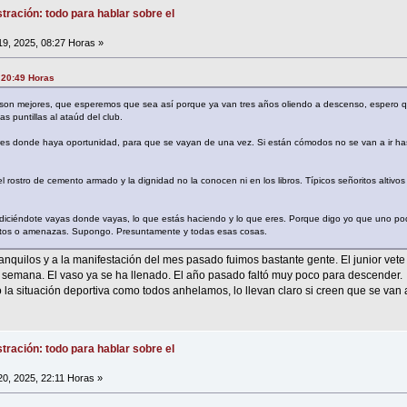
tración: todo para hablar sobre el
19, 2025, 08:27 Horas »
, 20:49 Horas
s son mejores, que esperemos que sea así porque ya van tres años oliendo a descenso, espero qu
s puntillas al ataúd del club.
res donde haya oportunidad, para que se vayan de una vez. Si están cómodos no se van a ir ha
el rostro de cemento armado y la dignidad no la conocen ni en los libros. Típicos señoritos altiv
iciéndote vayas donde vayas, lo que estás haciendo y lo que eres. Porque digo yo que uno podr
sultos o amenazas. Supongo. Presuntamente y todas esas cosas.
ranquilos y a la manifestación del mes pasado fuimos bastante gente. El junior vet
 semana. El vaso ya se ha llenado. El año pasado faltó muy poco para descender.
a situación deportiva como todos anhelamos, lo llevan claro si creen que se van a 
tración: todo para hablar sobre el
20, 2025, 22:11 Horas »