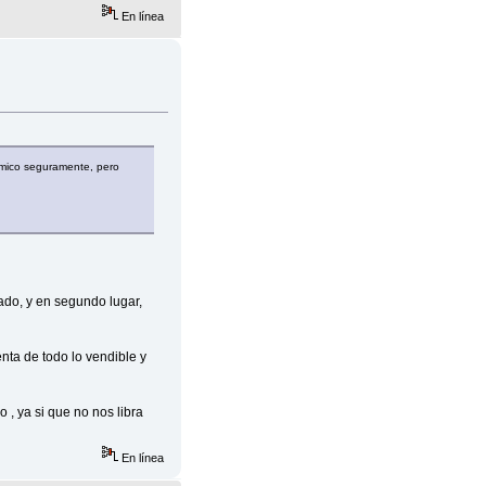
En línea
ómico seguramente, pero
cado, y en segundo lugar,
ta de todo lo vendible y
, ya si que no nos libra
En línea