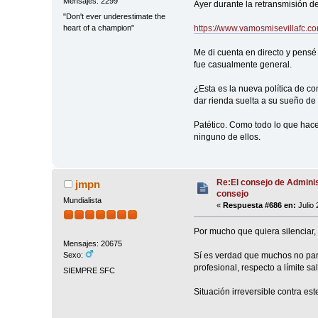
Mensajes: 2299
Ayer durante la retransmisión de
"Don't ever underestimate the
https://www.vamosmisevillafc.com/
heart of a champion"
Me di cuenta en directo y pensé
fue casualmente general.
¿Esta es la nueva política de 
dar rienda suelta a su sueño de 
Patético. Como todo lo que hac
ninguno de ellos.
Re:El consejo de Adminis
jmpn
consejo
Mundialista
«
Respuesta #686 en:
Julio 
Por mucho que quiera silenciar, 
Mensajes: 20675
Sí es verdad que muchos no pare
Sexo:
profesional, respecto a límite sa
SIEMPRE SFC
Situación irreversible contra es