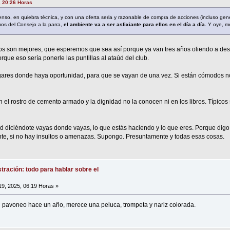
, 20:26 Horas
enso, en quiebra técnica, y con una oferta seria y razonable de compra de acciones (incluso gen
uos del Consejo a la parra,
el ambiente va a ser asfixiante para ellos en el día a día.
Y oye, me
ivos son mejores, que esperemos que sea así porque ya van tres años oliendo a de
rque eso sería ponerle las puntillas al ataúd del club.
gares donde haya oportunidad, para que se vayan de una vez. Si están cómodos no
n el rostro de cemento armado y la dignidad no la conocen ni en los libros. Típicos 
 diciéndote vayas donde vayas, lo que estás haciendo y lo que eres. Porque digo
nte, si no hay insultos o amenazas. Supongo. Presuntamente y todas esas cosas.
tración: todo para hablar sobre el
19, 2025, 06:19 Horas »
 su pavoneo hace un año, merece una peluca, trompeta y nariz colorada.