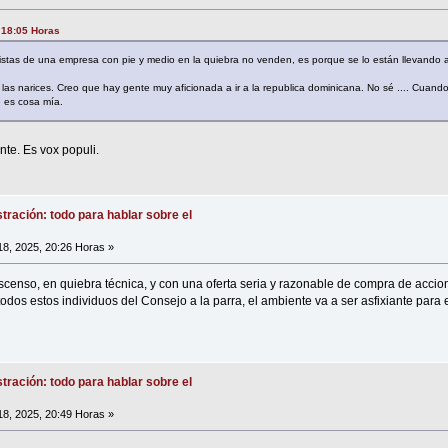
, 18:05 Horas
tas de una empresa con pie y medio en la quiebra no venden, es porque se lo están llevando al b
las narices. Creo que hay gente muy aficionada a ir a la republica dominicana. No sé .... Cuando 
 es cosa mía.
te. Es vox populi.
tración: todo para hablar sobre el
18, 2025, 20:26 Horas »
escenso, en quiebra técnica, y con una oferta seria y razonable de compra de acci
odos estos individuos del Consejo a la parra, el ambiente va a ser asfixiante para el
tración: todo para hablar sobre el
18, 2025, 20:49 Horas »