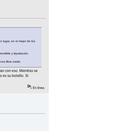
o lugar, en el mejor de los
dible y liquidación.
nos libra nadie.
an con eso. Mientras se
es su bolsillo. Si
En línea