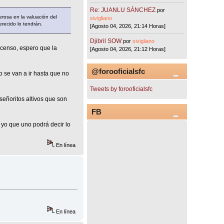
Re: JUANLU SÁNCHEZ
por
erosa en la valuación del
sivigliano
recido lo tendrán.
[Agosto 04, 2026, 21:14 Horas]
Djibril SOW
por
sivigliano
scenso, espero que la
[Agosto 04, 2026, 21:12 Horas]
@forooficialsfc
 se van a ir hasta que no
Tweets by forooficialsfc
señoritos altivos que son
FB
 yo que uno podrá decir lo
En línea
En línea