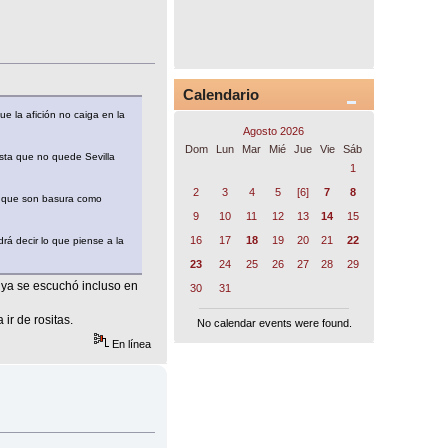
Calendario
e la afición no caiga en la
Agosto 2026
Dom
Lun
Mar
Mié
Jue
Vie
Sáb
sta que no quede Sevilla
1
2
3
4
5
[6]
7
8
os que son basura como
9
10
11
12
13
14
15
16
17
18
19
20
21
22
á decir lo que piense a la
23
24
25
26
27
28
29
e ya se escuchó incluso en
30
31
ir de rositas.
No calendar events were found.
En línea