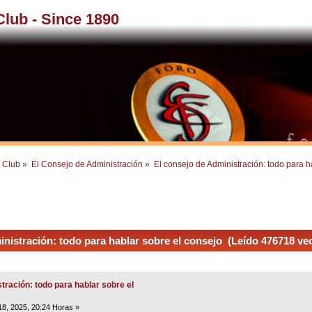
 Club - Since 1890
l Club
»
El Consejo de Administración
»
El consejo de Administración: todo para h
nistración: todo para hablar sobre el consejo (Leído 476718 ve
tración: todo para hablar sobre el
18, 2025, 20:24 Horas »