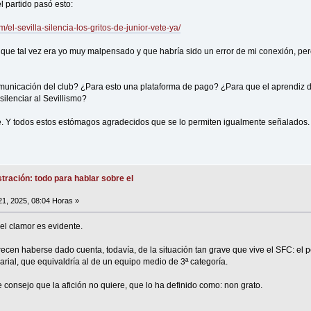
l partido pasó esto:
el-sevilla-silencia-los-gritos-de-junior-vete-ya/
 que tal vez era yo muy malpensado y que habría sido un error de mi conexión, per
comunicación del club? ¿Para esto una plataforma de pago? ¿Para que el aprendiz 
silenciar al Sevillismo?
e. Y todos estos estómagos agradecidos que se lo permiten igualmente señalados. 
tración: todo para hablar sobre el
21, 2025, 08:04 Horas »
el clamor es evidente.
cen haberse dado cuenta, todavía, de la situación tan grave que vive el SFC: el p
larial, que equivaldría al de un equipo medio de 3ª categoría.
te consejo que la afición no quiere, que lo ha definido como: non grato.