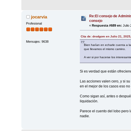
Re:El consejo de Adminis
jocarvia
consejo
Profesional
«
Respuesta #689 en:
Julio 
Cita de: drodgom en Julio 21, 2025
Mensajes: 9638
Bien harían en echarle cuenta a l
que llevamos el mismo camino.
A ver si por hacerse los interesan
Si es verdad que están ofrecien
Las acciones valen cero, y si su
en el mejor de los casos eso no 
Como sigan así, antes o despué
liquidación.
Parece el cuento del lobo pero 
nadie.