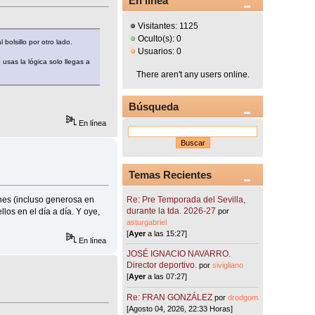
En línea
Visitantes: 1125
Oculto(s): 0
olsillo por otro lado.
Usuarios: 0
usas la lógica solo llegas a
There aren't any users online.
Búsqueda
En línea
Temas Recientes
Re: Pre Temporada del Sevilla,
ones (incluso generosa en
durante la tda. 2026-27
por
los en el día a día. Y oye,
asturgabriel
[
Ayer
a las 15:27]
En línea
JOSÉ IGNACIO NAVARRO.
Director deportivo.
por
sivigliano
[
Ayer
a las 07:27]
Re: FRAN GONZÁLEZ
por
drodgom
[Agosto 04, 2026, 22:33 Horas]