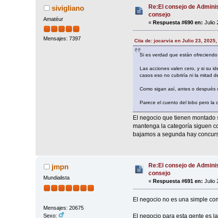
Re:El consejo de Adminis
sivigliano
consejo
Amatéur
«
Respuesta #690 en:
Julio 
Mensajes: 7397
Cita de: jocarvia en Julio 23, 2025
Si es verdad que están ofreciendo
Las acciones valen cero, y si su id
casos eso no cubriría ni la mitad d
Como sigan así, antes o después 
Parece el cuento del lobo pero la 
El negocio que tienen montado 
mantenga la categoría siguen co
bajamos a segunda hay concurso
Re:El consejo de Adminis
jmpn
consejo
Mundialista
«
Respuesta #691 en:
Julio 
El negocio no es una simple com
Mensajes: 20675
El negocio para esta gente es
Sexo: