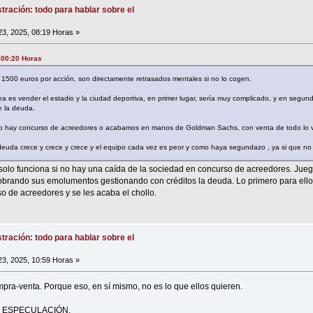
tración: todo para hablar sobre el
23, 2025, 08:19 Horas »
, 00:20 Horas
 1500 euros por acción, son directamente retrasados mentales si no lo cogen.
ea es vender el estadio y la ciudad deportiva, en primer lugar, sería muy complicado, y en segund
e la deuda.
o hay concurso de acreedores o acabamos en manos de Goldman Sachs, con venta de todo lo ven
deuda crece y crece y crece y el equipo cada vez es peor y como haya segundazo , ya si que no 
solo funciona si no hay una caída de la sociedad en concurso de acreedores. Jueg
brando sus emolumentos gestionando con créditos la deuda. Lo primero para ellos 
 de acreedores y se les acaba el chollo.
tración: todo para hablar sobre el
23, 2025, 10:59 Horas »
pra-venta. Porque eso, en sí mismo, no es lo que ellos quieren.
 la ESPECULACIÓN.