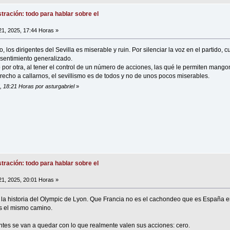
tración: todo para hablar sobre el
21, 2025, 17:44 Horas »
los dirigentes del Sevilla es miserable y ruin. Por silenciar la voz en el partido, 
 sentimiento generalizado.
 por otra, al tener el control de un número de acciones, las qué le permiten mango
recho a callarnos, el sevillismo es de todos y no de unos pocos miserables.
5, 18:21 Horas por asturgabriel
»
tración: todo para hablar sobre el
21, 2025, 20:01 Horas »
 la historia del Olympic de Lyon. Que Francia no es el cachondeo que es España 
s el mismo camino.
antes se van a quedar con lo que realmente valen sus acciones: cero.