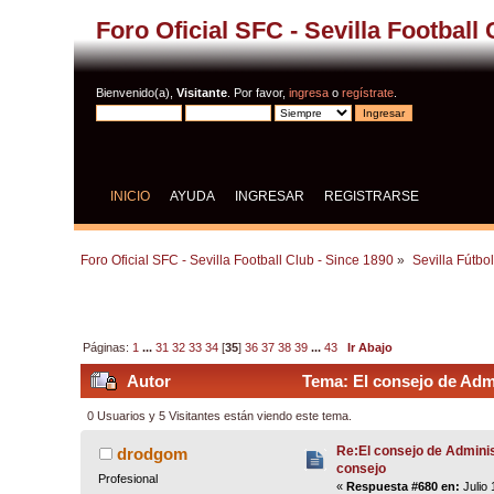
Foro Oficial SFC - Sevilla Football
Bienvenido(a),
Visitante
. Por favor,
ingresa
o
regístrate
.
INICIO
AYUDA
INGRESAR
REGISTRARSE
Foro Oficial SFC - Sevilla Football Club - Since 1890
»
Sevilla Fútbo
Páginas:
1
...
31
32
33
34
[
35
]
36
37
38
39
...
43
Ir Abajo
Autor
Tema: El consejo de Admi
0 Usuarios y 5 Visitantes están viendo este tema.
Re:El consejo de Adminis
drodgom
consejo
Profesional
«
Respuesta #680 en:
Julio 