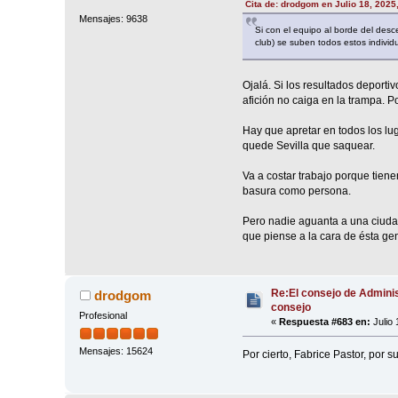
Cita de: drodgom en Julio 18, 2025
Mensajes: 9638
Si con el equipo al borde del desc
club) se suben todos estos individ
Ojalá. Si los resultados deport
afición no caiga en la trampa. Po
Hay que apretar en todos los lu
quede Sevilla que saquear.
Va a costar trabajo porque tiene
basura como persona.
Pero nadie aguanta a una ciudad
que piense a la cara de ésta ge
Re:El consejo de Adminis
drodgom
consejo
Profesional
«
Respuesta #683 en:
Julio 
Mensajes: 15624
Por cierto, Fabrice Pastor, por