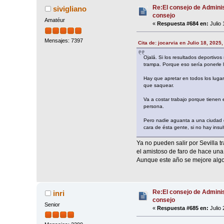
Re:El consejo de Adminis
sivigliano
consejo
Amatéur
«
Respuesta #684 en:
Julio 
Mensajes: 7397
Cita de: jocarvia en Julio 18, 2025
Ojalá. Si los resultados deportivo
trampa. Porque eso sería ponerle la
Hay que apretar en todos los luga
que saquear.
Va a costar trabajo porque tienen 
persona.
Pero nadie aguanta a una ciudad d
cara de ésta gente, si no hay in
Ya no pueden salir por Sevilla t
el amistoso de faro de hace una
Aunque este año se mejore algo l
Re:El consejo de Adminis
inri
consejo
Senior
«
Respuesta #685 en:
Julio 