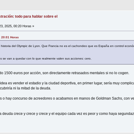
tración: todo para hablar sobre el
23, 2025, 00:20 Horas »
, 20:01 Horas
a historia del Olympic de Lyon. Que Francia no es el cachondeo que es España en control econ
tes se van a quedar con lo que realmente valen sus acciones: cero.
do 1500 euros por acción, son directamente retrasados mentales si no lo cogen.
 idea es vender el estadio y la ciudad deportiva, en primer lugar, sería muy compli
cubriría ni la mitad de la deuda.
s o hay concurso de acreedores o acabamos en manos de Goldman Sachs, con ven
la deuda crece y crece y crece y el equipo cada vez es peor y como haya segundazo 