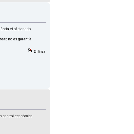
cuándo el aficionado
near, no es garantía
En línea
en control económico