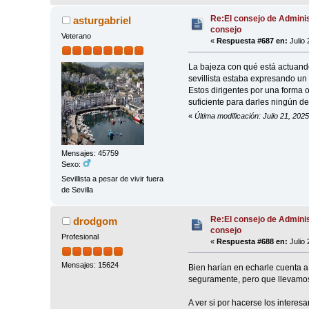
Re:El consejo de Adminis
asturgabriel
consejo
Veterano
«
Respuesta #687 en:
Julio 
La bajeza con qué está actuando, 
sevillista estaba expresando un
Estos dirigentes por una forma o
suficiente para darles ningún de
«
Última modificación: Julio 21, 202
Mensajes: 45759
Sexo:
Sevillista a pesar de vivir fuera
de Sevilla
Re:El consejo de Adminis
drodgom
consejo
Profesional
«
Respuesta #688 en:
Julio 
Mensajes: 15624
Bien harían en echarle cuenta a
seguramente, pero que llevamo
A ver si por hacerse los interes