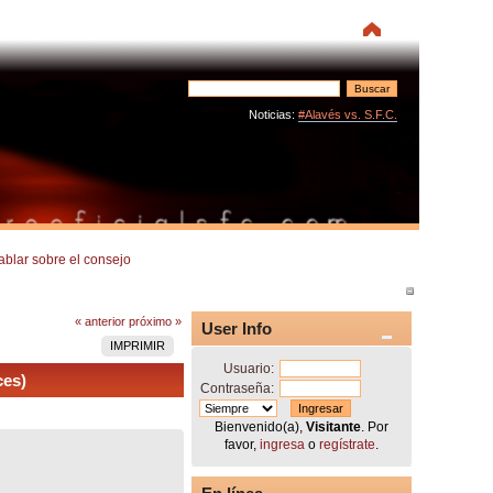
Noticias:
#Alavés vs. S.F.C.
ablar sobre el consejo
« anterior
próximo »
User Info
IMPRIMIR
Usuario:
ces)
Contraseña:
Bienvenido(a),
Visitante
. Por
favor,
ingresa
o
regístrate
.