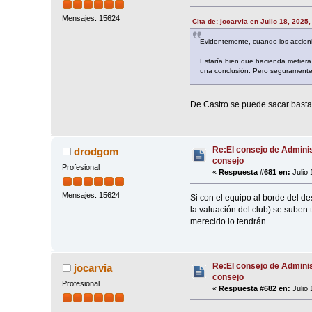
Mensajes: 15624
Cita de: jocarvia en Julio 18, 2025
Evidentemente, cuando los accionis
Estaría bien que hacienda metiera 
una conclusión. Pero seguramente
De Castro se puede sacar bastan
Re:El consejo de Adminis
drodgom
consejo
Profesional
«
Respuesta #681 en:
Julio 
Mensajes: 15624
Si con el equipo al borde del d
la valuación del club) se suben t
merecido lo tendrán.
Re:El consejo de Adminis
jocarvia
consejo
Profesional
«
Respuesta #682 en:
Julio 