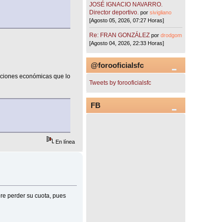
JOSÉ IGNACIO NAVARRO.
Director deportivo.
por
sivigliano
[Agosto 05, 2026, 07:27 Horas]
Re: FRAN GONZÁLEZ
por
drodgom
[Agosto 04, 2026, 22:33 Horas]
@forooficialsfc
aciones económicas que lo
Tweets by forooficialsfc
FB
En línea
ere perder su cuota, pues