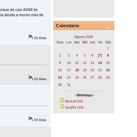
 porque de casi 400M de
rá la deuda a mucho más de
Calendario
Agosto 2026
En línea
Dom
Lun
Mar
Mié
Jue
Vie
Sáb
1
2
3
4
5
6
[7]
8
9
10
11
12
13
14
15
16
17
18
19
20
21
22
23
24
25
26
27
28
29
En línea
30
31
- Birthdays -
Byrkoff (55)
lara061 (43)
En línea