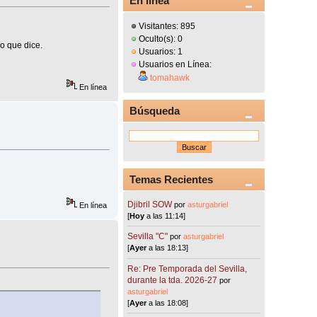
En línea
Visitantes: 895
Oculto(s): 0
o que dice.
Usuarios: 1
Usuarios en Línea:
tomahawk
En línea
Búsqueda
Temas Recientes
Djibril SOW
por
asturgabriel
En línea
[
Hoy
a las 11:14]
Sevilla "C"
por
asturgabriel
[
Ayer
a las 18:13]
Re: Pre Temporada del Sevilla,
durante la tda. 2026-27
por
asturgabriel
[
Ayer
a las 18:08]