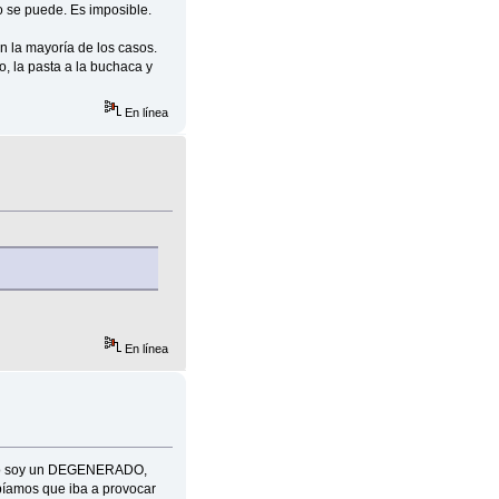
o se puede. Es imposible.
n la mayoría de los casos.
to, la pasta a la buchaca y
En línea
En línea
yo no soy un DEGENERADO,
bíamos que iba a provocar