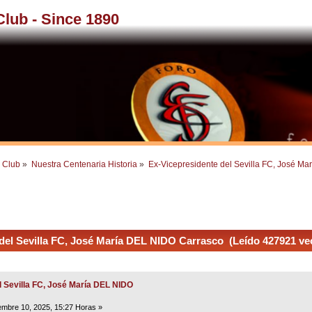
 Club - Since 1890
l Club
»
Nuestra Centenaria Historia
»
Ex-Vicepresidente del Sevilla FC, José M
del Sevilla FC, José María DEL NIDO Carrasco (Leído 427921 ve
l Sevilla FC, José María DEL NIDO
embre 10, 2025, 15:27 Horas »