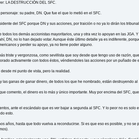
 ver: LA DESTRUCCIÓN DEL SFC.
 personaje: su padre, DN. Que fue el que lo metió en el SFC.
sidente del SFC porque DN y sus acciones, por traición o no ya lo dirán los tribuna
.
e todos los demás accionistas mayoritarios, una y otra vez lo apoyan en las JGA. Y
hí, DN, no lo han dejado votar. Aunque éste último detalle ya es indiferente, porq
mericanos y perder su apoyo, ya no tiene poder alguno.
más triste y vergonzosa, como sevillista que soy desde que tengo uso de razón, que 
borado activamente con todos éstos, véndiendoles las acciones por un puñado de 
 desde mi punto de vista, pero la realidad.
 y las ganas de ganar dinero, de todos los que he nombrado, están destruyendo al
 que comento, el dinero es lo más y único importante. Muy por encima del SFC, que 
tos, ante el escándalo que es ver bajar a segunda al SFC. Y lo peor no es solo e
do esto.
 años, hasta que todo vuelva a reconducirse. Si es que eso es posible, y no se 
mos).