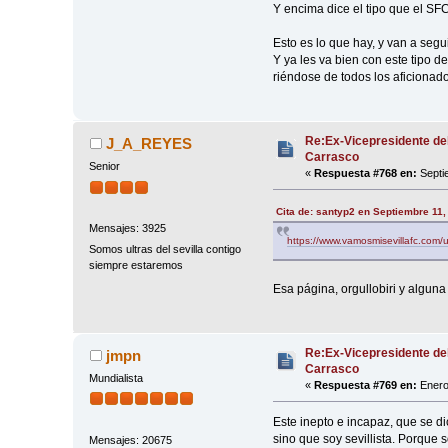
Y encima dice el tipo que el SF
Esto es lo que hay, y van a segu
Y ya les va bien con este tipo de
riéndose de todos los aficionad
Re:Ex-Vicepresidente de
J_A_REYES
Carrasco
Senior
«
Respuesta #768 en:
Septi
Cita de: santyp2 en Septiembre 11,
Mensajes: 3925
https://www.vamosmisevillafc.com/u
Somos ultras del sevilla contigo
siempre estaremos
Esa página, orgullobiri y alguna 
Re:Ex-Vicepresidente de
jmpn
Carrasco
Mundialista
«
Respuesta #769 en:
Enero
Este inepto e incapaz, que se 
sino que soy sevillista. Porque
Mensajes: 20675