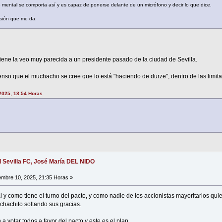
 mental se comporta así y es capaz de ponerse delante de un micrófono y decir lo que dice.
esión que me da.
ene la veo muy parecida a un presidente pasado de la ciudad de Sevilla.
so que el muchacho se cree que lo está "haciendo de durze", dentro de las limit
2025, 18:54 Horas
l Sevilla FC, José María DEL NIDO
embre 10, 2025, 21:35 Horas »
al y como tiene el turno del pacto, y como nadie de los accionistas mayoritarios qui
uchachito soltando sus gracias.
a votar todos a favor del pacto y este es el plan.