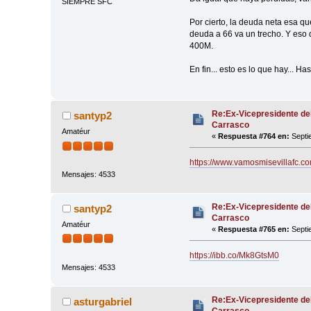
SIEMPRE SFC
Por cierto, la deuda neta esa q
deuda a 66 va un trecho. Y eso 
400M.
En fin... esto es lo que hay... H
Re:Ex-Vicepresidente de
santyp2
Carrasco
Amatéur
«
Respuesta #764 en:
Septi
https://www.vamosmisevillafc.co
Mensajes: 4533
Re:Ex-Vicepresidente de
santyp2
Carrasco
Amatéur
«
Respuesta #765 en:
Septi
https://ibb.co/Mk8GtsM0
Mensajes: 4533
Re:Ex-Vicepresidente de
asturgabriel
Carrasco