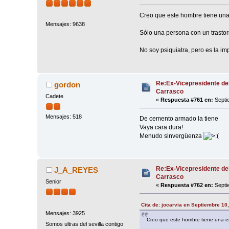
Creo que este hombre tiene una
Mensajes: 9638
Sólo una persona con un trastor
No soy psiquiatra, pero es la i
Re:Ex-Vicepresidente de
gordon
Carrasco
Cadete
«
Respuesta #761 en:
Septi
Mensajes: 518
De cemento armado la tiene
Vaya cara dura!
Menudo sinvergüenza
Re:Ex-Vicepresidente de
J_A_REYES
Carrasco
Senior
«
Respuesta #762 en:
Septi
Cita de: jocarvia en Septiembre 10
Mensajes: 3925
Creo que este hombre tiene una e
Somos ultras del sevilla contigo