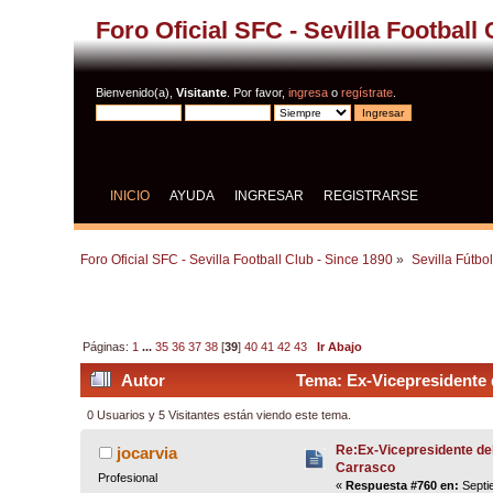
Foro Oficial SFC - Sevilla Football
Bienvenido(a),
Visitante
. Por favor,
ingresa
o
regístrate
.
INICIO
AYUDA
INGRESAR
REGISTRARSE
Foro Oficial SFC - Sevilla Football Club - Since 1890
»
Sevilla Fútbo
Páginas:
1
...
35
36
37
38
[
39
]
40
41
42
43
Ir Abajo
Autor
Tema: Ex-Vicepresidente 
0 Usuarios y 5 Visitantes están viendo este tema.
Re:Ex-Vicepresidente de
jocarvia
Carrasco
Profesional
«
Respuesta #760 en:
Septi