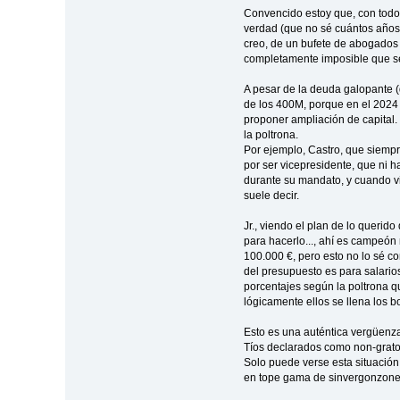
Convencido estoy que, con todo 
verdad (que no sé cuántos años 
creo, de un bufete de abogados d
completamente imposible que se
A pesar de la deuda galopante (
de los 400M, porque en el 2024 e
proponer ampliación de capital.
la poltrona.
Por ejemplo, Castro, que siemp
por ser vicepresidente, que ni 
durante su mandato, y cuando vi
suele decir.
Jr., viendo el plan de lo querido
para hacerlo..., ahí es campeón
100.000 €, pero esto no lo sé co
del presupuesto es para salarios
porcentajes según la poltrona q
lógicamente ellos se llena los b
Esto es una auténtica vergüenz
Tíos declarados como non-gratos 
Solo puede verse esta situació
en tope gama de sinvergonzoner