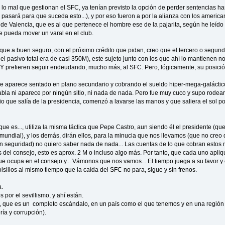
lo mal que gestionan el SFC, ya tenían previsto la opción de perder sentencias ha
pasará para que suceda esto...), y por eso fueron a por la alianza con los americ
e Valencia, que es al que pertenece el hombre ese de la pajarita, según he leído p
 pueda mover un varal en el club.
que a buen seguro, con el próximo crédito que pidan, creo que el tercero o segun
l pasivo total era de casi 350M), este sujeto junto con los que ahí lo mantienen no 
 Y prefieren seguir endeudando, mucho más, al SFC. Pero, lógicamente, su posición
re aparece sentado en plano secundario y cobrando el sueldo hiper-mega-galáctico
habla ni aparece por ningún sitio, ni nada de nada. Pero fue muy cuco y supo rode
o que salía de la presidencia, comenzó a lavarse las manos y que saliera el sol po
 que es..., utiliza la misma táctica que Pepe Castro, aun siendo él el presidente (q
 mundial), y los demás, dirán ellos, para la minucia que nos llevamos (que no creo
n seguridad) no quiero saber nada de nada... Las cuentas de lo que cobran estos no
 del consejo, esto es aprox. 2 M o incluso algo más. Por tanto, que cada uno apliq
ue ocupa en el consejo y... Vámonos que nos vamos... El tiempo juega a su favor y
olsillos al mismo tiempo que la caída del SFC no para, sigue y sin frenos.
a.
por el sevillismo, y ahí están.
n, que es un completo escándalo, en un país como el que tenemos y en una regió
ía y corrupción).