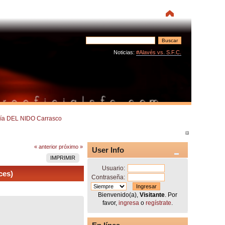
Noticias:
#Alavés vs. S.F.C.
aría DEL NIDO Carrasco 
« anterior
próximo »
User Info
IMPRIMIR
Usuario:
ces)
Contraseña:
Bienvenido(a),
Visitante
. Por
favor,
ingresa
o
regístrate
.