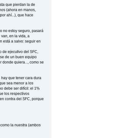
sta que pierdan la de
anos (ahora en manos,
or ahí...), que hace
do no estoy seguro, pasará
van, en la vida, a
 está a salvo: seguir en
 de ejecutivo del SFC,
arse de un buen equipo
r donde quiera..., como se
ue hay que tener cara dura
 que sea menor a los
 debe ser difícil: el 1%
ue los respectivos
 en contra del SFC, porque
n como la nuestra (ambos