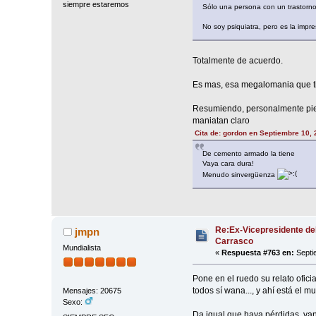
siempre estaremos
Sólo una persona con un trastorno
No soy psiquiatra, pero es la impr
Totalmente de acuerdo.
Es mas, esa megalomania que ti
Resumiendo, personalmente pien
maniatan claro
Cita de: gordon en Septiembre 10, 
De cemento armado la tiene
Vaya cara dura!
Menudo sinvergüenza
Re:Ex-Vicepresidente de
jmpn
Carrasco
Mundialista
«
Respuesta #763 en:
Septi
Pone en el ruedo su relato ofici
todos sí wana..., y ahí está el m
Mensajes: 20675
Sexo:
Da igual que haya pérdidas, van 