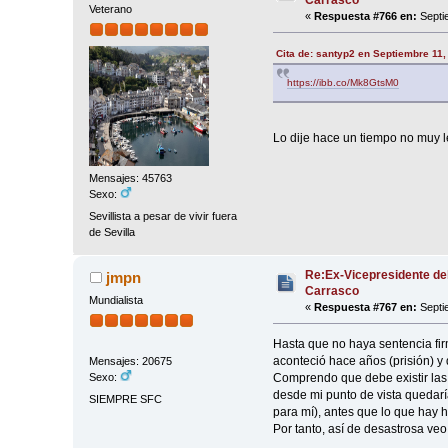
Veterano
«
Respuesta #766 en:
Septi
Cita de: santyp2 en Septiembre 11,
https://ibb.co/Mk8GtsM0
Lo dije hace un tiempo no muy l
Mensajes: 45763
Sexo:
Sevillista a pesar de vivir fuera
de Sevilla
Re:Ex-Vicepresidente de
jmpn
Carrasco
Mundialista
«
Respuesta #767 en:
Septi
Hasta que no haya sentencia fi
aconteció hace años (prisión) y
Mensajes: 20675
Comprendo que debe existir las 
Sexo:
desde mi punto de vista quedarí
SIEMPRE SFC
para mí), antes que lo que hay h
Por tanto, así de desastrosa veo 