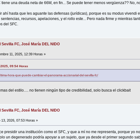
C tiene una deuda neta de 66M, en fin... Se puede tener menos vergüenza?? No, n
ir ahí hasta que les aguante las defensas (jurídicas), porque es su modus vivendi e
 sentencias, recursos, apelaciones, y el rollo este... Pero nada firme y mientras tan
os del SFC.
l Sevilla FC, José María DEL NIDO
embre 11, 2025, 12:39 Horas »
 2025, 09:54 Horas
ltima-hora-que-puede-cambiar-el-panorama-accionarial-del-sevilla-fc/
mas del estilo..... no tienen ningún tipo de credibilidad, solo busca el clickbait
l Sevilla FC, José María DEL NIDO
 13, 2026, 07:53 Horas »
dice presidir una institución como el SFC, y que a mí no me representa, porque 
 solo un degenerado podría apoyar a un sujeto, que ya desde el primer segundo sa