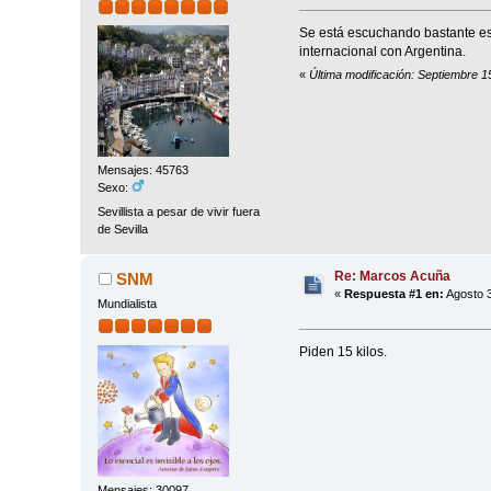
Se está escuchando bastante est
internacional con Argentina.
«
Última modificación: Septiembre 15
Mensajes: 45763
Sexo:
Sevillista a pesar de vivir fuera
de Sevilla
Re: Marcos Acuña
SNM
«
Respuesta #1 en:
Agosto 3
Mundialista
Piden 15 kilos.
Mensajes: 30097