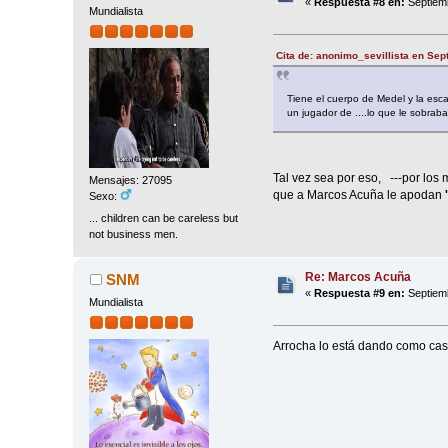
«
Respuesta #8 en:
Septiemb
Mundialista
Cita de: anonimo_sevillista en Sep
Tiene el cuerpo de Medel y la esc
un jugador de ....lo que le sobrab
Tal vez sea por eso, ---por los
Mensajes: 27095
que a Marcos Acuña le apodan
Sexo:
... children can be careless but
not business men.
Re: Marcos Acuña
SNM
«
Respuesta #9 en:
Septiemb
Mundialista
Arrocha lo está dando como cas