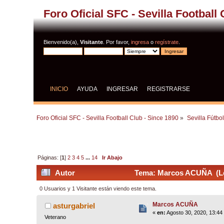
Foro Oficial SFC - Sevilla Football
Bienvenido(a),
Visitante
. Por favor,
ingresa
o
regístrate
.
INICIO
AYUDA
INGRESAR
REGISTRARSE
Foro Oficial SFC - Sevilla Football Club - Since 1890
»
Sevilla Fútbo
Páginas: [
1
]
2
3
4
5
...
14
Ir Abajo
Autor
Tema: Marcos ACUÑA (Le
0 Usuarios y 1 Visitante están viendo este tema.
Marcos ACUÑA
asturgabriel
«
en:
Agosto 30, 2020, 13:44
Veterano