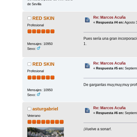
de Sevilla
Re: Marcos Acuña
RED SKIN
«
Respuesta #4 en:
Agosto 3
Profesional
Pues sería una gran incorporaci
1.
Mensajes: 10950
Sexo:
Re: Marcos Acuña
RED SKIN
«
Respuesta #5 en:
Septiemb
Profesional
De gargantas muy,muy,muy prof
Mensajes: 10950
Sexo:
Re: Marcos Acuña
asturgabriel
«
Respuesta #6 en:
Septiemb
Veterano
¡Vuelve a sonar!.