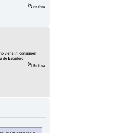
En línea
no viene, ni consiguen
cha de Escudero.
En línea
iguen algo barato tipo el