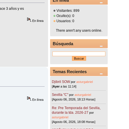
En línea
ace 3 años y es
Visitantes: 899
Oculto(s): 0
En línea
Usuarios: 0
There aren't any users online.
Búsqueda
Temas Recientes
Djibril SOW
por
asturgabriel
[
Ayer
a las 11:14]
Sevilla "C"
por
asturgabriel
[Agosto 06, 2026, 18:13 Horas]
En línea
Re: Pre Temporada del Sevilla,
durante la tda. 2026-27
por
asturgabriel
[Agosto 06, 2026, 18:08 Horas]