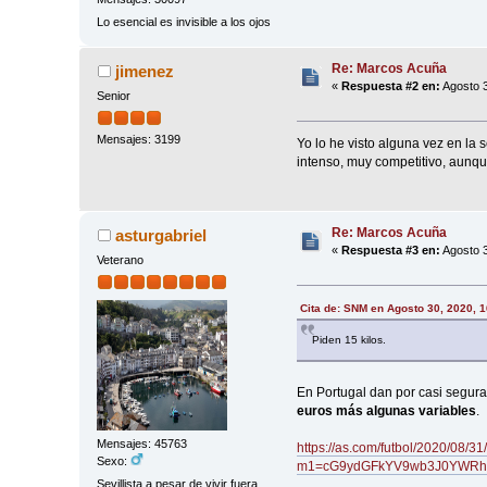
Lo esencial es invisible a los ojos
Re: Marcos Acuña
jimenez
«
Respuesta #2 en:
Agosto 3
Senior
Mensajes: 3199
Yo lo he visto alguna vez en la
intenso, muy competitivo, aunqu
Re: Marcos Acuña
asturgabriel
«
Respuesta #3 en:
Agosto 3
Veterano
Cita de: SNM en Agosto 30, 2020, 
Piden 15 kilos.
En Portugal dan por casi segura
euros más algunas variables
.
Mensajes: 45763
https://as.com/futbol/2020/08/
Sexo:
m1=cG9ydGFkYV9wb3J0YWR
Sevillista a pesar de vivir fuera