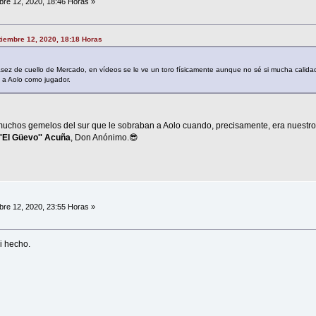
re 12, 2020, 18:46 Horas »
tiembre 12, 2020, 18:18 Horas
asez de cuello de Mercado, en vídeos se le ve un toro físicamente aunque no sé si mucha calida
a a Aolo como jugador.
 muchos gemelos del sur que le sobraban a Aolo cuando, precisamente, era nuestro l
''El Güevo'' Acuña
, Don Anónimo.😎
re 12, 2020, 23:55 Horas »
i hecho.