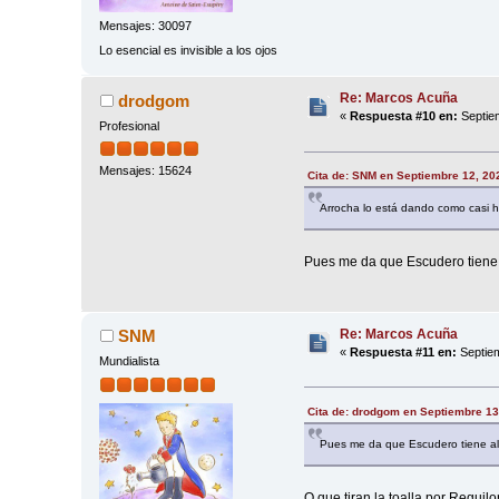
Mensajes: 30097
Lo esencial es invisible a los ojos
Re: Marcos Acuña
drodgom
«
Respuesta #10 en:
Septiem
Profesional
Mensajes: 15624
Cita de: SNM en Septiembre 12, 20
Arrocha lo está dando como casi 
Pues me da que Escudero tiene a
Re: Marcos Acuña
SNM
«
Respuesta #11 en:
Septiem
Mundialista
Cita de: drodgom en Septiembre 13
Pues me da que Escudero tiene alg
O que tiran la toalla por Reguilo