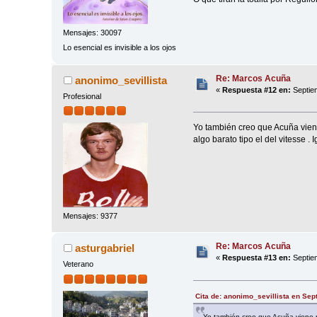
Mensajes: 30097
Lo esencial es invisible a los ojos
Re: Marcos Acuña
anonimo_sevillista
«
Respuesta #12 en:
Septiem
Profesional
Yo también creo que Acuña viene
algo barato tipo el del vitesse 
Mensajes: 9377
Re: Marcos Acuña
asturgabriel
«
Respuesta #13 en:
Septiem
Veterano
Cita de: anonimo_sevillista en Sep
Yo también creo que Acuña viene p