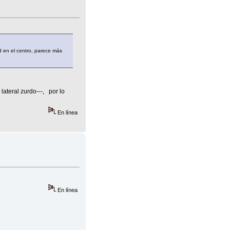
d en el centro, parece más
ateral zurdo---, por lo
En línea
En línea