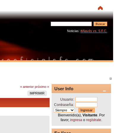
Noticias:
#Alavés vs. S.F.C.
« anterior
próximo »
User Info
IMPRIMIR
Usuario:
Contraseña:
Bienvenido(a),
Visitante
. Por
favor,
ingresa
o
regístrate
.