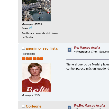
Mensajes: 45763
Sexo:
Sevillista a pesar de vivir fuera
de Sevilla
Re: Marcos Acuña
anonimo_sevillista
«
Respuesta #7 en:
Septiemb
Profesional
Tiene el cuerpo de Medel y la e
centro, parece más un jugador de
Mensajes: 9377
Re:Re: Marcos Acuña
Corleone