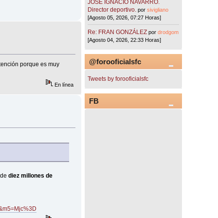
JOSÉ IGNACIO NAVARRO.
Director deportivo.
por
sivigliano
[Agosto 05, 2026, 07:27 Horas]
Re: FRAN GONZÁLEZ
por
drodgom
[Agosto 04, 2026, 22:33 Horas]
@forooficialsfc
atención porque es muy
Tweets by forooficialsfc
En línea
FB
o de
diez millones de
&m5=Mjc%3D