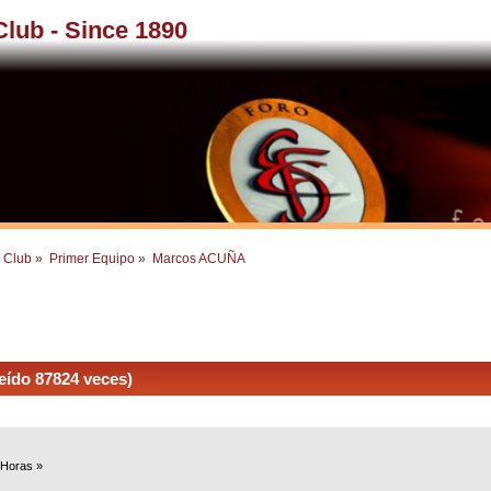
 Club - Since 1890
l Club
»
Primer Equipo
»
Marcos ACUÑA 
ído 87824 veces)
 Horas »