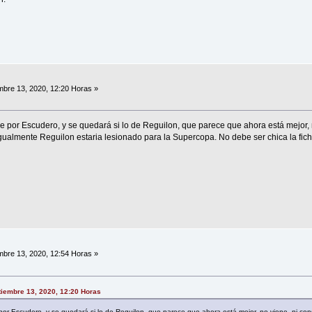
bre 13, 2020, 12:20 Horas »
 por Escudero, y se quedará si lo de Reguilon, que parece que ahora está mejor, 
. Igualmente Reguilon estaria lesionado para la Supercopa. No debe ser chica la fi
bre 13, 2020, 12:54 Horas »
tiembre 13, 2020, 12:20 Horas
or Escudero, y se quedará si lo de Reguilon, que parece que ahora está mejor, no viene, ni cons