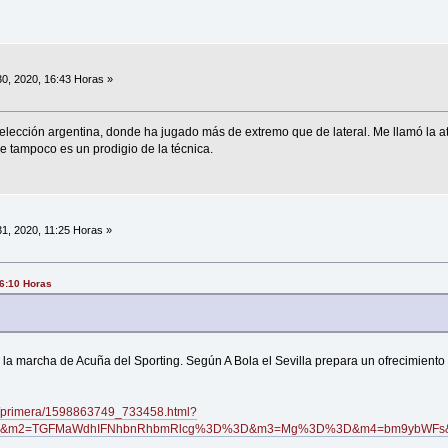
0, 2020, 16:43 Horas »
 selección argentina, donde ha jugado más de extremo que de lateral. Me llamó la 
e tampoco es un prodigio de la técnica.
1, 2020, 11:25 Horas »
16:10 Horas
 la marcha de Acuña del Sporting. Según A Bola el Sevilla prepara un ofrecimient
31/primera/1598863749_733458.html?
h&m2=TGFMaWdhIFNhbnRhbmRlcg%3D%3D&m3=Mg%3D%3D&m4=bm9ybWFs