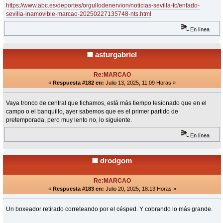
https://www.abc.es/deportes/orgullodenervion/noticias-sevilla-fc/enfado-
sevilla-inamovible-marcao-20250227135748-nts.html
En línea
asturgabriel
Re:MARCAO
«
Respuesta #182 en:
Julio 13, 2025, 11:09 Horas »
Vaya tronco de central que fichamos, está más tiempo lesionado que en el
campo o el banquillo, ayer sabemos que es el primer partido de
pretemporada, pero muy lento no, lo siguiente.
En línea
drodgom
Re:MARCAO
«
Respuesta #183 en:
Julio 20, 2025, 18:13 Horas »
Un boxeador retirado correteando por el césped. Y cobrando lo más grande.