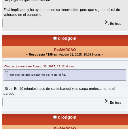
No juega porque es un tractor.
Está implicado y ha ayudado con su renovación, pero que siga en el rol de
veterano en el banquillo.
En línea
drodgom
Re:MARCAO
«
Respuesta #195 en:
Agosto 31, 2025, 10:09 Horas »
Cita de: jocarvia en Agosto 30, 2025, 19:12 Horas
Peor que los que juegan no es. Ni de coña.
¡Sí es! En 10 minutos hace de saltimbanqui y se carga perfectamente el
partido.
En línea
drodgom
Re:MARCAO