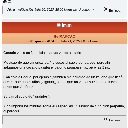
🦁 🦁
«
Última modificación: Julio 20, 2025, 18:30 Horas por drodgom
»
En línea
jmpn
Re:MARCAO
«
Respuesta #184 en:
Julio 21, 2025, 08:07 Horas »
Cuando ves a un futbolista ir tantas veces al suelo...
Me acuerdo que Jiménez iba 4-5 veces al suelo por partido, pero ahí
sabíamos una cosa: o pasaba el balón o pasaba el tío, pero las 2 no.
Con éste o Peque, por ejemplo, también me acuerdo de un italiano que fichó
el SFC hace unos años (Cigarini), sabes que no van al suelo por la misma
razón que Jiménez.
Se van al suelo de "fundidos".
Y no importa los minutos sobre el césped, es un estado de fundición perpetuo,
al parecer.
En línea