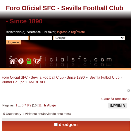
Foro Oficial SFC - Sevilla Football Club
- Since 1890
Bienvenido(a),
Visitante
. Por favor,
ingresa
o
regístrate
.
Foro Oficial SFC - Sevilla Football Club - Since 1890
»
Sevilla Fútbol Club
»
Primer Equipo
»
MARCAO
« anterior
próximo »
Páginas:
1
...
6
7
8
9
[
10
]
11
Ir Abajo
IMPRIMIR
0 Usuarios y 1 Visitante están viendo este tema.
drodgom