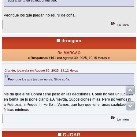
será la pinta de boxeador retirado.
Peor que los que juegan no es. Ni de coña.
En línea
drodgom
Re:MARCAO
«
Respuesta #191 en:
Agosto 30, 2025, 19:15 Horas »
Cita de: jocarvia en Agosto 30, 2025, 19:12 Horas
Peor que los que juegan no es. Ni de coña.
Me da que el tal Bonini tiene peso en las decisiones. Como no vea un jugador
en forma, se lo pone clarito a Almeyda. Suposiciones mías. Pero no vemos ni
a Pedrosa, ni Peque, ni Ferllo ... Vamos, que hay que tener unas cualidades
físicas mínimas.
En línea
GUGAR