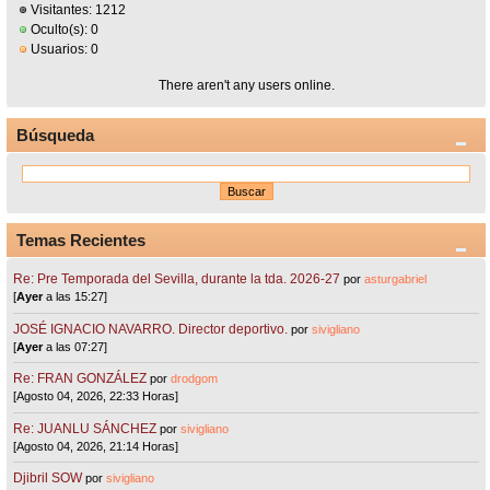
Visitantes: 1212
Oculto(s): 0
Usuarios: 0
There aren't any users online.
Búsqueda
Temas Recientes
Re: Pre Temporada del Sevilla, durante la tda. 2026-27
por
asturgabriel
[
Ayer
a las 15:27]
JOSÉ IGNACIO NAVARRO. Director deportivo.
por
sivigliano
[
Ayer
a las 07:27]
Re: FRAN GONZÁLEZ
por
drodgom
[Agosto 04, 2026, 22:33 Horas]
Re: JUANLU SÁNCHEZ
por
sivigliano
[Agosto 04, 2026, 21:14 Horas]
Djibril SOW
por
sivigliano