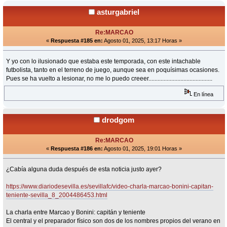
asturgabriel
Re:MARCAO
«
Respuesta #185 en:
Agosto 01, 2025, 13:17 Horas »
Y yo con lo ilusionado que estaba este temporada, con este intachable
futbolista, tanto en el terreno de juego, aunque sea en poquísimas ocasiones.
Pues se ha vuelto a lesionar, no me lo puedo creeer..........................................
En línea
drodgom
Re:MARCAO
«
Respuesta #186 en:
Agosto 01, 2025, 19:01 Horas »
¿Cabía alguna duda después de esta noticia justo ayer?
https://www.diariodesevilla.es/sevillafc/video-charla-marcao-bonini-capitan-
teniente-sevilla_8_2004486453.html
La charla entre Marcao y Bonini: capitán y teniente
El central y el preparador físico son dos de los nombres propios del verano en