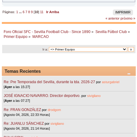
Páginas:
1
...
6
7
8
9
[
10
]
11
Ir Arriba
IMPRIMIR
« anterior
próximo »
Foro Oficial SFC - Sevilla Football Club - Since 1890
»
Sevilla Fútbol Club
»
Primer Equipo
»
MARCAO
Ir a:
Temas Recientes
Re: Pre Temporada del Sevilla, durante la tda. 2026-27
por
asturgabriel
[
Ayer
a las 15:27]
JOSÉ IGNACIO NAVARRO. Director deportivo.
por
sivigliano
[
Ayer
a las 07:27]
Re: FRAN GONZÁLEZ
por
drodgom
[Agosto 04, 2026, 22:33 Horas]
Re: JUANLU SÁNCHEZ
por
sivigliano
[Agosto 04, 2026, 21:14 Horas]