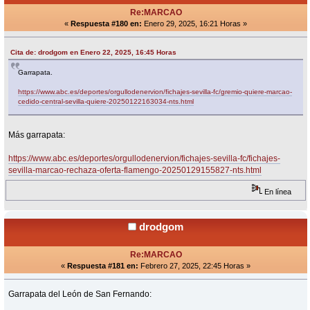
Re:MARCAO
«
Respuesta #180 en:
Enero 29, 2025, 16:21 Horas »
Cita de: drodgom en Enero 22, 2025, 16:45 Horas
Garrapata.
https://www.abc.es/deportes/orgullodenervion/fichajes-sevilla-fc/gremio-quiere-marcao-
cedido-central-sevilla-quiere-20250122163034-nts.html
Más garrapata:
https://www.abc.es/deportes/orgullodenervion/fichajes-sevilla-fc/fichajes-
sevilla-marcao-rechaza-oferta-flamengo-20250129155827-nts.html
En línea
drodgom
Re:MARCAO
«
Respuesta #181 en:
Febrero 27, 2025, 22:45 Horas »
Garrapata del León de San Fernando: