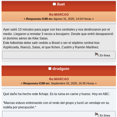
iluet
Re:MARCAO
«
Respuesta #198 en:
Agosto 31, 2025, 14:04 Horas »
Ayer salió 10 minutos para jugar con tres centrales y nos destrozaron por el
medio. Llegaron a rematar 3 veces a bocajarro. Desde que entró desapareció
el dominio aéreo de Kike Salas.
Este futbolista debe salir cedido a Brasil o ser el séptimo central tras
Azpilicueta, Nianzú, Salas, el que fichen, Castrín y Ramón Martínez.
En línea
drodgom
Re:MARCAO
«
Respuesta #199 en:
Septiembre 03, 2025, 16:35 Horas »
Qué daño ha hecho este fichaje. Es la ruina en carne y hueso. Hoy en ABC:
"Marcao estuvo entrenando con el resto del grupo y lució un vendaje en su
rodilla por precaución."
En línea