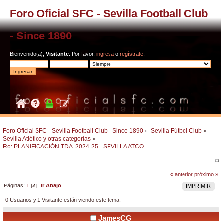
Foro Oficial SFC - Sevilla Football Club
- Since 1890
Bienvenido(a),
Visitante
. Por favor,
ingresa
o
regístrate
.
Foro Oficial SFC - Sevilla Football Club - Since 1890
»
Sevilla Fútbol Club
»
Sevilla Atlético y otras categorías
»
Re: PLANIFICACIÓN TDA. 2024-25 - SEVILLA ATCO.
« anterior
próximo »
Páginas:
1
[
2
]
Ir Abajo
IMPRIMIR
0 Usuarios y 1 Visitante están viendo este tema.
JamesCG