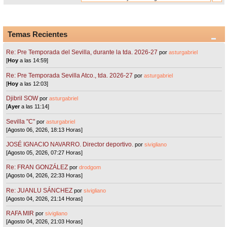
Temas Recientes
Re: Pre Temporada del Sevilla, durante la tda. 2026-27
por
asturgabriel
[
Hoy
a las 14:59]
Re: Pre Temporada Sevilla Atco., tda. 2026-27
por
asturgabriel
[
Hoy
a las 12:03]
Djibril SOW
por
asturgabriel
[
Ayer
a las 11:14]
Sevilla "C"
por
asturgabriel
[Agosto 06, 2026, 18:13 Horas]
JOSÉ IGNACIO NAVARRO. Director deportivo.
por
sivigliano
[Agosto 05, 2026, 07:27 Horas]
Re: FRAN GONZÁLEZ
por
drodgom
[Agosto 04, 2026, 22:33 Horas]
Re: JUANLU SÁNCHEZ
por
sivigliano
[Agosto 04, 2026, 21:14 Horas]
RAFA MIR
por
sivigliano
[Agosto 04, 2026, 21:03 Horas]