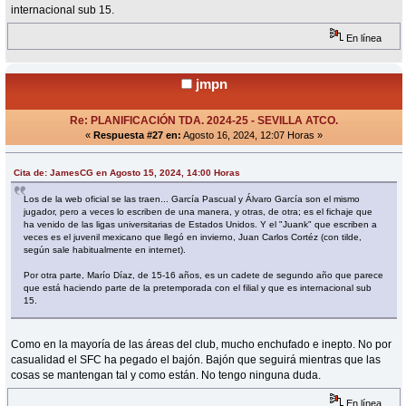
internacional sub 15.
En línea
jmpn
Re: PLANIFICACIÓN TDA. 2024-25 - SEVILLA ATCO.
«
Respuesta #27 en:
Agosto 16, 2024, 12:07 Horas »
Cita de: JamesCG en Agosto 15, 2024, 14:00 Horas
Los de la web oficial se las traen... García Pascual y Álvaro García son el mismo
jugador, pero a veces lo escriben de una manera, y otras, de otra; es el fichaje que
ha venido de las ligas universitarias de Estados Unidos. Y el "Juank" que escriben a
veces es el juvenil mexicano que llegó en invierno, Juan Carlos Cortéz (con tilde,
según sale habitualmente en internet).
Por otra parte, Marío Díaz, de 15-16 años, es un cadete de segundo año que parece
que está haciendo parte de la pretemporada con el filial y que es internacional sub
15.
Como en la mayoría de las áreas del club, mucho enchufado e inepto. No por
casualidad el SFC ha pegado el bajón. Bajón que seguirá mientras que las
cosas se mantengan tal y como están. No tengo ninguna duda.
En línea