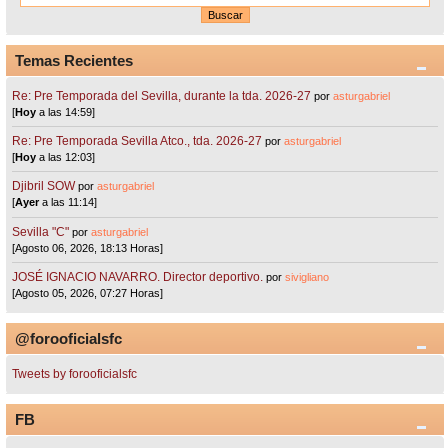
Temas Recientes
Re: Pre Temporada del Sevilla, durante la tda. 2026-27
por
asturgabriel
[
Hoy
a las 14:59]
Re: Pre Temporada Sevilla Atco., tda. 2026-27
por
asturgabriel
[
Hoy
a las 12:03]
Djibril SOW
por
asturgabriel
[
Ayer
a las 11:14]
Sevilla "C"
por
asturgabriel
[Agosto 06, 2026, 18:13 Horas]
JOSÉ IGNACIO NAVARRO. Director deportivo.
por
sivigliano
[Agosto 05, 2026, 07:27 Horas]
@forooficialsfc
Tweets by forooficialsfc
FB