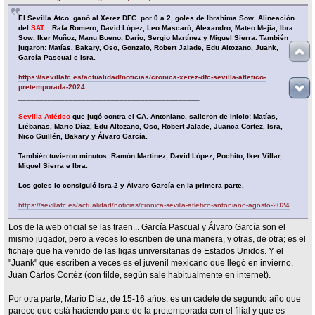
El Sevilla Atco. ganó al Xerez DFC. por 0 a 2, goles de Ibrahima Sow. Alineación
del
SAT.
: Rafa Romero, David López, Leo Mascaró, Alexandro, Mateo Mejía, Ibra
Sow, Iker Muñoz, Manu Bueno, Darío, Sergio Martínez y Miguel Sierra. También
jugaron: Matías, Bakary, Oso, Gonzalo, Robert Jalade, Edu Altozano, Juank,
García Pascual e Isra.
https://sevillafc.es/actualidad/noticias/cronica-xerez-dfc-sevilla-atletico-
pretemporada-2024
___________________________________________
Sevilla Atlético
que jugó contra el CA. Antoniano, salieron de inicio: Matías,
Liébanas, Mario Díaz, Edu Altozano, Oso, Robert Jalade, Juanca Cortez, Isra,
Nico Guillén, Bakary y Álvaro García.
También tuvieron minutos: Ramón Martínez, David López, Pochito, Iker Villar,
Miguel Sierra e Ibra.
Los goles lo consiguió Isra-2 y Álvaro García en la primera parte.
https://sevillafc.es/actualidad/noticias/cronica-sevilla-atletico-antoniano-agosto-2024
Los de la web oficial se las traen... García Pascual y Álvaro García son el
mismo jugador, pero a veces lo escriben de una manera, y otras, de otra; es el
fichaje que ha venido de las ligas universitarias de Estados Unidos. Y el
"Juank" que escriben a veces es el juvenil mexicano que llegó en invierno,
Juan Carlos Cortéz (con tilde, según sale habitualmente en internet).
Por otra parte, Marío Díaz, de 15-16 años, es un cadete de segundo año que
parece que está haciendo parte de la pretemporada con el filial y que es