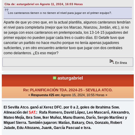
Cita de: asturgabriel en Agosto 11, 2024, 16:03 Horas
Los canteranos tienen o no tienen el nivel para jugar en el primer equipo?.
Aparte de que yo creo que, en la actual plantilla, algunos canteranos tendrían
el nivel para completarla (mejor que los Marcao, Nianzou, Jordán, etc.), si no
se juega con esos canteranos en pretemporada, los 13-14-15 jugadores del
primer equipo no pueden jugar cada tres o cuatro días. El Getafe tuvo que
cancelar un partido no hace mucho porque no tenía apenas jugadores
suficientes, y en otro encuentro anterior tuvo que jugar con dos centrales
como delanteros. ¿Es eso mejor?
En línea
asturgabriel
Re: PLANIFICACIÓN TDA. 2024-25 - SEVILLA ATCO.
«
Respuesta #25 en:
Agosto 15, 2024, 10:55 Horas »
El Sevilla Atco. ganó al Xerez DFC. por 0 a 2, goles de Ibrahima Sow.
Alineación del
SAT.
: Rafa Romero, David López, Leo Mascaró, Alexandro,
Mateo Mejía, Ibra Sow, Iker Muñoz, Manu Bueno, Darío, Sergio Martínez y
Miguel Sierra. También jugaron: Matías, Bakary, Oso, Gonzalo, Robert
Jalade, Edu Altozano, Juank, García Pascual e Isra.