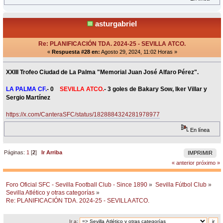
asturgabriel
Re: PLANIFICACIÓN TDA. 2024-25 - SEVILLA ATCO.
«
Respuesta #28 en:
Agosto 29, 2024, 11:02 Horas »
XXIII Trofeo Ciudad de La Palma "Memorial Juan José Alfaro Pérez".
LA PALMA CF.
- 0
SEVILLA ATCO.
- 3 goles de Bakary Sow, Iker Villar y
Sergio Martínez
https://x.com/CanteraSFC/status/1828884324281978977
En línea
Páginas:
1
[
2
]
Ir Arriba
IMPRIMIR
« anterior
próximo »
Foro Oficial SFC - Sevilla Football Club - Since 1890
»
Sevilla Fútbol Club
»
Sevilla Atlético y otras categorías
»
Re: PLANIFICACIÓN TDA. 2024-25 - SEVILLA ATCO.
Ir a: