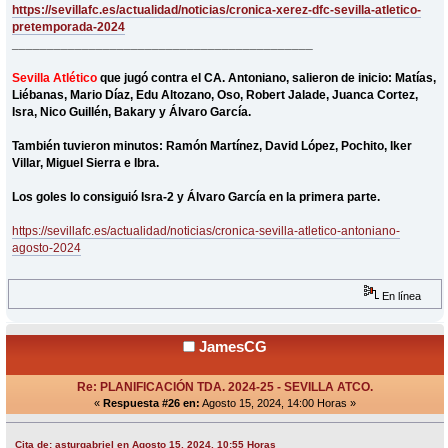
https://sevillafc.es/actualidad/noticias/cronica-xerez-dfc-sevilla-atletico-
pretemporada-2024
___________________________________________
Sevilla Atlético
que jugó contra el CA. Antoniano, salieron de inicio: Matías,
Liébanas, Mario Díaz, Edu Altozano, Oso, Robert Jalade, Juanca Cortez,
Isra, Nico Guillén, Bakary y Álvaro García.
También tuvieron minutos: Ramón Martínez, David López, Pochito, Iker
Villar, Miguel Sierra e Ibra.
Los goles lo consiguió Isra-2 y Álvaro García en la primera parte.
https://sevillafc.es/actualidad/noticias/cronica-sevilla-atletico-antoniano-
agosto-2024
En línea
JamesCG
Re: PLANIFICACIÓN TDA. 2024-25 - SEVILLA ATCO.
«
Respuesta #26 en:
Agosto 15, 2024, 14:00 Horas »
Cita de: asturgabriel en Agosto 15, 2024, 10:55 Horas