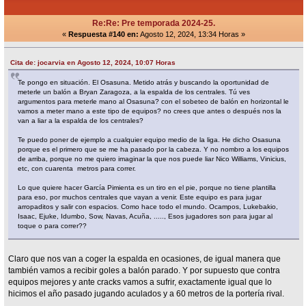
Re:Re: Pre temporada 2024-25.
«
Respuesta #140 en:
Agosto 12, 2024, 13:34 Horas »
Cita de: jocarvia en Agosto 12, 2024, 10:07 Horas
Te pongo en situación. El Osasuna. Metido atrás y buscando la oportunidad de
meterle un balón a Bryan Zaragoza, a la espalda de los centrales. Tú ves
argumentos para meterle mano al Osasuna? con el sobeteo de balón en horizontal le
vamos a meter mano a este tipo de equipos? no crees que antes o después nos la
van a liar a la espalda de los centrales?
Te puedo poner de ejemplo a cualquier equipo medio de la liga. He dicho Osasuna
porque es el primero que se me ha pasado por la cabeza. Y no nombro a los equipos
de arriba, porque no me quiero imaginar la que nos puede liar Nico Williams, Vinicius,
etc, con cuarenta metros para correr.
Lo que quiere hacer García Pimienta es un tiro en el pie, porque no tiene plantilla
para eso, por muchos centrales que vayan a venir. Este equipo es para jugar
arropaditos y salir con espacios. Como hace todo el mundo. Ocampos, Lukebakio,
Isaac, Ejuke, Idumbo, Sow, Navas, Acuña, ....., Esos jugadores son para jugar al
toque o para correr??
Claro que nos van a coger la espalda en ocasiones, de igual manera que
también vamos a recibir goles a balón parado. Y por supuesto que contra
equipos mejores y ante cracks vamos a sufrir, exactamente igual que lo
hicimos el año pasado jugando aculados y a 60 metros de la portería rival.