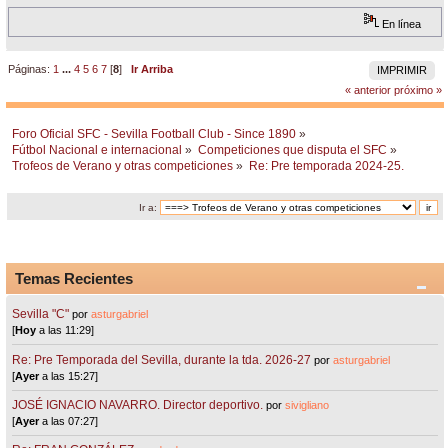
En línea
Páginas:
1
...
4
5
6
7
[
8
]
Ir Arriba
IMPRIMIR
« anterior
próximo »
Foro Oficial SFC - Sevilla Football Club - Since 1890
»
Fútbol Nacional e internacional
»
Competiciones que disputa el SFC
»
Trofeos de Verano y otras competiciones
»
Re: Pre temporada 2024-25.
Ir a:
Temas Recientes
Sevilla "C"
por
asturgabriel
[
Hoy
a las 11:29]
Re: Pre Temporada del Sevilla, durante la tda. 2026-27
por
asturgabriel
[
Ayer
a las 15:27]
JOSÉ IGNACIO NAVARRO. Director deportivo.
por
sivigliano
[
Ayer
a las 07:27]