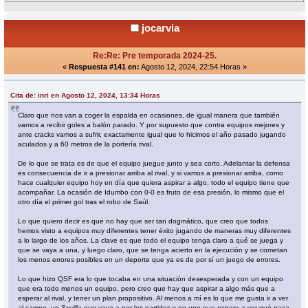
jocarvia
Re:Re: Pre temporada 2024-25.
«
Respuesta #141 en:
Agosto 12, 2024, 22:54 Horas »
Cita de: inri en Agosto 12, 2024, 13:34 Horas
Claro que nos van a coger la espalda en ocasiones, de igual manera que también
vamos a recibir goles a balón parado. Y por supuesto que contra equipos mejores y
ante cracks vamos a sufrir, exactamente igual que lo hicimos el año pasado jugando
aculados y a 60 metros de la portería rival.
De lo que se trata es de que el equipo juegue junto y sea corto. Adelantar la defensa
es consecuencia de ir a presionar arriba al rival, y si vamos a presionar arriba, como
hace cualquier equipo hoy en día que quiera aspirar a algo, todo el equipo tiene que
acompañar. La ocasión de Idumbo con 0-0 es fruto de esa presión, lo mismo que el
otro día el primer gol tras el robo de Saúl.
Lo que quiero decir es que no hay que ser tan dogmático, que creo que todos
hemos visto a equipos muy diferentes tener éxito jugando de maneras muy diferentes
a lo largo de los años. La clave es que todo el equipo tenga claro a qué se juega y
que se vaya a una, y luego claro, que se tenga acierto en la ejecución y se cometan
los menos errores posibles en un deporte que ya es de por sí un juego de errores.
Lo que hizo QSF era lo que tocaba en una situación desesperada y con un equipo
que era todo menos un equipo, pero creo que hay que aspirar a algo más que a
esperar al rival, y tener un plan propositivo. Al menos a mí es lo que me gusta ir a ver
al campo, un Sevilla que vaya a por los partidos y no uno que espere a ver qué pasa