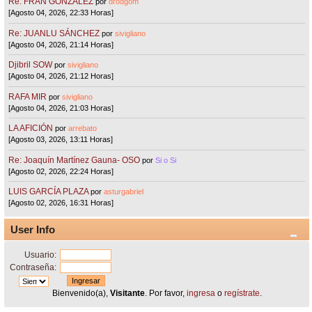
Re: FRAN GONZÁLEZ
por
drodgom
[Agosto 04, 2026, 22:33 Horas]
Re: JUANLU SÁNCHEZ
por
sivigliano
[Agosto 04, 2026, 21:14 Horas]
Djibril SOW
por
sivigliano
[Agosto 04, 2026, 21:12 Horas]
RAFA MIR
por
sivigliano
[Agosto 04, 2026, 21:03 Horas]
LA AFICIÓN
por
arrebato
[Agosto 03, 2026, 13:11 Horas]
Re: Joaquín Martínez Gauna- OSO
por
Si o Si
[Agosto 02, 2026, 22:24 Horas]
LUIS GARCÍA PLAZA
por
asturgabriel
[Agosto 02, 2026, 16:31 Horas]
User Info
Usuario:
Contraseña:
Bienvenido(a),
Visitante
. Por favor,
ingresa
o
regístrate
.