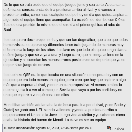
De lo que se trata es de que el equipo juegue junto y sea corto. Adelantar la
defensa es consecuencia de ir a presionar arriba al rival, y si vamos a
presionar arriba, como hace cualquier equipo hoy en día que quiera aspirar a
algo, todo el equipo tiene que acompañar. La ocasión de Idumbo con 0-0 es
fruto de esa presión, lo mismo que el otro día el primer gol tras el robo de
Saúl.
Lo que quiero decir es que no hay que ser tan dogmático, que creo que todos
hemos visto a equipos muy diferentes tener éxito jugando de maneras muy
diferentes a lo largo de los años. La clave es que todo el equipo tenga claro a
qué se juega y que se vaya a una, y luego claro, que se tenga acierto en la
ejecución y se cometan los menos errores posibles en un deporte que ya es
de por sí un juego de errores.
Lo que hizo QSF era lo que tocaba en una situación desesperada y con un
equipo que era todo menos un equipo, pero creo que hay que aspirar a algo
más que a esperar al rival, y tener un plan propositivo. Al menos a mí es lo
que me gusta ir a ver al campo, un Sevilla que vaya a por los partidos y no
uno que espere a ver qué pasa con ellos.
Mendilibar también adelantaba la defensa para ir a por el rival, y con Bade y
Gudelj se ganó una UEL siendo valientes y yendo a presionar arriba a
equipos como el United o la Juve. Luego vino aculeitor y ya sabemos cómo
acaba la historia del bueno de Mendi. La clave es ser un equipo.
«
Última modificación: Agosto 12, 2024, 13:36 Horas por inri
»
En línea