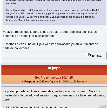
con ellos.
Mendilibar también adelantaba la defensa para ir a por el rival, y con Bade y Gudelj
se ganó una UEL siendo valientes y yendo a presionar arriba a equipos como el
United o la Juve. Luego vino aculeitor y ya sabemos cómo acaba la historia del
bueno de Mendi. La clave es ser un equipo.
Vuelvo a repetir que jugar a lo que se quiere jugar, con esta plantilla, es
ponérselo en modo fácil a los contrarios.
El viernes rueda el balón. Ojalá yo esté equivocado y García Pimienta se
harte de polvorones.
En línea
jmpn
Re: Pre temporada 2024-25.
«
Respuesta #142 en:
Agosto 14, 2024, 11:51 Horas »
La pretemporada, en líneas generales, me ha parecido un fiasco. No a los
niveles del año pasado y el anterior, porque creo que sí se ha entrenado más,
pero...
1. Ni el 50% del equipo titular se ha podido rodar.