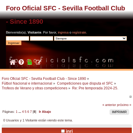
Foro Oficial SFC - Sevilla Football Club
- Since 1890
Bienvenido(a),
Visitante
. Por favor,
ingresa
o
regístrate
.
Foro Oficial SFC - Sevilla Football Club - Since 1890
»
Fútbol Nacional e internacional
»
Competiciones que disputa el SFC
»
Trofeos de Verano y otras competiciones
»
Re: Pre temporada 2024-25.
« anterior
próximo »
Páginas:
1
...
4
5
6
7
[
8
]
Ir Abajo
IMPRIMIR
0 Usuarios y 1 Visitante están viendo este tema.
inri