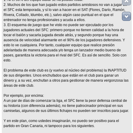
2. Muchos de los que han jugado estos partidos amistosos no van a jugar en
el SFC esta temporada, y sí lo van a hacer en el SAT (Flores, Darío, Ramón,
Rivera, Collado, Idumbo, etc.), salvo algún caso puntual en el que el
entrenador no tenga profesionales y acuda a ellos.
3. El esquema de juego que he visto no puede ser ejecutado por los
jugadores actuales del SFC: primero porque no tienen calidad a la hora de
tocar el balón y sacarla jugada desde atrás, y segundo porque hay una
ausencia de velocidad alarmante en el 90% de los jugadores defensivos. Y
esto lo ve cualquiera. Por tanto, cualquier equipo que realice presión
adelantada de manera adecuada y/o tenga un lanzador medio bueno de
pases, garantiza la victoria para el rival del SFC. Es así de sencillo. Solo con
esto.
El problema de este club es (y vuelvo al núcleo del problema) la INAPTITUD
de sus dirigentes. Unos enchufados que están en el club para ganar un
dinero y, a su vez, enchufan a otros para gestionar de manera vergonzosa las
áreas de este club.
Por ejemplo, por encima:
A un par de días de comenzar la liga, el SFC tiene la peor defensa central de
su historia (con diferencia además), no tiene patrocinador principal en sus
camisetas, algunos de sus últimos fichajes no pueden ser inscritos para jugar.
Y en este plan, como ustedes imaginarán, no puedo ser positivo para el
partido en Gran Canaria, ni tampoco para los siguientes.