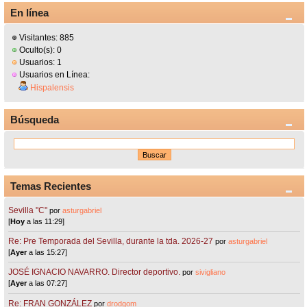
En línea
Visitantes: 885
Oculto(s): 0
Usuarios: 1
Usuarios en Línea:
Hispalensis
Búsqueda
Temas Recientes
Sevilla "C"
por
asturgabriel
[
Hoy
a las 11:29]
Re: Pre Temporada del Sevilla, durante la tda. 2026-27
por
asturgabriel
[
Ayer
a las 15:27]
JOSÉ IGNACIO NAVARRO. Director deportivo.
por
sivigliano
[
Ayer
a las 07:27]
Re: FRAN GONZÁLEZ
por
drodgom