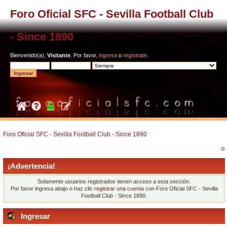
Foro Oficial SFC - Sevilla Football Club
- Since 1890
Bienvenido(a),
Visitante
. Por favor,
ingresa
o
regístrate
.
Foro Oficial SFC - Sevilla Football Club - Since 1890
¡Advertencia!
Solamente usuarios registrados tienen acceso a esta sección.
Por favor ingresa abajo o haz clic
registrar una cuenta
con Foro Oficial SFC - Sevilla
Football Club - Since 1890.
Ingresar