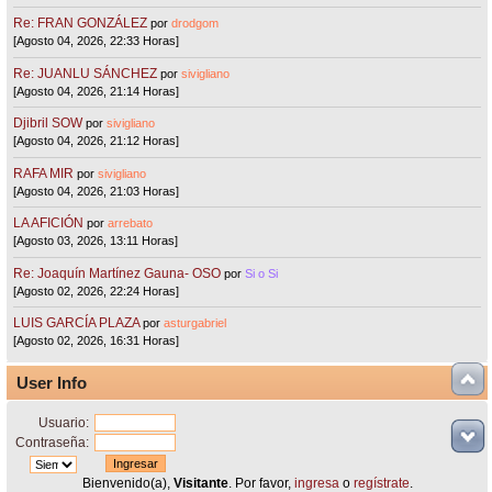
Re: FRAN GONZÁLEZ
por
drodgom
[Agosto 04, 2026, 22:33 Horas]
Re: JUANLU SÁNCHEZ
por
sivigliano
[Agosto 04, 2026, 21:14 Horas]
Djibril SOW
por
sivigliano
[Agosto 04, 2026, 21:12 Horas]
RAFA MIR
por
sivigliano
[Agosto 04, 2026, 21:03 Horas]
LA AFICIÓN
por
arrebato
[Agosto 03, 2026, 13:11 Horas]
Re: Joaquín Martínez Gauna- OSO
por
Si o Si
[Agosto 02, 2026, 22:24 Horas]
LUIS GARCÍA PLAZA
por
asturgabriel
[Agosto 02, 2026, 16:31 Horas]
User Info
Usuario:
Contraseña:
Bienvenido(a),
Visitante
. Por favor,
ingresa
o
regístrate
.