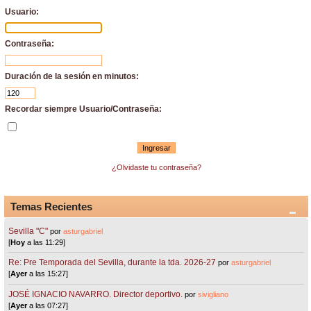
Usuario:
Contraseña:
Duración de la sesión en minutos:
Recordar siempre Usuario/Contraseña:
¿Olvidaste tu contraseña?
Temas Recientes
Sevilla "C"
por
asturgabriel
[
Hoy
a las 11:29]
Re: Pre Temporada del Sevilla, durante la tda. 2026-27
por
asturgabriel
[
Ayer
a las 15:27]
JOSÉ IGNACIO NAVARRO. Director deportivo.
por
sivigliano
[
Ayer
a las 07:27]