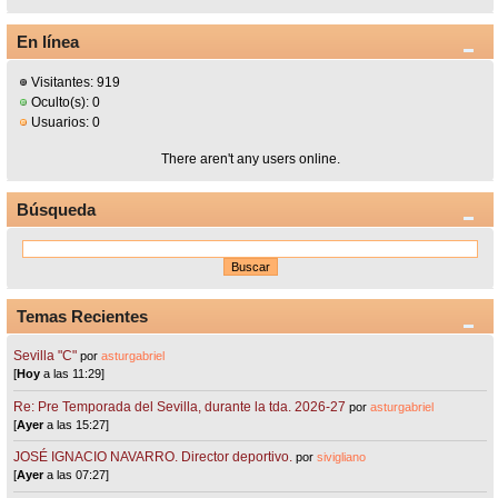
En línea
Visitantes: 919
Oculto(s): 0
Usuarios: 0
There aren't any users online.
Búsqueda
Temas Recientes
Sevilla "C"
por
asturgabriel
[
Hoy
a las 11:29]
Re: Pre Temporada del Sevilla, durante la tda. 2026-27
por
asturgabriel
[
Ayer
a las 15:27]
JOSÉ IGNACIO NAVARRO. Director deportivo.
por
sivigliano
[
Ayer
a las 07:27]