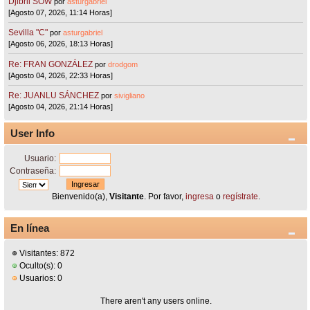
Djibril SOW
por
asturgabriel
[Agosto 07, 2026, 11:14 Horas]
Sevilla "C"
por
asturgabriel
[Agosto 06, 2026, 18:13 Horas]
Re: FRAN GONZÁLEZ
por
drodgom
[Agosto 04, 2026, 22:33 Horas]
Re: JUANLU SÁNCHEZ
por
sivigliano
[Agosto 04, 2026, 21:14 Horas]
User Info
Usuario:
Contraseña:
Bienvenido(a),
Visitante
. Por favor,
ingresa
o
regístrate
.
En línea
Visitantes: 872
Oculto(s): 0
Usuarios: 0
There aren't any users online.