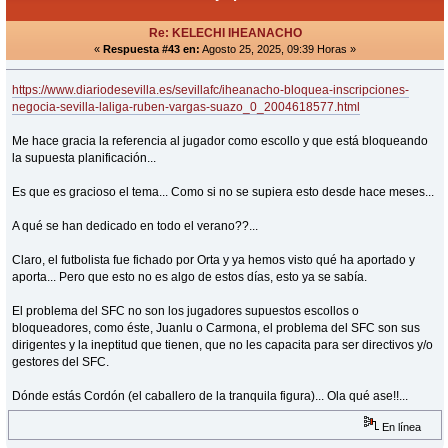
Re: KELECHI IHEANACHO
«
Respuesta #43 en:
Agosto 25, 2025, 09:39 Horas »
https://www.diariodesevilla.es/sevillafc/iheanacho-bloquea-inscripciones-
negocia-sevilla-laliga-ruben-vargas-suazo_0_2004618577.html
Me hace gracia la referencia al jugador como escollo y que está bloqueando
la supuesta planificación...
Es que es gracioso el tema... Como si no se supiera esto desde hace meses...
A qué se han dedicado en todo el verano??...
Claro, el futbolista fue fichado por Orta y ya hemos visto qué ha aportado y
aporta... Pero que esto no es algo de estos días, esto ya se sabía.
El problema del SFC no son los jugadores supuestos escollos o
bloqueadores, como éste, Juanlu o Carmona, el problema del SFC son sus
dirigentes y la ineptitud que tienen, que no les capacita para ser directivos y/o
gestores del SFC.
Dónde estás Cordón (el caballero de la tranquila figura)... Ola qué ase!!...
En línea