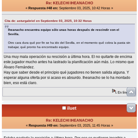
Re: KELECHI IHEANACHO
«
Respuesta #48 en:
Septiembre 03, 2025, 10:42 Horas »
Cita de: asturgabriel en Septiembre 03, 2025, 10:32 Horas
Iheanacho encuentra equipo sólo unas horas después de rescindir con el
Sevilla.
Otro cara dura qué por fin se ha ido del Sevilla, en el momento qué cobra la pasta sin
trabajar, qué pronto ha encontrado equipo.
Una muy mala operación su rescisión a última hora. El no quitarte de encima
este jugador mucho antes ha lastrado la planificación aún más. Lo mismo que
Álvaro Fernández.
Hay que saber desde el principio qué jugadores no tienen salida alguna. Y
esperar alguna oferta por si acaso es absurdo. Iheanacho se lo ha montado
bien, eso está claro.
En línea
iluet
Re: KELECHI IHEANACHO
«
Respuesta #49 en:
Septiembre 03, 2025, 11:45 Horas »