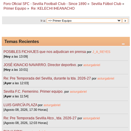
Foro Oficial SFC - Sevilla Football Club - Since 1890
»
Sevilla Fútbol Club
»
Primer Equipo
»
Re: KELECHI IHEANACHO
Ir a:
Temas Recientes
POSIBLES FICHAJES que nos adjudican en prensa
por
J_A_REYES
[
Hoy
a las 13:09]
JOSÉ IGNACIO NAVARRO. Director deportivo.
por
asturgabriel
[
Hoy
a las 10:01]
Re: Pre Temporada del Sevilla, durante la tda. 2026-27
por
asturgabriel
[
Ayer
a las 12:03]
Sevilla F.C. Femenino. Primer equipo.
por
asturgabriel
[
Ayer
a las 11:54]
LUIS GARCÍA PLAZA
por
asturgabriel
[Agosto 08, 2026, 17:30 Horas]
Re: Pre Temporada Sevilla Atco., tda. 2026-27
por
asturgabriel
[Agosto 08, 2026, 12:03 Horas]