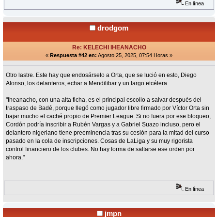
En línea
drodgom
Re: KELECHI IHEANACHO
«
Respuesta #42 en:
Agosto 25, 2025, 07:54 Horas »
Otro lastre. Este hay que endosárselo a Orta, que se lució en esto, Diego
Alonso, los delanteros, echar a Mendilibar y un largo etcétera.
"Iheanacho, con una alta ficha, es el principal escollo a salvar después del
traspaso de Badé, porque llegó como jugador libre firmado por Víctor Orta sin
bajar mucho el caché propio de Premier League. Si no fuera por ese bloqueo,
Cordón podría inscribir a Rubén Vargas y a Gabriel Suazo incluso, pero el
delantero nigeriano tiene preeminencia tras su cesión para la mitad del curso
pasado en la cola de inscripciones. Cosas de LaLiga y su muy rigorista
control financiero de los clubes. No hay forma de saltarse ese orden por
ahora."
En línea
jmpn