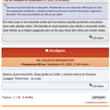
Cita de: drodgom en Septiembre 03, 2025, 16:20 Horas
Tienen el control total de la situación. Realmente es una situación difícil para el club.
Son jugadores mediocres, cazarrecompensas de poca monta. El pecado original es
ficharlos. Por eso la profesión de DD es tan difícil.
En este caso si se rescinde antes por la misma cuantía ya tienes una plaza
libre más desde antes. Ahí decide el club esperar una oferta o rescindir antes.
Qué oferta va a haber pagando por un tío que lleva dos años sin rendir nada.
En línea
drodgom
Re: KELECHI IHEANACHO
«
Respuesta #53 en:
Septiembre 25, 2025, 17:48 Horas »
Bueno, pues rescisión, llega gratis al Celtic, y ahora marca en Europa
League. Tiene hue... la cosa.
En línea
Páginas:
1
2
[
3
]
Ir Arriba
IMPRIMIR
« anterior
próximo »