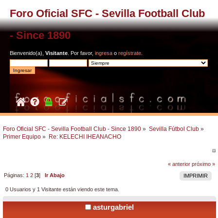
Foro Oficial SFC - Sevilla Football Club
- Since 1890
Bienvenido(a),
Visitante
. Por favor,
ingresa
o
regístrate
.
Foro Oficial SFC - Sevilla Football Club - Since 1890
»
Sevilla Fútbol Club
»
Primer Equipo
»
Re: KELECHI IHEANACHO
« anterior
próximo »
Páginas:
1
2
[
3
]
Ir Abajo
IMPRIMIR
0 Usuarios y 1 Visitante están viendo este tema.
asturgabriel