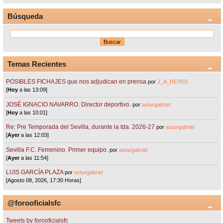
Búsqueda
Temas Recientes
POSIBLES FICHAJES que nos adjudican en prensa
por
J_A_REYES
[
Hoy
a las 13:09]
JOSÉ IGNACIO NAVARRO. Director deportivo.
por
asturgabriel
[
Hoy
a las 10:01]
Re: Pre Temporada del Sevilla, durante la tda. 2026-27
por
asturgabriel
[
Ayer
a las 12:03]
Sevilla F.C. Femenino. Primer equipo.
por
asturgabriel
[
Ayer
a las 11:54]
LUIS GARCÍA PLAZA
por
asturgabriel
[Agosto 08, 2026, 17:30 Horas]
@forooficialsfc
Tweets by forooficialsfc