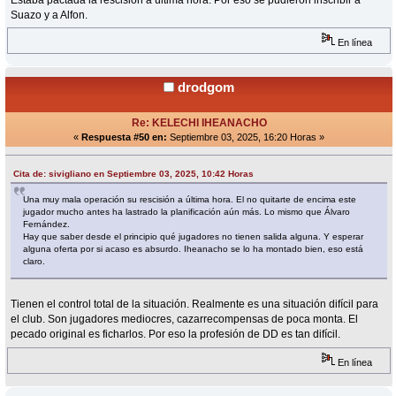
Estaba pactada la rescisión a última hora. Por eso se pudieron inscribir a
Suazo y a Alfon.
En línea
drodgom
Re: KELECHI IHEANACHO
«
Respuesta #50 en:
Septiembre 03, 2025, 16:20 Horas »
Cita de: sivigliano en Septiembre 03, 2025, 10:42 Horas
Una muy mala operación su rescisión a última hora. El no quitarte de encima este
jugador mucho antes ha lastrado la planificación aún más. Lo mismo que Álvaro
Fernández.
Hay que saber desde el principio qué jugadores no tienen salida alguna. Y esperar
alguna oferta por si acaso es absurdo. Iheanacho se lo ha montado bien, eso está
claro.
Tienen el control total de la situación. Realmente es una situación difícil para
el club. Son jugadores mediocres, cazarrecompensas de poca monta. El
pecado original es ficharlos. Por eso la profesión de DD es tan difícil.
En línea