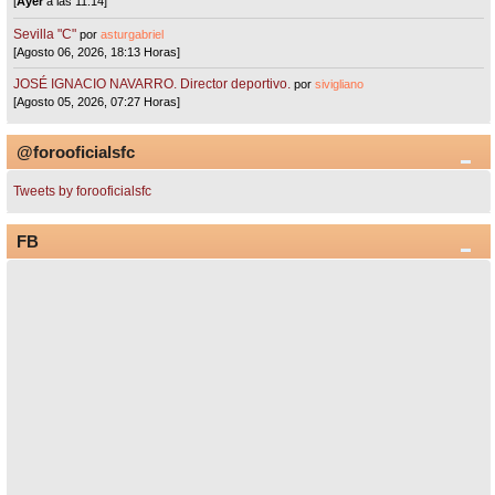
[
Ayer
a las 11:14]
Sevilla "C"
por
asturgabriel
[Agosto 06, 2026, 18:13 Horas]
JOSÉ IGNACIO NAVARRO. Director deportivo.
por
sivigliano
[Agosto 05, 2026, 07:27 Horas]
@forooficialsfc
Tweets by forooficialsfc
FB