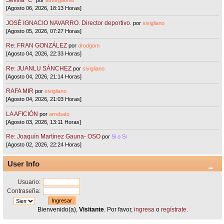
Sevilla "C"
por
asturgabriel
[Agosto 06, 2026, 18:13 Horas]
JOSÉ IGNACIO NAVARRO. Director deportivo.
por
sivigliano
[Agosto 05, 2026, 07:27 Horas]
Re: FRAN GONZÁLEZ
por
drodgom
[Agosto 04, 2026, 22:33 Horas]
Re: JUANLU SÁNCHEZ
por
sivigliano
[Agosto 04, 2026, 21:14 Horas]
RAFA MIR
por
sivigliano
[Agosto 04, 2026, 21:03 Horas]
LA AFICIÓN
por
arrebato
[Agosto 03, 2026, 13:11 Horas]
Re: Joaquín Martínez Gauna- OSO
por
Si o Si
[Agosto 02, 2026, 22:24 Horas]
User Info
Usuario:
Contraseña:
Bienvenido(a),
Visitante
. Por favor,
ingresa
o
regístrate
.