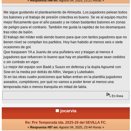
«
Respuesta #86 en:
Agosto 04, 2025, 23:21 Horas »
Me sigue gustando el planteamiento de Almeyda. Los jugadores pelean todos
los balones y el trabajo de presión colectiva es bueno. Se ve al equipo mucho
mejor físicamente que el año pasado y se roban bastantes balones en zonas
de peligro para el contrario. También me gusta la rapidez de los desmarques
tras robo de balón.
El trabajo del míster está siendo bueno para que con tantos jugadores que no
tienen nivel se compitan los partidos. Hoy han habido al menos seis o siete
ocasiones de gol.
Que traspasen YA a Juanlu de una puñetera vez y traigan al menos 4
jugadores que refuercen lo bueno que hay en plantilla aunque sean cedidos
o sin contrato en vigor.
Lo mejor del equipo son Badé y Suazo en defensa y la dupla Agoumé con
Sow en la media por detrás de Alfón, Vargas y Lukebakio.
Si en las otras cuatro posiciones que faltan entran en la plantilla jugadores
aseados, cumplidores, por qué no vamos a poder tener al menos una
temporada más o menos tranquila en mitad de tabla.
En línea
jocarvia
Re: Pre Temporada tda. 2025-26 del SEVILLA FC.
«
Respuesta #87 en:
Agosto 04, 2025, 23:44 Horas »