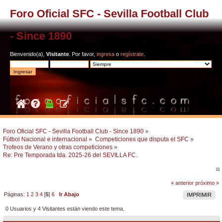
Foro Oficial SFC - Sevilla Football Club
- Since 1890
Bienvenido(a),
Visitante
. Por favor,
ingresa
o
regístrate
.
Foro Oficial SFC - Sevilla Football Club - Since 1890
»
Fútbol Nacional e internacional
»
Competiciones que disputa el SFC
»
Trofeos de Verano y otras competiciones
»
Re: Pre Temporada tda. 2025-26 del SEVILLA FC.
« anterior
próximo »
Páginas:
1
2
3
4
[
5
]
6
Ir Abajo
IMPRIMIR
0 Usuarios y 4 Visitantes están viendo este tema.