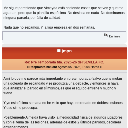
Me sigue pareciendo que Almeyda está haciendo cosas que se ven y que me
agradan, pero que la plantilla es pésima. No destaca en nada. No dominamos
ninguna parcela, por falta de calidad.
Nada que no sepamos. Y la liga empieza en dos semanas.
En línea
jmpn
Re: Pre Temporada tda. 2025-26 del SEVILLA FC.
«
Respuesta #88 en:
Agosto 05, 2025, 13:04 Horas »
A mí lo que me parece más importante en pretemporada (salvo que te metan
una goleada de escándalo y se produzca una debacle, y entonces sí haya
que analizar el partido en sí mismo), es que el equipo entrene y mucho y
fuerte.
Y yo esta última semana no he visto que haya entrenado en dobles sesiones.
Y eso sí me preocupa.
Posiblemente Almeida haya visto la mediocridad física de algunos jugadores
y con el tema de las lesiones, además de estos 2 últimos partidos, decidiera
entrenar menos.