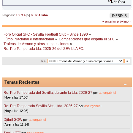
En línea
Páginas:
1
2
3
4
[
5
]
6
Ir Arriba
IMPRIMIR
« anterior
próximo »
Foro Oficial SFC - Sevilla Football Club - Since 1890
»
Fútbol Nacional e internacional
»
Competiciones que disputa el SFC
»
Trofeos de Verano y otras competiciones
»
Re: Pre Temporada tda. 2025-26 del SEVILLA FC.
Ir a:
Temas Recientes
Re: Pre Temporada del Sevilla, durante la tda. 2026-27
por
asturgabriel
[
Hoy
a las 17:06]
Re: Pre Temporada Sevilla Atco., tda. 2026-27
por
asturgabriel
[
Hoy
a las 12:03]
Djibril SOW
por
asturgabriel
[
Ayer
a las 11:14]