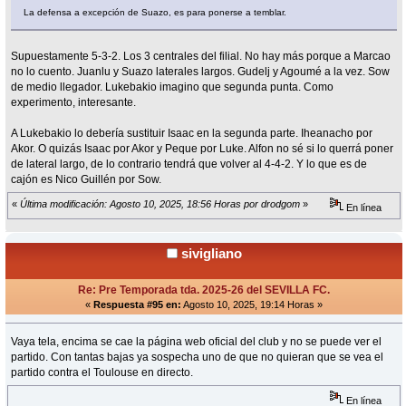
La defensa a excepción de Suazo, es para ponerse a temblar.
Supuestamente 5-3-2. Los 3 centrales del filial. No hay más porque a Marcao
no lo cuento. Juanlu y Suazo laterales largos. Gudelj y Agoumé a la vez. Sow
de medio llegador. Lukebakio imagino que segunda punta. Como
experimento, interesante.
A Lukebakio lo debería sustituir Isaac en la segunda parte. Iheanacho por
Akor. O quizás Isaac por Akor y Peque por Luke. Alfon no sé si lo querrá poner
de lateral largo, de lo contrario tendrá que volver al 4-4-2. Y lo que es de
cajón es Nico Guillén por Sow.
«
Última modificación: Agosto 10, 2025, 18:56 Horas por drodgom
»
En línea
sivigliano
Re: Pre Temporada tda. 2025-26 del SEVILLA FC.
«
Respuesta #95 en:
Agosto 10, 2025, 19:14 Horas »
Vaya tela, encima se cae la página web oficial del club y no se puede ver el
partido. Con tantas bajas ya sospecha uno de que no quieran que se vea el
partido contra el Toulouse en directo.
En línea