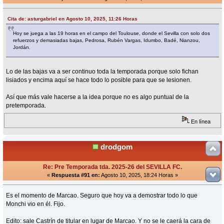
Cita de: asturgabriel en Agosto 10, 2025, 11:26 Horas
Hoy se juega a las 19 horas en el campo del Toulouse, donde el Sevilla con solo dos
refuerzos y demasiadas bajas, Pedrosa, Rubén Vargas, Idumbo, Badé, Nianzou,
Jordán.
Lo de las bajas va a ser continuo toda la temporada porque solo fichan
lisiados y encima aquí se hace todo lo posible para que se lesionen.
Así que más vale hacerse a la idea porque no es algo puntual de la
pretemporada.
En línea
drodgom
Re: Pre Temporada tda. 2025-26 del SEVILLA FC.
«
Respuesta #91 en:
Agosto 10, 2025, 18:24 Horas »
Es el momento de Marcao. Seguro que hoy va a demostrar todo lo que
Monchi vio en él. Fijo.
Edito: sale Castrín de titular en lugar de Marcao. Y no se le caerá la cara de