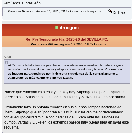
vergüenza al brasileño.
«
Última modificación: Agosto 10, 2025, 18:27 Horas por drodgom
»
En línea
drodgom
Re: Pre Temporada tda. 2025-26 del SEVILLA FC.
«
Respuesta #92 en:
Agosto 10, 2025, 18:42 Horas »
Citar
- A Carmona le falta técnica pero tiene una aceleración admirable. Ha habido alguna
incursión que ha metido la directa y el sprint corto ha sido muy bueno.
Yo creo que
es jugador para quedarse por la derecha en defensa de 3, contrariamente a
Juanlu que es más carrilero y menos lateral.
Parece que Almeyda va a ensayar estoy hoy. Supongo que por la izquierda
parecido con Salas de central por la izquierda y Suazo subiendo por banda.
Obviamente falta un Antonio Álvarez en sus buenos tiempos haciendo de
líbero. Supongo que ahí pondrán a Castrín, al cual veo mejor defendiendo
con el equipo cerradito que con defensa de 3. Pero ante las lesiones de
Idumbo, Vargas y Ejuke en los extremos parece muy buena idea ensayar este
esquema