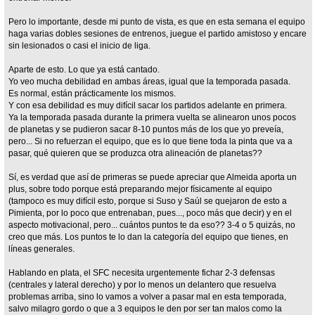
Pero lo importante, desde mi punto de vista, es que en esta semana el equipo
haga varias dobles sesiones de entrenos, juegue el partido amistoso y encare
sin lesionados o casi el inicio de liga.
Aparte de esto. Lo que ya está cantado.
Yo veo mucha debilidad en ambas áreas, igual que la temporada pasada.
Es normal, están prácticamente los mismos.
Y con esa debilidad es muy difícil sacar los partidos adelante en primera.
Ya la temporada pasada durante la primera vuelta se alinearon unos pocos
de planetas y se pudieron sacar 8-10 puntos más de los que yo preveía,
pero... Si no refuerzan el equipo, que es lo que tiene toda la pinta que va a
pasar, qué quieren que se produzca otra alineación de planetas??
Sí, es verdad que así de primeras se puede apreciar que Almeida aporta un
plus, sobre todo porque está preparando mejor físicamente al equipo
(tampoco es muy difícil esto, porque si Suso y Saúl se quejaron de esto a
Pimienta, por lo poco que entrenaban, pues..., poco más que decir) y en el
aspecto motivacional, pero... cuántos puntos te da eso?? 3-4 o 5 quizás, no
creo que más. Los puntos te lo dan la categoría del equipo que tienes, en
líneas generales.
Hablando en plata, el SFC necesita urgentemente fichar 2-3 defensas
(centrales y lateral derecho) y por lo menos un delantero que resuelva
problemas arriba, sino lo vamos a volver a pasar mal en esta temporada,
salvo milagro gordo o que a 3 equipos le den por ser tan malos como la