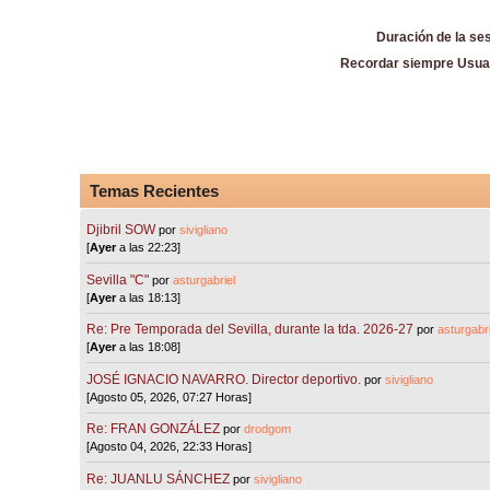
Duración de la se
Recordar siempre Usua
Temas Recientes
Djibril SOW
por
sivigliano
[
Ayer
a las 22:23]
Sevilla "C"
por
asturgabriel
[
Ayer
a las 18:13]
Re: Pre Temporada del Sevilla, durante la tda. 2026-27
por
asturgabri
[
Ayer
a las 18:08]
JOSÉ IGNACIO NAVARRO. Director deportivo.
por
sivigliano
[Agosto 05, 2026, 07:27 Horas]
Re: FRAN GONZÁLEZ
por
drodgom
[Agosto 04, 2026, 22:33 Horas]
Re: JUANLU SÁNCHEZ
por
sivigliano