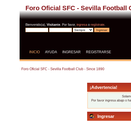
Foro Oficial SFC - Sevilla Football
Bienvenido(a),
Visitante
. Por favor,
ingresa
o
regístrate
.
INICIO
AYUDA
INGRESAR
REGISTRARSE
Foro Oficial SFC - Sevilla Football Club - Since 1890
¡Advertencia!
Solame
Por favor ingresa abajo o h
Ingresar