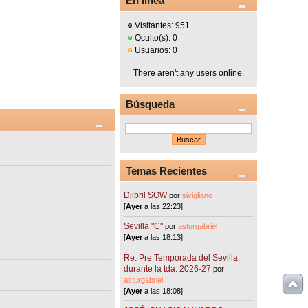
En línea
Visitantes: 951
Oculto(s): 0
Usuarios: 0
There aren't any users online.
Búsqueda
Temas Recientes
Djibril SOW
por
sivigliano
[
Ayer
a las 22:23]
Sevilla "C"
por
asturgabriel
[
Ayer
a las 18:13]
Re: Pre Temporada del Sevilla,
durante la tda. 2026-27
por
asturgabriel
[
Ayer
a las 18:08]