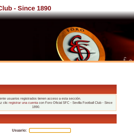
 Club - Since 1890
nte usuarios registrados tienen acceso a esta sección.
az clic
registrar una cuenta
con Foro Oficial SFC - Sevilla Football Club - Since
1890.
Usuario: