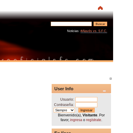
Noticias:
#Alavés vs. S.F.C.
User Info
Usuario:
Contraseña:
Bienvenido(a),
Visitante
. Por
favor,
ingresa
o
regístrate
.