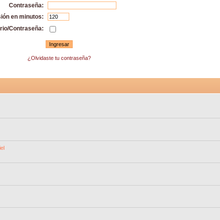
Contraseña:
sión en minutos:
rio/Contraseña:
¿Olvidaste tu contraseña?
el