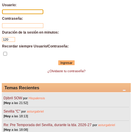
Usuario:
Contraseña:
Duración de la sesión en minutos:
Recordar siempre Usuario/Contraseña:
¿Olvidaste tu contraseña?
Temas Recientes
Djibril SOW
por
Hispalensis
[
Hoy
a las 21:52]
Sevilla "C"
por
asturgabriel
[
Hoy
a las 18:13]
Re: Pre Temporada del Sevilla, durante la tda. 2026-27
por
asturgabriel
[
Hoy
a las 18:08]