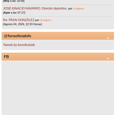
[
Hoy
a las 18:08]
JOSÉ IGNACIO NAVARRO. Director deportivo.
por
sivigliano
[
Ayer
a las 07:27]
Re: FRAN GONZÁLEZ
por
drodgom
[Agosto 04, 2026, 22:33 Horas]
@forooficialsfc
Tweets by forooficialsfc
FB