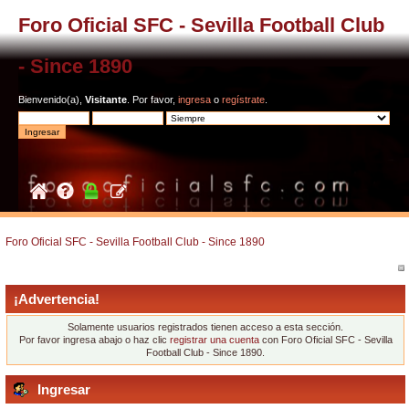
Foro Oficial SFC - Sevilla Football Club
- Since 1890
Bienvenido(a),
Visitante
. Por favor,
ingresa
o
regístrate
.
Foro Oficial SFC - Sevilla Football Club - Since 1890
¡Advertencia!
Solamente usuarios registrados tienen acceso a esta sección.
Por favor ingresa abajo o haz clic
registrar una cuenta
con Foro Oficial SFC - Sevilla
Football Club - Since 1890.
Ingresar