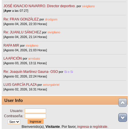
JOSÉ IGNACIO NAVARRO. Director deportivo.
por
sivigliano
[
Ayer
a las 07:27]
Re: FRAN GONZÁLEZ
por
drodgom
[Agosto 04, 2026, 22:33 Horas]
Re: JUANLU SÁNCHEZ
por
sivigliano
[Agosto 04, 2026, 21:14 Horas]
RAFA MIR
por
sivigliano
[Agosto 04, 2026, 21:03 Horas]
LA AFICIÓN
por
arrebato
[Agosto 03, 2026, 13:11 Horas]
Re: Joaquín Martínez Gauna- OSO
por
Si o Si
[Agosto 02, 2026, 22:24 Horas]
LUIS GARCÍA PLAZA
por
asturgabriel
[Agosto 02, 2026, 16:31 Horas]
User Info
Usuario:
Contraseña:
Bienvenido(a),
Visitante
. Por favor,
ingresa
o
regístrate
.